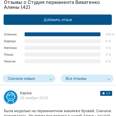
Отзывы о Студия перманента Виватенко
Херсон
Алины (42)
Полтава
Добавить отзыв
Чернигов
Отлично
100 %
Черкассы
Хорошо
0 %
Неплохо
0 %
Черновцы
Плохо
0 %
Сумы
Ужасно
0 %
Ивано-
Франковск
Сначала новые
Все отзывы
Луцк
Каріна
5.0
26 ноября 2023
Ужгород
Карпаты
Была моделью на перманентном макияже бровей. Сначала
волновалась. Но потом все волненья ушли!! Алина - крутой