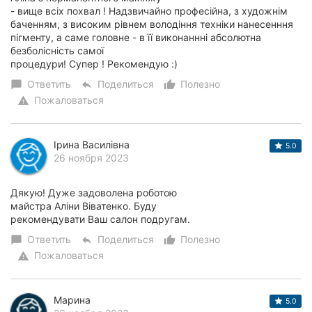
- вище всіх похвал ! Надзвичайно професійна, з художнім
баченням, з високим рівнем володіння техніки нанесенння
пігменту, а саме головне - в її виконаннні абсолютна
безболісність самої
процедури! Супер ! Рекомендую :)
Ответить
Поделиться
Полезно
chat_bubble
reply
thumb_up_alt
Пожаловаться
warning
Ірина Василівна
5.0
26 ноября 2023
Дякую! Дуже задоволена роботою
майстра Аліни Віватенко. Буду
рекомендувати Ваш салон подругам.
Ответить
Поделиться
Полезно
chat_bubble
reply
thumb_up_alt
Пожаловаться
warning
Марина
5.0