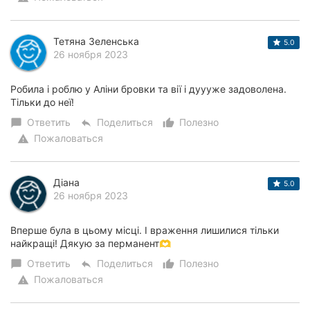
Тетяна Зеленська
5.0
26 ноября 2023
Робила і роблю у Аліни бровки та вії і дуууже задоволена.
Тільки до неї!
Ответить
Поделиться
Полезно
chat_bubble
reply
thumb_up_alt
Пожаловаться
warning
Діана
5.0
26 ноября 2023
Вперше була в цьому місці. І враження лишилися тільки
найкращі! Дякую за перманент🫶
Ответить
Поделиться
Полезно
chat_bubble
reply
thumb_up_alt
Пожаловаться
warning