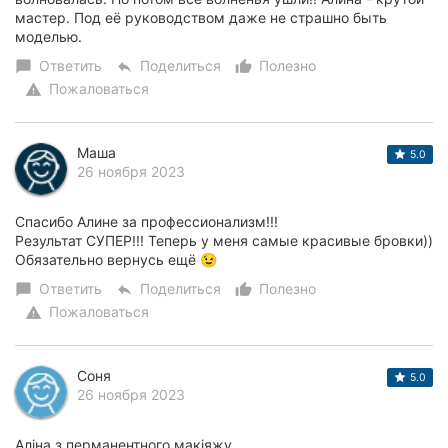
мастер. Под её руководством даже не страшно быть
моделью.
Ответить
Поделиться
Полезно
chat_bubble
reply
thumb_up_alt
Пожаловаться
warning
Маша
5.0
26 ноября 2023
Спасибо Алине за профессионализм!!!
Результат СУПЕР!!! Теперь у меня самые красивые бровки))
Обязательно вернусь ещё 😉
Ответить
Поделиться
Полезно
chat_bubble
reply
thumb_up_alt
Пожаловаться
warning
Соня
5.0
26 ноября 2023
Аліна з перманентного макіяжу