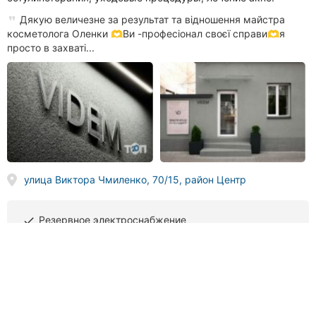
Дякую величезне за результат та відношення майстра
косметолога Оленки 🫶Ви -професіонал своєї справи🫶я
просто в захваті...
улица Виктора Чмиленко, 70/15, район Центр
Резервное электроснабжение
done
(095) 881
XX XX
Звонить
Студия перманентного макияжа Екатерины Паламарчук