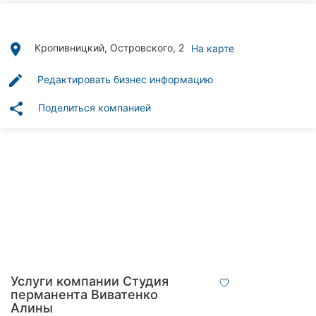
Автошколы
Рестораны
place
Кропивницкий, Островского, 2
На карте
Все
edit
Редактировать бизнес информацию
рубрики
share
Поделиться компанией
Все
города:
Кропивницкий
Винница
Житомир
Услуги компании Студия
перманента Виватенко
Тернополь
Алины