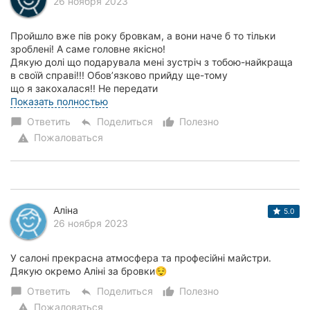
26 ноября 2023
Пройшло вже пів року бровкам, а вони наче б то тільки
зроблені! А саме головне якісно!
Дякую долі що подарувала мені зустріч з тобою-найкраща
в своїй справі!!! Обовʼязково прийду ще-тому
що я закохалася!! Не передати
словами моє захоплення! Я можу...
Показать полностью
Ответить
Поделиться
Полезно
chat_bubble
reply
thumb_up_alt
Пожаловаться
warning
Аліна
5.0
26 ноября 2023
У салоні прекрасна атмосфера та професійні майстри.
Дякую окремо Аліні за бровки😌
Ответить
Поделиться
Полезно
chat_bubble
reply
thumb_up_alt
Пожаловаться
warning