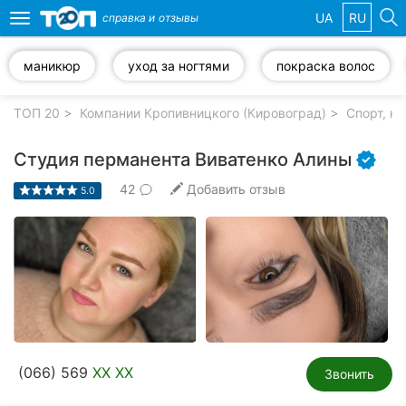
UA
RU
справка и
отзывы
Toggle
navigation
маникюр
уход за ногтями
покраска волос
Избранные
компании
ТОП 20
Компании Кропивницкого (Кировоград)
Спорт, к
Студия перманента Виватенко Алины
42
Добавить отзыв
5.0
Популярные
рубрики:
Стоматологии
Частные
клиники
Ветеринарные
(066) 569
XX XX
клиники
Звонить