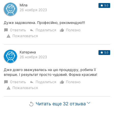
Міла
5.0
26 ноября 2023
Дуже задоволена. Професійно, рекомендую!!!
Ответить
Поделиться
Полезно
chat_bubble
reply
thumb_up_alt
Пожаловаться
warning
Катерина
5.0
26 ноября 2023
Дже довго зважувалась на цю процедуру, робила її
вперше. І результат просто чудовий. Форма красива!
Ответить
Поделиться
Полезно
chat_bubble
reply
thumb_up_alt
Пожаловаться
warning
Читать еще 32 отзыва
replay