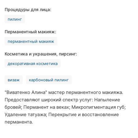
Хмельницкий
Процедуры для лица:
пилинг
Ровно
Перманентный макияж:
Одесса
перманентный макияж
Киев
Косметика и украшения, пирсинг:
Харьков
декоративная косметика
Запорожье
визаж
карбоновый пилинг
Днепр
"Виватенко Алина" мастер перманентного макияжа.
Львов
Предоставляют широкий спектр услуг: Напыление
бровей; Перманент на веках; Микропигментация губ;
Кривой
Удаление татуажа; Перекрытие и восстановление
Рог
перманента.
Николаев