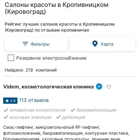
Салоны красоты в Кропивницком
(Кировоград)
Рейтинг лучших салонов красоты в Кропивницком
(Кировоград) по отзывам кропивничан
Фильтры
Карта
Резервное электроснабжение
Найдено
218
компаний
Videm, косметологическая клиника
113 отзывов
4.8
done
done
аппаратная косметология
биоревитализация
done
done
восковая эпиляция
депиляция
Смас-лифтинг, микроигольчатый RF-лифтинг,
фотоомоложение, биоревитализация, контурная пластика,
ботулинотерапия, уходовые процедуры, лечение акне.