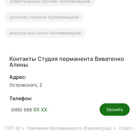
плавательный бассейн Кропивницкий
детские стрижки Кропивницкий
массажный салон Кропивницкий
Контакты Студия перманента Виватенко
Алины
Адрес:
Островского, 2
Телефон:
XX XX
Звонить
(066) 569
ТОП 20
Компании Кропивницкого (Кировоград)
Спорт, к