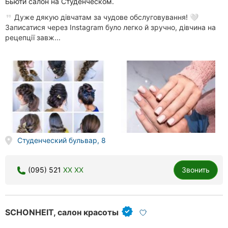
Бьюти салон на Студенческом.
Дуже дякую дівчатам за чудове обслуговування! 🤍
Записатися через Instagram було легко й зручно, дівчина на
рецепції завж...
Студенческий бульвар, 8
(095) 521
XX XX
Звонить
SCHONHEIT, салон красоты