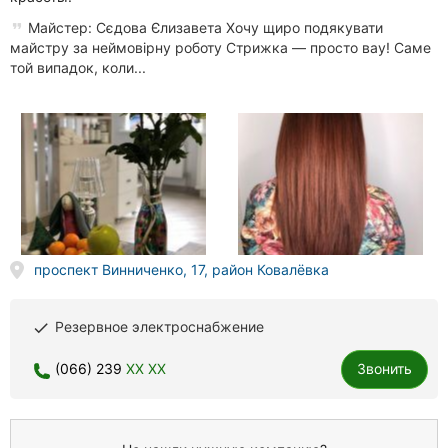
Майстер: Сєдова Єлизавета Хочу щиро подякувати
майстру за неймовірну роботу Стрижка — просто вау! Саме
той випадок, коли...
проспект Винниченко, 17, район Ковалёвка
Резервное электроснабжение
done
(066) 239
XX XX
Звонить