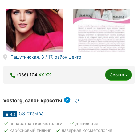
Пашутинская, 3 / 17, район Центр
(066) 104
XX XX
Звонить
Vostorg, салон красоты
53 отзыва
4.2
done
done
аппаратная косметология
депиляция
done
done
карбоновый пилинг
лазерная косметология