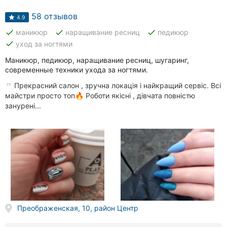
Автошколы
58 отзывов
4.9
Рестораны
done
done
done
маникюр
наращивание ресниц
педикюр
done
уход за ногтями
Все
рубрики
Маникюр, педикюр, наращивание ресниц, шугаринг,
современные техники ухода за ногтями.
Прекрасний салон , зручна локація і найкращий сервіс. Всі
майстри просто топ🔥 Роботи якісні , дівчата повністю
занурені...
Все
города:
Кропивницкий
Винница
Житомир
Преображенская, 10, район Центр
Тернополь