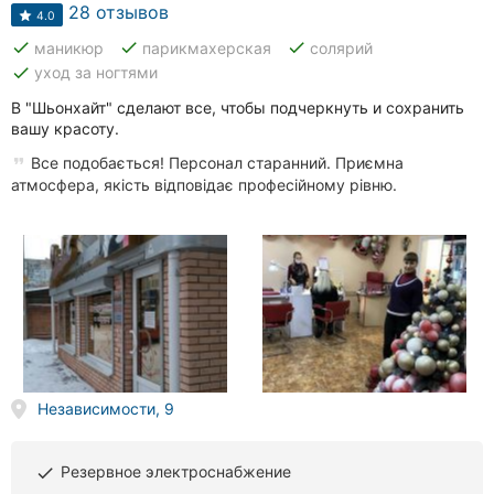
28 отзывов
4.0
done
done
done
маникюр
парикмахерская
солярий
done
уход за ногтями
В "Шьонхайт" сделают все, чтобы подчеркнуть и сохранить
вашу красоту.
Все подобається! Персонал старанний. Приємна
атмосфера, якість відповідає професійному рівню.
Независимости, 9
Резервное электроснабжение
done