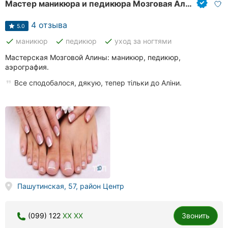
Мастер маникюра и педикюра Мозговая Алина
4 отзыва
5.0
done
done
done
маникюр
педикюр
уход за ногтями
Мастерская Мозговой Алины: маникюр, педикюр,
аэрография.
Все сподобалося, дякую, тепер тільки до Аліни.
Пашутинская, 57, район Центр
(099) 122
XX XX
Звонить