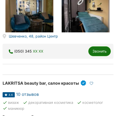
Шевченко, 48, район Центр
(050) 345
XX XX
Звонить
LAKRITSA beauty bar, салон красоты
10 отзывов
4.6
done
done
done
визаж
декоративная косметика
косметолог
done
маникюр