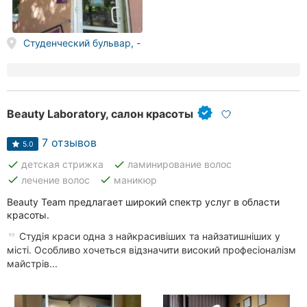
Студенческий бульвар, -
Beauty Laboratory, салон красоты
7 отзывов
5.0
done
done
детская стрижка
ламинирование волос
done
done
лечение волос
маникюр
Beauty Team предлагает широкий спектр услуг в области
красоты.
Студія краси одна з найкрасивіших та найзатишніших у
місті. Особливо хочеться відзначити високий професіоналізм
майстрів...