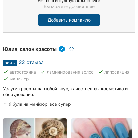
Не нашли нужную компанию?
Вы можете добавить ее
Добавить компанию
Юлия, салон красоты
22 отзыва
4.5
done
done
done
автостоянка
ламинирование волос
липосакция
done
маникюр
Услуги красоты на любой вкус, качественная косметика и
оборудование.
Я була на манікюрі все супер