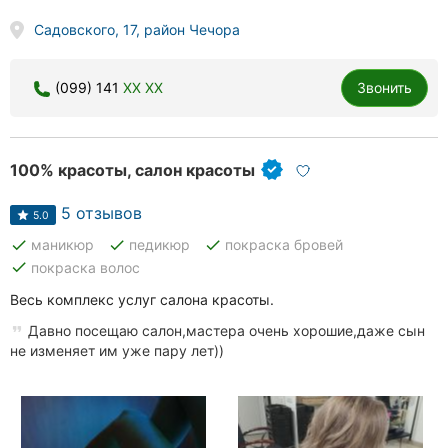
Садовского, 17, район Чечора
(099) 141
XX XX
Звонить
100% красоты, салон красоты
5 отзывов
5.0
done
done
done
маникюр
педикюр
покраска бровей
done
покраска волос
Весь комплекс услуг салона красоты.
Давно посещаю салон,мастера очень хорошие,даже сын
не изменяет им уже пару лет))