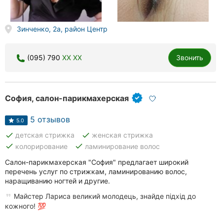
Зинченко, 2а, район Центр
(095) 790
XX XX
Звонить
София, салон-парикмахерская
5 отзывов
5.0
done
done
детская стрижка
женская стрижка
done
done
колорирование
ламинирование волос
Салон-парикмахерская "София" предлагает широкий
перечень услуг по стрижкам, ламинированию волос,
наращиванию ногтей и другие.
Майстер Лариса великий молодець, знайде підхід до
кожного! 💯