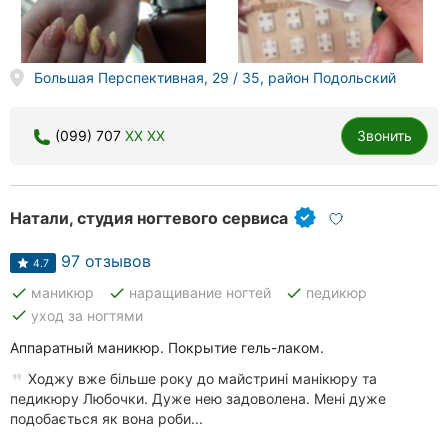
Херсон
Полтава
Большая Перспективная, 29 / 35, район Подольский
Чернигов
(099) 707
XX XX
Звонить
Черкассы
Черновцы
Натали, студия ногтевого сервиса
Сумы
97 отзывов
4.7
Ивано-
done
done
done
маникюр
наращивание ногтей
педикюр
Франковск
done
уход за ногтями
Луцк
Аппаратный маникюр. Покрытие гель-лаком.
Ходжу вже більше року до майстрині манікюру та
Ужгород
педикюру Любочки. Дуже нею задоволена. Мені дуже
подобається як вона роби...
Карпаты