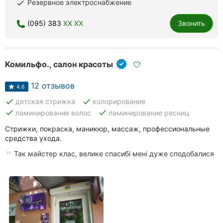
Резервное электроснабжение
done
(095) 383
XX XX
Звонить
Комильфо., салон красоты
12 отзывов
4.6
done
done
детская стрижка
колорирование
done
done
ламинирование волос
ламинирование ресниц
Стрижки, покраска, маникюр, массаж, профессиональные
средства ухода.
Так майстер клас, велике спасибі мені дуже сподобалися