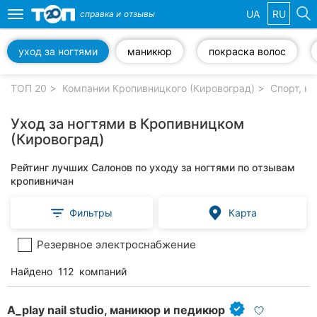
UA
RU
справка и
отзывы
Toggle
navigation
уход за ногтями
маникюр
покраска волос
Избранные
компании
ТОП 20
Компании Кропивницкого (Кировоград)
Спорт, к
Уход за ногтями в Кропивницком
(Кировоград)
Популярные
Рейтинг лучших Салонов по уходу за ногтями по отзывам
рубрики:
кропивничан
Стоматологии
Фильтры
Карта
Частные
Резервное электроснабжение
клиники
Найдено
112
компаний
Ветеринарные
клиники
A_play nail studio, маникюр и педикюр