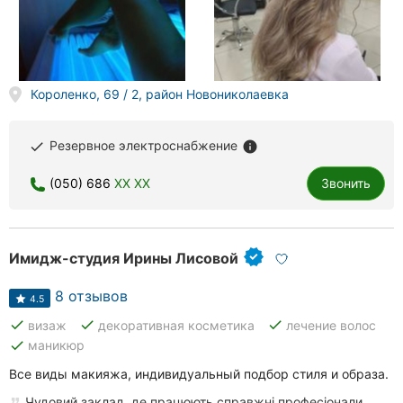
Короленко, 69 / 2, район Новониколаевка
Резервное электроснабжение
done
info
(050) 686
XX XX
Звонить
Имидж-студия Ирины Лисовой
8 отзывов
4.5
done
done
done
визаж
декоративная косметика
лечение волос
done
маникюр
Все виды макияжа, индивидуальный подбор стиля и образа.
Чудовий заклад, де працюють справжні професіонали