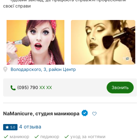
своєї справи
Володарского, 3, район Центр
(095) 790
XX XX
Звонить
NaManicure, студия маникюра
4 отзыва
5.0
done
done
done
маникюр
педикюр
уход за ногтями