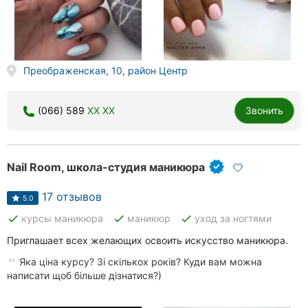
Преображенская, 10, район Центр
(066) 589
XX XX
Звонить
Nail Room, школа-студия маникюра
17 отзывов
5.0
done
done
done
курсы маникюра
маникюр
уход за ногтями
Приглашает всех желающих освоить искусство маникюра.
Яка ціна курсу? Зі скількох років? Куди вам можна
написати щоб більше дізнатися?)