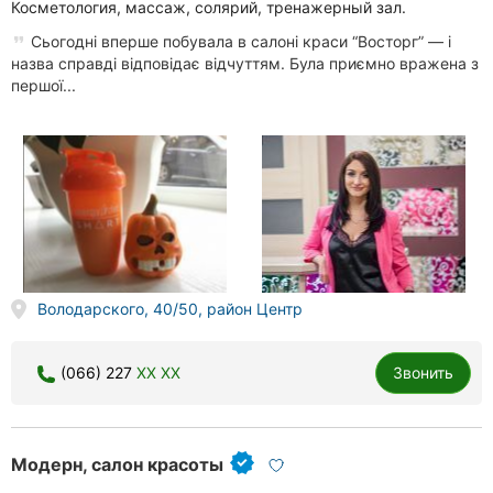
Косметология, массаж, солярий, тренажерный зал.
Сьогодні вперше побувала в салоні краси “Восторг” — і
назва справді відповідає відчуттям. Була приємно вражена з
першої...
Володарского, 40/50, район Центр
(066) 227
XX XX
Звонить
Модерн, салон красоты