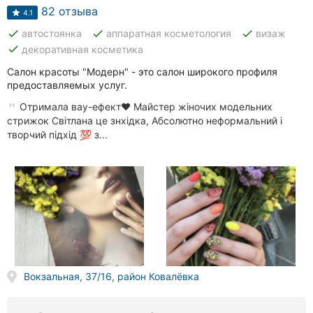
82 отзыва
4.1
done
done
done
автостоянка
аппаратная косметология
визаж
done
декоративная косметика
Салон красоты "Модерн" - это салон широкого профиля
предоставляемых услуг.
Отримала вау-ефект❤️ Майстер жіночих модельних
стрижок Світлана це знхідка, Абсолютно неформальний і
творчий підхід 💯 з...
Вокзальная, 37/16, район Ковалёвка