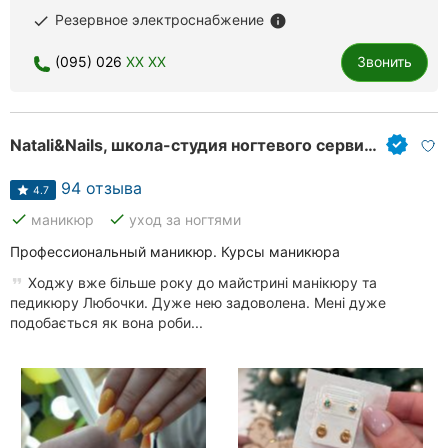
Резервное электроснабжение
Хмельницкий
done
info
(095) 026
XX XX
Звонить
Ровно
Одесса
Natali&Nails, школа-студия ногтевого сервиса
Киев
94 отзыва
Харьков
4.7
done
done
маникюр
уход за ногтями
Запорожье
Профессиональный маникюр. Курсы маникюра
Днепр
Ходжу вже більше року до майстрині манікюру та
педикюру Любочки. Дуже нею задоволена. Мені дуже
Львов
подобається як вона роби...
Кривой
Рог
Николаев