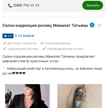
(099) 710
XX XX
Звонить
Салон коррекции ресниц Мамалат Татьяны
5 отзывов
5.0
done
done
детская стрижка
колорирование
done
done
коррекция ресниц
ламинирование волос
Салон коррекции ресниц Мамалат Татьяны предлагает
широкий спектр красочных услуг.
Найкращий майстер в Кропивницькому, за війками лише
до неї❤️❤️❤️❤️