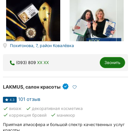
Похитонова, 7, район Ковалёвка
(093) 809
XX XX
Звонить
LAKMUS, салон красоты
101 отзыв
4.3
done
done
визаж
декоративная косметика
done
done
коррекция бровей
маникюр
Приятная атмосфера и большой спектр качественных услуг
красоты.