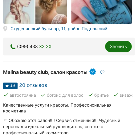
Студенческий бульвар, 11, район Подольский
(099) 438
XX XX
Звонить
Malina beauty club, салон красоты
20 отзывов
4.6
done
done
done
done
автостоянка
ботокс для волос
бритье
визаж
Качественные услуги красоты. Профессиональная
косметика
Обожаю этот салон!!!! Сервис отменный!!! Чудесный
персонал и идеальный руководитель, она же о
профессиональный косметоло...