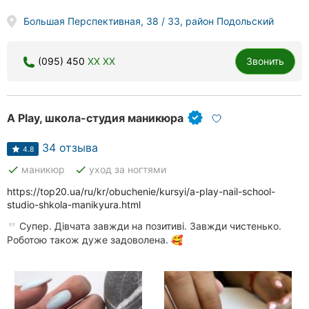
Большая Перспективная, 38 / 33, район Подольский
(095) 450
XX XX
Звонить
A Play, школа-студия маникюра
34 отзыва
4.8
done
done
маникюр
уход за ногтями
https://top20.ua/ru/kr/obuchenie/kursyi/a-play-nail-school-
studio-shkola-manikyura.html
Супер. Дівчата завжди на позитиві. Завжди чистенько.
Роботою також дуже задоволена. 🥰