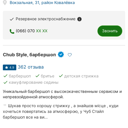
Вокзальная, 31, район Ковалёвка
Хмельницкий
Ровно
Резервное электроснабжение
done
info
Одесса
(066) 070
XX XX
Звонить
Киев
Chub Style, барбершоп
Харьков
362 отзыва
Запорожье
4.9
done
done
done
барбершоп
бритье
детская стрижка
Днепр
done
камуфлирование седины
Уникальный барбершоп с высококачественным сервисом и
Львов
непревзойденной атмосферой.
Кривой
Шукав просто хорошу стрижку , а знайшов місце , куди
Рог
хочеться повертатись за атмосферою, у Чуб Стайл
барбершоп все на ви...
Николаев