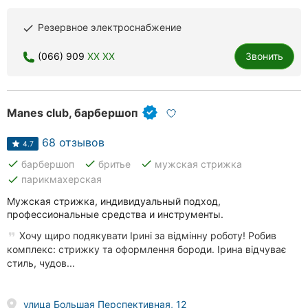
Резервное электроснабжение
done
(066) 909
XX XX
Звонить
Manes club, барбершоп
68 отзывов
4.7
done
done
done
барбершоп
бритье
мужская стрижка
done
парикмахерская
Мужская стрижка, индивидуальный подход,
профессиональные средства и инструменты.
Хочу щиро подякувати Ірині за відмінну роботу! Робив
комплекс: стрижку та оформлення бороди. Ірина відчуває
стиль, чудов...
улица Большая Перспективная, 12