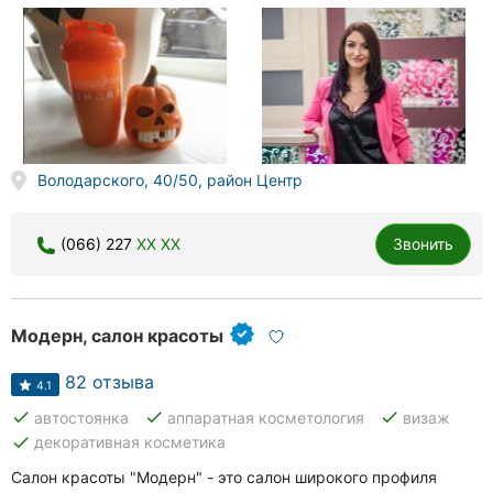
Володарского, 40/50, район Центр
(066) 227
XX XX
Звонить
Модерн, салон красоты
82 отзыва
4.1
done
done
done
автостоянка
аппаратная косметология
визаж
done
декоративная косметика
Салон красоты "Модерн" - это салон широкого профиля