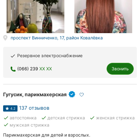
проспект Винниченко, 17, район Ковалёвка
Резервное электроснабжение
done
(066) 239
XX XX
Звонить
Гугусик, парикмахерская
137 отзывов
4.2
done
done
done
автостоянка
детская стрижка
женская стрижка
done
мужская стрижка
Парикмахерская для детей и взрослых.