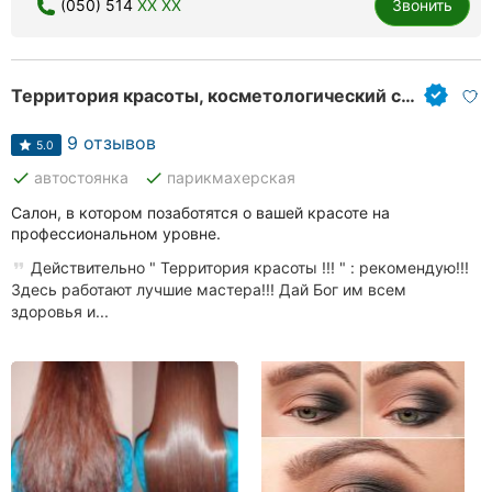
(050) 514
XX XX
Звонить
Территория красоты, косметологический салон
9 отзывов
5.0
done
done
автостоянка
парикмахерская
Салон, в котором позаботятся о вашей красоте на
профессиональном уровне.
Действительно " Территория красоты !!! " : рекомендую!!!
Здесь работают лучшие мастера!!! Дай Бог им всем
здоровья и...