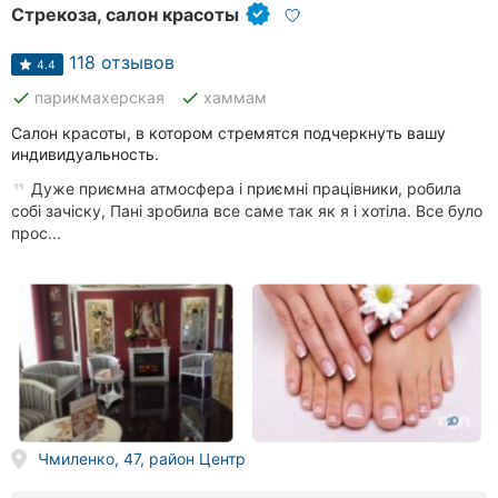
Стрекоза, салон красоты
118 отзывов
4.4
done
done
парикмахерская
хаммам
Салон красоты, в котором стремятся подчеркнуть вашу
индивидуальность.
Дуже приємна атмосфера і приємні працівники, робила
собі зачіску, Пані зробила все саме так як я і хотіла. Все було
прос...
Чмиленко, 47, район Центр