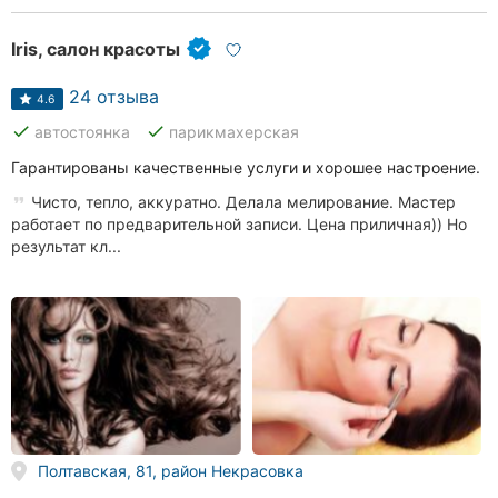
Iris, салон красоты
24 отзыва
4.6
done
done
автостоянка
парикмахерская
Гарантированы качественные услуги и хорошее настроение.
Чисто, тепло, аккуратно. Делала мелирование. Мастер
работает по предварительной записи. Цена приличная)) Но
результат кл...
Полтавская, 81, район Некрасовка