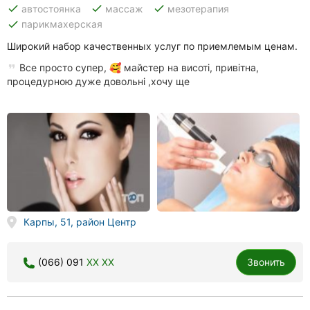
done
done
done
автостоянка
массаж
мезотерапия
done
парикмахерская
Широкий набор качественных услуг по приемлемым ценам.
Все просто супер, 🥰 майстер на висоті, привітна,
процедурною дуже довольні ,хочу ще
Карпы, 51, район Центр
(066) 091
XX XX
Звонить