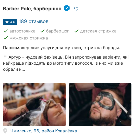
Barber Pole, барбершоп
189 отзывов
4.6
done
done
done
автостоянка
барбершоп
детская стрижка
done
мужская стрижка
Парикмахерские услуги для мужчин, стрижка бороды.
Артур – чудовий фахівець. Він запропонував варіанти, які
найкраще підходять до мого типу волосся. Із них ми вже
обрали к...
Чмиленко, 96, район Ковалёвка