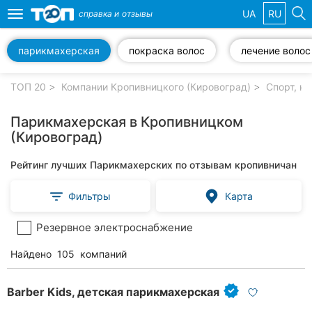
UA
RU
справка и
отзывы
Toggle
navigation
парикмахерская
покраска волос
лечение волос
Избранные
компании
ТОП 20
Компании Кропивницкого (Кировоград)
Спорт, к
Парикмахерская в Кропивницком
(Кировоград)
Популярные
Рейтинг лучших Парикмахерских по отзывам кропивничан
рубрики:
Фильтры
Карта
Стоматологии
Резервное электроснабжение
Частные
клиники
Найдено
105
компаний
Ветеринарные
клиники
Barber Kids, детская парикмахерская