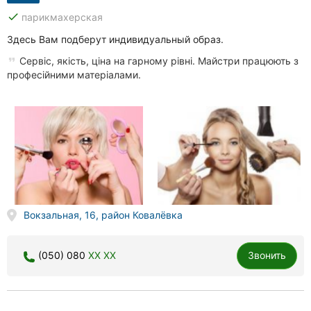
done
парикмахерская
Здесь Вам подберут индивидуальный образ.
Сервіс, якість, ціна на гарному рівні. Майстри працюють з
професійними матеріалами.
Вокзальная, 16, район Ковалёвка
(050) 080
XX XX
Звонить