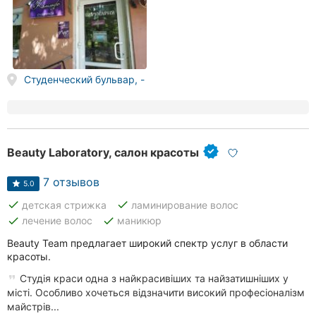
Студенческий бульвар, -
Beauty Laboratory, салон красоты
7 отзывов
5.0
done
done
детская стрижка
ламинирование волос
done
done
лечение волос
маникюр
Beauty Team предлагает широкий спектр услуг в области
красоты.
Студія краси одна з найкрасивіших та найзатишніших у
місті. Особливо хочеться відзначити високий професіоналізм
майстрів...