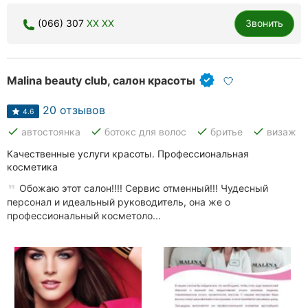
(066) 307
XX XX
Звонить
Malina beauty club, салон красоты
20 отзывов
4.6
done
done
done
done
автостоянка
ботокс для волос
бритье
визаж
Качественные услуги красоты. Профессиональная
косметика
Обожаю этот салон!!!! Сервис отменный!!! Чудесный
персонал и идеальный руководитель, она же о
профессиональный косметоло...