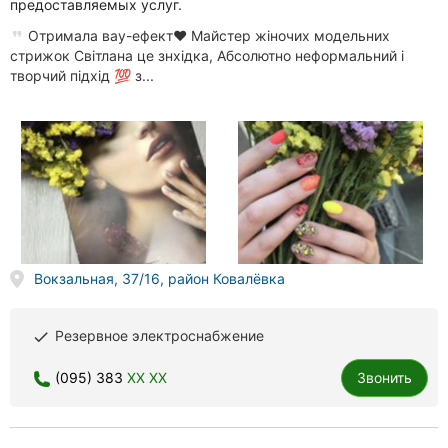
предоставляемых услуг.
Отримала вау-ефект❤️ Майстер жіночих модельних
стрижок Світлана це знхідка, Абсолютно неформальний і
творчий підхід 💯 з...
Вокзальная, 37/16, район Ковалёвка
Резервное электроснабжение
done
(095) 383
XX XX
Звонить