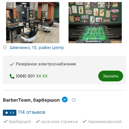
Херсон
Полтава
Чернигов
Черкассы
Шевченко, 15, район Центр
Черновцы
Резервное электроснабжение
done
Сумы
(066) 001
XX XX
Звонить
Ивано-
Франковск
Луцк
BarberTeam, барбершоп
Ужгород
114 отзывов
4.9
done
done
done
барбершоп
мужская стрижка
парикмахерская
Карпаты