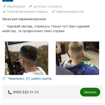
done
done
барбершоп
детская стрижка
done
done
камуфлирование седины
парикмахерская
Мужская парикмахерская.
Чудовий заклад, стрижусь тільки тут! Іван чудовий
майстер, та професіонал своєї справи.
Чмиленко, 57, район Центр
(050) 522
XX XX
Звонить