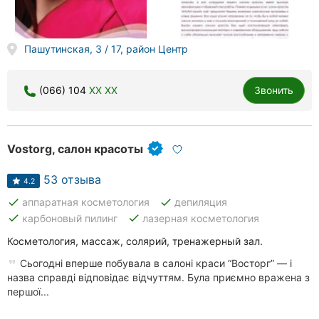
Пашутинская, 3 / 17, район Центр
(066) 104
XX XX
Звонить
Vostorg, салон красоты
53 отзыва
4.2
done
done
аппаратная косметология
депиляция
done
done
карбоновый пилинг
лазерная косметология
Косметология, массаж, солярий, тренажерный зал.
Сьогодні вперше побувала в салоні краси “Восторг” — і
назва справді відповідає відчуттям. Була приємно вражена з
першої...