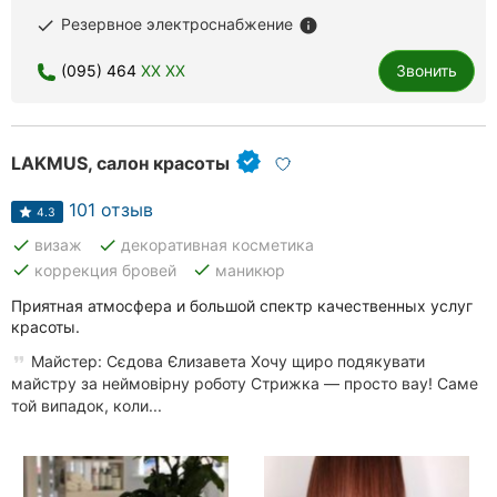
Резервное электроснабжение
done
info
(095) 464
XX XX
Звонить
LAKMUS, салон красоты
101 отзыв
4.3
done
done
визаж
декоративная косметика
done
done
коррекция бровей
маникюр
Приятная атмосфера и большой спектр качественных услуг
красоты.
Майстер: Сєдова Єлизавета Хочу щиро подякувати
майстру за неймовірну роботу Стрижка — просто вау! Саме
той випадок, коли...