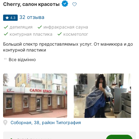
Cherry, салон красоты
32 отзыва
4.3
done
done
депиляция
инфракрасная сауна
done
done
контурная пластика
косметолог
Большой спектр предоставляемых услуг. От маникюра и до
контурной пластики
Все відмінно
Соборная, 38, район Типография