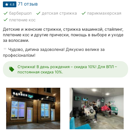
Автошколы
71 отзыв
4.8
done
done
done
барбершоп
детская стрижка
парикмахерская
Рестораны
done
плетение кос
Все
Детские и женские стрижки, стрижка машинкой, стайлинг,
рубрики
плетение кос и другие прически, помощь в выборе и уходе
за волосами.
Чудово, дитина задоволена! Дякуємо велике за
професіоналізм!
Стрижка! В день рождения – скидка 10%! Для ВПЛ –
local_offer
Все
постоянная скидка 10%.
города:
Кропивницкий
Винница
Житомир
Тернополь