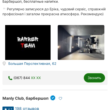
Барбершоп, бесплатные напитки.
Регулярно записуюся до Еріка, чудовий сервіс, справжній
професіонал і загалом прекрасна атмосфера. Рекомендую)
Большая Перспективная, 62
(067) 844
XX XX
Звонить
Manly Club, барбершоп
198 отзывов
4.7