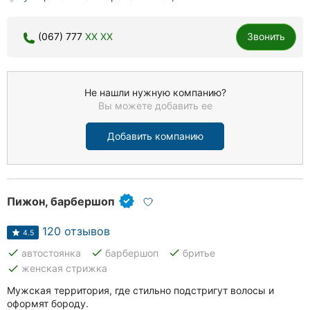
(067) 777
XX XX
Звонить
Не нашли нужную компанию?
Вы можете добавить ее
Добавить компанию
Пижон, барбершоп
120 отзывов
4.5
done
done
done
автостоянка
барбершоп
бритье
done
женская стрижка
Мужская территория, где стильно подстригут волосы и
оформят бороду.