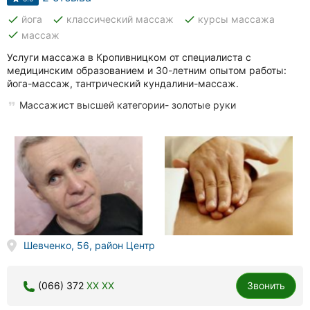
done
done
done
йога
классический массаж
курсы массажа
done
массаж
Услуги массажа в Кропивницком от специалиста с
медицинским образованием и 30-летним опытом работы:
йога-массаж, тантрический кундалини-массаж.
Массажист высшей категории- золотые руки
Шевченко, 56, район Центр
(066) 372
XX XX
Звонить