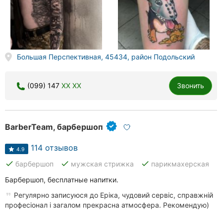
Большая Перспективная, 45434, район Подольский
(099) 147
XX XX
Звонить
BarberTeam, барбершоп
114 отзывов
4.9
done
done
done
барбершоп
мужская стрижка
парикмахерская
Барбершоп, бесплатные напитки.
Регулярно записуюся до Еріка, чудовий сервіс, справжній
професіонал і загалом прекрасна атмосфера. Рекомендую)