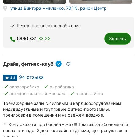
Херсон
улица Виктора Чмиленко, 70/15, район Центр
Полтава
Резервное электроснабжение
done
Чернигов
(095) 881
XX XX
Звонить
Черкассы
Черновцы
Драйв, фитнес-клуб
Сумы
94 отзыва
4.4
Ивано-
done
done
аквааэробика
акробатика
Франковск
done
done
антицеллюлитный массаж
аштанга йога
Тренажерные залы с силовым и кардиооборудованием,
Луцк
индивидуальные и групповые фитнес-программы,
тренировки в помещении и на свежем воздухе.
Ужгород
Хочу сказати про басейн - жах!!! Платиш за абонемент, а
поплавати ніде. 2 доріжки зайняті дітьми, що тренуються з
Карпаты
тренер...