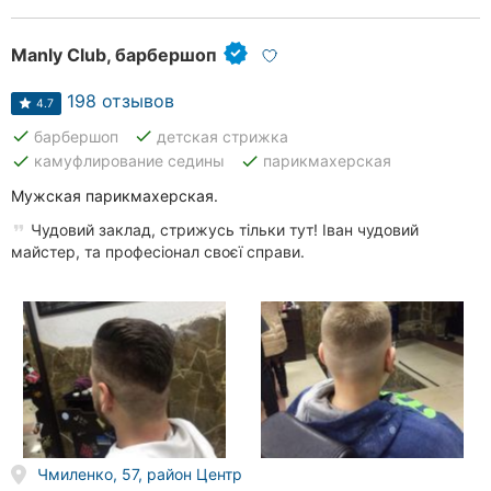
Manly Club, барбершоп
198 отзывов
4.7
done
done
барбершоп
детская стрижка
done
done
камуфлирование седины
парикмахерская
Мужская парикмахерская.
Чудовий заклад, стрижусь тільки тут! Іван чудовий
майстер, та професіонал своєї справи.
Чмиленко, 57, район Центр