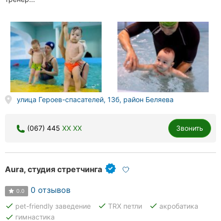
улица Героев-спасателей, 13б, район Беляева
(067) 445
XX XX
Звонить
Aura, студия стретчинга
0 отзывов
0.0
done
done
done
pet-friendly заведение
TRX петли
акробатика
done
гимнастика