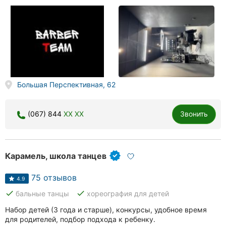
Большая Перспективная, 62
(067) 844
XX XX
Звонить
Карамель, школа танцев
75 отзывов
4.9
done
done
бальные танцы
хореография для детей
Набор детей (3 года и старше), конкурсы, удобное время
для родителей, подбор подхода к ребенку.