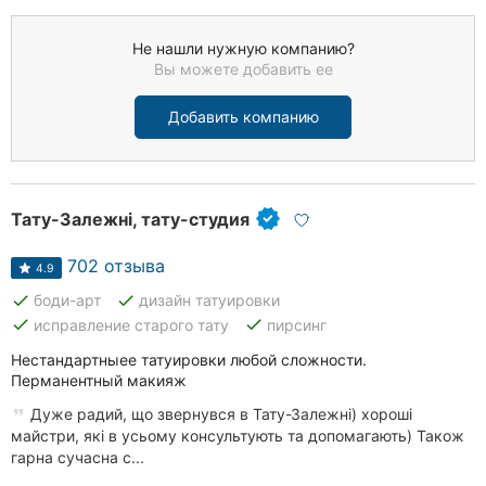
Не нашли нужную компанию?
Вы можете добавить ее
Добавить компанию
Тату-Залежні, тату-студия
702 отзыва
4.9
done
done
боди-арт
дизайн татуировки
done
done
исправление старого тату
пирсинг
Нестандартныее татуировки любой сложности.
Перманентный макияж
Дуже радий, що звернувся в Тату-Залежні) хороші
майстри, які в усьому консультують та допомагають) Також
гарна сучасна с...