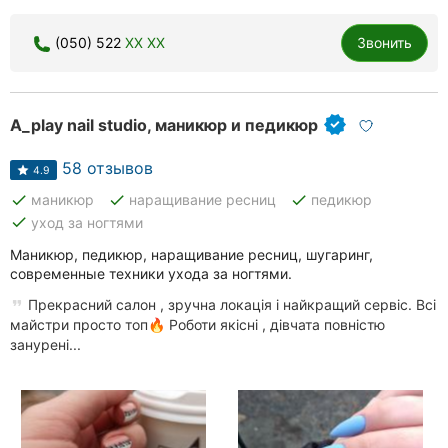
(050) 522
XX XX
Звонить
A_play nail studio, маникюр и педикюр
58 отзывов
4.9
done
done
done
маникюр
наращивание ресниц
педикюр
done
уход за ногтями
Маникюр, педикюр, наращивание ресниц, шугаринг,
современные техники ухода за ногтями.
Прекрасний салон , зручна локація і найкращий сервіс. Всі
майстри просто топ🔥 Роботи якісні , дівчата повністю
занурені...