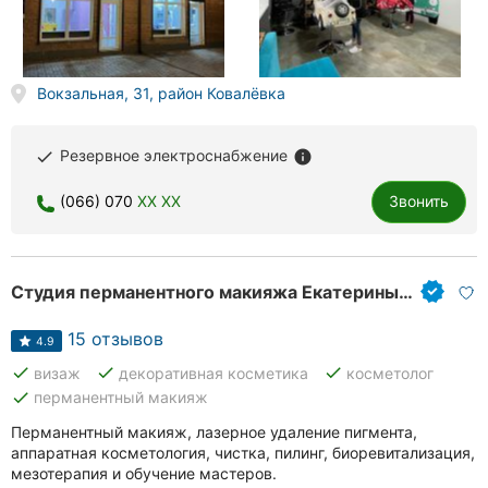
Вокзальная, 31, район Ковалёвка
Резервное электроснабжение
done
info
(066) 070
XX XX
Звонить
Студия перманентного макияжа Екатерины Паламарчук
15 отзывов
4.9
done
done
done
визаж
декоративная косметика
косметолог
done
перманентный макияж
Перманентный макияж, лазерное удаление пигмента,
аппаратная косметология, чистка, пилинг, биоревитализация,
мезотерапия и обучение мастеров.