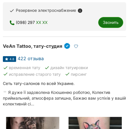
Резервное электроснабжение
done
info
(098) 297
XX XX
Звонить
VeAn Tattoo, тату-студия
422 отзыва
4.8
done
done
временная тату
дизайн татуировки
done
done
исправление старого тату
пирсинг
Сеть тату-салонов по всей Украине.
Я дуже її задоволена Ксюшенею роботою, Колектив
приймальний, атмосфера затишна, Бажаю вам успіхів у вашій
колективній сі...