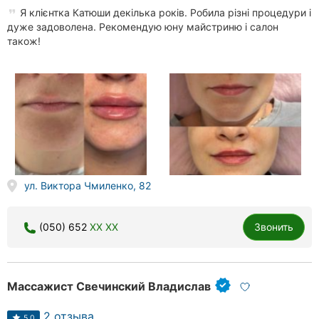
Я клієнтка Катюши декілька років. Робила різні процедури і
дуже задоволена. Рекомендую юну майстриню і салон
також!
ул. Виктора Чмиленко, 82
(050) 652
XX XX
Звонить
Массажист Свечинский Владислав
2 отзыва
5.0