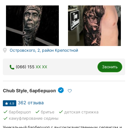
Островского, 2, район Крепостной
(066) 155
XX XX
Звонить
Chub Style, барбершоп
362 отзыва
4.9
done
done
done
барбершоп
бритье
детская стрижка
done
камуфлирование седины
Уникальный барбершоп с высококачественным сервисом и