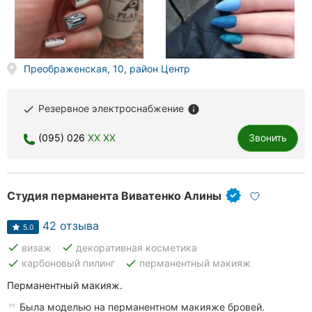
Преображенская, 10, район Центр
Резервное электроснабжение
done
info
(095) 026
XX XX
Звонить
Студия перманента Виватенко Алины
42 отзыва
5.0
done
done
визаж
декоративная косметика
done
done
карбоновый пилинг
перманентный макияж
Перманентный макияж.
Была моделью на перманентном макияже бровей.