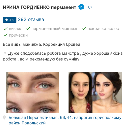
ИРИНА ГОРДИЕНКО перманент
292 отзыва
4.9
done
done
done
визаж
перманентный макияж
покраска волос
done
прически
Все виды макияжа. Коррекция бровей
Дуже сподобалась робота майстра , дуже хороша якісна
робота , всім рекомендую без сумніву
Большая Перспективная, 66/44, напротив горисполкому,
район Подольский