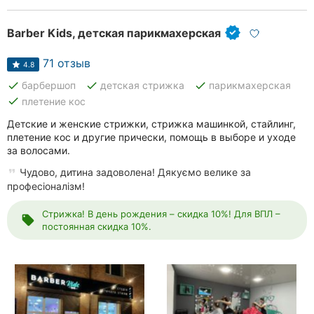
Barber Kids, детская парикмахерская
71 отзыв
4.8
done
done
done
барбершоп
детская стрижка
парикмахерская
done
плетение кос
Детские и женские стрижки, стрижка машинкой, стайлинг,
плетение кос и другие прически, помощь в выборе и уходе
за волосами.
Чудово, дитина задоволена! Дякуємо велике за
професіоналізм!
Стрижка! В день рождения – скидка 10%! Для ВПЛ –
local_offer
постоянная скидка 10%.