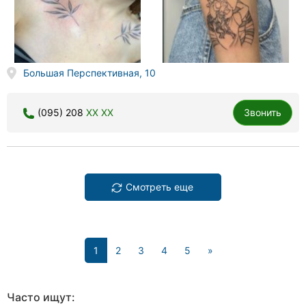
Большая Перспективная, 10
(095) 208
XX XX
Звонить
Смотреть еще
(current)
1
2
3
4
5
»
Часто ищут: