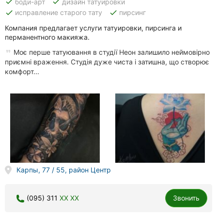
done
done
боди-арт
дизайн татуировки
done
done
исправление старого тату
пирсинг
Компания предлагает услуги татуировки, пирсинга и
перманентного макияжа.
Моє перше татуювання в студії Неон залишило неймовірно
приємні враження. Студія дуже чиста і затишна, що створює
комфорт...
Карпы, 77 / 55, район Центр
(095) 311
XX XX
Звонить