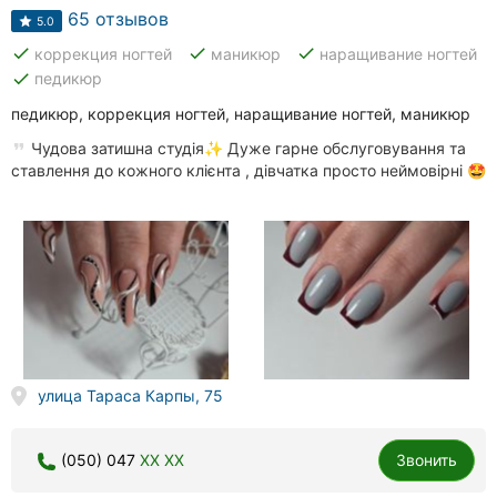
65 отзывов
5.0
done
done
done
коррекция ногтей
маникюр
наращивание ногтей
done
педикюр
педикюр, коррекция ногтей, наращивание ногтей, маникюр
Чудова затишна студія✨ Дуже гарне обслуговування та
ставлення до кожного клієнта , дівчатка просто неймовірні 🤩
улица Тараса Карпы, 75
(050) 047
XX XX
Звонить