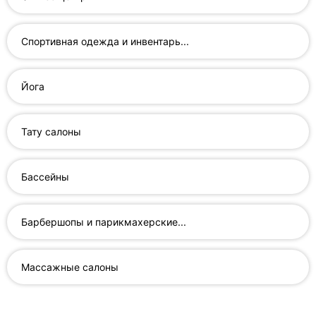
Автошколы
Рестораны
Спортивная одежда и инвентарь...
Все
рубрики
Йога
Тату салоны
Все
Бассейны
города:
Кропивницкий
Барбершопы и парикмахерские...
Винница
Массажные салоны
Житомир
Тернополь