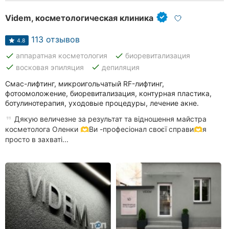
Хмельницкий
Videm, косметологическая клиника
Ровно
113 отзывов
4.8
Одесса
done
done
аппаратная косметология
биоревитализация
done
done
восковая эпиляция
депиляция
Киев
Смас-лифтинг, микроигольчатый RF-лифтинг,
фотоомоложение, биоревитализация, контурная пластика,
Харьков
ботулинотерапия, уходовые процедуры, лечение акне.
Дякую величезне за результат та відношення майстра
Запорожье
косметолога Оленки 🫶Ви -професіонал своєї справи🫶я
просто в захваті...
Днепр
Львов
Кривой
Рог
Николаев