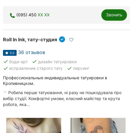
(095) 450
XX XX
Звонить
Roll In Ink, тату-студия
36 отзывов
5.0
done
done
боди-арт
дизайн татуировки
done
done
исправление старого тату
пирсинг
Профессиональные индивидуальные татуировки в
Кропивницком.
Робила перше татуювання, ні разу не пошкодувала про
вибір студії. Комфортні умови, класний майстер та крута
робота, яка...