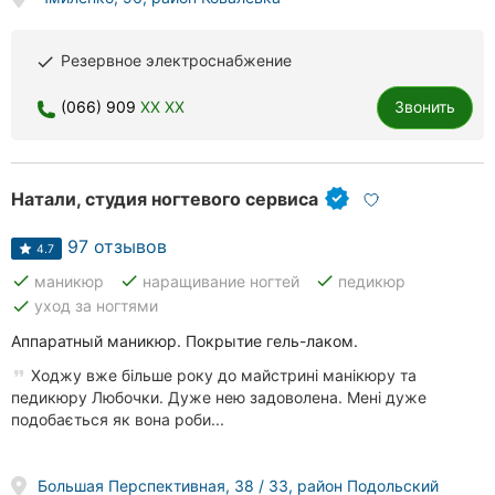
Резервное электроснабжение
done
(066) 909
XX XX
Звонить
Натали, студия ногтевого сервиса
97 отзывов
4.7
done
done
done
маникюр
наращивание ногтей
педикюр
done
уход за ногтями
Аппаратный маникюр. Покрытие гель-лаком.
Ходжу вже більше року до майстрині манікюру та
педикюру Любочки. Дуже нею задоволена. Мені дуже
подобається як вона роби...
Большая Перспективная, 38 / 33, район Подольский