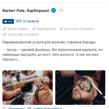
Barber Pole, барбершоп
189 отзывов
4.6
done
done
done
автостоянка
барбершоп
детская стрижка
done
мужская стрижка
Парикмахерские услуги для мужчин, стрижка бороды.
Артур – чудовий фахівець. Він запропонував варіанти, які
найкраще підходять до мого типу волосся. Із них ми вже
обрали к...
Чмиленко, 96, район Ковалёвка