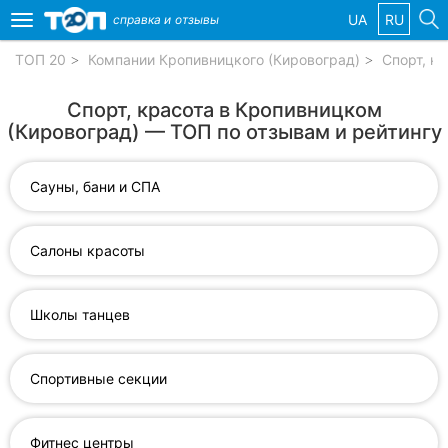
UA
RU
справка и
отзывы
Toggle
navigation
ТОП 20
Компании Кропивницкого (Кировоград)
Спорт, кр
Избранные
Спорт, красота в Кропивницком
компании
(Кировоград) — ТОП по отзывам и рейтингу
Сауны, бани и СПА
Популярные
рубрики:
Салоны красоты
Стоматологии
Школы танцев
Частные
клиники
Спортивные секции
Ветеринарные
клиники
Фитнес центры