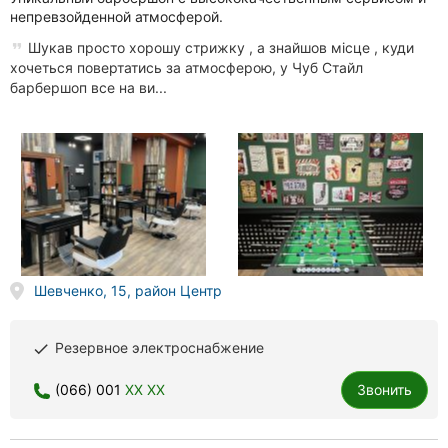
непревзойденной атмосферой.
Шукав просто хорошу стрижку , а знайшов місце , куди
хочеться повертатись за атмосферою, у Чуб Стайл
барбершоп все на ви...
Шевченко, 15, район Центр
Резервное электроснабжение
done
(066) 001
XX XX
Звонить