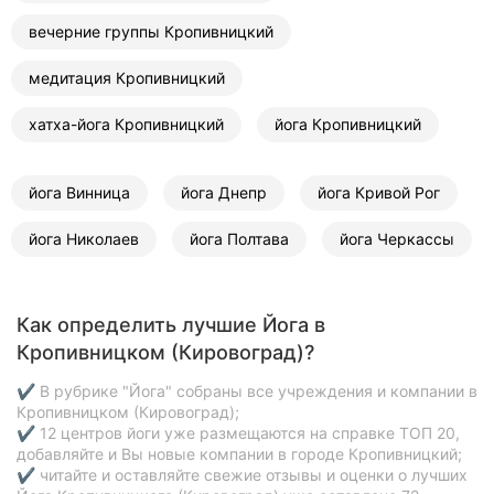
вечерние группы Кропивницкий
медитация Кропивницкий
хатха-йога Кропивницкий
йога Кропивницкий
йога Винница
йога Днепр
йога Кривой Рог
йога Николаев
йога Полтава
йога Черкассы
Как определить лучшие Йога в
Кропивницком (Кировоград)?
✔ В рубрике "Йога" собраны все учреждения и компании в
Кропивницком (Кировоград);
✔ 12 центров йоги уже размещаются на справке ТОП 20,
добавляйте и Вы новые компании в городе Кропивницкий;
✔ читайте и оставляйте свежие отзывы и оценки о лучших