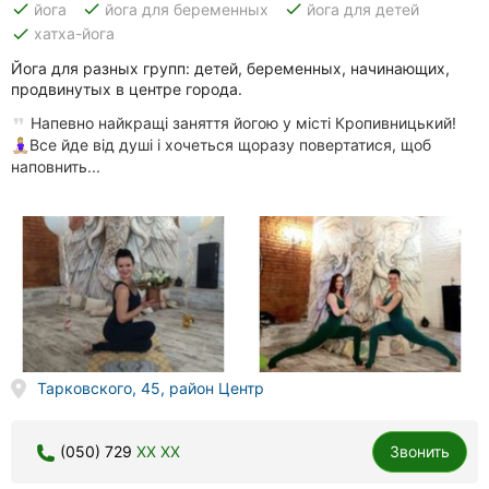
done
done
done
йога
йога для беременных
йога для детей
done
хатха-йога
Йога для разных групп: детей, беременных, начинающих,
продвинутых в центре города.
Напевно найкращі заняття йогою у місті Кропивницький!
🧘🏼‍♀️Все йде від душі і хочеться щоразу повертатися, щоб
наповнить...
Тарковского, 45, район Центр
(050) 729
XX XX
Звонить