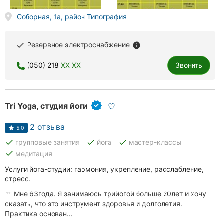
Херсон
Соборная, 1а, район Типография
Полтава
Резервное электроснабжение
done
info
Чернигов
(050) 218
XX XX
Звонить
Черкассы
Черновцы
Tri Yoga, студия йоги
Сумы
2 отзыва
5.0
Ивано-
done
done
done
групповые занятия
йога
мастер-классы
Франковск
done
медитация
Луцк
Услуги йога-студии: гармония, укрепление, расслабление,
стресс.
Ужгород
Мне 63года. Я занимаюсь трийогой больше 20лет и хочу
сказать, что это инструмент здоровья и долголетия.
Практика основан...