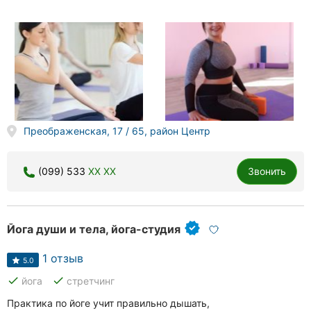
Преображенская, 17 / 65, район Центр
(099) 533
XX XX
Звонить
Йога души и тела, йога-студия
1 отзыв
5.0
done
done
йога
стретчинг
Практика по йоге учит правильно дышать,