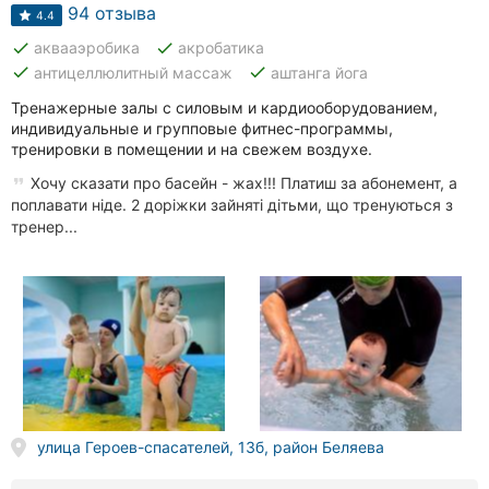
Автошколы
94 отзыва
4.4
done
done
аквааэробика
акробатика
Рестораны
done
done
антицеллюлитный массаж
аштанга йога
Все
Тренажерные залы с силовым и кардиооборудованием,
рубрики
индивидуальные и групповые фитнес-программы,
тренировки в помещении и на свежем воздухе.
Хочу сказати про басейн - жах!!! Платиш за абонемент, а
поплавати ніде. 2 доріжки зайняті дітьми, що тренуються з
тренер...
Все
города:
Кропивницкий
Винница
Житомир
улица Героев-спасателей, 13б, район Беляева
Тернополь