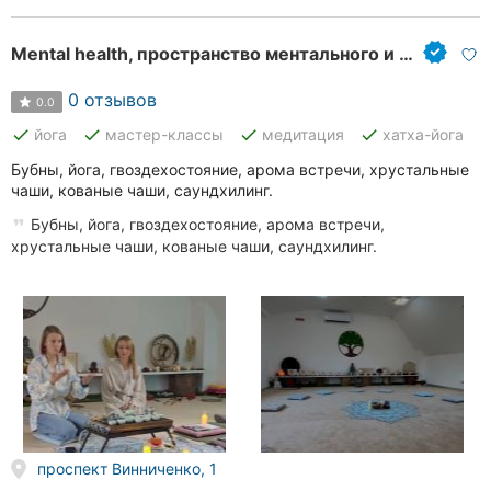
Mental health, пространство ментального и личного роста
0 отзывов
0.0
done
done
done
done
йога
мастер-классы
медитация
хатха-йога
Бубны, йога, гвоздехостояние, арома встречи, хрустальные
чаши, кованые чаши, саундхилинг.
Бубны, йога, гвоздехостояние, арома встречи,
хрустальные чаши, кованые чаши, саундхилинг.
проспект Винниченко, 1