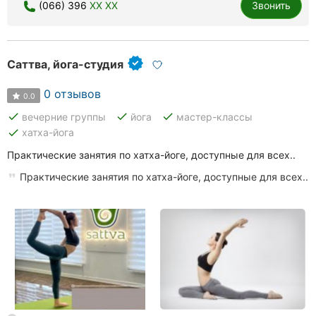
(066) 396
XX XX
Звонить
Саттва, йога-студия
0 отзывов
0.0
done
done
done
вечерние группы
йога
мастер-классы
done
хатха-йога
Практические занятия по хатха-йоге, доступные для всех..
Практические занятия по хатха-йоге, доступные для всех..