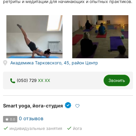
ретриты и медитации для начинающих и опытных практиков.
Академика Тарковского, 45, район Центр
(050) 729
XX XX
Звонить
Smart yoga, йога-студия
0 отзывов
0.0
done
done
индивидуальные занятия
йога