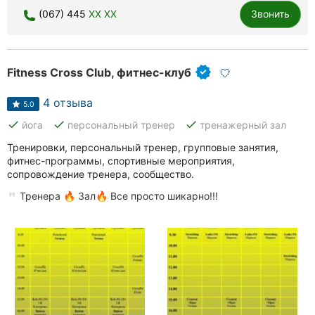
(067) 445
XX XX
Звонить
Хмельницкий
Ровно
Fitness Cross Club, фитнес-клуб
Одесса
4 отзыва
Киев
5.0
done
done
done
йога
персональный тренер
тренажерный зал
Харьков
Тренировки, персональный тренер, групповые занятия,
фитнес-программы, спортивные мероприятия,
Запорожье
сопровождение тренера, сообщество.
Днепр
Тренера 🔥 Зал🔥 Все просто шикарно!!!
Львов
Кривой
Рог
Николаев