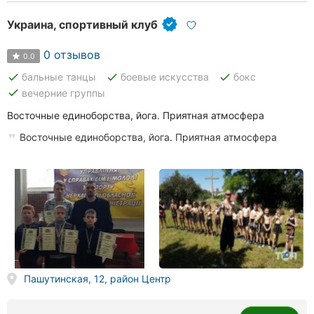
Украина, спортивный клуб
0 отзывов
0.0
done
done
done
бальные танцы
боевые искусства
бокс
done
вечерние группы
Восточные единоборства, йога. Приятная атмосфера
Восточные единоборства, йога. Приятная атмосфера
Пашутинская, 12, район Центр