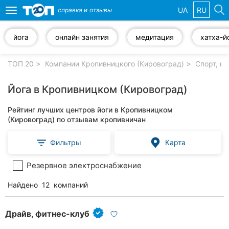
UA
RU
справка и
отзывы
Toggle
navigation
йога
онлайн занятия
медитация
хатха-й
Избранные
компании
ТОП 20
Компании Кропивницкого (Кировоград)
Спорт, к
Йога в Кропивницком (Кировоград)
Рейтинг лучших центров йоги в Кропивницком
Популярные
(Кировоград) по отзывам кропивничан
рубрики:
Фильтры
Карта
Стоматологии
Резервное электроснабжение
Частные
клиники
Найдено
12
компаний
Ветеринарные
клиники
Драйв, фитнес-клуб