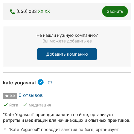
(050) 033
XX XX
Звонить
Не нашли нужную компанию?
Вы можете добавить ее
Добавить компанию
kate yogasoul
0 отзывов
0.0
done
done
йога
медитация
"Kate Yogasoul" проводит занятия по йоге, организует
ретриты и медитации для начинающих и опытных практиков.
"Kate Yogasoul" проводит занятия по йоге, организует