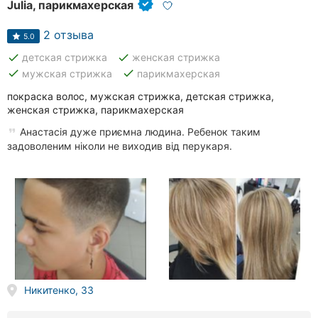
Julia, парикмахерская
2 отзыва
5.0
done
done
детская стрижка
женская стрижка
done
done
мужская стрижка
парикмахерская
покраска волос, мужская стрижка, детская стрижка,
женская стрижка, парикмахерская
Анастасія дуже приємна людина. Ребенок таким
задоволеним ніколи не виходив від перукаря.
Никитенко, 33