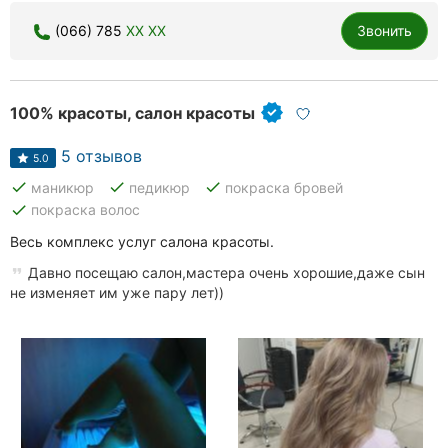
(066) 785
XX XX
Звонить
100% красоты, салон красоты
5 отзывов
5.0
done
done
done
маникюр
педикюр
покраска бровей
done
покраска волос
Весь комплекс услуг салона красоты.
Давно посещаю салон,мастера очень хорошие,даже сын
не изменяет им уже пару лет))