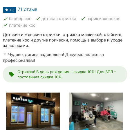
Автошколы
71 отзыв
4.8
Рестораны
done
done
done
барбершоп
детская стрижка
парикмахерская
done
плетение кос
Все
рубрики
Детские и женские стрижки, стрижка машинкой, стайлинг,
плетение кос и другие прически, помощь в выборе и уходе
за волосами.
Чудово, дитина задоволена! Дякуємо велике за
професіоналізм!
Все
Стрижка! В день рождения – скидка 10%! Для ВПЛ –
города:
local_offer
постоянная скидка 10%.
Кропивницкий
Винница
Житомир
Тернополь