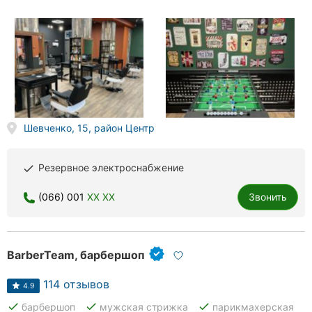
Херсон
Полтава
Чернигов
Черкассы
Шевченко, 15, район Центр
Черновцы
Сумы
Резервное электроснабжение
done
Ивано-
(066) 001
XX XX
Звонить
Франковск
Луцк
BarberTeam, барбершоп
Ужгород
114 отзывов
4.9
done
done
done
барбершоп
мужская стрижка
парикмахерская