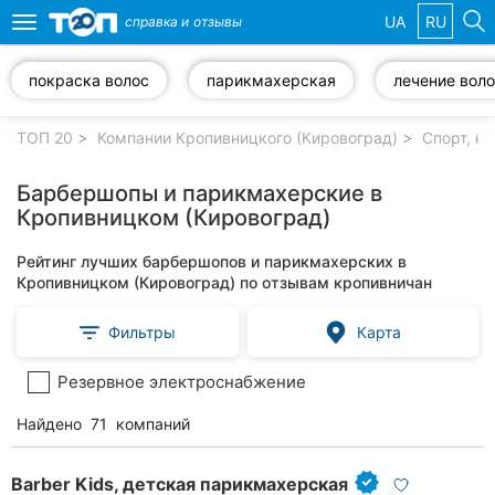
UA
RU
справка и
отзывы
Toggle
navigation
покраска волос
парикмахерская
лечение вол
Избранные
компании
ТОП 20
Компании Кропивницкого (Кировоград)
Спорт, к
Барбершопы и парикмахерские в
Кропивницком (Кировоград)
Популярные
Рейтинг лучших барбершопов и парикмахерских в
рубрики:
Кропивницком (Кировоград) по отзывам кропивничан
Стоматологии
Фильтры
Карта
Частные
Резервное электроснабжение
клиники
Найдено
71
компаний
Ветеринарные
клиники
Barber Kids, детская парикмахерская