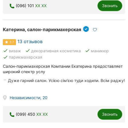
(096) 101
XX XX
Звонить
Катерина, салон-парикмахерская
13 отзывов
3.7
done
done
done
визаж
декоративная косметика
маникюр
done
парикмахерская
Салон-парикмахерская Компании Екатерина предоставляет
широкий спектр услу
Дуже гарний салон. Усією сім'єю туди ходили. Всім раджу!
Независимости, 20
(099) 450
XX XX
Звонить