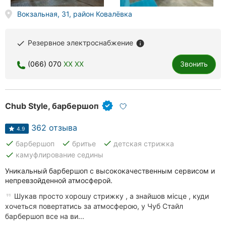
Хмельницкий
Вокзальная, 31, район Ковалёвка
Ровно
Резервное электроснабжение
done
info
Одесса
(066) 070
XX XX
Звонить
Киев
Харьков
Chub Style, барбершоп
Запорожье
362 отзыва
4.9
Днепр
done
done
done
барбершоп
бритье
детская стрижка
done
камуфлирование седины
Львов
Уникальный барбершоп с высококачественным сервисом и
непревзойденной атмосферой.
Кривой
Рог
Шукав просто хорошу стрижку , а знайшов місце , куди
хочеться повертатись за атмосферою, у Чуб Стайл
Николаев
барбершоп все на ви...