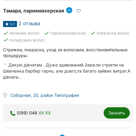
Тамара, парикмахерская
2 отзыва
5.0
done
done
done
лечение волос
парикмахерская
покраска волос
done
полировка волос
Стрижки, покраска, уход за волосами, восстановительные
процедуры.
Дякую дівчатам . Дуже здивований.Завжли стригли на
Шевченка барбер гарно, але довго,та багато зайвих витрат.А
дівчата...
Соборная, 20, район Типография
(099) 046
XX XX
Звонить