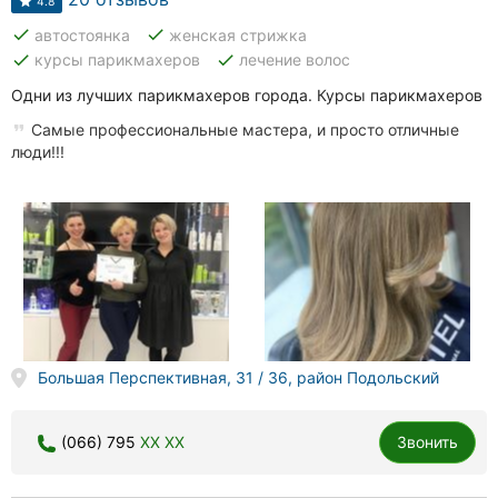
4.8
done
done
автостоянка
женская стрижка
done
done
курсы парикмахеров
лечение волос
Одни из лучших парикмахеров города. Курсы парикмахеров
Самые профессиональные мастера, и просто отличные
люди!!!
Большая Перспективная, 31 / 36, район Подольский
(066) 795
XX XX
Звонить