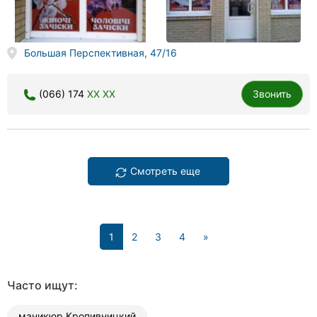
Большая Перспективная, 47/16
(066) 174
XX XX
Звонить
Смотреть еще
(current)
1
2
3
4
»
Часто ищут:
маникюр Кропивницкий