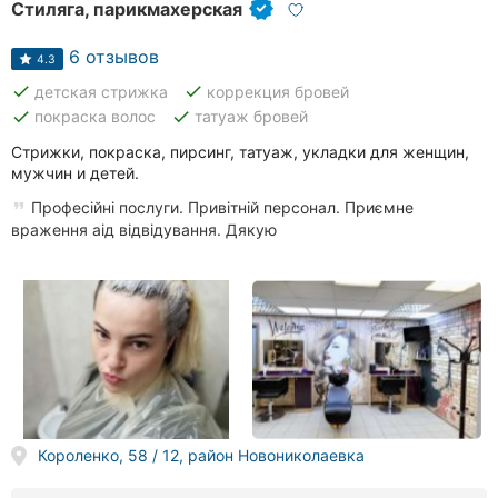
Стиляга, парикмахерская
6 отзывов
4.3
done
done
детская стрижка
коррекция бровей
done
done
покраска волос
татуаж бровей
Стрижки, покраска, пирсинг, татуаж, укладки для женщин,
мужчин и детей.
Професійні послуги. Привітній персонал. Приємне
враження аід відвідування. Дякую
Короленко, 58 / 12, район Новониколаевка