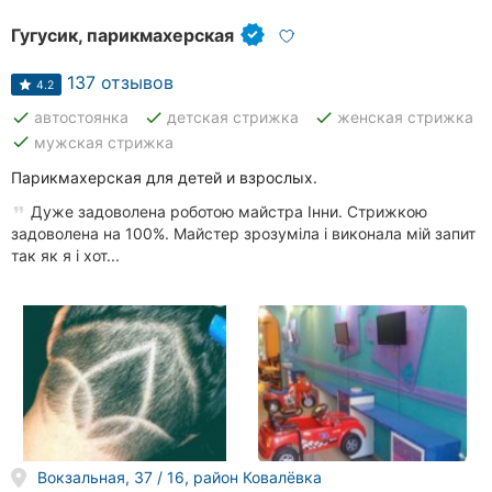
Гугусик, парикмахерская
137 отзывов
4.2
done
done
done
автостоянка
детская стрижка
женская стрижка
done
мужская стрижка
Парикмахерская для детей и взрослых.
Дуже задоволена роботою майстра Інни. Стрижкою
задоволена на 100%. Майстер зрозуміла і виконала мій запит
так як я і хот...
Вокзальная, 37 / 16, район Ковалёвка