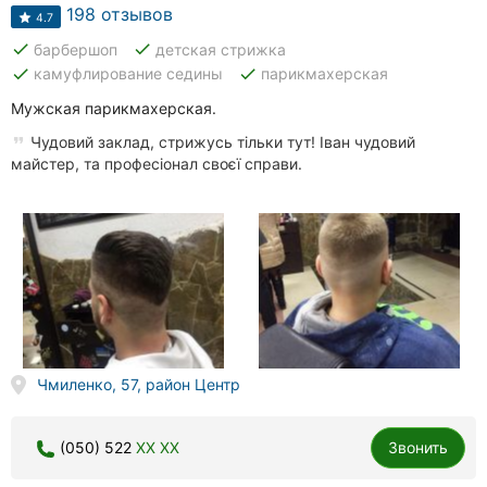
198 отзывов
4.7
done
done
барбершоп
детская стрижка
done
done
камуфлирование седины
парикмахерская
Мужская парикмахерская.
Чудовий заклад, стрижусь тільки тут! Іван чудовий
майстер, та професіонал своєї справи.
Чмиленко, 57, район Центр
(050) 522
XX XX
Звонить