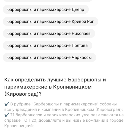
барбершопы и парикмахерские Днепр
барбершопы и парикмахерские Кривой Рог
барбершопы и парикмахерские Николаев
барбершопы и парикмахерские Полтава
барбершопы и парикмахерские Черкассы
Как определить лучшие Барбершопы и
парикмахерские в Кропивницком
(Кировоград)?
✔ В рубрике "Барбершопы и парикмахерские" собраны
все учреждения и компании в Кропивницком (Кировоград);
✔ 71 барбершопов и парикмахерских уже размещаются на
справке ТОП 20, добавляйте и Вы новые компании в городе
Кропивницкий;