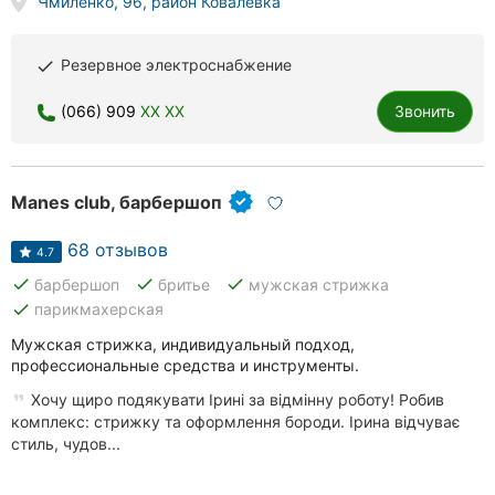
Чмиленко, 96, район Ковалёвка
Резервное электроснабжение
done
(066) 909
XX XX
Звонить
Manes club, барбершоп
68 отзывов
4.7
done
done
done
барбершоп
бритье
мужская стрижка
done
парикмахерская
Мужская стрижка, индивидуальный подход,
профессиональные средства и инструменты.
Хочу щиро подякувати Ірині за відмінну роботу! Робив
комплекс: стрижку та оформлення бороди. Ірина відчуває
стиль, чудов...