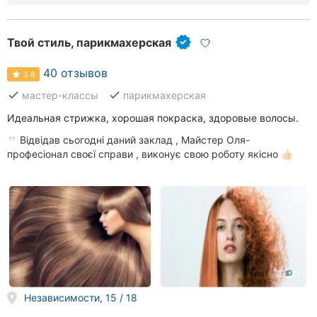
Твой стиль, парикмахерская
40 отзывов
3.8
done
done
мастер-классы
парикмахерская
Идеальная стрижка, хорошая покраска, здоровые волосы.
Відвідав сьогодні даний заклад , Майстер Оля-
професіонал своєї справи , виконує свою роботу якісно 👍🏻
Независимости, 15 / 18