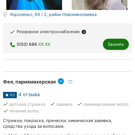
Короленко, 69 / 2, район Новониколаевка
Резервное электроснабжение
done
info
(050) 686
XX XX
Звонить
Фея, парикмахерская
4 отзыва
5.0
done
done
done
детская стрижка
завивка
ламинирование волос
done
лечение волос
Стрижки, покраска, прически, химическая завивка,
средства ухода за волосами.