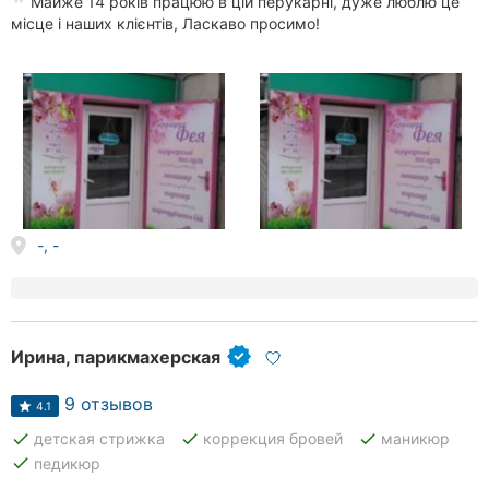
Майже 14 років працюю в цій перукарні, дуже люблю це
місце і наших клієнтів, Ласкаво просимо!
-, -
Ирина, парикмахерская
9 отзывов
4.1
done
done
done
детская стрижка
коррекция бровей
маникюр
done
педикюр