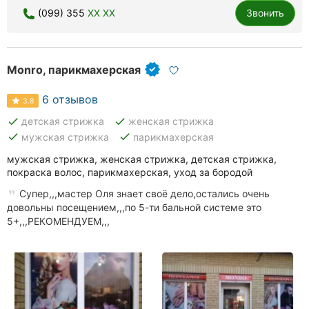
(099) 355
XX XX
Звонить
Monro, парикмахерская
6 отзывов
3.8
done
done
детская стрижка
женская стрижка
done
done
мужская стрижка
парикмахерская
мужская стрижка, женская стрижка, детская стрижка,
покраска волос, парикмахерская, уход за бородой
Супер,,,мастер Оля знает своё дело,остались очень
довольны посещением,,,по 5-ти бальной системе это
5+,,,РЕКОМЕНДУЕМ,,,