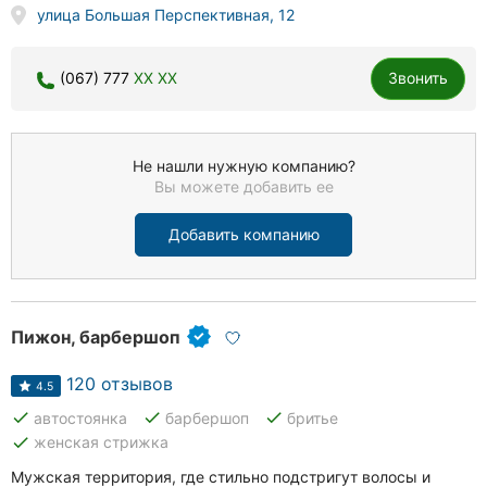
улица Большая Перспективная, 12
(067) 777
XX XX
Звонить
Не нашли нужную компанию?
Вы можете добавить ее
Добавить компанию
Пижон, барбершоп
120 отзывов
4.5
done
done
done
автостоянка
барбершоп
бритье
done
женская стрижка
Мужская территория, где стильно подстригут волосы и