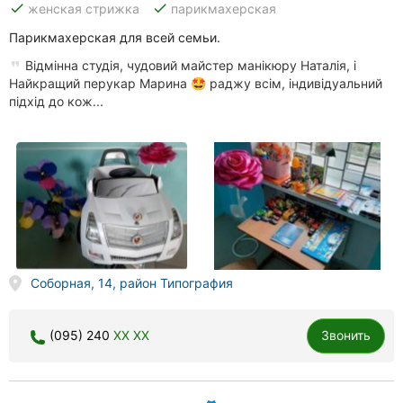
done
done
женская стрижка
парикмахерская
Парикмахерская для всей семьи.
Відмінна студія, чудовий майстер манікюру Наталія, і
Найкращий перукар Марина 🤩 раджу всім, індивідуальний
підхід до кож...
Соборная, 14, район Типография
(095) 240
XX XX
Звонить