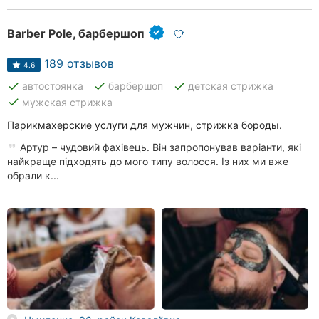
Barber Pole, барбершоп
189 отзывов
4.6
done
done
done
автостоянка
барбершоп
детская стрижка
done
мужская стрижка
Парикмахерские услуги для мужчин, стрижка бороды.
Артур – чудовий фахівець. Він запропонував варіанти, які
найкраще підходять до мого типу волосся. Із них ми вже
обрали к...