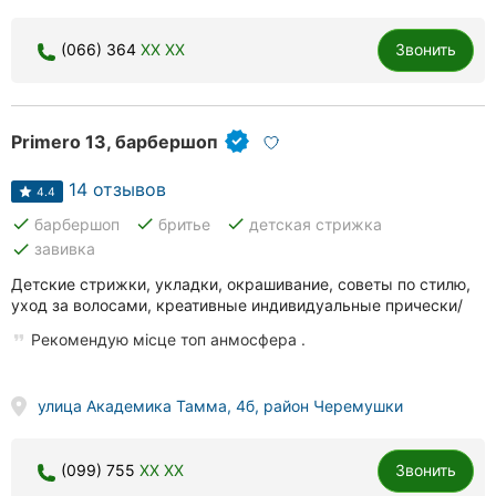
(066) 364
XX XX
Звонить
Primero 13, барбершоп
14 отзывов
4.4
done
done
done
барбершоп
бритье
детская стрижка
done
завивка
Детские стрижки, укладки, окрашивание, советы по стилю,
уход за волосами, креативные индивидуальные прически/
Рекомендую місце топ анмосфера .
улица Академика Тамма, 4б, район Черемушки
(099) 755
XX XX
Звонить