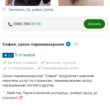
Зинченко, 2а, район Центр
(095) 790
XX XX
Звонить
София, салон-парикмахерская
5 отзывов
5.0
done
done
детская стрижка
женская стрижка
done
done
колорирование
ламинирование волос
Салон-парикмахерская "София" предлагает широкий
перечень услуг по стрижкам, ламинированию волос,
наращиванию ногтей и другие.
Майстер Лариса великий молодець, знайде підхід до
кожного! 💯