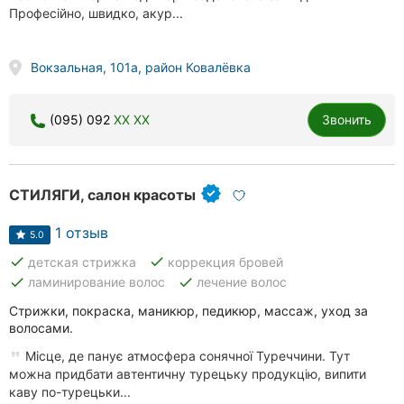
Професійно, швидко, акур...
Вокзальная, 101а, район Ковалёвка
(095) 092
XX XX
Звонить
СТИЛЯГИ, салон красоты
1 отзыв
5.0
done
done
детская стрижка
коррекция бровей
done
done
ламинирование волос
лечение волос
Стрижки, покраска, маникюр, педикюр, массаж, уход за
волосами.
Місце, де панує атмосфера сонячної Туреччини. Тут
можна придбати автентичну турецьку продукцію, випити
каву по-турецьки...