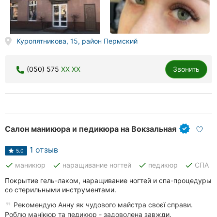
Куропятникова, 15, район Пермский
(050) 575
XX XX
Звонить
Салон маникюра и педикюра на Вокзальная
1 отзыв
5.0
done
done
done
done
маникюр
наращивание ногтей
педикюр
СПА
Покрытие гель-лаком, наращивание ногтей и спа-процедуры
со стерильными инструментами.
Рекомендую Анну як чудового майстра своєї справи.
Роблю манікюр та педикюр - задоволена завжди.