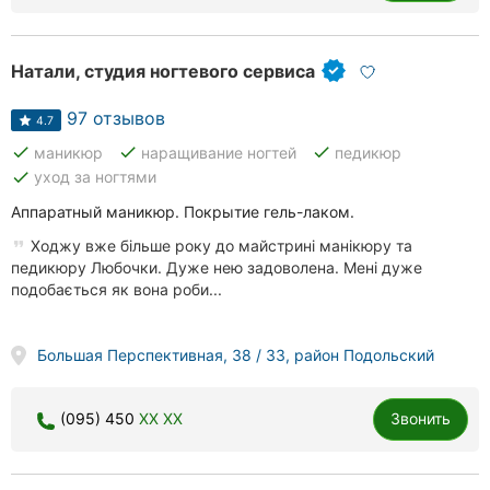
Хмельницкий
Ровно
Натали, студия ногтевого сервиса
Одесса
97 отзывов
4.7
done
done
done
маникюр
наращивание ногтей
педикюр
Киев
done
уход за ногтями
Харьков
Аппаратный маникюр. Покрытие гель-лаком.
Ходжу вже більше року до майстрині манікюру та
Запорожье
педикюру Любочки. Дуже нею задоволена. Мені дуже
подобається як вона роби...
Днепр
Львов
Большая Перспективная, 38 / 33, район Подольский
Кривой
(095) 450
XX XX
Звонить
Рог
Николаев