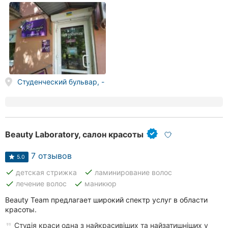
Студенческий бульвар, -
Beauty Laboratory, салон красоты
7 отзывов
5.0
done
done
детская стрижка
ламинирование волос
done
done
лечение волос
маникюр
Beauty Team предлагает широкий спектр услуг в области
красоты.
Студія краси одна з найкрасивіших та найзатишніших у