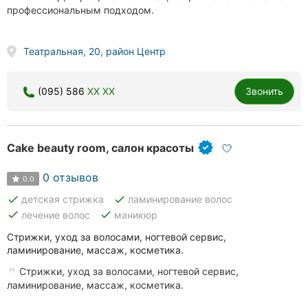
профессиональным подходом.
Театральная, 20, район Центр
(095) 586
XX XX
Звонить
Cake beauty room, салон красоты
0 отзывов
0.0
done
done
детская стрижка
ламинирование волос
done
done
лечение волос
маникюр
Стрижки, уход за волосами, ногтевой сервис,
ламинирование, массаж, косметика.
Стрижки, уход за волосами, ногтевой сервис,
ламинирование, массаж, косметика.