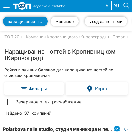
UA
RU
справка и
отзывы
Toggle
navigation
наращивание ногтей
маникюр
уход за ногтями
Избранные
компании
ТОП 20
Компании Кропивницкого (Кировоград)
Спорт, к
Наращивание ногтей в Кропивницком
(Кировоград)
Популярные
Рейтинг лучших Салонов для наращивания ногтей по
рубрики:
отзывам кропивничан
Стоматологии
Фильтры
Карта
Частные
Резервное электроснабжение
клиники
Найдено
37
компаний
Ветеринарные
клиники
Poiarkova nails studio, студия маникюра и педикюра