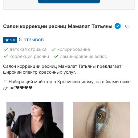
Салон коррекции ресниц Мамалат Татьяны
5 отзывов
5.0
done
done
детская стрижка
колорирование
done
done
коррекция ресниц
ламинирование волос
Салон коррекции ресниц Мамалат Татьяны предлагает
широкий спектр красочных услуг.
Найкращий майстер в Кропивницькому, за війками лише
до неї❤️❤️❤️❤️