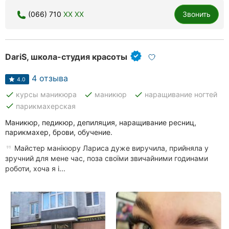
(066) 710
XX XX
Звонить
DariS, школа-студия красоты
4 отзыва
4.0
done
done
done
курсы маникюра
маникюр
наращивание ногтей
done
парикмахерская
Маникюр, педикюр, депиляция, наращивание ресниц,
парикмахер, брови, обучение.
Майстер манікюру Лариса дуже виручила, прийняла у
зручний для мене час, поза своїми звичайними годинами
роботи, хоча я і...