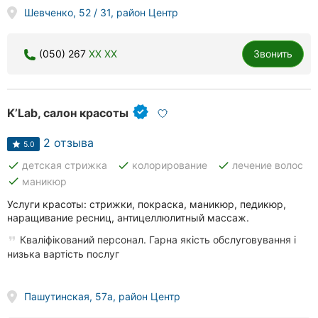
Шевченко, 52 / 31, район Центр
(050) 267
XX XX
Звонить
K’Lab, салон красоты
2 отзыва
5.0
done
done
done
детская стрижка
колорирование
лечение волос
done
маникюр
Услуги красоты: стрижки, покраска, маникюр, педикюр,
наращивание ресниц, антицеллюлитный массаж.
Кваліфікований персонал. Гарна якість обслуговування і
низька вартість послуг
Пашутинская, 57a, район Центр