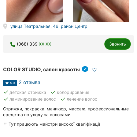
улица Театральная, 46, район Центр
(068) 339
XX XX
Звонить
COLOR STUDIO, салон красоты
2 отзыва
5.0
done
done
детская стрижка
колорирование
done
done
ламинирование волос
лечение волос
Стрижки, покраска, маникюр, массаж, профессиональные
средства по уходу за волосами.
Тут працюють майстри високої кваліфікації