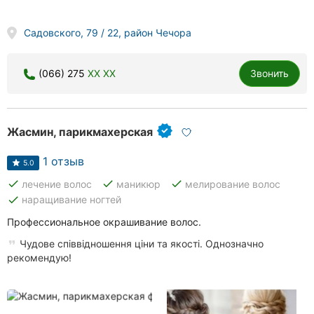
Садовского, 79 / 22, район Чечора
(066) 275
XX XX
Звонить
Жасмин, парикмахерская
1 отзыв
5.0
done
done
done
лечение волос
маникюр
мелирование волос
done
наращивание ногтей
Профессиональное окрашивание волос.
Чудове співвідношення ціни та якості. Однозначно
рекомендую!