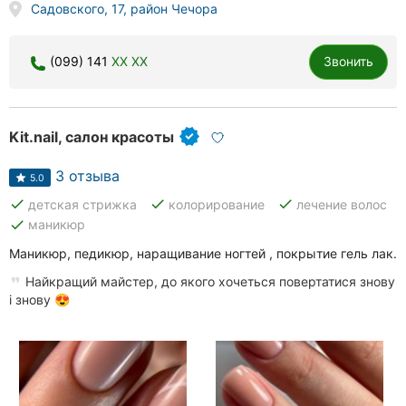
Садовского, 17, район Чечора
(099) 141
XX XX
Звонить
Kit.nail, салон красоты
3 отзыва
5.0
done
done
done
детская стрижка
колорирование
лечение волос
done
маникюр
Маникюр, педикюр, наращивание ногтей , покрытие гель лак.
Найкращий майстер, до якого хочеться повертатися знову
і знову 😍