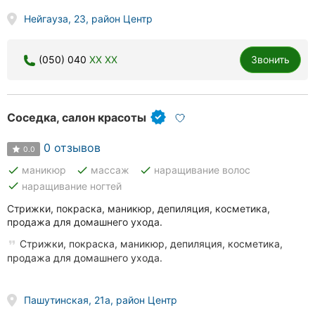
Нейгауза, 23, район Центр
(050) 040
XX XX
Звонить
Соседка, салон красоты
0 отзывов
0.0
done
done
done
маникюр
массаж
наращивание волос
done
наращивание ногтей
Стрижки, покраска, маникюр, депиляция, косметика,
продажа для домашнего ухода.
Стрижки, покраска, маникюр, депиляция, косметика,
продажа для домашнего ухода.
Пашутинская, 21а, район Центр