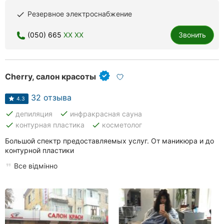
Резервное электроснабжение
done
(050) 665
XX XX
Звонить
Cherry, салон красоты
32 отзыва
4.3
done
done
депиляция
инфракрасная сауна
done
done
контурная пластика
косметолог
Большой спектр предоставляемых услуг. От маникюра и до
контурной пластики
Все відмінно