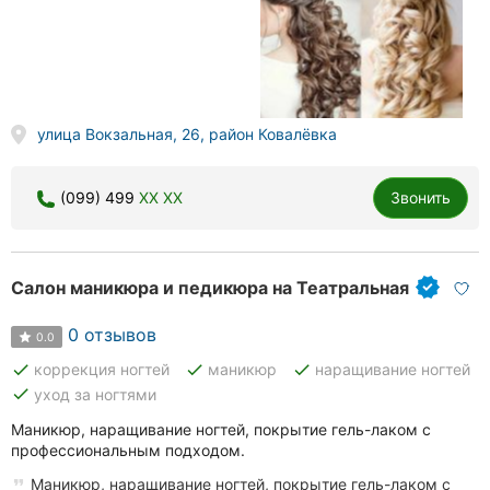
улица Вокзальная, 26, район Ковалёвка
(099) 499
XX XX
Звонить
Салон маникюра и педикюра на Театральная
0 отзывов
0.0
done
done
done
коррекция ногтей
маникюр
наращивание ногтей
done
уход за ногтями
Маникюр, наращивание ногтей, покрытие гель-лаком с
профессиональным подходом.
Маникюр, наращивание ногтей, покрытие гель-лаком с