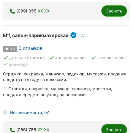
(099) 055
XX XX
Звонить
Elʹf, салон-парикмахерская
0 отзывов
0.0
done
done
done
детская стрижка
колорирование
лечение волос
done
маникюр
Стрижки, покраска, маникюр, педикюр, массажи, продажа
средств по уходу за волосами.
Стрижки, покраска, маникюр, педикюр, массажи,
продажа средств по уходу за волосами.
Независимости, 9А
(066) 786
XX XX
Звонить