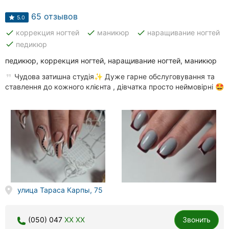
Автошколы
65 отзывов
5.0
Рестораны
done
done
done
коррекция ногтей
маникюр
наращивание ногтей
done
педикюр
Все
рубрики
педикюр, коррекция ногтей, наращивание ногтей, маникюр
Чудова затишна студія✨ Дуже гарне обслуговування та
ставлення до кожного клієнта , дівчатка просто неймовірні 🤩
Все
города:
Кропивницкий
Винница
улица Тараса Карпы, 75
Житомир
Тернополь
(050) 047
XX XX
Звонить