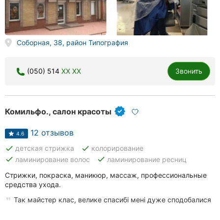
Соборная, 38, район Типография
(050) 514
XX XX
Звонить
Комильфо., салон красоты
12 отзывов
4.6
done
done
детская стрижка
колорирование
done
done
ламинирование волос
ламинирование ресниц
Стрижки, покраска, маникюр, массаж, профессиональные
средства ухода.
Так майстер клас, велике спасибі мені дуже сподобалися