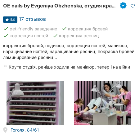
OE nails by Evgeniya Obzhenska, студия красоты
Херсон
17 отзывов
Полтава
5.0
done
done
pet-friendly заведение
коррекция бровей
Чернигов
done
done
коррекция ногтей
коррекция ресниц
коррекция бровей, педикюр, коррекция ногтей, маникюр,
Черкассы
наращивание ногтей, наращивание ресниц, покраска бровей,
ламинирование ресниц...
Черновцы
Крута студія, раніше ходила на манікюр, тепер і на війки
Сумы
Ивано-
Франковск
Луцк
Ужгород
Гоголя, 84/61
Карпаты