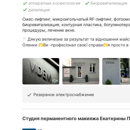
done
done
аппаратная косметология
биоревитализация
done
депиляция
Смас-лифтинг, микроигольчатый RF-лифтинг, фотоом
Все города:
биоревитализация, контурная пластика, ботулинотер
процедуры, лечение акне.
Кропивницкий
Дякую величезне за результат та відношення май
Винница
Оленки 🫶Ви -професіонал своєї справи🫶я просто в з
Житомир
Тернополь
Хмельницкий
Ровно
Резервное электроснабжение
done
Одесса
Студия перманентного макияжа Екатерины 
Киев