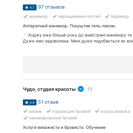
97 отзывов
4.7
done
done
done
маникюр
наращивание ногтей
педикюр
Аппаратный маникюр. Покрытие гель-лаком.
Ходжу вже більше року до майстрині манікюру та
Дуже нею задоволена. Мені дуже подобається як вон
Чудо, студия красоты
51 отзыв
4.8
done
done
done
визаж
коррекция бровей
курсы визажа
done
ламинирование бровей
Услуги визажиста и бровиста. Обучение