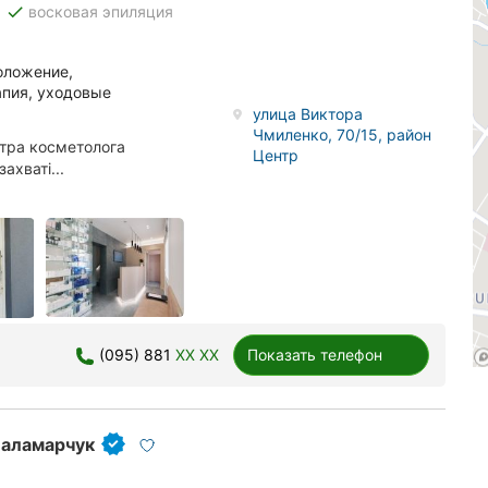
done
восковая эпиляция
оложение,
апия, уходовые
улица Виктора
Чмиленко, 70/15, район
стра косметолога
Центр
ахваті...
(095) 881
XX XX
Показать телефон
Паламарчук