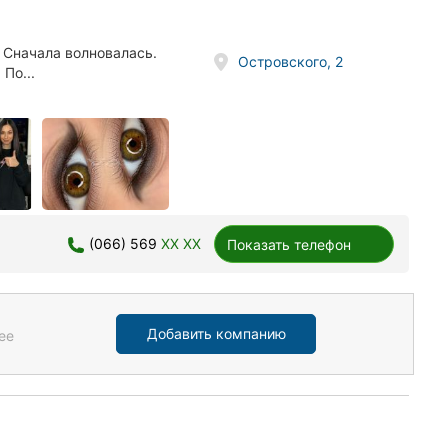
Сначала волновалась.
Островского, 2
По...
(066) 569
XX XX
Показать телефон
Добавить компанию
ее