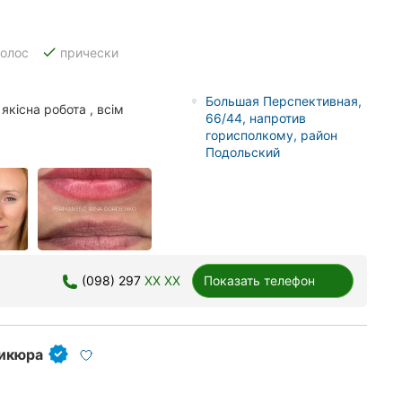
done
волос
прически
Большая Перспективная,
кісна робота , всім
66/44, напротив
горисполкому, район
Подольский
(098) 297
XX XX
Показать телефон
дикюра