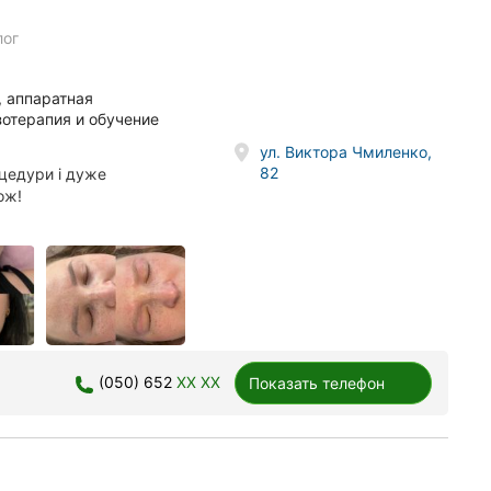
лог
 аппаратная
зотерапия и обучение
ул. Виктора Чмиленко,
82
оцедури і дуже
ож!
(050) 652
XX XX
Показать телефон