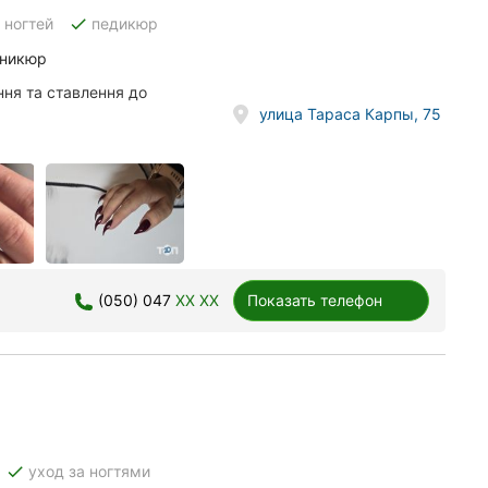
done
 ногтей
педикюр
аникюр
ня та ставлення до
улица Тараса Карпы, 75
(050) 047
XX XX
Показать телефон
done
уход за ногтями