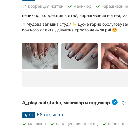
done
done
done
коррекция ногтей
маникюр
наращивание
педикюр, коррекция ногтей, наращивание ногтей, м
Чудова затишна студія✨ Дуже гарне обслуговуван
кожного клієнта , дівчатка просто неймовірні 🤩
A_play nail studio, маникюр и педикюр
58 отзывов
4.9
done
done
done
маникюр
наращивание ресниц
педикюр