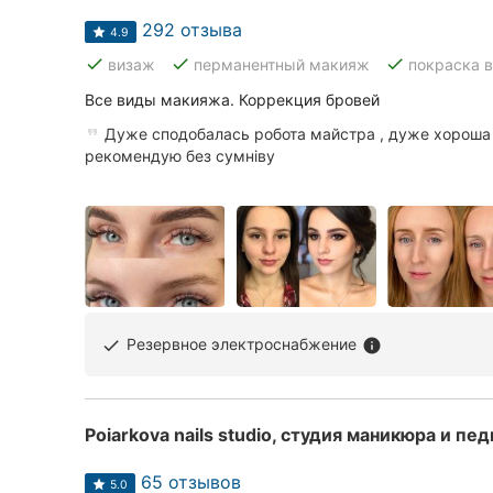
292 отзыва
Сумы
4.9
done
done
done
визаж
перманентный макияж
покраска 
Ивано-Франковск
Все виды макияжа. Коррекция бровей
Луцк
Дуже сподобалась робота майстра , дуже хороша я
рекомендую без сумніву
Ужгород
Резервное электроснабжение
done
info
Poiarkova nails studio, студия маникюра и пе
65 отзывов
5.0