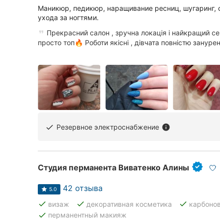
Маникюр, педикюр, наращивание ресниц, шугаринг,
ухода за ногтями.
Прекрасний салон , зручна локація і найкращий се
просто топ🔥 Роботи якісні , дівчата повністю занурені
Резервное электроснабжение
done
info
Студия перманента Виватенко Алины
42 отзыва
5.0
done
done
done
визаж
декоративная косметика
карбоно
done
перманентный макияж