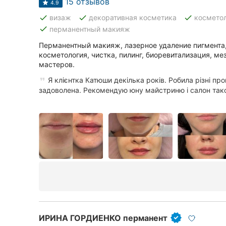
15 отзывов
Харьков
4.9
done
done
done
визаж
декоративная косметика
космето
Запорожье
done
перманентный макияж
Перманентный макияж, лазерное удаление пигмента,
Днепр
косметология, чистка, пилинг, биоревитализация, ме
мастеров.
Львов
Я клієнтка Катюши декілька років. Робила різні пр
Кривой Рог
задоволена. Рекомендую юну майстриню і салон так
Николаев
Херсон
Полтава
Чернигов
Черкассы
ИРИНА ГОРДИЕНКО перманент
Черновцы