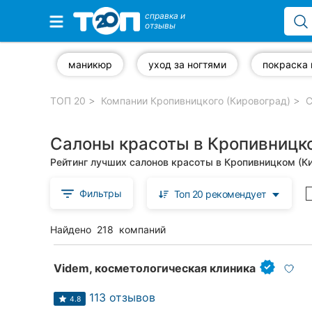
справка и
отзывы
Избранные компании
маникюр
уход за ногтями
покраска 
ТОП 20
Компании Кропивницкого (Кировоград)
С
Популярные рубрики:
Салоны красоты в Кропивницк
Стоматологии
Рейтинг лучших салонов красоты в Кропивницком (К
Частные клиники
Фильтры
Топ 20 рекомендует
Ветеринарные клиники
Найдено
218
компаний
Автошколы
Рестораны
Videm, косметологическая клиника
Все рубрики
113 отзывов
4.8