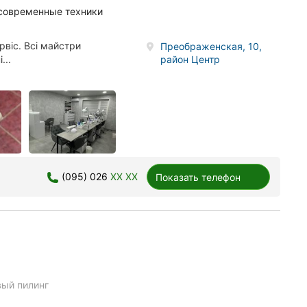
 современные техники
рвіс. Всі майстри
Преображенская, 10,
район Центр
...
(095) 026
XX XX
Показать телефон
вый пилинг