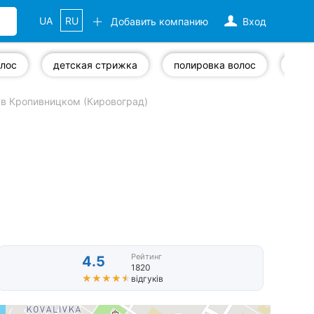
UA
RU
Добавить компанию
Вход
олос
детская стрижка
полировка волос
виз
в Кропивницком (Кировоград)
Рейтинг
4.5
1820
★★★★★
★★★★★
відгуків