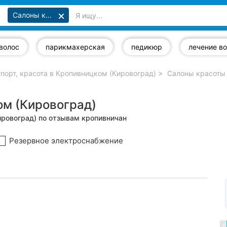
Салоны красоты
волос
парикмахерская
педикюр
лечение в
порт, красота в Кропивницком (Кировоград)
Салоны красоты 
ом (Кировоград)
ировоград) по отзывам кропивничан
Резервное электроснабжение