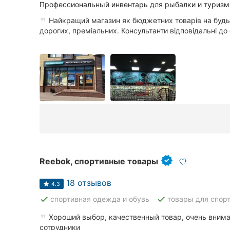
Харьков
Профессиональный инвентарь для рыбалки и туризм
Найкращий магазин як бюджетних товарів на будь-
Запорожье
дорогих, преміальних. Консультанти відповідальні до 
Днепр
Львов
Кривой Рог
Николаев
Херсон
Полтава
Reebok, спортивные товары
Чернигов
18 отзывов
4.3
done
done
спортивная одежда и обувь
товары для спор
Черкассы
Хороший выбор, качественный товар, очень вним
Черновцы
сотрудники