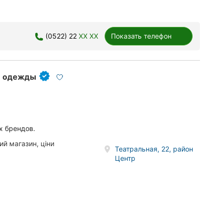
(0522) 22
XX XX
Показать телефон
 и одежды
х брендов.
й магазин, ціни
Театральная, 22, район
Центр