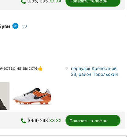
(095) 095
XX XX
Показать телефон
буви
ачество на высоте👍
переулок Крепостной,
23, район Подольский
(066) 268
XX XX
Показать телефон