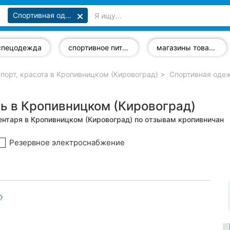
Спортивная одежда и инвентарь
спецодежда
спортивное питание
магазины товаров для зимнего спорта
порт, красота в Кропивницком (Кировоград)
Спортивная одеж
ь в Кропивницком (Кировоград)
ентаря в Кропивницком (Кировоград) по отзывам кропивничан
Резервное электроснабжение