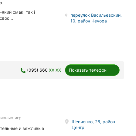
а.
який смак, так і
переулок Васильевский,
своє...
10, район Чечора
(095) 660
XX XX
Показать телефон
тивных игр
Шевченко, 26, район
Центр
ательные и вежливые