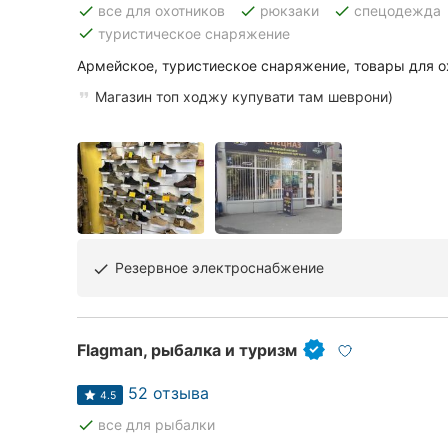
done
done
done
все для охотников
рюкзаки
спецодежда
done
туристическое снаряжение
Армейское, туристиеское снаряжение, товары для о
Все города:
Магазин топ ходжу купувати там шеврони)
Кропивницкий
Винница
Житомир
Тернополь
Резервное электроснабжение
done
Хмельницкий
Ровно
Flagman, рыбалка и туризм
Одесса
52 отзыва
4.5
Киев
done
все для рыбалки