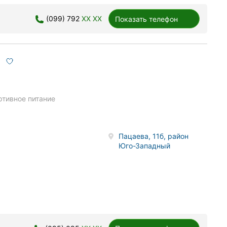
(099) 792
XX XX
Показать телефон
ртивное питание
Пацаева, 11б, район
Юго-Западный