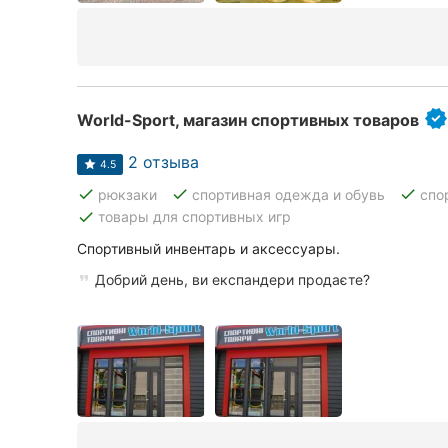
World-Sport, магазин спортивных товаров
2 отзыва
4.5
done
done
done
рюкзаки
спортивная одежда и обувь
спо
done
товары для спортивных игр
Спортивный инвентарь и аксессуары.
Добрий день, ви експандери продаєте?