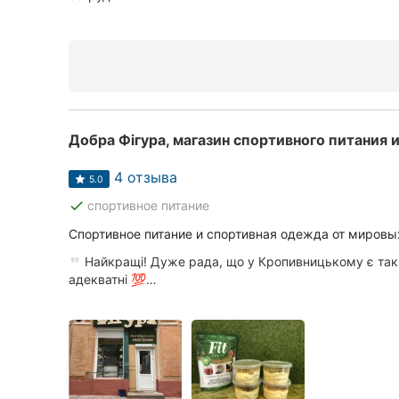
Сумы
Ивано-Франковск
Луцк
Добра Фігура, магазин спортивного питания
Ужгород
4 отзыва
5.0
done
спортивное питание
Спортивное питание и спортивная одежда от мировы
Найкращі! Дуже рада, що у Кропивницькому є таки
адекватні 💯…