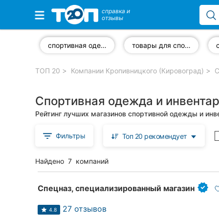
справка и
отзывы
Избранные компании
спортивная одежда и обувь
товары для спортивных игр
ТОП 20
Компании Кропивницкого (Кировоград)
С
Популярные рубрики:
Спортивная одежда и инвентар
Стоматологии
Рейтинг лучших магазинов спортивной одежды и инв
Частные клиники
Фильтры
Топ 20 рекомендует
Ветеринарные клиники
Найдено
7
компаний
Автошколы
Рестораны
Спецназ, специализированный магазин
Все рубрики
27 отзывов
4.8