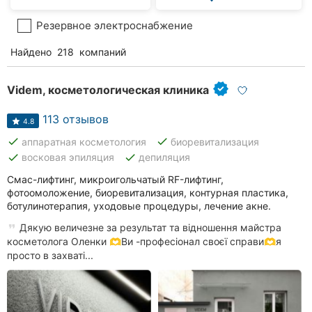
Резервное электроснабжение
Найдено
218
компаний
Videm, косметологическая клиника
113 отзывов
4.8
done
done
аппаратная косметология
биоревитализация
done
done
восковая эпиляция
депиляция
Смас-лифтинг, микроигольчатый RF-лифтинг,
фотоомоложение, биоревитализация, контурная пластика,
ботулинотерапия, уходовые процедуры, лечение акне.
Дякую величезне за результат та відношення майстра
косметолога Оленки 🫶Ви -професіонал своєї справи🫶я
просто в захваті...