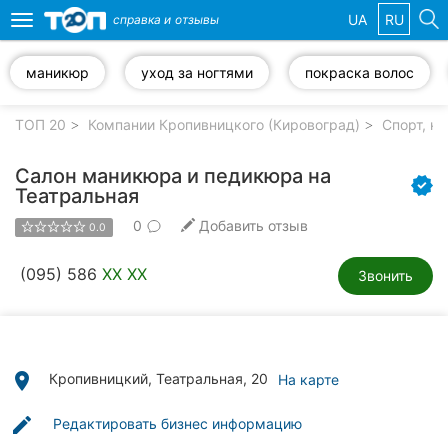
UA
RU
справка и
отзывы
Toggle
navigation
маникюр
уход за ногтями
покраска волос
Избранные
компании
ТОП 20
Компании Кропивницкого (Кировоград)
Спорт, к
Салон маникюра и педикюра на
Театральная
0
Добавить отзыв
Популярные
0.0
рубрики:
(095) 586
XX XX
Звонить
Стоматологии
Частные
клиники
place
Кропивницкий, Театральная, 20
На карте
Ветеринарные
клиники
edit
Редактировать бизнес информацию