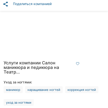
Автошколы
share
Поделиться компанией
Рестораны
Все
рубрики
Все
города:
Услуги компании Салон
маникюра и педикюра на
Кропивницкий
Театр...
Винница
Уход за ногтями:
маникюр
наращивание ногтей
коррекция ногтей
Житомир
Тернополь
уход за ногтями