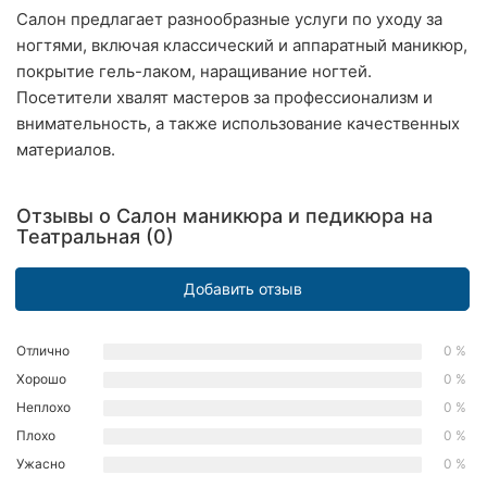
Салон предлагает разнообразные услуги по уходу за
Хмельницкий
ногтями, включая классический и аппаратный маникюр,
Ровно
покрытие гель-лаком, наращивание ногтей.
Посетители хвалят мастеров за профессионализм и
Одесса
внимательность, а также использование качественных
материалов.
Киев
Харьков
Отзывы о Салон маникюра и педикюра на
Театральная (0)
Запорожье
Добавить отзыв
Днепр
Львов
Отлично
0 %
Хорошо
0 %
Кривой
Неплохо
0 %
Рог
Плохо
0 %
Николаев
Ужасно
0 %