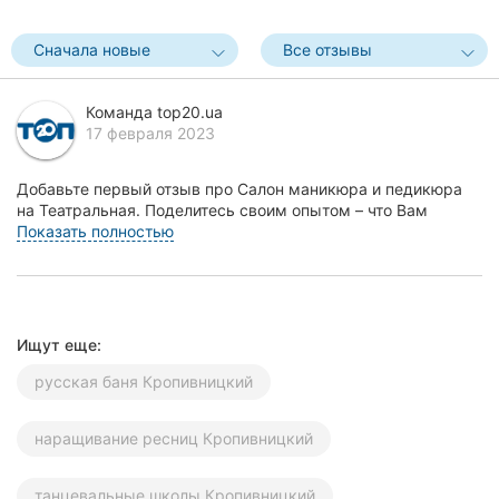
Херсон
Сначала новые
Все отзывы
Полтава
Команда top20.ua
Чернигов
17 февраля 2023
Черкассы
Добавьте первый отзыв про Салон маникюра и педикюра
на Театральная. Поделитесь своим опытом – что Вам
Черновцы
понравилось, а что нет! Это поможет другим жите...
Показать полностью
Сумы
Ивано-
Франковск
Ищут еще:
Луцк
русская баня Кропивницкий
Ужгород
наращивание ресниц Кропивницкий
Карпаты
танцевальные школы Кропивницкий