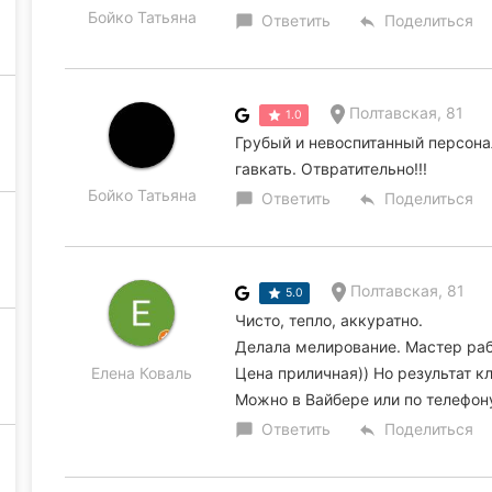
Бойко Татьяна
Ответить
Поделиться
chat_bubble
reply
Полтавская, 81
1.0
Грубый и невоспитанный персонал
гавкать. Отвратительно!!!
Бойко Татьяна
Ответить
Поделиться
chat_bubble
reply
Полтавская, 81
5.0
Чисто, тепло, аккуратно.
Делала мелирование. Мастер раб
Елена Коваль
Цена приличная)) Но результат к
Можно в Вайбере или по телефону
Ответить
Поделиться
chat_bubble
reply