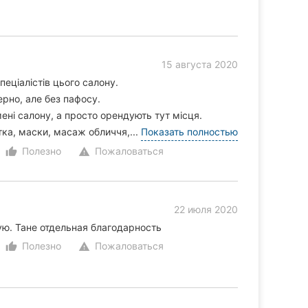
15 августа 2020
пеціалістів цього салону.
рно, але без пафосу.
мені салону, а просто орендують тут місця.
тка, маски, масаж обличчя,...
Показать полностью
Полезно
Пожаловаться
thumb_up_alt
warning
22 июля 2020
ю. Тане отдельная благодарность
Полезно
Пожаловаться
thumb_up_alt
warning