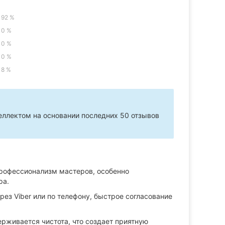
92 %
0 %
0 %
0 %
8 %
ллектом на основании последних 50 отзывов
рофессионализм мастеров, особенно
ра.
ез Viber или по телефону, быстрое согласование
ерживается чистота, что создает приятную