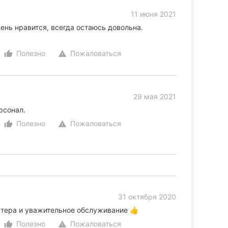
11 июня 2021
ень нравится, всегда остаюсь довольна.
Полезно
Пожаловаться
thumb_up_alt
warning
29 мая 2021
рсонал.
Полезно
Пожаловаться
thumb_up_alt
warning
31 октября 2020
стера и уважительное обслуживание 👍
Полезно
Пожаловаться
thumb_up_alt
warning