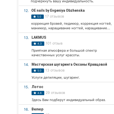
подчеркнуть вашу индивидуальность.
Сумы
12.
OE nails by Evgeniya Obzhenska
17 отзывов
5.0
Ивано-Франковск
коррекция бровей, педикюр, коррекция ногтей,
маникюр, наращивание ногтей, наращивание...
Луцк
13.
LAKMUS
Ужгород
101 отзыв
4.3
Приятная атмосфера и большой спектр
Карпаты
качественных услуг красоты.
14.
Мастерская шугаринга Оксаны Кравцовой
13 отзывов
5.0
Услуги депиляции, шугаринг.
15.
Лотос
29 отзывов
4.6
Здесь Вам подберут индивидуальный образ.
16.
Велюр