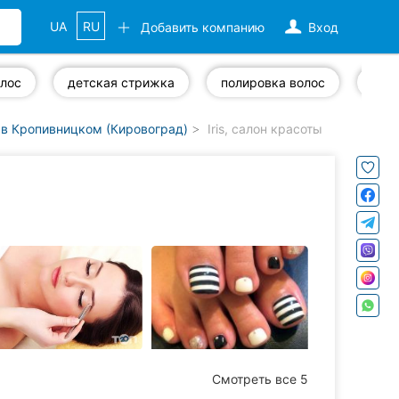
UA
RU
Добавить компанию
Вход
олос
детская стрижка
полировка волос
виз
в Кропивницком (Кировоград)
Iris, салон красоты
Смотреть все 5