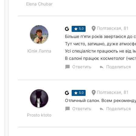
Elena Chubar
Полтавская, 81
5.0
Більше п'яти років звертаюся до с
Тут чисто, затишно, дуже атмосфе
Юлія Лаппа
Усі спеціалісти працюють не від і
В салоні працює косметолог (чис
Ответить
Поделиться
chat_bubble
reply
Полтавская, 81
5.0
Отличный салон. Всем рекоменду
Ответить
Поделиться
chat_bubble
reply
Prosto ktoto