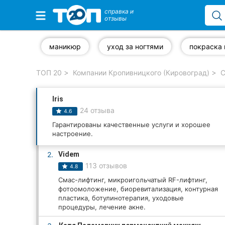
справка и
отзывы
Избранные компании
маникюр
уход за ногтями
покраска 
ТОП 20
Компании Кропивницкого (Кировоград)
С
Популярные рубрики:
Iris
Стоматологии
24 отзыва
4.6
Частные клиники
Гарантированы качественные услуги и хорошее
настроение.
Ветеринарные клиники
2.
Videm
113 отзывов
4.8
Автошколы
Смас-лифтинг, микроигольчатый RF-лифтинг,
фотоомоложение, биоревитализация, контурная
Рестораны
пластика, ботулинотерапия, уходовые
процедуры, лечение акне.
Все рубрики