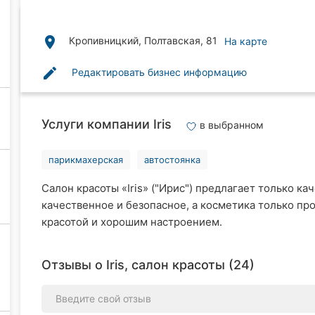
place
Кропивницкий, Полтавская, 81
На карте
edit
Редактировать бизнес информацию
Услуги компании Iris
в выбранном
парикмахерская
автостоянка
Салон красоты «Iris» ("Ирис") предлагает только к
качественное и безопасное, а косметика только пр
красотой и хорошим настроением.
Отзывы о Iris, салон красоты (24)