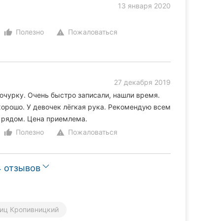
13 января 2020
Полезно
Пожаловаться
thumb_up_alt
warning
27 декабря 2019
очурку. Очень быстро записали, нашли время.
хорошо. У девочек лёгкая рука. Рекомендую всем
 рядом. Цена приемлема.
Полезно
Пожаловаться
thumb_up_alt
warning
4 отзывов
иц Кропивницкий