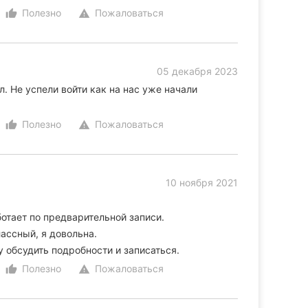
Полезно
Пожаловаться
thumb_up_alt
warning
05 декабря 2023
. Не успели войти как на нас уже начали
Полезно
Пожаловаться
thumb_up_alt
warning
10 ноября 2021
отает по предварительной записи.
лассный, я довольна.
 обсудить подробности и записаться.
Полезно
Пожаловаться
thumb_up_alt
warning