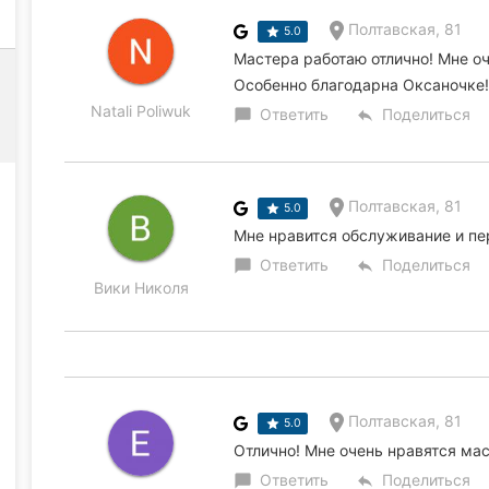
Полтавская, 81
5.0
Мастера работаю отлично! Мне оч
Особенно благодарна Оксаночке!
Natali Poliwuk
Ответить
Поделиться
chat_bubble
reply
Полтавская, 81
5.0
Мне нравится обслуживание и пе
Ответить
Поделиться
chat_bubble
reply
Вики Николя
Полтавская, 81
5.0
Отлично! Мне очень нравятся ма
Ответить
Поделиться
chat_bubble
reply