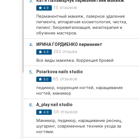
3.
Катя Паламарчук перманентний макияж
15 отзывов
4.9
Перманентный макияж, лазерное удаление
Все города:
пигмента, аппаратная косметология, чистка,
пилинг, биоревитализация, мезотерапия и
Кропивницкий
обучение мастеров.
4.
ИРИНА ГОРДИЕНКО перманент
Винница
292 отзыва
4.9
Житомир
Все виды макияжа. Коррекция бровей
5.
Poiarkova nails studio
Тернополь
65 отзывов
5.0
Хмельницкий
педикюр, коррекция ногтей, наращивание
ногтей, маникюр
Ровно
6.
A_play nail studio
58 отзывов
4.9
Одесса
Маникюр, педикюр, наращивание ресниц,
шугаринг, современные техники ухода за
Киев
ногтями.