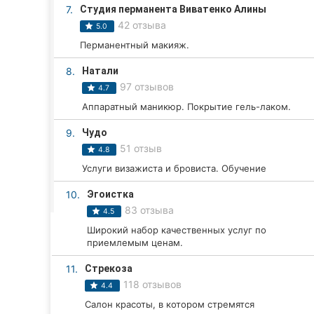
Харьков
7.
Студия перманента Виватенко Алины
42 отзыва
5.0
Запорожье
Перманентный макияж.
Днепр
8.
Натали
97 отзывов
4.7
Львов
Аппаратный маникюр. Покрытие гель-лаком.
Кривой Рог
9.
Чудо
51 отзыв
4.8
Николаев
Услуги визажиста и бровиста. Обучение
Херсон
10.
Эгоистка
83 отзыва
4.5
Полтава
Широкий набор качественных услуг по
приемлемым ценам.
Чернигов
11.
Стрекоза
Черкассы
118 отзывов
4.4
Черновцы
Салон красоты, в котором стремятся