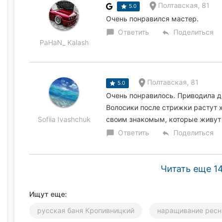
Полтавская, 81
5.0
Очень понравился мастер.
Ответить
Поделиться
chat_bubble
reply
PaHaN_ Kalash
Полтавская, 81
5.0
Очень понравилось. Приводила д
Волосики после стрижки растут 
Sofiia Ivashchuk
своим знакомым, которые живут
Ответить
Поделиться
chat_bubble
reply
Читать еще 1
Ищут еще:
русская баня Кропивницкий
наращивание ресн