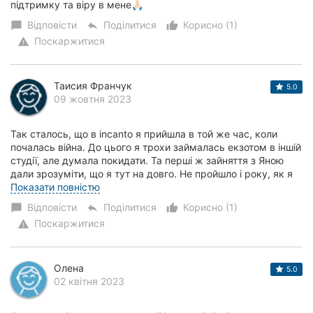
підтримку та віру в мене🙏🏻
Відповісти
Поділитися
Корисно (1)
chat_bubble
reply
thumb_up_alt
Поскаржитися
warning
Таисия Франчук
5.0
09 жовтня 2023
Так сталось, що в incanto я прийшла в той же час, коли
почалась війна. До цього я трохи займалась екзотом в іншій
студії, але думала покидати. Та перші ж зайняття з Яною
дали зрозуміти, що я тут на довго. Не пройшло і року, як я
вже виступала на Київ...
Показати повністю
Відповісти
Поділитися
Корисно (1)
chat_bubble
reply
thumb_up_alt
Поскаржитися
warning
Олена
5.0
02 квітня 2023