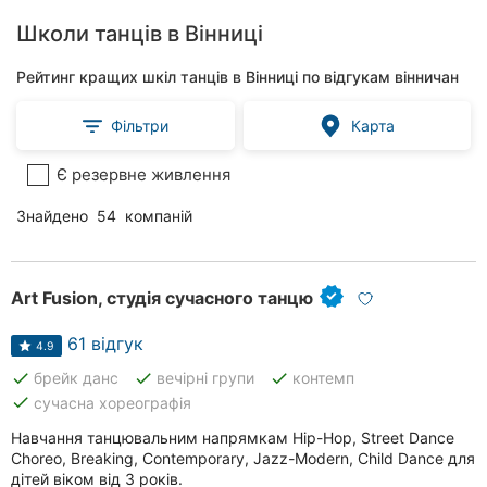
Школи танців в Вінниці
Рейтинг кращих шкіл танців в Вінниці по відгукам вінничан
Фільтри
Карта
Є резервне живлення
Знайдено
54
компаній
Art Fusion, студія сучасного танцю
61 відгук
4.9
done
done
done
брейк данс
вечірні групи
контемп
done
сучасна хореографія
Навчання танцювальним напрямкам Hip-Hop, Street Dance
Choreo, Breaking, Contemporary, Jazz-Modern, Child Dance для
дітей віком від 3 років.