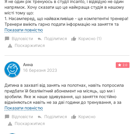
Я не один рік тренуюсь в студії incanto, і відвідую не один
напрямок. Хочу сказати що це найкраща студія в нашому
місті тому що:
1. Насамперед, що найважливіше - це компетентні тренера!
Тренери вміють гарно подати інформацію на заняття та
скорегуват...
Показати повністю
Відповісти
Поділитися
Корисно (1)
chat_bubble
reply
thumb_up_alt
Поскаржитися
warning
Анна
2.0
16 березня 2023
Дитина в захваті від занять на полотнах, навіть попросила
придбати їй безлімітний абонемент на місяць, що ми і
зробили. Яке ж наше здивування, що заняття постійно
відміняються навіть не за дві години до тренування, а за
годину, або навіть ще менше. Д...
Показати повністю
Відповісти
Поділитися
Корисно
chat_bubble
reply
thumb_up_alt
Поскаржитися
warning