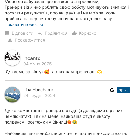
Місце де забуваєш про всі життєві проблеми)
Тренери відмінно роблять свою роботу мотивують вчитися і
досягати результатів, про які раніше і не мріяла, коли
прийшла на перше тренування навіть жодного разу
віджатись не могла 🙃 тепер моє тіло стало здор...
Показати повністю
Відповісти
Поділитися
Корисно
chat_bubble
reply
thumb_up_alt
Поскаржитися
warning
Incanto
04 січня 2025
Дякуємо за відгук🥰 гарних вам тренувань🫶…
Lina Honcharuk
5.0
24 грудня 2024
Дуже компетентні тренери в студії (з досвідами в різних
чемпіонатах), і як на мене, найкраща студія екзоту і
полденсу і розтяжки у Вінниці❤️‍🔥🥹
Найбільше, що подобається - це те, що ти приходиш взагалі