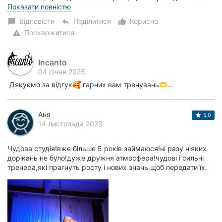
нуляча, а через кілька місяців вже бачиш перші...
Показати повністю
Відповісти
Поділитися
Корисно
chat_bubble
reply
thumb_up_alt
Поскаржитися
warning
Incanto
04 січня 2025
Дякуємо за відгук🥰 гарних вам тренувань🫶…
Аня
5.0
14 листопада 2023
Чудова студія!вже більше 5 років займаюся!ні разу ніяких
дорікань не було!дуже дружня атмосфера!чудові і сильні
тренера,які прагнуть росту і нових знань,щоб передати їх.