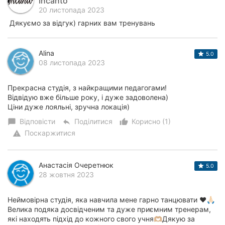
Incanto
20 листопада 2023
Дякуємо за відгук) гарних вам тренувань
Alina
5.0
08 листопада 2023
Прекрасна студія, з найкращими педагогами!
Відвідую вже більше року, і дуже задоволена)
Ціни дуже лояльні, зручна локація)
Відповісти
Поділитися
Корисно (1)
chat_bubble
reply
thumb_up_alt
Поскаржитися
warning
Анастасія Очеретнюк
5.0
28 жовтня 2023
Неймовірна студія, яка навчила мене гарно танцювати ❤️🙏🏻
Велика подяка досвідченим та дуже приємним тренерам,
які находять підхід до кожного свого учня🫶🏼Дякую за