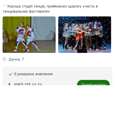
Хороша студія танців, приймаємо щороку участь в
танцювальних фестивалях
Дачна, 7
Є резервне живлення
done
(097) 225
XX XX
Телефонувати
Incanto, школа танців