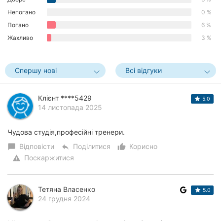
Непогано
0 %
Погано
6 %
Жахливо
3 %
Спершу нові
Всі відгуки
Клієнт ****5429
5.0
14 листопада 2025
Чудова студія,професійні тренери.
Відповісти
Поділитися
Корисно
chat_bubble
reply
thumb_up_alt
Поскаржитися
warning
Тетяна Власенко
5.0
24 грудня 2024