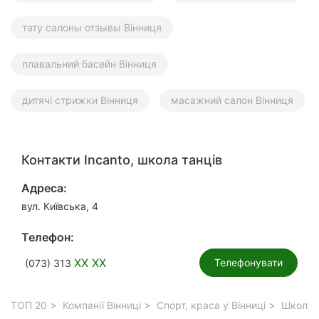
тату салоны отзывы Вінниця
плавальний басейн Вінниця
дитячі стрижки Вінниця
масажний салон Вінниця
Контакти Incanto, школа танців
Адреса:
вул. Київська, 4
Телефон:
XX XX
Телефонувати
(073) 313
ТОП 20
Компанії Вінниці
Спорт, краса у Вінниці
Школи т