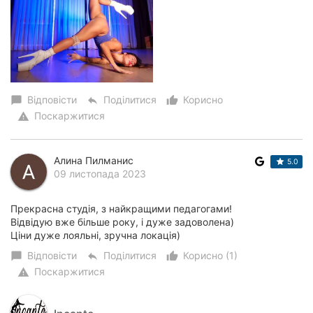
Відповісти
Поділитися
Корисно
chat_bubble
reply
thumb_up_alt
Поскаржитися
warning
Алина Пилманис
5.0
09 листопада 2023
Прекрасна студія, з найкращими педагогами!
Відвідую вже більше року, і дуже задоволена)
Ціни дуже лояльні, зручна локація)
Відповісти
Поділитися
Корисно (1)
chat_bubble
reply
thumb_up_alt
Поскаржитися
warning