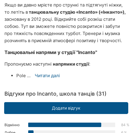
Якщо ви давно мрієте про стрункі та підтягнуті ніжки,
Херсон
то летіть в
танцювальну студію «Incanto»
(«Інканто»)
,
засновану в 2012 році. Відкрийте собі розкіш стати
Полтава
собою. Тут ви зможете повністю розкритися і забути
Чернігів
про тяжкість повсякденних турбот. Тренери і музика
розчинять в приємній атмосфері позитиву і творчості.
Черкаси
Танцювальні напрями у студії "Incanto"
Чернівці
Пропонуємо наступні
напрямки студії
:
Суми
Pole ...
Читати далі
Івано-
Франківськ
Відгуки про Incanto, школа танців (31)
Луцьк
Додати відгук
Ужгород
Відмінно
84 %
Карпати
Добре
6 %