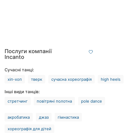
Рівне
Одеса
Кропивницький
Київ
Послуги компанії
Incanto
Харків
Сучасні танці:
Запоріжжя
хіп-хоп
тверк
сучасна хореографія
high heels
Дніпро
Інші види танців:
Львів
стретчинг
повітряні полотна
pole dance
Кривий
Ріг
акробатика
джаз
гімнастика
хореографія для дітей
Миколаїв