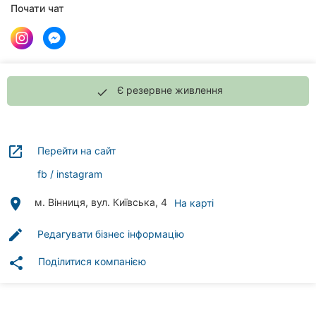
Автошколи
Почати чат
Ресторани
Всі
рубрики
Є резервне живлення
done
launch
Перейти на сайт
Всі
fb
instagram
міста:
place
м. Вінниця, вул. Київська, 4
На карті
Вінниця
edit
Редагувати бізнес інформацію
Житомир
share
Поділитися компанією
Тернопіль
Хмельницький