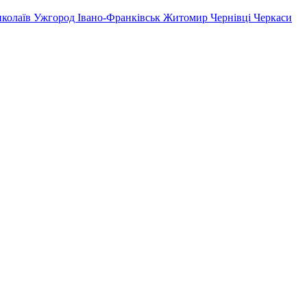
колаїв
Ужгород
Івано-Франківськ
Житомир
Чернівці
Черкаси