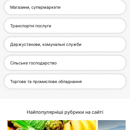
Магазини, супермаркети
Миколаїв
Херсон
Транспортні послуги
Полтава
Держустанови, комунальні служби
Чернігів
Черкаси
Сільське господарство
Чернівці
Торгове та промислове обладнання
Суми
Луцьк
Найпопулярніші рубрики на сайті
Ужгород
Карпати