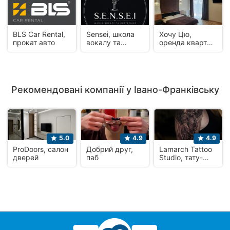
BLS Car Rental,
Sensei, школа
Хочу Цю,
прокат авто
вокалу та
оренда квартир
фортепіано
подобово
Рекомендовані компанії у Івано-Франківську
5.0
4.9
4.9
ProDoors, салон
Добрий друг,
Lamarch Tattoo
дверей
паб
Studio, тату-
салон