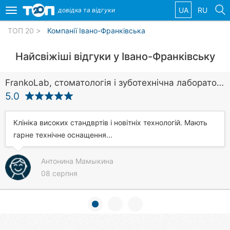
UA
RU
довідка та
відгуки
Toggle
navigation
ТОП 20
Компанії Івано-Франківська
Обрані
Найсвіжіші відгуки у Івано-Франківську
компанії
FrankoLab, стоматологія і зуботехнічна лабораторія
5.0
Популярні
Клініка високих стандвртів і новітніх технологій. Мають
рубрики:
гарне технічне оснащення...
Ветеринарні
клініки
Антонина Мамыкина
08 серпня
Стоматології
Приватні
клініки