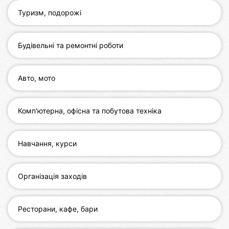
Туризм, подорожі
Хмельницький
Рівне
Будівельні та ремонтні роботи
Одеса
Авто, мото
Кропивницький
Київ
Комп'ютерна, офісна та побутова техніка
Харків
Навчання, курси
Запоріжжя
Дніпро
Організація заходів
Львів
Ресторани, кафе, бари
Кривий
Ріг