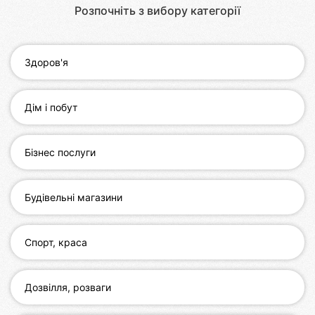
Автошколи
Розпочніть з вибору категорії
Ресторани
Здоров'я
Всі
рубрики
Дім і побут
Бізнес послуги
Всі
міста:
Будівельні магазини
Івано-
Франківськ
Спорт, краса
Вінниця
Житомир
Дозвілля, розваги
Тернопіль