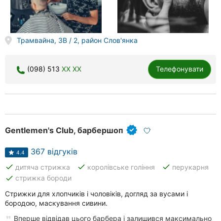
Трамвайна, 3В / 2, район Слов'янка
(098) 513
XX XX
Телефонувати
Gentlemen's Club, барбершоп
367 відгуків
4.4
done
done
done
дитяча стрижка
королівське гоління
перукарня
done
стрижка бороди
Стрижки для хлопчиків і чоловіків, догляд за вусами і
бородою, маскування сивини.
Вперше відвідав цього барбера і залишився максимально