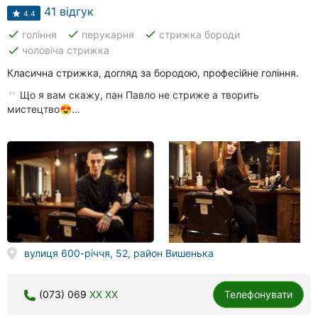
41 відгук
4.4
done
done
done
гоління
перукарня
стрижка бороди
done
чоловіча стрижка
Класична стрижка, догляд за бородою, професійне гоління.
Що я вам скажу, пан Павло не стриже а творить
мистецтво😍…
вулиця 600-річчя, 52, район Вишенька
(073) 069
XX XX
Телефонувати