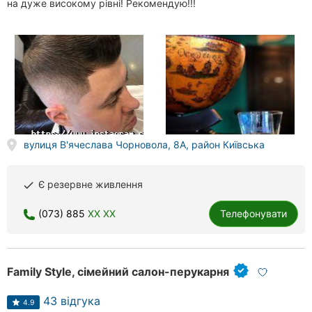
на дуже високому рівні! Рекомендую!!!
вулиця В'ячеслава Чорновола, 8А, район Київська
Є резервне живлення
done
(073) 885
XX XX
Телефонувати
Family Style, сімейний салон-перукарня
43 відгука
4.9