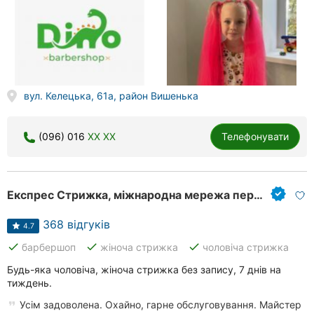
Херсон
Полтава
Чернігів
вул. Келецька, 61а, район Вишенька
Черкаси
Чернівці
(096) 016
XX XX
Телефонувати
Суми
Експрес Стрижка, міжнародна мережа перукарських салонів
Івано-
Франківськ
368 відгуків
4.7
Луцьк
done
done
done
барбершоп
жіноча стрижка
чоловіча стрижка
Ужгород
Будь-яка чоловіча, жіноча стрижка без запису, 7 днів на
тиждень.
Усім задоволена. Охайно, гарне обслуговування. Майстер