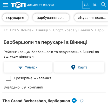
UA
RU
довідка та
відгуки
Toggle
navigation
перукарня
фарбування волосся
лікування волосся
Обрані
компанії
ТОП 20
Компанії Вінниці
Спорт, краса у Вінниці
Барберш
Барбершопи та перукарні в Вінниці
Рейтинг кращих барбершопів та перукарень в Вінниці по
Популярні
відгукам вінничан
рубрики:
Фільтри
Карта
Стоматології
Є резервне живлення
Ветеринарні
клініки
Знайдено
69
компаній
Приватні
клініки
The Grand Barbershop, барбершоп