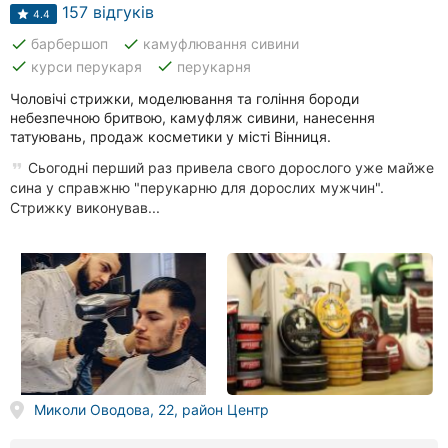
Автошколи
157 відгуків
4.4
done
done
барбершоп
камуфлювання сивини
Ресторани
done
done
курси перукаря
перукарня
Всі
Чоловічі стрижки, моделювання та гоління бороди
рубрики
небезпечною бритвою, камуфляж сивини, нанесення
татуювань, продаж косметики у місті Вінниця.
Сьогодні перший раз привела свого дорослого уже майже
сина у справжню "перукарню для дорослих мужчин".
Стрижку виконував...
Всі
міста:
Вінниця
Житомир
Тернопіль
Миколи Оводова, 22, район Центр
Хмельницький