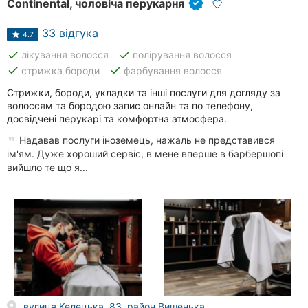
Continental, чоловіча перукарня
33 відгука
4.7
done
done
лікування волосся
полірування волосся
done
done
стрижка бороди
фарбування волосся
Стрижки, бороди, укладки та інші послуги для догляду за
волоссям та бородою запис онлайн та по телефону,
досвідчені перукарі та комфортна атмосфера.
Надавав послуги іноземець, нажаль не представився
ім'ям. Дуже хороший сервіс, в мене вперше в барбершопі
вийшло те що я...
вулиця Келецька, 83, район Вишенька