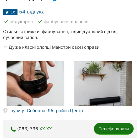
54 відгука
5.0
done
done
перукарня
фарбування волосся
Стильні стрижки, фарбування, індивідуальний підхід,
сучасний салон.
Дуже класні хлопці Майстри своєї справи
вулиця Соборна, 95, район Центр
(063) 736
XX XX
Телефонувати