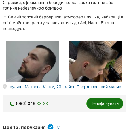
Стрижки, оформлення бороди, королівське гоління або
гоління небезпечною бритвою
Самий топовий барбершоп, атмосфера пушка, найкращі в
світі майстри, раджу записуватись до Асі, Насті, Віти, не
пошкодуєт...
вулиця Матроса Кішки, 23, район Свердловський масив
(096) 048
XX XX
Телефонувати
Цех 13, перукарня