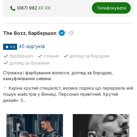
(067) 992
XX XX
Телефонувати
The Bozz, барбершоп
45 відгуків
4.8
done
done
done
барбершоп
гоління
догляд за бородою
done
догляд за бровами
Стрижка і фарбування волосся, догляд за бородою,
камуфлювання сивини.
Каріна крутий спеціаліст, велика подяка що перервала мій
пошук майстрів у Вінниці. Персонал привітний. Крутий
дизайн. З...