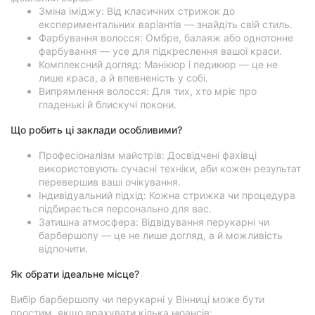
Зміна іміджу: Від класичних стрижок до
експериментальних варіантів — знайдіть свій стиль.
Фарбування волосся: Омбре, балаяж або однотонне
фарбування — усе для підкреслення вашої краси.
Комплексний догляд: Манікюр і педикюр — це не
лише краса, а й впевненість у собі.
Випрямлення волосся: Для тих, хто мріє про
гладенькі й блискучі локони.
Що робить ці заклади особливими?
Професіоналізм майстрів: Досвідчені фахівці
використовують сучасні техніки, аби кожен результат
перевершив ваші очікування.
Індивідуальний підхід: Кожна стрижка чи процедура
підбирається персонально для вас.
Затишна атмосфера: Відвідування перукарні чи
барбершопу — це не лише догляд, а й можливість
відпочити.
Як обрати ідеальне місце?
Вибір барбершопу чи перукарні у Вінниці може бути
простим, якщо врахувати кілька нюансів: