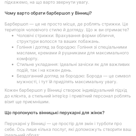
підкажемо, на що варто звернути увагу.
Чому варто обрати барбершоп у Вінниці?
Барбершоп — це не просто місце, де роблять стрижки. Це
територія чоловічого стилю й догляду. Що ж ви отримаєте?
Чоловічі стрижки: Врахування форми обличчя,
структури волосся та ваших побажань.
Гоління і догляд за бородою: Гоління зі спеціальними
маслами, кремами й рушниками для максимального
комфорту.
Стильне укладання: Ідеальні зачіски як для важливих
подій, так і на кожен день.
Бездоганний догляд за бородою: Борода — це символ
мужності, і тут їй приділять максимальну увагу.
Кожен барбершоп у Вінниці створює індивідуальний підхід
до клієнта, а стильний інтер’єр і привітний персонал роблять
візит ще приємнішим.
Що пропонують вінницькі перукарні для жінок?
Перукарні у Вінниці — це простір для змін і турботи про
себе. Ось лише кілька послуг, які допоможуть створити ваш
ідеальний образ: