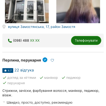
вулиця Замостянська, 17, район Замостя
(098) 488
XX XX
Телефонувати
Перлина, перукарня
22 відгука
4.7
done
done
done
догляд за нігтями
манікюр
педикюр
done
перукарня
Стрижки, зачіски, фарбування волосся, манікюр, педикюр,
візаж.
Швидко, просто, доступно, рекомендую