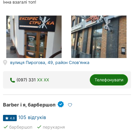
Інна взагалі топ!
вулиця Пирогова, 49, район Слов'янка
(097) 331
XX XX
Телефонувати
Barber і я, барбершоп
105 відгуків
4.8
done
done
барбершоп
перукарня