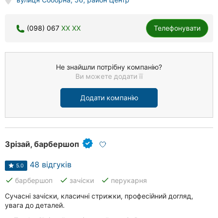
(098) 067
XX XX
Телефонувати
Не знайшли потрібну компанію?
Ви можете додати її
Додати компанію
Зрізай, барбершоп
48 відгуків
5.0
done
done
done
барбершоп
зачіски
перукарня
Сучасні зачіски, класичні стрижки, професійний догляд,
увага до деталей.