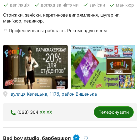
done
done
done
done
депіляція
догляд за нігтями
зачіски
манікюр
Стрижки, зачіски, кератинове випрямлення, шугарінг,
манікюр, педикюр.
Профессионалы работают. Рекомендую всем
вулиця Келецька, 117б, район Вишенька
(063) 304
XX XX
Телефонувати
Bad boy studio, барбершоп