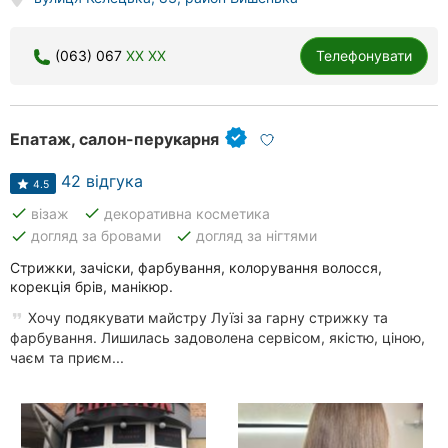
(063) 067
XX XX
Телефонувати
Епатаж, салон-перукарня
42 відгука
4.5
done
done
візаж
декоративна косметика
done
done
догляд за бровами
догляд за нігтями
Стрижки, зачіски, фарбування, колорування волосся,
корекція брів, манікюр.
Хочу подякувати майстру Луїзі за гарну стрижку та
фарбування. Лишилась задоволена сервісом, якістю, ціною,
чаєм та приєм...