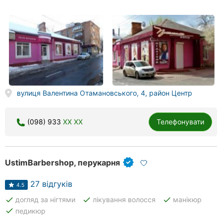
вулиця Валентина Отамановського, 4, район Центр
(098) 933
XX XX
Телефонувати
UstimBarbershop, перукарня
27 відгуків
4.5
done
done
done
догляд за нігтями
лікування волосся
манікюр
done
педикюр