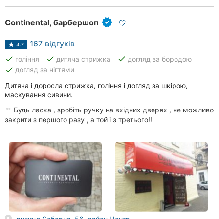
Continental, барбершоп
167 відгуків
4.7
done
done
done
гоління
дитяча стрижка
догляд за бородою
done
догляд за нігтями
Дитяча і доросла стрижка, гоління і догляд за шкірою,
маскування сивини.
Будь ласка , зробіть ручку на вхідних дверях , не можливо
закрити з першого разу , а той і з третього!!!
вулиця Соборна, 56, район Центр