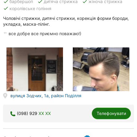
done
done
done
барбершоп
дитяча стрижка
жіноча стрижка
done
королівське гоління
Чоловічі стрижки, дитячі стрижки, корекція форми бороди,
укладка, маска-пілінг.
все добре все приємно поважаю!)
вулиця Зодчих, 1а, район Поділля
(098) 929
XX XX
Телефонувати