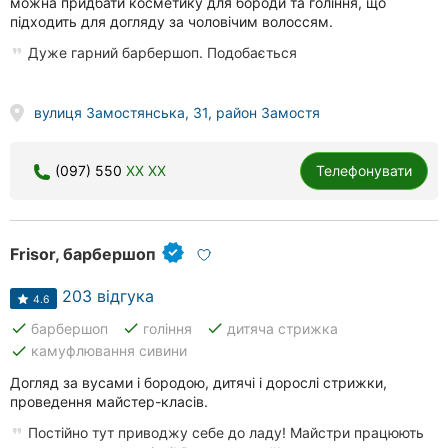
можна придбати косметику для бороди та гоління, що
підходить для догляду за чоловічим волоссям.
Дуже гарний барбершоп. Подобається
вулиця Замостянська, 31, район Замостя
(097) 550
XX XX
Телефонувати
Frisor, барбершоп
203 відгука
4.6
done
done
done
барбершоп
гоління
дитяча стрижка
done
камуфлювання сивини
Догляд за вусами і бородою, дитячі і дорослі стрижки,
проведення майстер-класів.
Постійно тут приводжу себе до ладу! Майстри працюють