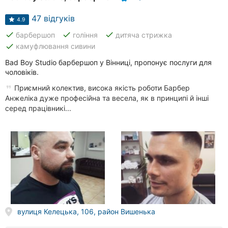
47 відгуків
4.9
done
done
done
барбершоп
гоління
дитяча стрижка
done
камуфлювання сивини
Bad Boy Studio барбершоп у Вінниці, пропонує послуги для
чоловіків.
Приємний колектив, висока якість роботи Барбер
Анжеліка дуже професійна та весела, як в принципі й інші
серед працівникі...
вулиця Келецька, 106, район Вишенька