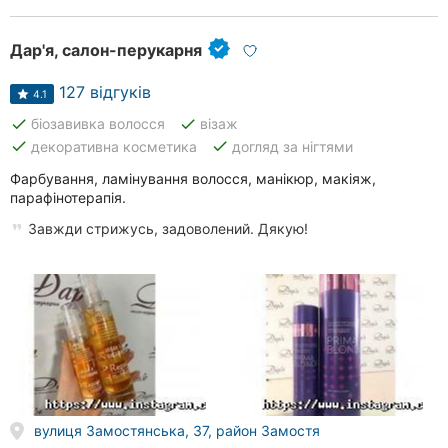
Дар'я, салон-перукарня
127 відгуків
4.1
done
done
біозавивка волосся
візаж
done
done
декоративна косметика
догляд за нігтями
Фарбування, ламінування волосся, манікюр, макіяж,
парафінотерапія.
Завжди стрижусь, задоволений. Дякую!
вулиця Замостянська, 37, район Замостя