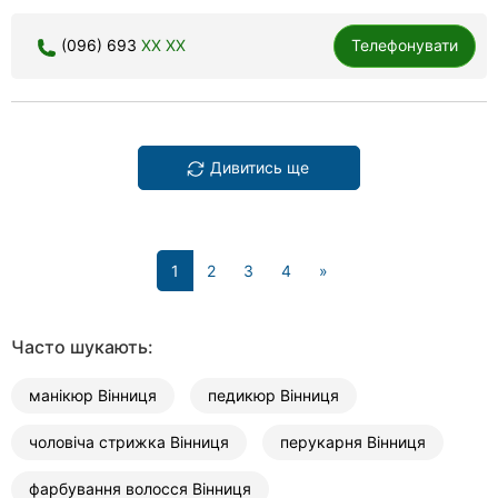
(096) 693
XX XX
Телефонувати
Дивитись ще
(current)
1
2
3
4
»
Часто шукають:
манікюр Вінниця
педикюр Вінниця
чоловіча стрижка Вінниця
перукарня Вінниця
фарбування волосся Вінниця