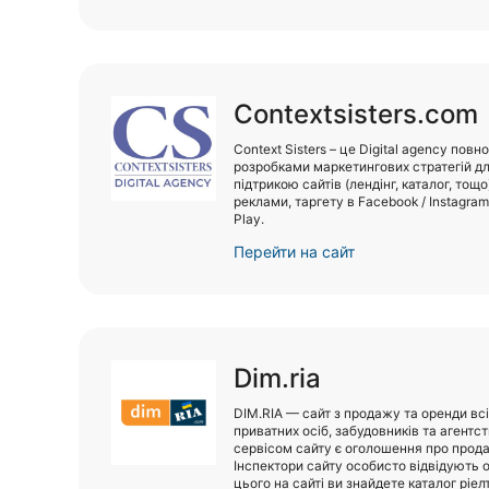
Харків
Запоріжжя
Дніпро
Сontextsisters.com
Львів
Context Sisters – це Digital agency пов
розробками маркетингових стратегій дл
підтрикою сайтів (лендінг, каталог, тощ
Кривий Ріг
реклами, таргету в Facebook / Instagra
Play.
Миколаїв
Перейти на сайт
Херсон
Полтава
Dim.ria
Чернігів
DIM.RIA — сайт з продажу та оренди всі
Черкаси
приватних осіб, забудовників та агент
сервісом сайту є оголошення про прода
Інспектори сайту особисто відвідують об
Чернівці
цього на сайті ви знайдете каталог ріел