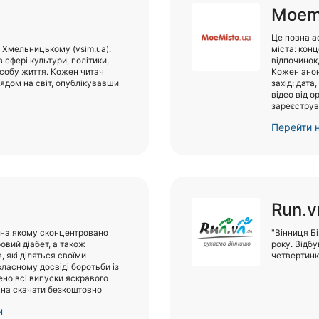
Moem
Це повна а
 Хмельницькому (vsim.ua).
міста: конц
сфері культури, політики,
відпочинок,
особу життя. Кожен читач
Кожен анон
ядом на світ, опублікувавши
захід: дата
відео від о
зареєструв
Перейти н
Run.v
 на якому сконцентровано
"Вінниця Бі
овий діабет, а також
року. Відб
 які діляться своїми
четвертинк
власному досвіді боротьби із
ено всі випуски яскравого
жна скачати безкоштовно
н