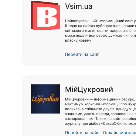
Vsim.ua
Всі міста:
Найпопулярніший інформаційний сайт у
Щодня на сайтах публікуються новини в 
світського життя, освіти, здорового сп
Вінниця
може поділитися своєю думкою чи погл
власну новину.
Житомир
Перейти на сайт
Тернопіль
Хмельницький
Рівне
МійЦукровий
Одеса
МійЦукровий — інформаційний ресурс,
максимум корисної інформації про цукр
величезна спільнота друзів-однодумців,
Кропивницький
знаннями, дають поради, засновані на 
захворюванням. Також на сайті розміщ
журналу про діабет «СахарОК», які мо
Київ
Перейти на сайт
Онлайн-магази