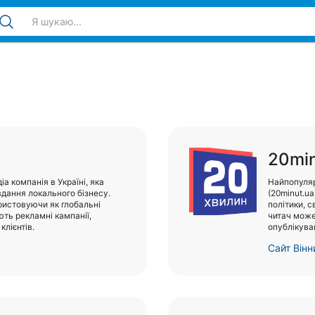
20min
а компанія в Україні, яка
Найпопуляр
дання локального бізнесу.
(20minut.ua
истовуючи як глобальні
політики, с
ють рекламні кампанії,
читач може
клієнтів.
опублікува
Сайт Вінн