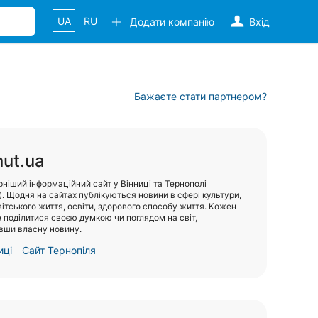
UA
RU
Додати компанію
Вхід
Бажаєте стати партнером?
ut.ua
ніший інформаційний сайт у Вінниці та Тернополі
). Щодня на сайтах публікуються новини в сфері культури,
вітського життя, освіти, здорового способу життя. Кожен
 поділитися своєю думкою чи поглядом на світ,
вши власну новину.
иці
Сайт Тернопіля