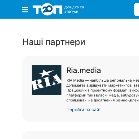
довідка та
відгуки
Обрані компанії
Наші партнери
Популярні рубрики:
Стоматології
Ria.media
Ветеринарні клініки
RIA Media — найбільша регіональна меді
допомагає вирішувати маркетингові зав
Приватні клініки
Працюючи в проектному форматі, викор
платформи так і власні медіа, вибудову
спрямовані на досягнення бізнес-цілей 
Автошколи
Перейти на сайт
Ресторани
Всі рубрики