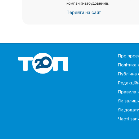
компаній-забудовників.
Суми
Перейти на сайт
Івано-Франківськ
Луцьк
Ужгород
Про прое
Карпати
Політика 
Публічна 
Редакцій
Правила 
Як залиши
Як додат
Часті зап