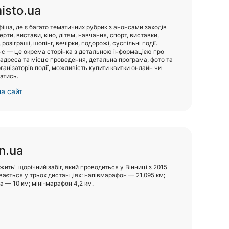
isto.ua
фіша, де є багато тематичних рубрик з анонсами заходів
ерти, вистави, кіно, дітям, навчання, спорт, виставки,
 розіграші, шопінг, вечірки, подорожі, суспільні події.
с — це окрема сторінка з детальною інформацією про
, адреса та місце проведення, детальна програма, фото та
рганізаторів події, можливість купити квитки онлайн чи
атись.
а сайт
n.ua
жить" щорічний забіг, який проводиться у Вінниці з 2015
увається у трьох дистанціях: напівмарафон — 21,095 км;
а — 10 км; міні-марафон 4,2 км.