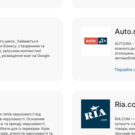
Auto.
ного циклу. Займається
AUTO.RIA -
я бізнесу, створенням та
кожного дн
о), запуском контекстної
оголошень в
m, розміщення книг на Google
автомобілів
Перейти н
Ria.c
х типів нерухомості від
ств нерухомості. Основним
RIA.COM — 
ж та оренду нерухомості.
купують з 
’єкти для їх перевірки. Крім
товари, кан
торів, агентств нерухомості та
Зручний по