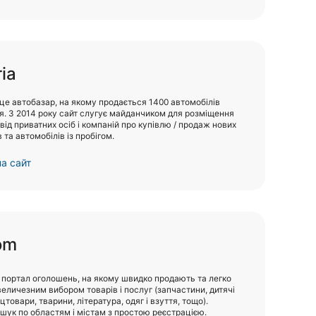
ria
 це автобазар, на якому продається 1400 автомобілів
я. З 2014 року сайт слугує майданчиком для розміщення
ід приватних осіб і компаній про купівлю / продаж нових
 та автомобілів із пробігом.
а сайт
om
портал оголошень, на якому швидко продають та легко
величезним вибором товарів і послуг (запчастини, дитячі
цтовари, тварини, література, одяг і взуття, тощо).
шук по областям і містам з простою реєстрацією.