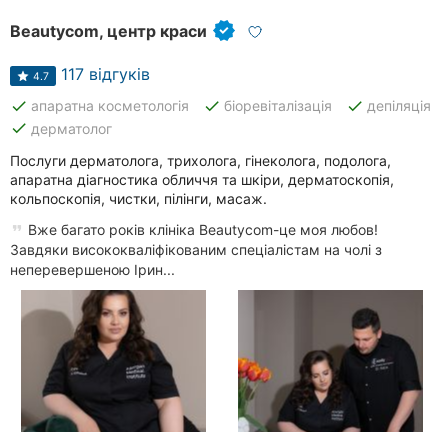
Beautycom, центр краси
117 відгуків
4.7
done
done
done
апаратна косметологія
біоревіталізація
депіляція
done
дерматолог
Послуги дерматолога, трихолога, гінеколога, подолога,
апаратна діагностика обличчя та шкіри, дерматоскопія,
кольпоскопія, чистки, пілінги, масаж.
Вже багато років клініка Beautycom-це моя любов!
Завдяки висококваліфікованим спеціалістам на чолі з
неперевершеною Ірин...