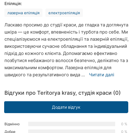
Епіляція:
Рівне
лазерна епіляція
електроепіляція
Одеса
Ласкаво просимо до студії краси, де гладка та доглянута
Кропивницький
шкіра — це комфорт, впевненість і турбота про себе. Ми
спеціалізуємося на електроепіляції та лазерній епіляції,
Київ
використовуючи сучасне обладнання та індивідуальний
підхід до кожного клієнта. Допомагаємо ефективно
Харків
позбутися небажаного волосся безпечно, делікатно та з
максимальним комфортом. Лазерна епіляція для
Запоріжжя
швидкого та результативного вида ...
Читати далі
Дніпро
Відгуки про Teritorya krasy, студія краси (0)
Львів
Додати відгук
Кривий
Ріг
Відмінно
0 %
Миколаїв
Добре
0 %