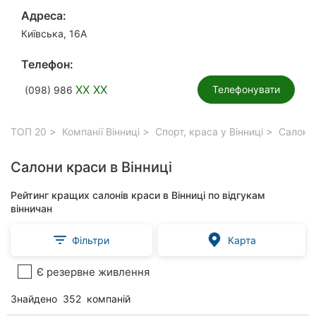
Адреса:
Київська, 16А
Телефон:
XX XX
Телефонувати
(098) 986
ТОП 20
Компанії Вінниці
Спорт, краса у Вінниці
Салони 
Салони краси в Вінниці
Рейтинг кращих салонів краси в Вінниці по відгукам
вінничан
Фільтри
Карта
Є резервне живлення
Знайдено
352
компаній