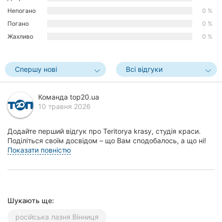
Херсон
Непогано
0 %
Погано
0 %
Полтава
Жахливо
0 %
Чернігів
Спершу нові
Всі відгуки
Черкаси
Чернівці
Команда top20.ua
10 травня 2026
Суми
Додайте перший відгук про Teritorya krasy, студія краси.
Івано-
Поділіться своїм досвідом – що Вам сподобалось, а що ні!
Франківськ
Це допоможе іншим жителям Вінниці зр...
Показати повністю
Луцьк
Ужгород
Шукають ще:
Карпати
російська лазня Вінниця