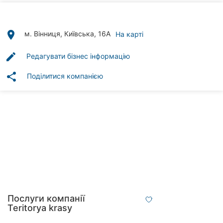
Автошколи
Ресторани
place
м. Вінниця, Київська, 16А
На карті
Всі
edit
Редагувати бізнес інформацію
рубрики
share
Поділитися компанією
Всі
міста:
Вінниця
Житомир
Тернопіль
Послуги компанії
Teritorya krasy
Хмельницький