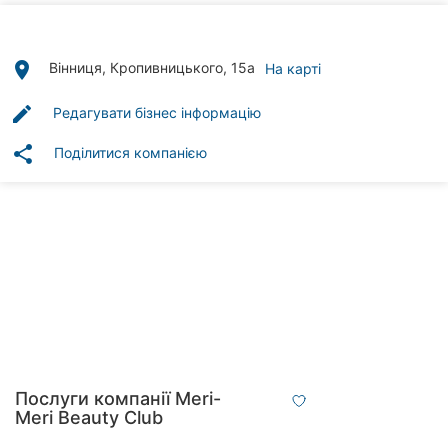
Автошколи
Ресторани
place
Вінниця, Кропивницького, 15а
На карті
Всі
edit
Редагувати бізнес інформацію
рубрики
share
Поділитися компанією
Всі
міста:
Вінниця
Житомир
Тернопіль
Послуги компанії Meri-
Meri Beauty Club
Хмельницький