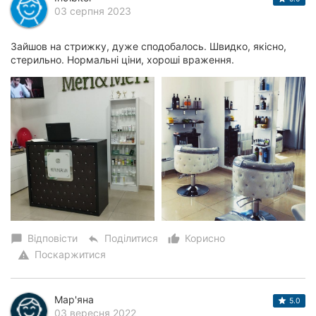
03 серпня 2023
Зайшов на стрижку, дуже сподобалось. Швидко, якісно,
стерильно. Нормальні ціни, хороші враження.
Відповісти
Поділитися
Корисно
chat_bubble
reply
thumb_up_alt
Поскаржитися
warning
Мар'яна
5.0
03 вересня 2022