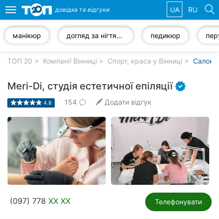
UA
RU
довідка та
відгуки
Toggle
navigation
манікюр
догляд за нігтями
педикюр
пер
Обрані
компанії
ТОП 20
Компанії Вінниці
Спорт, краса у Вінниці
Салони 
Meri-Di, студія естетичної епіляції
154
Додати відгук
4.8
Популярні
рубрики:
Стоматології
Ветеринарні
клініки
Приватні
(097) 778
XX XX
клініки
Телефонувати