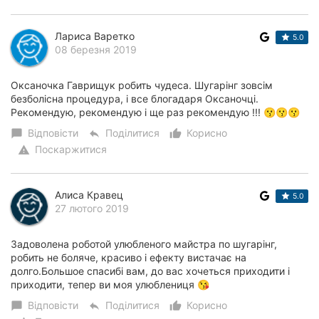
Лариса Варетко
5.0
08 березня 2019
Оксаночка Гаврищук робить чудеса. Шугарінг зовсім
безболісна процедура, і все блогадаря Оксаночці.
Рекомендую, рекомендую і ще раз рекомендую !!! 😗😗😗
Відповісти
Поділитися
Корисно
chat_bubble
reply
thumb_up_alt
Поскаржитися
warning
Алиса Кравец
5.0
27 лютого 2019
Задоволена роботой улюбленого майстра по шугарінг,
робить не боляче, красиво і ефекту вистачає на
долго.Большое спасибі вам, до вас хочеться приходити і
приходити, тепер ви моя улюблениця 😘
Відповісти
Поділитися
Корисно
chat_bubble
reply
thumb_up_alt