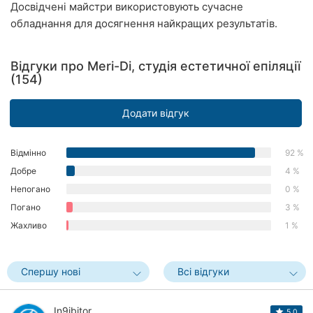
Досвідчені майстри використовують сучасне
Херсон
обладнання для досягнення найкращих результатів.
Полтава
Відгуки про Meri-Di, студія естетичної епіляції
Чернігів
(154)
Черкаси
Додати відгук
Чернівці
Відмінно
92 %
Суми
Добре
4 %
Непогано
0 %
Івано-
Погано
3 %
Франківськ
Жахливо
1 %
Луцьк
Ужгород
Спершу нові
Всі відгуки
Карпати
In9ibitor
5.0