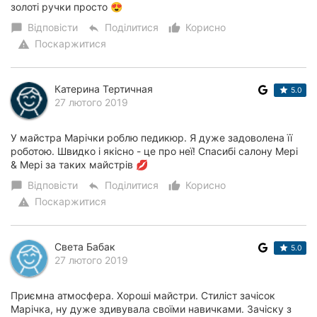
золоті ручки просто 😍
Відповісти
Поділитися
Корисно
chat_bubble
reply
thumb_up_alt
Поскаржитися
warning
Катерина Тертичная
5.0
27 лютого 2019
У майстра Марічки роблю педикюр. Я дуже задоволена її
роботою. Швидко і якісно - це про неї! Спасибі салону Мері
& Мері за таких майстрів 💋
Відповісти
Поділитися
Корисно
chat_bubble
reply
thumb_up_alt
Поскаржитися
warning
Света Бабак
5.0
27 лютого 2019
Приємна атмосфера. Хороші майстри. Стиліст зачісок
Марічка, ну дуже здивувала своїми навичками. Зачіску з