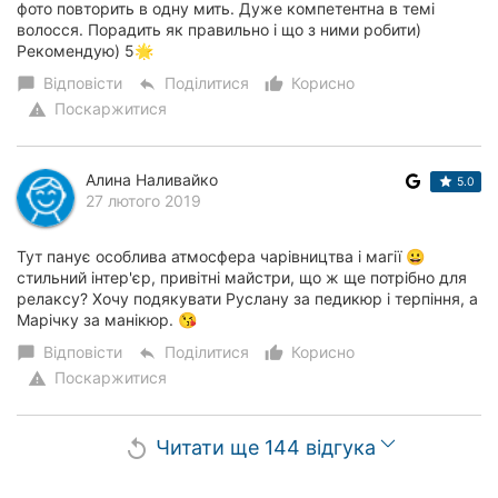
фото повторить в одну мить. Дуже компетентна в темі
волосся. Порадить як правильно і що з ними робити)
Рекомендую) 5🌟
Відповісти
Поділитися
Корисно
chat_bubble
reply
thumb_up_alt
Поскаржитися
warning
Алина Наливайко
5.0
27 лютого 2019
Тут панує особлива атмосфера чарівництва і магії 😀
стильний інтер'єр, привітні майстри, що ж ще потрібно для
релаксу? Хочу подякувати Руслану за педикюр і терпіння, а
Марічку за манікюр. 😘
Відповісти
Поділитися
Корисно
chat_bubble
reply
thumb_up_alt
Поскаржитися
warning
Читати ще 144 відгука
replay