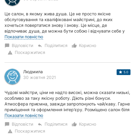
Це салон, в якому жива душа. Це не просто якісне
обслуговування та кваліфіковані майстрині, до яких
хочеться повертатися знову і знову. Це місце, де
відпочиває душа, де можна бути собою і відчувати себе у
своїй тарілці. Знайшла тут майстринь майже на...
Показати повністю
Відповісти
Поділитися
Корисно
chat_bubble
reply
thumb_up_alt
Поскаржитися
warning
Людмила
5.0
30 жовтня 2021
Чудові майстри, ціни не надто високі, можна сказати низькі,
особливо за таку якісну роботу. Діють різні бонуси.
Атмосфера приємна, завжди запропонують чай/каву. Гарне
приміщення та оформлення інтер'єру. Розміщено салон біля
центру міста, що є доволі...
Показати повністю
Відповісти
Поділитися
Корисно
chat_bubble
reply
thumb_up_alt
Поскаржитися
warning