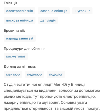
Епіляція:
Рівне
електроепіляція
лазерна епіляція
шугаринг
Одеса
воскова епіляція
депіляція
Кропивницький
Брови та вії:
Київ
нарощування вій
Харків
Процедури для обличчя:
косметолог
Запоріжжя
Догляд за нігтями:
Дніпро
манікюр
педикюр
подолог
Львів
Студія естетичної епіляції Meri-Di у Вінниці
спеціалізується на видаленні волосся за допомогою
Кривий
Ріг
різних методів. Тут пропонують електроепіляцію,
лазерну епіляцію та шугаринг. Основна увага
Миколаїв
приділяється стерильності та високій якості послуг.