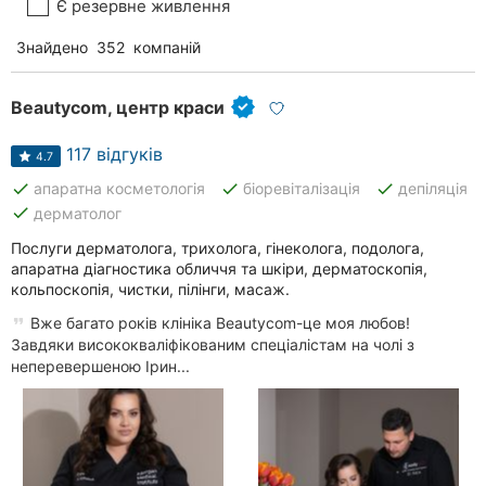
Є резервне живлення
Знайдено
352
компаній
Beautycom, центр краси
117 відгуків
4.7
done
done
done
апаратна косметологія
біоревіталізація
депіляція
done
дерматолог
Послуги дерматолога, трихолога, гінеколога, подолога,
апаратна діагностика обличчя та шкіри, дерматоскопія,
кольпоскопія, чистки, пілінги, масаж.
Вже багато років клініка Beautycom-це моя любов!
Завдяки висококваліфікованим спеціалістам на чолі з
неперевершеною Ірин...