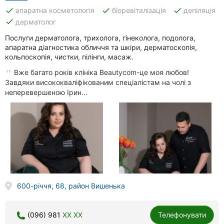
done
done
done
апаратна косметологія
біоревіталізація
депіляція
done
дерматолог
Послуги дерматолога, трихолога, гінеколога, подолога,
апаратна діагностика обличчя та шкіри, дерматоскопія,
кольпоскопія, чистки, пілінги, масаж.
Вже багато років клініка Beautycom-це моя любов!
Завдяки висококваліфікованим спеціалістам на чолі з
неперевершеною Ірин...
600-річчя, 68, район Вишенька
(096) 981
XX XX
Телефонувати