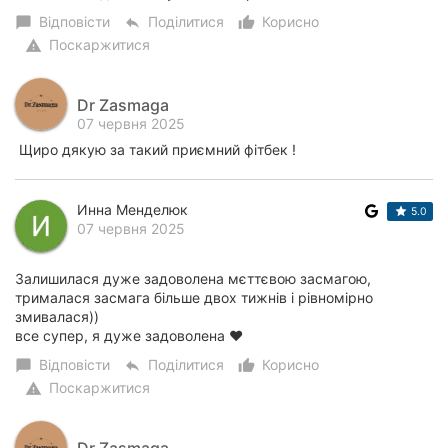
Відповісти
Поділитися
Корисно
chat_bubble
reply
thumb_up_alt
Поскаржитися
warning
Dr Zasmaga
07 червня 2025
Щиро дякую за такий приємний фітбек !
Инна Менделюк
5.0
07 червня 2025
Залишилася дуже задоволена мєттєвою засмагою,
трималася засмага більше двох тижнів і рівномірно
змивалася))
все супер, я дуже задоволена ❤️
Відповісти
Поділитися
Корисно
chat_bubble
reply
thumb_up_alt
Поскаржитися
warning
Dr Zasmaga