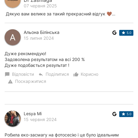
07 червня 2025
Дякую вам велике за такий прекрасний відгук 🤎…
Альона Білінська
5.0
15 липня 2024
Дуже рекомендую!
Задоволена результатом на всі 200 %
Дуже подобається результат !
Відповісти
Поділитися
Корисно
chat_bubble
reply
thumb_up_alt
Поскаржитися
warning
Lesya Mі
5.0
15 червня 2024
Робила еко-засмагу на фотосесію і це було ідеальним