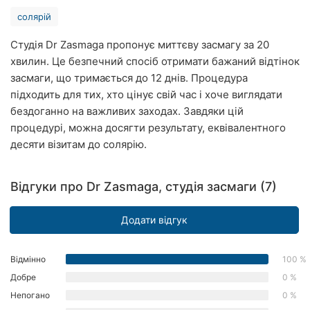
Рівне
солярій
Одеса
Студія Dr Zasmaga пропонує миттєву засмагу за 20
хвилин. Це безпечний спосіб отримати бажаний відтінок
Кропивницький
засмаги, що тримається до 12 днів. Процедура
підходить для тих, хто цінує свій час і хоче виглядати
Київ
бездоганно на важливих заходах. Завдяки цій
процедурі, можна досягти результату, еквівалентного
Харків
десяти візитам до солярію.
Запоріжжя
Відгуки про Dr Zasmaga, студія засмаги (7)
Дніпро
Додати відгук
Львів
Кривий
Відмінно
100 %
Ріг
Добре
0 %
Миколаїв
Непогано
0 %