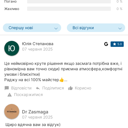
Погано
0 %
Херсон
Жахливо
0 %
Полтава
Спершу нові
Всі відгуки
Чернігів
Черкаси
Юлія Степанова
5.0
07 червня 2025
Чернівці
Це неймовірно круте рішення якщо засмага потрібна вже, і
Суми
рівномірна вам точно сюди) приємна атмосфера,комфортні
умови і блискітки)
Раджу на всі 100% майстер👍…
Івано-
Франківськ
Відповісти
Поділитися
Корисно
chat_bubble
reply
thumb_up_alt
Поскаржитися
warning
Луцьк
Ужгород
Dr Zasmaga
07 червня 2025
Карпати
Щиро вдячна вам за відгук)