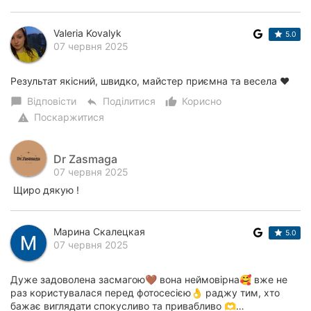
Valeria Kovalyk
5.0
07 червня 2025
Результат якісний, швидко, майстер приємна та весела ❤️
Відповісти
Поділитися
Корисно
chat_bubble
reply
thumb_up_alt
Поскаржитися
warning
Dr Zasmaga
07 червня 2025
Щиро дякую !
Марина Скалецкая
5.0
07 червня 2025
Дуже задоволена засмагою🤎 вона неймовірна🥰 вже не
раз користувалася перед фотосесією👌 раджу тим, хто
бажає виглядати спокусливо та привабливо 🫶…