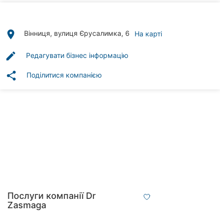
Автошколи
Ресторани
place
Вінниця, вулиця Єрусалимка, 6
На карті
Всі
edit
Редагувати бізнес інформацію
рубрики
share
Поділитися компанією
Всі
міста:
Вінниця
Житомир
Тернопіль
Послуги компанії Dr
Zasmaga
Хмельницький