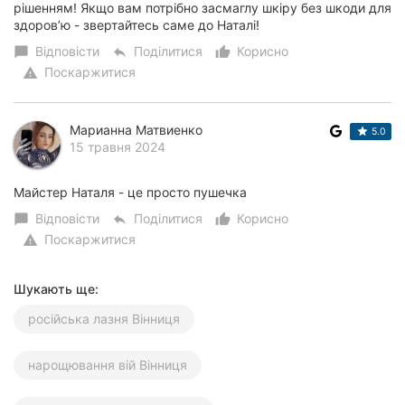
рішенням! Якщо вам потрібно засмаглу шкіру без шкоди для
здоровʼю - звертайтесь саме до Наталі!
Відповісти
Поділитися
Корисно
chat_bubble
reply
thumb_up_alt
Поскаржитися
warning
Марианна Матвиенко
5.0
15 травня 2024
Майстер Наталя - це просто пушечка
Відповісти
Поділитися
Корисно
chat_bubble
reply
thumb_up_alt
Поскаржитися
warning
Шукають ще:
російська лазня Вінниця
нарощювання вій Вінниця