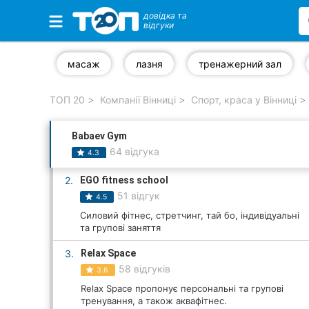
довідка та
відгуки
Обрані компанії
масаж
лазня
тренажерний зал
ТОП 20
Компанії Вінниці
Спорт, краса у Вінниці
Популярні рубрики:
Babaev Gym
Стоматології
64 відгука
4.3
Ветеринарні клініки
2.
EGO fitness school
51 відгук
4.5
Приватні клініки
Силовий фітнес, стретчинг, тай бо, індивідуальні
та групові заняття
Автошколи
3.
Relax Space
Ресторани
58 відгуків
3.6
Relax Space пропонує персональні та групові
Всі рубрики
тренування, а також аквафітнес.