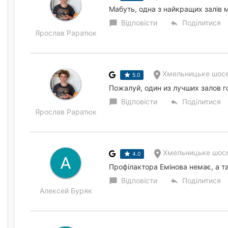
Мабуть, одна з найкращих залів м
Відповісти
Поділитися
chat_bubble
reply
Ярослав Раратюк
Хмельницьке шосе
5.0
Пожалуй, один из лучших залов 
Відповісти
Поділитися
chat_bubble
reply
Ярослав Раратюк
Хмельницьке шосе
4.0
Профілактора Емінова немає, а та
Відповісти
Поділитися
chat_bubble
reply
Алексей Буряк