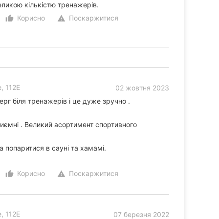
еликою кількістю тренажерів.
Корисно
Поскаржитися
thumb_up_alt
warning
, 112Е
02 жовтня 2023
ерг біля тренажерів і це дуже зручно .
риємні . Великий асортимент спортивного
попаритися в сауні та хамамі.
Корисно
Поскаржитися
thumb_up_alt
warning
, 112Е
07 березня 2022