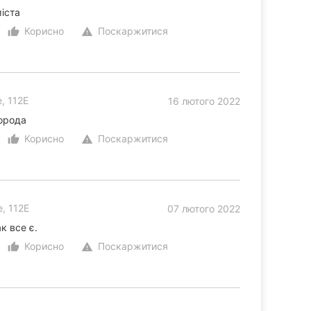
іста
Корисно
Поскаржитися
thumb_up_alt
warning
, 112Е
16 лютого 2022
города
Корисно
Поскаржитися
thumb_up_alt
warning
, 112Е
07 лютого 2022
к все є.
Корисно
Поскаржитися
thumb_up_alt
warning