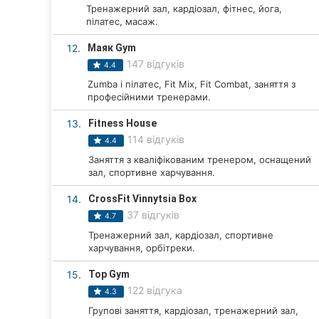
Тренажерний зал, кардіозал, фітнес, йога,
Суми
пілатес, масаж.
12.
Маяк Gym
Івано-Франківськ
147 відгуків
4.4
Луцьк
Zumba і пілатес, Fit Mix, Fit Combat, заняття з
професійними тренерами.
Ужгород
13.
Fitness House
114 відгуків
4.4
Карпати
Заняття з кваліфікованим тренером, оснащений
зал, спортивне харчування.
14.
CrossFit Vinnytsia Box
37 відгуків
4.7
Тренажерний зал, кардіозал, спортивне
харчування, орбітреки.
15.
Top Gym
122 відгука
4.3
Групові заняття, кардіозал, тренажерний зал,