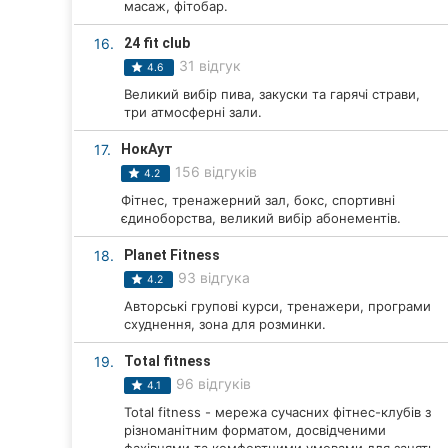
масаж, фітобар.
16.
24 fit club
31 відгук
4.6
Великий вибір пива, закуски та гарячі страви,
три атмосферні зали.
17.
НокАут
156 відгуків
4.2
Фітнес, тренажерний зал, бокс, спортивні
єдиноборства, великий вибір абонементів.
18.
Planet Fitness
93 відгука
4.2
Авторські групові курси, тренажери, програми
схуднення, зона для розминки.
19.
Total fitness
96 відгуків
4.1
Total fitness - мережа сучасних фітнес-клубів з
різноманітним форматом, досвідченими