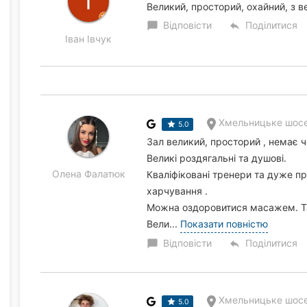
Великий, просторий, охайний, з в
Відповісти
Поділитися
chat_bubble
reply
Іван Івчук
Хмельницьке шосе
5.0
Зал великий, просторий , немає ч
Великі роздягальні та душові.
Олена Фалатюк
Кваліфіковані тренери та дуже п
харчування .
Можна оздоровитися масажем. Та 
Вели...
Показати повністю
Відповісти
Поділитися
chat_bubble
reply
Хмельницьке шосе
5.0