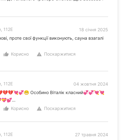
, 112Е
18 січня 2025
ві, проте свої функції виконують, сауна взагалі
Корисно
Поскаржитися
thumb_up_alt
warning
, 112Е
04 жовтня 2024
💔💔💔💘💞😁 Особино Віталік класний💞💞💘💘
💝💕…
Корисно
Поскаржитися
thumb_up_alt
warning
, 112Е
27 травня 2024