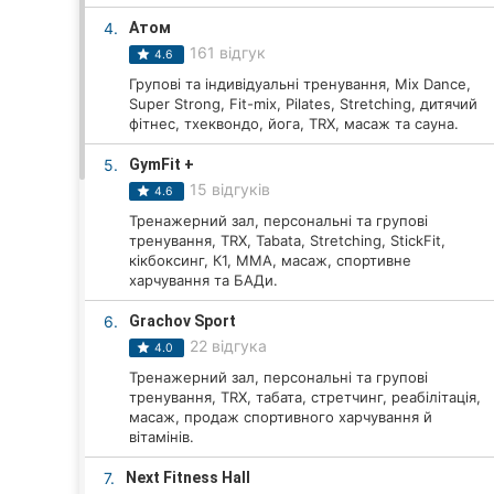
4.
Атом
161 відгук
4.6
Всі міста:
Групові та індивідуальні тренування, Mix Dance,
Super Strong, Fit-mix, Pilates, Stretching, дитячий
Вінниця
фітнес, тхеквондо, йога, TRX, масаж та сауна.
5.
GymFit +
Житомир
15 відгуків
4.6
Тернопіль
Тренажерний зал, персональні та групові
тренування, TRX, Tabata, Stretching, StickFit,
Хмельницький
кікбоксинг, К1, MMA, масаж, спортивне
харчування та БАДи.
Рівне
6.
Grachov Sport
22 відгука
4.0
Одеса
Тренажерний зал, персональні та групові
тренування, TRX, табата, стретчинг, реабілітація,
Кропивницький
масаж, продаж спортивного харчування й
вітамінів.
Київ
7.
Next Fitness Hall