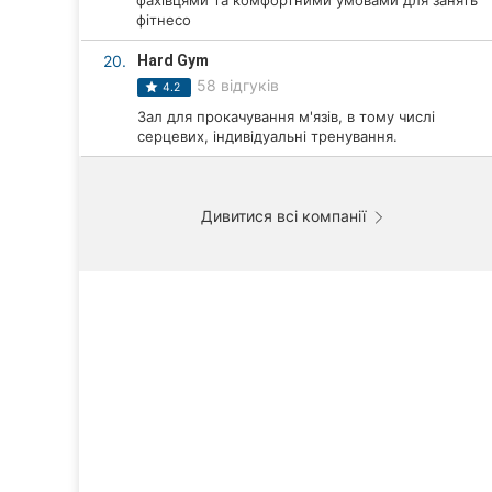
фахівцями та комфортними умовами для занять
фітнесо
20.
Hard Gym
58 відгуків
4.2
Зал для прокачування м'язів, в тому числі
серцевих, індивідуальні тренування.
Дивитися всі компанії