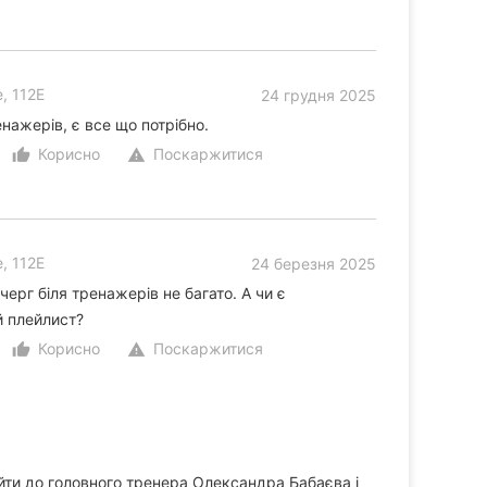
, 112Е
24 грудня 2025
енажерів, є все що потрібно.
Корисно
Поскаржитися
thumb_up_alt
warning
, 112Е
24 березня 2025
черг біля тренажерів не багато. А чи є
й плейлист?
Корисно
Поскаржитися
thumb_up_alt
warning
ійти до головного тренера Олександра Бабаєва і