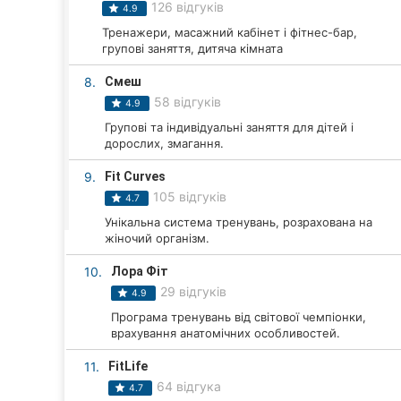
Харків
126 відгуків
4.9
Тренажери, масажний кабінет і фітнес-бар,
Запоріжжя
групові заняття, дитяча кімната
Дніпро
8.
Смеш
58 відгуків
4.9
Львів
Групові та індивідуальні заняття для дітей і
дорослих, змагання.
Кривий Ріг
9.
Fit Curves
Миколаїв
105 відгуків
4.7
Унікальна система тренувань, розрахована на
Херсон
жіночий організм.
10.
Лора Фіт
Полтава
29 відгуків
4.9
Чернігів
Програма тренувань від світової чемпіонки,
врахування анатомічних особливостей.
Черкаси
11.
FitLife
64 відгука
Чернівці
4.7