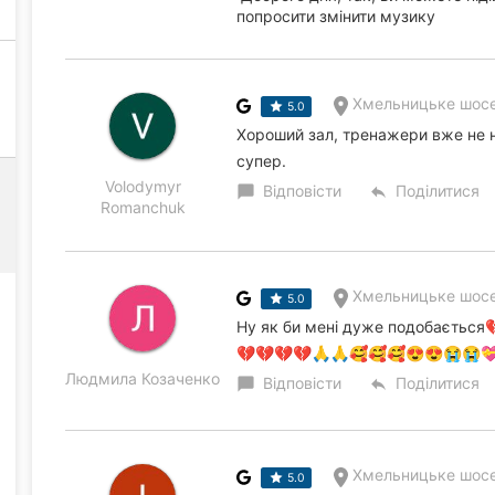
попросити змінити музику
Хмельницьке шосе
5.0
Хороший зал, тренажери вже не но
супер.
Volodymyr
Відповісти
Поділитися
chat_bubble
reply
Romanchuk
Хмельницьке шосе
5.0
Ну як би мені дуже подобається
💔💔💔💔🙏🙏🥰🥰🥰😍😍😭😭
Людмила Козаченко
Відповісти
Поділитися
chat_bubble
reply
Хмельницьке шосе
5.0