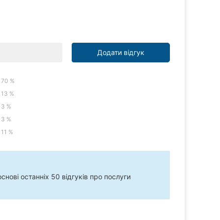
Додати відгук
70 %
13 %
3 %
3 %
11 %
нові останніх 50 відгуків про послуги