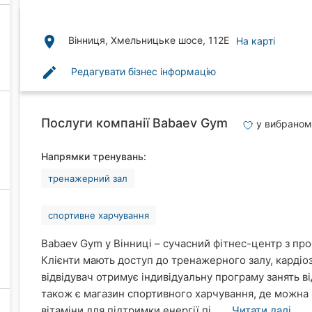
place
Вінниця, Хмельницьке шосе, 112Е
На карті
edit
Редагувати бізнес інформацію
Послуги компанії Babaev Gym
у вибраном
Напрямки тренувань:
тренажерний зал
спортивне харчування
Babaev Gym у Вінниці – сучасний фітнес-центр з п
Клієнти мають доступ до тренажерного залу, кардіо
відвідувач отримує індивідуальну програму занять ві
також є магазин спортивного харчування, де можна 
вітаміни для підтримки енергії пі ...
Читати далі