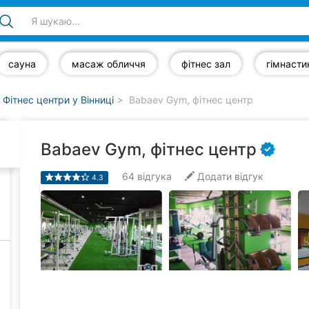
сауна
масаж обличчя
фітнес зал
гімнасти
Фітнес центри у Вінниці
Babaev Gym, фітнес центр
Babaev Gym, фітнес центр
64
відгука
Додати відгук
4.3