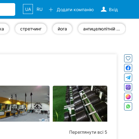
UA
RU
Додати компанію
Вхід
ка
стретчинг
йога
антицелюлітній масаж
Переглянути всі 5