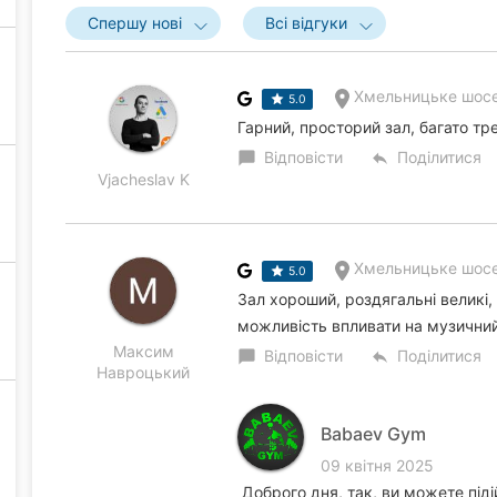
Спершу нові
Всі відгуки
Хмельницьке шосе
5.0
Гарний, просторий зал, багато тр
Відповісти
Поділитися
chat_bubble
reply
Vjacheslav K
Хмельницьке шосе
5.0
Зал хороший, роздягальні великі, 
можливість впливати на музични
Максим
Відповісти
Поділитися
chat_bubble
reply
Навроцький
Babaev Gym
09 квітня 2025
Доброго дня, так, ви можете під