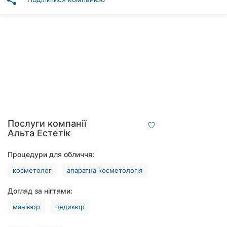
share
Автошколи
Ресторани
Всі
рубрики
Всі
Послуги компанії
міста:
Альта Естетік
Вінниця
Процедури для обличчя:
косметолог
апаратна косметологія
Житомир
Догляд за нігтями:
Тернопіль
манікюр
педикюр
Хмельницький