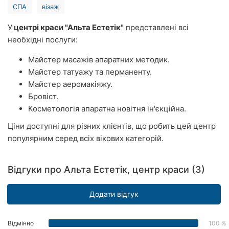
СПА
візаж
Рівне
У
центрі краси "Альта Естетік"
представлені всі
Одеса
необхідні послуги:
Кропивницький
Майстер масажів апаратних методик.
Майстер татуажу та перманенту.
Київ
Майстер аеромакіяжу.
Бровіст.
Харків
Косметологія апаратна новітня ін'єкційна.
Запоріжжя
Ціни доступні для різних клієнтів, що робить цей центр
популярним серед всіх вікових категорій.
Дніпро
Львів
Відгуки про Альта Естетік, центр краси (3)
Кривий
Додати відгук
Ріг
Миколаїв
Відмінно
100 %