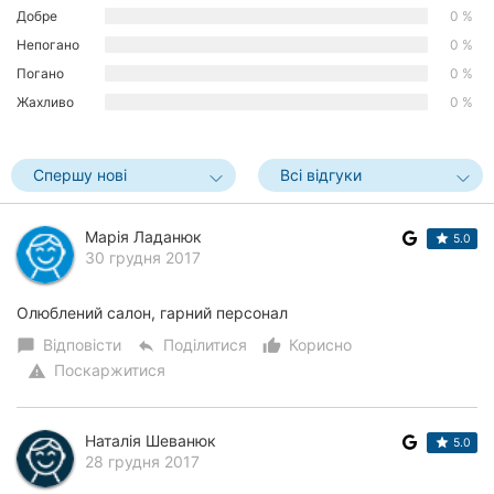
Добре
0 %
Херсон
Непогано
0 %
Полтава
Погано
0 %
Жахливо
0 %
Чернігів
Черкаси
Спершу нові
Всі відгуки
Чернівці
Марія Ладанюк
5.0
30 грудня 2017
Суми
Івано-
Олюблений салон, гарний персонал
Франківськ
Відповісти
Поділитися
Корисно
chat_bubble
reply
thumb_up_alt
Поскаржитися
warning
Луцьк
Ужгород
Наталія Шеванюк
5.0
28 грудня 2017
Карпати