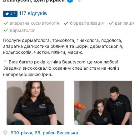
117 відгуків
4.7
done
done
done
апаратна косметологія
біоревіталізація
депіляція
done
дерматолог
Послуги дерматолога, трихолога, гінеколога, подолога,
апаратна діагностика обличчя та шкіри, дерматоскопія,
кольпоскопія, чистки, пілінги, масаж.
Вже багато років клініка Beautycom-це моя любов!
Завдяки висококваліфікованим спеціалістам на чолі з
неперевершеною Ірин...
600-річчя, 68, район Вишенька