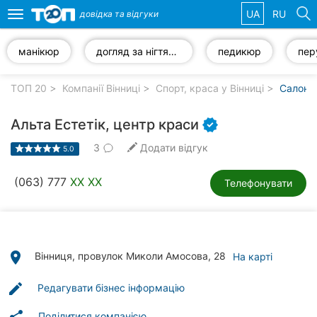
UA
RU
довідка та
відгуки
Toggle
navigation
манікюр
догляд за нігтями
педикюр
пер
Обрані
компанії
ТОП 20
Компанії Вінниці
Спорт, краса у Вінниці
Салони 
Альта Естетік, центр краси
3
Додати відгук
5.0
Популярні
рубрики:
(063) 777
XX XX
Телефонувати
Стоматології
Ветеринарні
клініки
place
Вінниця, провулок Миколи Амосова, 28
На карті
Приватні
edit
Редагувати бізнес інформацію
клініки
Поділитися компанією