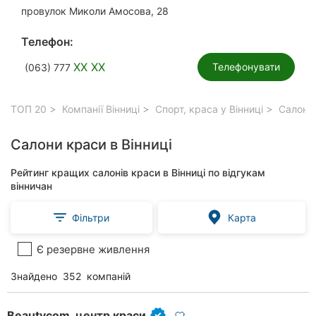
провулок Миколи Амосова, 28
Телефон:
XX XX
Телефонувати
(063) 777
ТОП 20
Компанії Вінниці
Спорт, краса у Вінниці
Салони 
Салони краси в Вінниці
Рейтинг кращих салонів краси в Вінниці по відгукам
вінничан
Фільтри
Карта
Є резервне живлення
Знайдено
352
компаній
Beautycom, центр краси