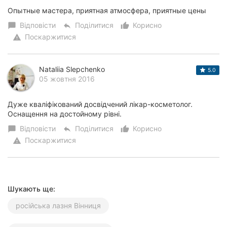
Опытные мастера, приятная атмосфера, приятные цены
Відповісти
Поділитися
Корисно
chat_bubble
reply
thumb_up_alt
Поскаржитися
warning
Nataliia Slepchenko
5.0
05 жовтня 2016
Дуже кваліфікований досвідчений лікар-косметолог.
Оснащення на достойному рівні.
Відповісти
Поділитися
Корисно
chat_bubble
reply
thumb_up_alt
Поскаржитися
warning
Шукають ще:
російська лазня Вінниця