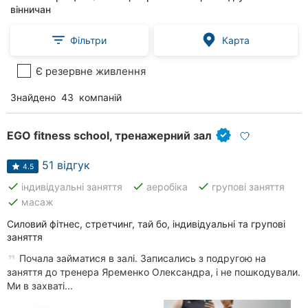
вінничан
Фільтри
Карта
Є резервне живлення
Знайдено
43
компаній
EGO fitness school, тренажерний зал
51 відгук
4.5
done
done
done
індивідуальні заняття
аеробіка
групові заняття
done
масаж
Силовий фітнес, стретчинг, тай бо, індивідуальні та групові
заняття
Почала займатися в залі. Записались з подругою на
заняття до тренера Яременко Олександра, і не пошкодували.
Ми в захваті...