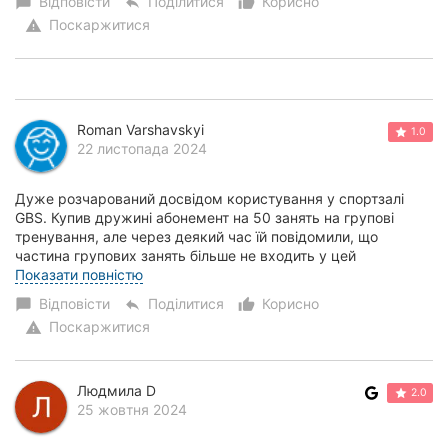
Відповісти
Поділитися
Корисно
chat_bubble
reply
thumb_up_alt
Поскаржитися
warning
Roman Varshavskyi
1.0
22 листопада 2024
Дуже розчарований досвідом користування у спортзалі
GBS. Купив дружині абонемент на 50 занять на групові
тренування, але через деякий час їй повідомили, що
частина групових занять більше не входить у цей
абонемент. Це абсолютно неприйнятно, оскільки...
Показати повністю
Відповісти
Поділитися
Корисно
chat_bubble
reply
thumb_up_alt
Поскаржитися
warning
Людмила D
2.0
25 жовтня 2024