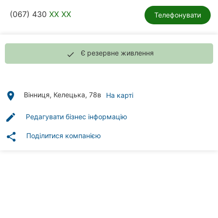
Автошколи
(067) 430
XX XX
Телефонувати
Ресторани
Всі
Є резервне живлення
done
рубрики
place
Вінниця, Келецька, 78в
На карті
edit
Редагувати бізнес інформацію
Всі
міста:
share
Поділитися компанією
Вінниця
Житомир
Тернопіль
Хмельницький