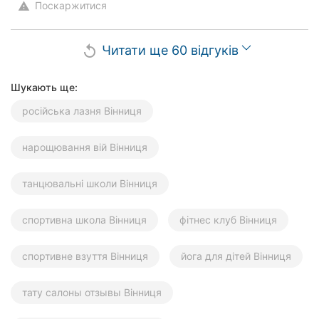
Поскаржитися
warning
Читати ще 60 відгуків
replay
Шукають ще:
російська лазня Вінниця
нарощювання вій Вінниця
танцювальні школи Вінниця
спортивна школа Вінниця
фітнес клуб Вінниця
спортивне взуття Вінниця
йога для дітей Вінниця
тату салоны отзывы Вінниця