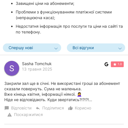
Завищені ціни на абонементи;
Проблеми з функціонуванням платіжної системи
(непрацююча каса);
Недостатня інформація про послуги та ціни на сайті та
по телефону.
Спершу нові
Всі відгуки
Sasha Tomchuk
1.0
13 травня 2025
Закрили зал ще в січні. Не використані гроші за абонемент
сказали повернуть. Сума не маленька.
Вже кінець квітня, інформації ніякої. 🤦‍♀️
Ніде не відповідають. Куди звертатись?!?!?!…
Відповісти
Поділитися
Корисно
chat_bubble
reply
thumb_up_alt
Поскаржитися
warning