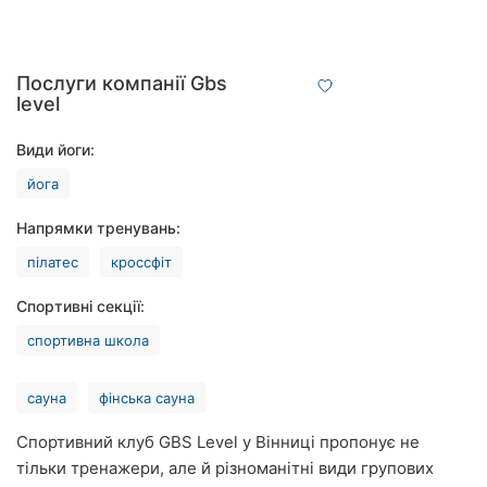
Рівне
Одеса
Послуги компанії Gbs
level
Кропивницький
Види йоги:
Київ
йога
Харків
Напрямки тренувань:
Запоріжжя
пілатес
кроссфіт
Дніпро
Спортивні секції:
спортивна школа
Львів
Кривий
сауна
фінська сауна
Ріг
Спортивний клуб GBS Level у Вінниці пропонує не
Миколаїв
тільки тренажери, але й різноманітні види групових