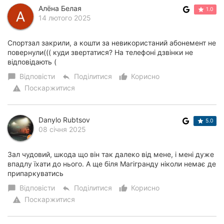
Алёна Белая
1.0
14 лютого 2025
Спортзал закрили, а кошти за невикористаний абонемент не
повернули((( куди звертатися? На телефоні дзвінки не
відповідають (
Відповісти
Поділитися
Корисно
chat_bubble
reply
thumb_up_alt
Поскаржитися
warning
Danylo Rubtsov
5.0
08 січня 2025
Зал чудовий, шкода що він так далеко від мене, і мені дуже
впадлу їхати до нього. А ще біля Магігранду ніколи немає де
припаркуватись
Відповісти
Поділитися
Корисно
chat_bubble
reply
thumb_up_alt
Поскаржитися
warning