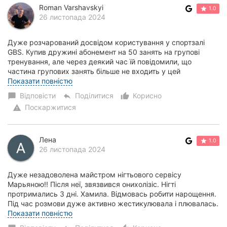
Roman Varshavskyi
1.0
26 листопада 2024
Дуже розчарований досвідом користування у спортзалі
GBS. Купив дружині абонемент на 50 занять на групові
тренування, але через деякий час їй повідомили, що
частина групових занять більше не входить у цей
абонемент. Це абсолютно неприйнятно, оскільки...
Показати повністю
Відповісти
Поділитися
Корисно
chat_bubble
reply
thumb_up_alt
Поскаржитися
warning
Лена
1.0
26 листопада 2024
Дуже незадоволена майстром нігтьового сервісу
Марьяною!! Після неї, звязвився онихолізіс. Нігті
протримались 3 дні. Хамила. Відмовась робити нарощення.
Під час розмови дуже активно жестикулювала і плювалась.
Занадто відкрито робила і ставила увагу на...
Показати повністю