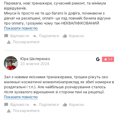
Перевага, нові тренажери, сучасний ремонт, та мінімум
відвідувачів.
Мінуси їх просто не те що багато їх дофіга, починаючи з
дівчат на ресепшені, оплаті- це пзд повний( бачила відгуки
про оплату, і розумію чому так-НЕКВАЛІФІКОВАНИЙ
персонал!), перший...
Показати повністю
Відповісти
Поділитися
Корисно
chat_bubble
reply
thumb_up_alt
Поскаржитися
warning
Юра Шкляренко
2.0
23 жовтня 2024
Зал з новими якісними тренажерами, трошки ріжуть око
маленькі косметичні моменти(наприклад як збиті номерки в
роздягальні і т.п.). Але найбільше розчарування сталось
після зухвалого відношення зі сторони пані на рецепції.
Починаючи зухвалим спілкуван...
Показати повністю
Відповісти
Поділитися
Корисно
chat_bubble
reply
thumb_up_alt
Поскаржитися
warning