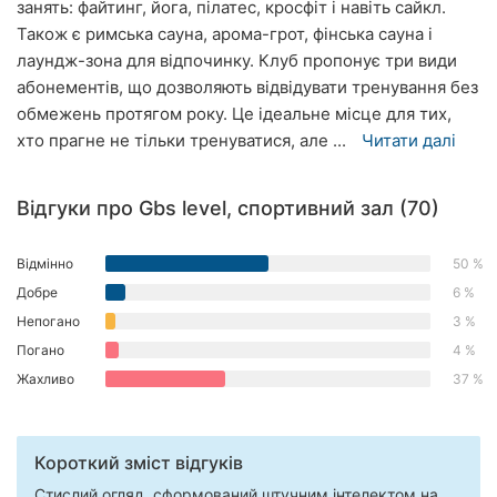
занять: файтинг, йога, пілатес, кросфіт і навіть сайкл.
Херсон
Також є римська сауна, арома-грот, фінська сауна і
лаундж-зона для відпочинку. Клуб пропонує три види
Полтава
абонементів, що дозволяють відвідувати тренування без
обмежень протягом року. Це ідеальне місце для тих,
Чернігів
хто прагне не тільки тренуватися, але ...
Читати далі
Черкаси
Відгуки про Gbs level, спортивний зал (70)
Чернівці
Суми
Відмінно
50 %
Добре
6 %
Івано-
Непогано
3 %
Франківськ
Погано
4 %
Луцьк
Жахливо
37 %
Ужгород
Короткий зміст відгуків
Карпати
Стислий огляд, сформований штучним інтелектом на