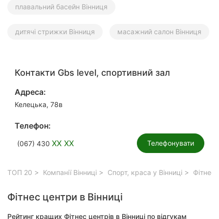
плавальний басейн Вінниця
дитячі стрижки Вінниця
масажний салон Вінниця
Контакти Gbs level, спортивний зал
Адреса:
Келецька, 78в
Телефон:
XX XX
Телефонувати
(067) 430
ТОП 20
Компанії Вінниці
Спорт, краса у Вінниці
Фітнес 
Фітнес центри в Вінниці
Рейтинг кращих Фітнес центрів в Вінниці по відгукам