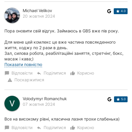
Michael Velikov
4.0
20 жовтня 2024
Пора оновити свій відгук. Займаюсь в GBS вже пів року.
Для мене цей комлекс це вже частина повсякденного
життя, ходжу по 2 рази в день.
Зал, силова робота, реабілітаційні заняття, стретчінг, бокс,
масаж і кава;)
Персонаж гарний, спеціалісти - топові...
Показати повністю
Відповісти
Поділитися
Корисно
chat_bubble
reply
thumb_up_alt
Поскаржитися
warning
Volodymyr Romanchuk
5.0
07 жовтня 2024
Все на високому рівні, класична лазня трохи слабенька)
Відповісти
Поділитися
Корисно
chat_bubble
reply
thumb_up_alt