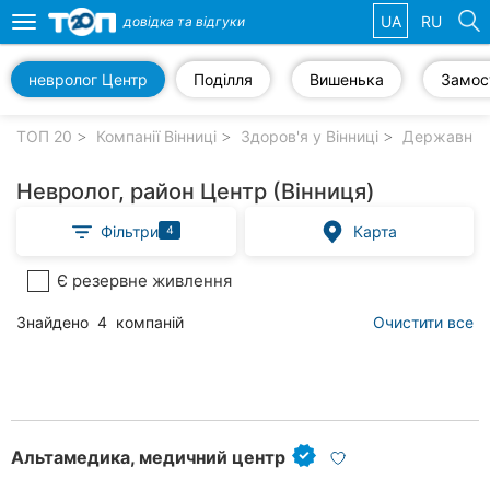
UA
RU
довідка та
відгуки
Toggle
navigation
невролог Центр
Поділля
Вишенька
Замос
Обрані
компанії
ТОП 20
Компанії Вінниці
Здоров'я у Вінниці
Державні лі
Невролог, район Центр (Вінниця)
Фільтри
Карта
4
Популярні
рубрики:
Є резервне живлення
Стоматології
Знайдено
4
компаній
Очистити все
Ветеринарні
клініки
Приватні
клініки
Альтамедика, медичний центр