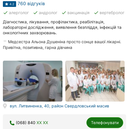
Автошколи
760 відгуків
4.2
done
done
done
done
алерголог
андролог
вакцинація
вертебролог
Ресторани
Діагностика, лікування, профілактика, реабілітація,
Всі
лабораторні дослідження, виявлення безпліддя, інфекцій та
рубрики
онкологічних захворювань.
Медсестра Альона Душеніна просто сонце вашої лікарні.
Привітна, позитивна, гарна дівчина
Всі
міста:
Вінниця
Житомир
вул. Литвиненка, 40, район Свердловський масив
Тернопіль
Хмельницький
(068) 840
XX XX
Телефонувати