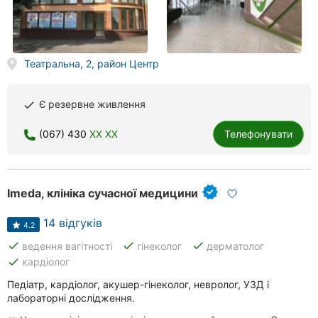
Театральна, 2, район Центр
Є резервне живлення
done
(067) 430
XX XX
Телефонувати
Imeda, клініка сучасної медицини
14 відгуків
4.2
done
done
done
ведення вагітності
гінеколог
дерматолог
done
кардіолог
Педіатр, кардіолог, акушер-гінеколог, невролог, УЗД і
лабораторні дослідження.