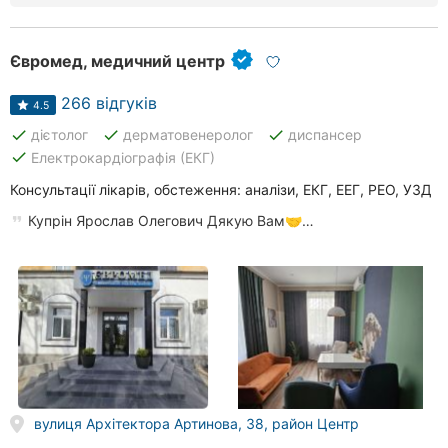
Рівне
Євромед, медичний центр
Одеса
266 відгуків
Кропивницький
4.5
done
done
done
дієтолог
дерматовенеролог
диспансер
Київ
done
Електрокардіографія (ЕКГ)
Консультації лікарів, обстеження: аналізи, ЕКГ, ЕЕГ, РЕО, УЗД
Харків
Купрін Ярослав Олегович Дякую Вам🤝…
Запоріжжя
Дніпро
Львів
Кривий
Ріг
вулиця Архітектора Артинова, 38, район Центр
Миколаїв