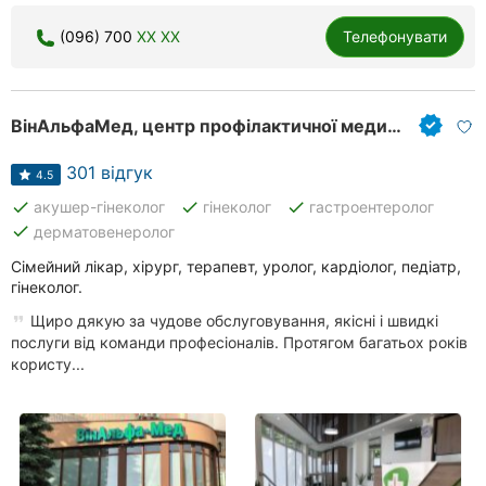
Херсон
(096) 700
XX XX
Телефонувати
Полтава
Чернігів
ВінАльфаМед, центр профілактичної медицини
Черкаси
301 відгук
4.5
done
done
done
акушер-гінеколог
гінеколог
гастроентеролог
Чернівці
done
дерматовенеролог
Суми
Сімейний лікар, хірург, терапевт, уролог, кардіолог, педіатр,
гінеколог.
Івано-
Щиро дякую за чудове обслуговування, якісні і швидкі
Франківськ
послуги від команди професіоналів. Протягом багатьох років
користу...
Луцьк
Ужгород
Карпати