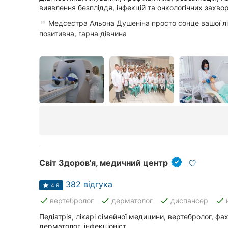
виявлення безпліддя, інфекцій та онкологічних захво
Медсестра Альона Душеніна просто сонце вашої лік
позитивна, гарна дівчина
Світ Здоров'я, медичний центр
382 відгука
4.9
done
done
done
done
вертебролог
дерматолог
диспансер
Педіатрія, лікарі сімейної медицини, вертебролог, фах
дерматолог, інфекціоніст.