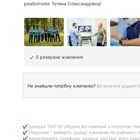
реабілітолог Тетяна Олександрівна!
Є резервне живлення
done
Не знайшли потрібну компанію?
Ви можете додати її
✔ довідка ТОП 20 зібрала всі компанії з послугою Нев
✔ Невролог - виберіть кращу компанію по рейтингу, 
✔ переглядайте телефони, адреси, відгуки, фото компа