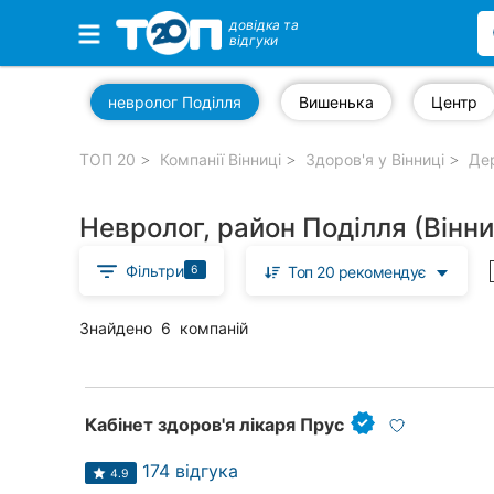
довідка та
відгуки
Обрані компанії
невролог Поділля
Вишенька
Центр
ТОП 20
Компанії Вінниці
Здоров'я у Вінниці
Дер
Популярні рубрики:
Невролог, район Поділля (Вінн
Стоматології
Фільтри
6
Топ 20 рекомендує
Ветеринарні клініки
Приватні клініки
Знайдено
6
компаній
Автошколи
Ресторани
Кабінет здоров'я лікаря Прус
Всі рубрики
174 відгука
4.9