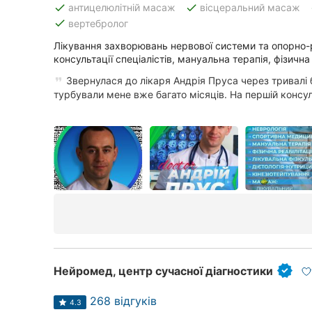
done
done
антицелюлітній масаж
вісцеральний масаж
done
вертебролог
Лікування захворювань нервової системи та опорно-
Всі міста:
консультації спеціалістів, мануальна терапія, фізична
Вінниця
Звернулася до лікаря Андрія Пруса через тривалі бо
турбували мене вже багато місяців. На першій консул
Житомир
Тернопіль
Хмельницький
Рівне
Одеса
Кропивницький
Нейромед, центр сучасної діагностики
Київ
268 відгуків
4.3