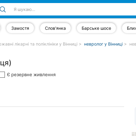
Замостя
Слов'янка
Барське шосе
Бли
жавні лікарні та поліклініки у Вінниці
невролог у Вінниці
нев
иця)
Є резервне живлення