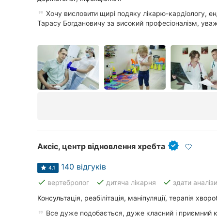
Хочу висловити щирі подяку лікарю-кардіологу, е
Тарасу Богдановичу за високий професіоналізм, уваж
Аксіс, центр відновлення хребта
140 відгуків
4.1
done
done
done
вертебролог
дитяча лікарня
здати аналіз
Консультація, реабілітація, маніпуляції, терапія хворо
Все дуже подобається, дуже класний і приємний к