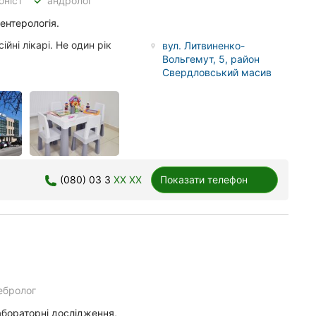
done
оніст
андролог
оентерологія.
йні лікарі. Не один рік
вул. Литвиненко-
Вольгемут, 5, район
Свердловський масив
(080) 03 3
XX XX
Показати телефон
ебролог
лабораторні дослідження,