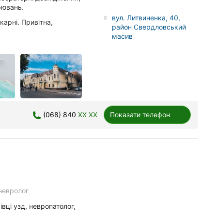
рювань.
вул. Литвиненка, 40,
арні. Привітна,
район Свердловський
масив
(068) 840
XX XX
Показати телефон
невролог
івці узд, невропатолог,