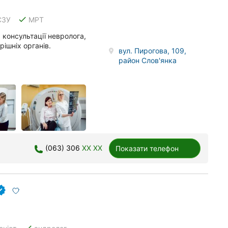
done
СЗУ
МРТ
 консультації невролога,
рішніх органів.
вул. Пирогова, 109,
район Слов'янка
(063) 306
XX XX
Показати телефон