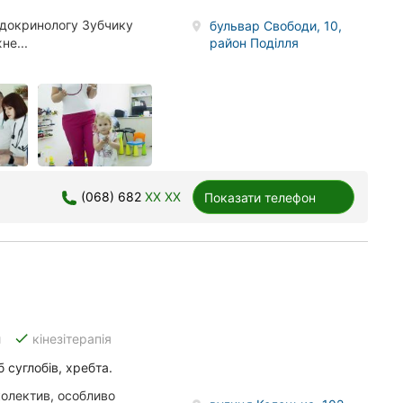
ндокринологу Зубчику
бульвар Свободи, 10,
район Поділля
не...
(068) 682
XX XX
Показати телефон
done
и
кінезітерапія
б суглобів, хребта.
олектив, особливо