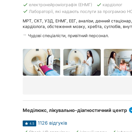
Харків
done
done
електронейроміографія (ЕНМГ)
кардіолог
done
Лабораторії, які надають послуги за програмою Н
Запоріжжя
МРТ, СКТ, УЗД, ЕНМГ, ЕЕГ, аналізи, денний стаціонар,
кардіолога, обстеження мозку, хребта, суглобів, внут
Дніпро
Чудові спеціалісти, привітний персонал.
Львів
Кривий Ріг
Миколаїв
Херсон
Полтава
Чернігів
Меділюкс, лікувально-діагностичний центр
Черкаси
1126 відгуків
4.5
Чернівці