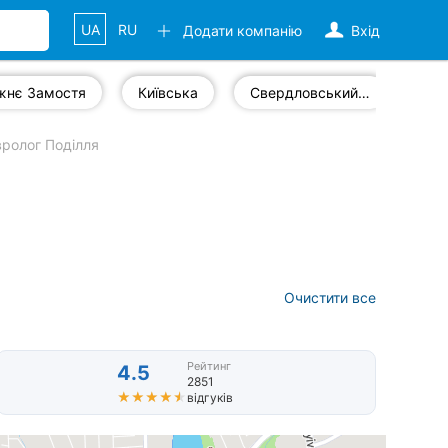
UA
RU
Додати компанію
Вхід
жнє Замостя
Київська
Свердловський масив
ролог Поділля
Очистити все
Рейтинг
4.5
2851
★★★★★
★★★★★
відгуків