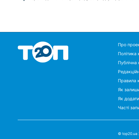
Про прое
Політика 
Публічна 
Редакцій
Правила 
Як залиши
Як додат
Часті зап
© top20.ua