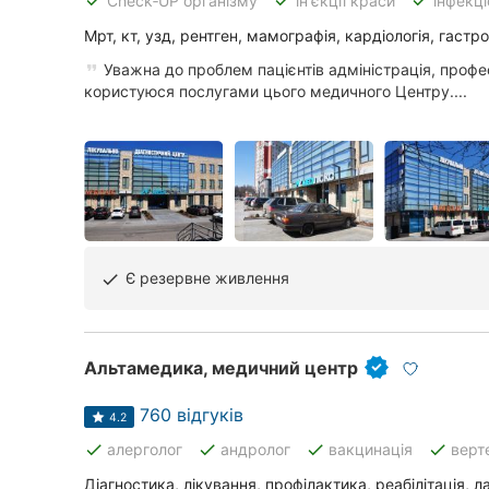
done
done
done
Check‑UP організму
ін'єкції краси
інфекці
Суми
Мрт, кт, узд, рентген, мамографія, кардіологія, гастр
Уважна до проблем пацієнтів адміністрація, професі
Івано-Франківськ
користуюся послугами цього медичного Центру....
Луцьк
Ужгород
Карпати
Є резервне живлення
done
Альтамедика, медичний центр
760 відгуків
4.2
done
done
done
done
алерголог
андролог
вакцинація
верт
Діагностика, лікування, профілактика, реабілітація, 