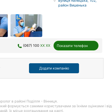
вулиця Келецька, 102,
район Вишенька
(067) 100
XX XX
Показати телефон
Додати компанію
ролог в районі Поділля - Вінниця.
який формується самими користувачами за їхніми оцінками і від
ній, їх місце розташування на карті.