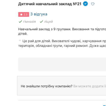
Дитячий навчальний заклад №21
3 відгука
2.3
done
done
гімназія
ліцей
Навчальний заклад з 9 групами. Виховання та підгот
дітей.
Це рай для дітей. Вихователі чудові, харчування п
територія, обладнані групи, гарний ремонт. Дуже щасл
Не знайшли потрібну компанію?
Ви можете додати її