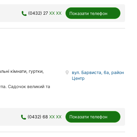
(0432) 27
XX XX
Показати телефон
льні кімнати, гуртки,
вул. Барвиста, 6а, район
Центр
упа. Садочок великий та
(0432) 68
XX XX
Показати телефон