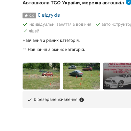
Автошкола ТСО України, мережа автошкіл
0 відгуків
0.0
done
done
індивідуальні заняття з водіння
автоінструкто
done
ліцей
Навчання з різних категорій.
Навчання з різних категорій.
Є резервне живлення
done
info