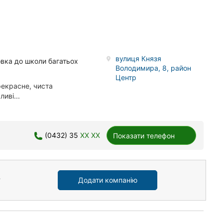
вулиця Князя
овка до школи багатьох
Володимира, 8, район
Центр
рекрасне, чиста
иві...
(0432) 35
XX XX
Показати телефон
Додати компанію