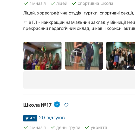
done
done
done
гімназія
ліцей
спортивна школа
Ліцей, хореографічна студія, гуртки, спортивні секції
Всі міста:
ВТЛ - найкращий навчальний заклад у Вінниці! Не
прекрасний педагогічний склад, цікаві і корисні актив.
Вінниця
Житомир
Тернопіль
Хмельницький
Рівне
Одеса
Школа №17
Кропивницький
20 відгуків
4.3
Київ
done
done
done
гімназія
денні групи
укриття