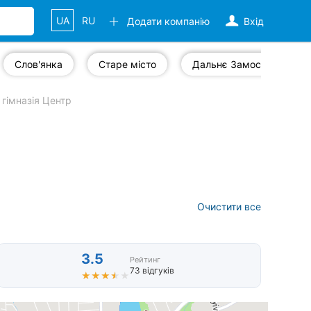
UA
RU
Додати компанію
Вхід
Слов'янка
Старе місто
Дальнє Замостя
гімназія Центр
Очистити все
3.5
Рейтинг
73 відгуків
★★★★★
★★★★★