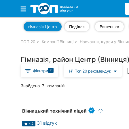
довідка та
відгуки
Обрані компанії
гімназія Центр
Поділля
Вишенька
ТОП 20
Компанії Вінниці
Навчання, курси у Вінни
Популярні рубрики:
Гімназія, район Центр (Вінниця
Стоматології
Фільтри
7
Топ 20 рекомендує
Ветеринарні клініки
Приватні клініки
Знайдено
7
компаній
Автошколи
Ресторани
Вінницький технічний ліцей
Всі рубрики
31 відгук
4.2