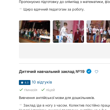
Харків
Пропонуємо підготовку до олімпіад з математики, фізи
Щиро вдячний педагогам за роботу.
Запоріжжя
Дніпро
Львів
Кривий Ріг
Миколаїв
Херсон
Дитячий навчальний заклад №19
Полтава
10 відгуків
4.0
Чернігів
done
done
гімназія
ліцей
Черкаси
Вивчення англійської мови для дошкільників.
Заклад іде в ногу з часом. Колектив постійно пра
Чернівці