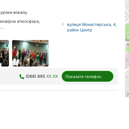
, уроки вокалу.
ймовірна атмосфера,
вулиця Монастирська, 4,
..
район Центр
(068) 895
XX XX
Показати телефон