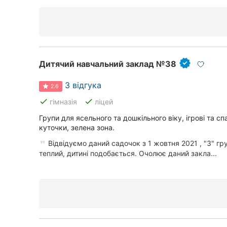
Дитячий навчальний заклад №38
3 відгука
2.6
done
done
гімназія
ліцей
Групи для ясельного та дошкільного віку, ігрові та спа
куточки, зелена зона.
Відвідуємо даний садочок з 1 жовтня 2021 , "3" гр
теплий, дитині подобається. Очолює даний закла...