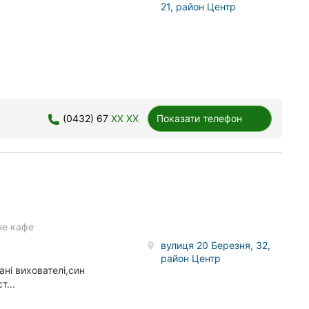
21, район Центр
(0432) 67
XX XX
Показати телефон
че кафе
вулиця 20 Березня, 32,
район Центр
ні вихователі,син
т...