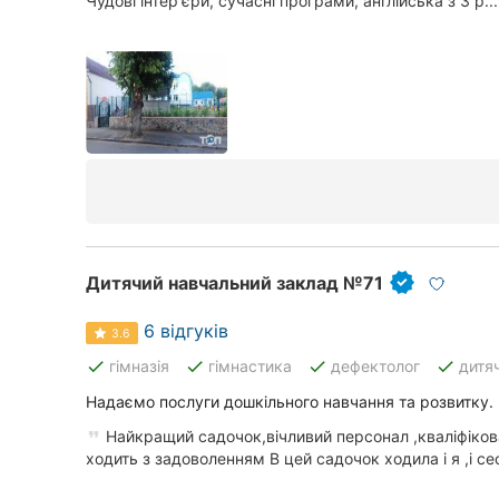
Чудові інтер'єри, сучасні програми, англійська з 3 р...
Суми
Івано-Франківськ
Луцьк
Ужгород
Карпати
Дитячий навчальний заклад №71
6 відгуків
3.6
done
done
done
done
гімназія
гімнастика
дефектолог
дитя
Надаємо послуги дошкільного навчання та розвитку.
Найкращий садочок,вічливий персонал ,кваліфікова
ходить з задоволенням В цей садочок ходила і я ,і сес