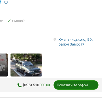
done
ри
гімназія
Хмельницького, 50,
район Замостя
(096) 510
XX XX
Показати телефон