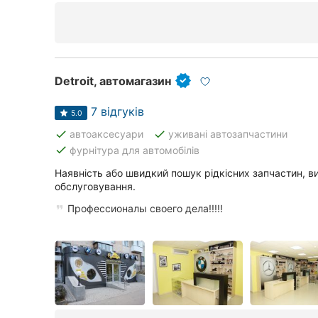
Detroit, автомагазин
7 відгуків
5.0
done
done
автоаксесуари
уживані автозапчастини
done
фурнітура для автомобілів
Наявність або швидкий пошук рідкісних запчастин, в
обслуговування.
Профессионалы своего дела!!!!!