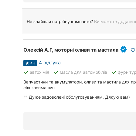
Не знайшли потрібну компанію?
Ви можете додати її
Олексій А.Г, моторні оливи та мастила
4 відгука
4.8
done
done
done
автохімія
масла для автомобілів
фурнітур
Запчастини та акумулятори, оливи та мастила для п
сільгоспмашин.
Дуже задоволені обслуговуванням. Дякую вам)