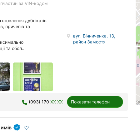
запчастин за VIN-кодом
готовлення дублікатів
в, причепів та
вул. Вінниченка, 13,
район Замостя
аксимально
ї та обсл...
(093) 170
XX XX
Показати телефон
лимів