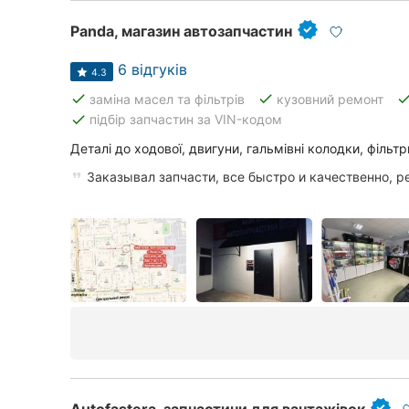
Panda, магазин автозапчастин
6 відгуків
4.3
done
done
don
заміна масел та фільтрів
кузовний ремонт
done
підбір запчастин за VIN-кодом
Деталі до ходової, двигуни, гальмівні колодки, фільтр
Заказывал запчасти, все быстро и качественно, 
Autofastera, запчастини для вантажівок