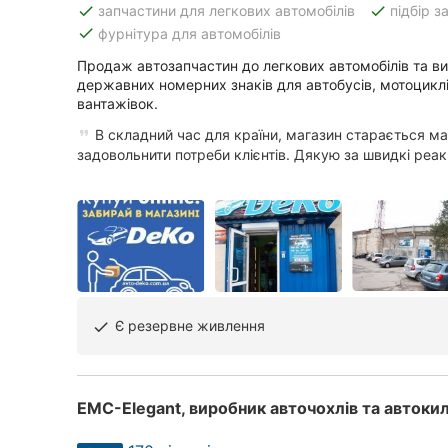
done
done
запчастини для легкових автомобілів
підбір 
done
фурнітура для автомобілів
Продаж автозапчастин до легкових автомобілів та ви
Всі міста:
державних номерних знаків для автобусів, мотоциклі
вантажівок.
Вінниця
В складний час для країни, магазин старається м
Житомир
задовольнити потреби клієнтів. Дякую за швидкі реакці
Тернопіль
Хмельницький
Рівне
Одеса
Є резервне живлення
done
Кропивницький
EMC-Elegant, виробник авточохлів та автоки
Київ