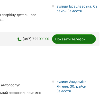
вулиця Брацлавська, 69,
район Замостя
 потрібну деталь, все
...
(097) 722
XX XX
Показати телефон
вулиця Академіка
 автопослуг.
Янгеля, 30, район
Замостя
альний персонал, приємно