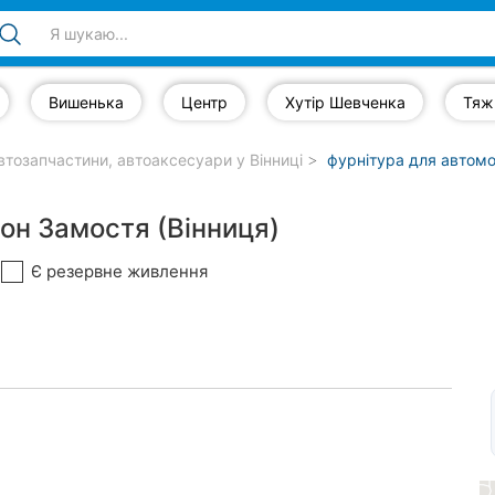
Вишенька
Центр
Хутір Шевченка
Тяж
втозапчастини, автоаксесуари у Вінниці
фурнітура для автомоб
йон Замостя (Вінниця)
Є резервне живлення