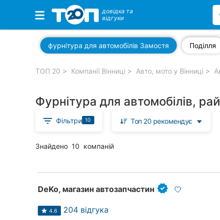
довідка та
відгуки
Обрані компанії
фурнітура для автомобілів Замостя
Поділля
ТОП 20
Компанії Вінниці
Авто, мото у Вінниці
А
Популярні рубрики:
Фурнітура для автомобілів, ра
Стоматології
Фільтри
10
Топ 20 рекомендує
Ветеринарні клініки
Приватні клініки
Знайдено
10
компаній
Автошколи
Ресторани
DeKo, магазин автозапчастин
Всі рубрики
204 відгука
4.6