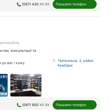
(067) 430
XX XX
Показати телефон
автомобілів
стин, консультації та
Театральна, 3, район
 до вас і хожу.
Кумбари
(097) 900
XX XX
Показати телефон