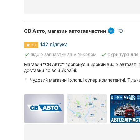
СВ Авто, магазин автозапчастин
142 відгука
3.7
done
done
підбір запчастин за VIN-кодом
фурнітура для 
Магазин "СВ Авто" пропонує широкий вибір автозапча
доставки по всій Україні.
Чудовий магазин і хлопці супер компетентні. Тільки