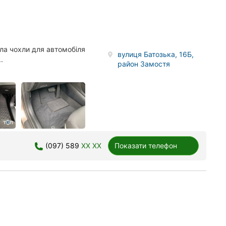
ла чохли для автомобіля
вулиця Батозька, 16Б,
.
район Замостя
(097) 589
XX XX
Показати телефон