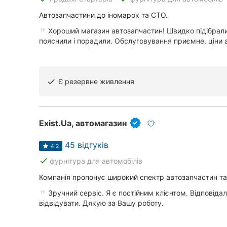
Суми
Автозапчастини до іномарок та СТО.
Хороший магазин автозапчастин! Швидко підібрали
Івано-Франківськ
пояснили і порадили. Обслуговування приємне, ціни а
Луцьк
Ужгород
Є резервне живлення
done
Карпати
Exist.Ua, автомагазин
45 відгуків
4.2
done
фурнітура для автомобілів
Компанія пропонує широкий спектр автозапчастин та
Зручний сервіс. Я є постійним клієнтом. Відповід
відвідувати. Дякую за Вашу роботу.