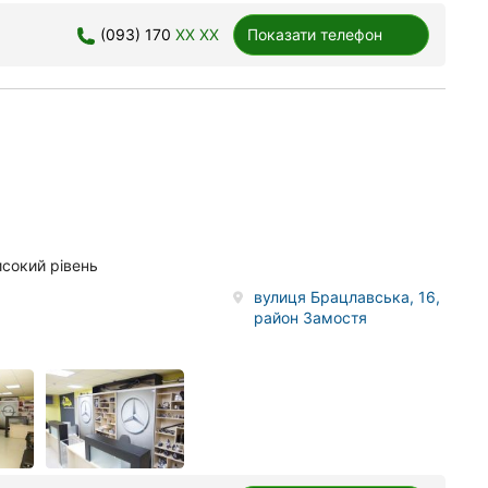
(093) 170
XX XX
Показати телефон
исокий рівень
вулиця Брацлавська, 16,
район Замостя