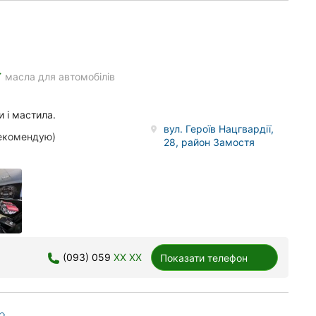
e
масла для автомобілів
и і мастила.
вул. Героїв Нацгвардії,
рекомендую)
28, район Замостя
(093) 059
XX XX
Показати телефон