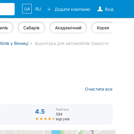
UA
RU
Додати компанію
Вхід
илів
Сабарів
Академічний
Корея
Слов
ілів у Вінниці
фурнітура для автомобілів Замостя
Очистити все
Рейтинг
4.5
594
★★★★★
★★★★★
відгуків