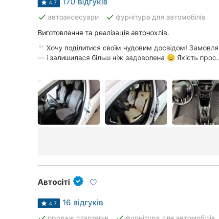
170 відгуків
Харків
4.7
done
done
автоаксесуари
фурнітура для автомобілів
Запоріжжя
Виготовлення та реалізація авточохлів.
Дніпро
Хочу поділитися своїм чудовим досвідом! Замовля
— і залишилася більш ніж задоволена 😊 Якість прос..
Львів
Кривий Ріг
Миколаїв
Херсон
Полтава
Чернігів
Автосіті
Черкаси
16 відгуків
4.7
Чернівці
done
done
продаж стартерів
фурнітура для автомобілів