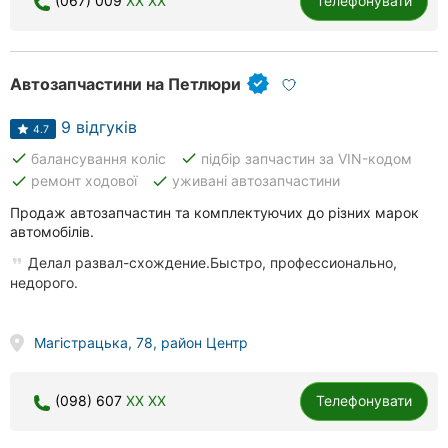
(067) 009
XX XX
Телефонувати
Рівне
Одеса
Автозапчастини на Петлюри
Кропивницький
9 відгуків
4.7
Київ
done
done
балансування коліс
підбір запчастин за VIN-кодом
done
done
ремонт ходової
уживані автозапчастини
Харків
Продаж автозапчастин та комплектуючих до різних марок
автомобілів.
Запоріжжя
Делал развал-схождение.Быстро, профессионально,
Дніпро
недорого.
Львів
Магістрацька, 78, район Центр
Кривий
Ріг
(098) 607
XX XX
Телефонувати
Миколаїв