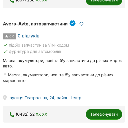
Avers-Avto, автозапчастини
0 відгуків
0.0
done
підбір запчастин за VIN-кодом
done
фурнітура для автомобілів
Масла, акумулятори, нові та б\у запчастини до різних марок
авто.
Масла, акумулятори, нові та б\у запчастини до різних
марок авто.
вулиця Театральна, 24, район Центр
(0432) 52
XX XX
Телефонувати