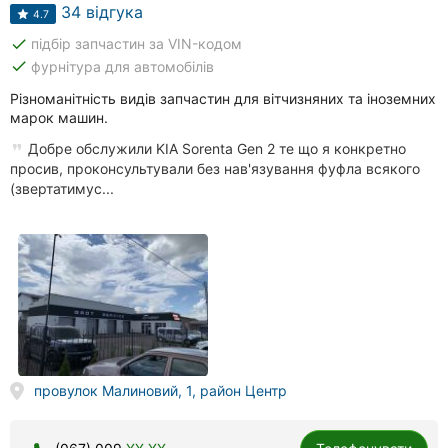
Автошколи
34 відгука
4.7
done
підбір запчастин за VIN-кодом
Ресторани
done
фурнітура для автомобілів
Всі
Різноманітність видів запчастин для вітчизняних та іноземних
рубрики
марок машин.
Добре обслужили KIA Sorenta Gen 2 те що я конкретно
просив, проконсультували без нав'язування фуфла всякого
(звертатимус...
Всі
міста:
Вінниця
Житомир
Тернопіль
провулок Малиновий, 1, район Центр
Хмельницький