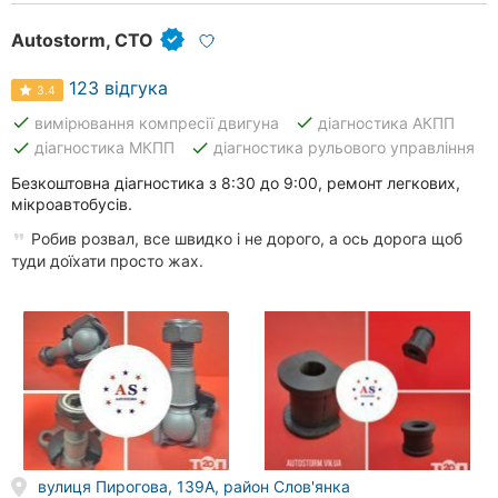
Херсон
Autostorm, СТО
Полтава
123 відгука
3.4
Чернігів
done
done
вимірювання компресії двигуна
діагностика АКПП
done
done
діагностика МКПП
діагностика рульового управління
Черкаси
Безкоштовна діагностика з 8:30 до 9:00, ремонт легкових,
мікроавтобусів.
Чернівці
Робив розвал, все швидко і не дорого, а ось дорога щоб
туди доїхати просто жах.
Суми
Івано-
Франківськ
Луцьк
Ужгород
Карпати
вулиця Пирогова, 139А, район Слов'янка