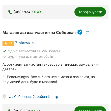
(068) 834
XX XX
Телефонувати
Магазин автозапчастин на Соборная
7 відгуків
3.2
done
підбір запчастин за VIN-кодом
done
фурнітура для автомобілів
Асортимент запчастин і аксесуарів, знижки, замовлення
деталей.
Рекомендую. Все є. Чого нема можна замовити, на
слідуючий день буде в магазині.
ул. Соборная, 2, район Центр
(097) 288
XX XX
Телефонувати