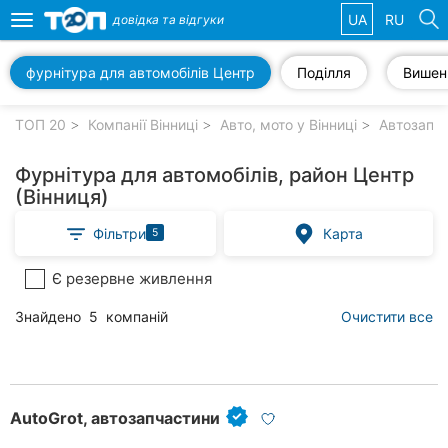
UA
RU
довідка та
відгуки
Toggle
navigation
фурнітура для автомобілів Центр
Поділля
Вишен
Обрані
компанії
ТОП 20
Компанії Вінниці
Авто, мото у Вінниці
Автозапча
Фурнітура для автомобілів, район Центр
(Вінниця)
Популярні
Фільтри
Карта
5
рубрики:
Є резервне живлення
Стоматології
Знайдено
5
компаній
Очистити все
Ветеринарні
клініки
Приватні
клініки
AutoGrot, автозапчастини