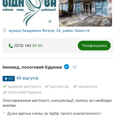
Херсон
Полтава
Чернігів
вулиця Академіка Янгеля, 24, район Замостя
Черкаси
(073) 143
XX XX
Телефонувати
Чернівці
Суми
Інномед, пологовий будинок
Івано-
Франківськ
49 відгуків
4.0
done
done
done
ведення вагітності
диспансер
неонатолог
Луцьк
done
пологовий будинок
Ужгород
Спостереження вагітності, консультації, пологи, всі необхідні
аналізи.
Карпати
Дуже вдячна клініці за підбір такого компетентного і