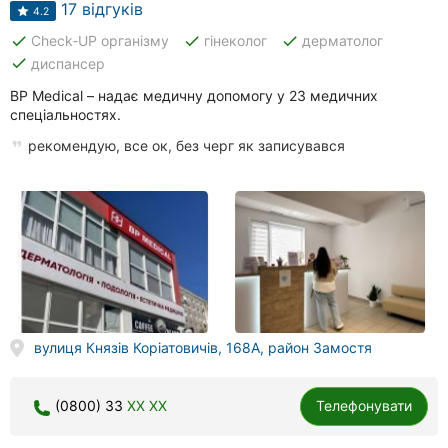
17 відгуків
4.2
done
done
done
Check‑UP організму
гінеколог
дерматолог
done
диспансер
BP Medical – надає медичну допомогу у 23 медичних
спеціальностях.
рекомендую, все ок, без черг як записувався
вулиця Князів Коріатовичів, 168А, район Замостя
(0800) 33
XX XX
Телефонувати