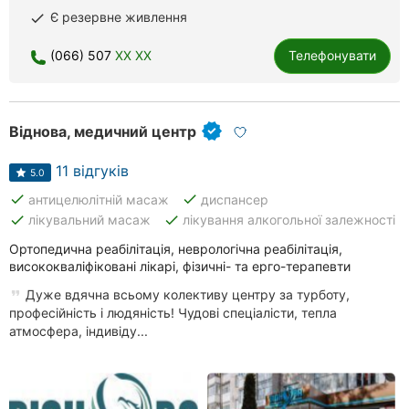
Є резервне живлення
done
Рівне
(066) 507
XX XX
Телефонувати
Одеса
Кропивницький
Віднова, медичний центр
Київ
11 відгуків
5.0
Харків
done
done
антицелюлітній масаж
диспансер
Запоріжжя
done
done
лікувальний масаж
лікування алкогольної залежності
Ортопедична реабілітація, неврологічна реабілітація,
Дніпро
висококваліфіковані лікарі, фізичні- та ерго-терапевти
Львів
Дуже вдячна всьому колективу центру за турботу,
професійність і людяність! Чудові спеціалісти, тепла
атмосфера, індивіду...
Кривий
Ріг
Миколаїв