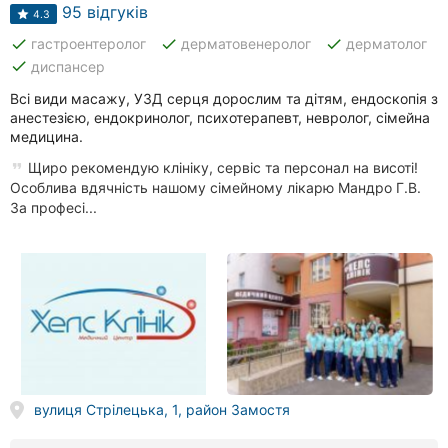
Автошколи
95 відгуків
4.3
done
done
done
гастроентеролог
дерматовенеролог
дерматолог
Ресторани
done
диспансер
Всі
Всі види масажу, УЗД серця дорослим та дітям, ендоскопія з
рубрики
анестезією, ендокринолог, психотерапевт, невролог, сімейна
медицина.
Щиро рекомендую клініку, сервіс та персонал на висоті!
Особлива вдячність нашому сімейному лікарю Мандро Г.В.
За професі...
Всі
міста:
Вінниця
Житомир
Тернопіль
вулиця Стрілецька, 1, район Замостя
Хмельницький