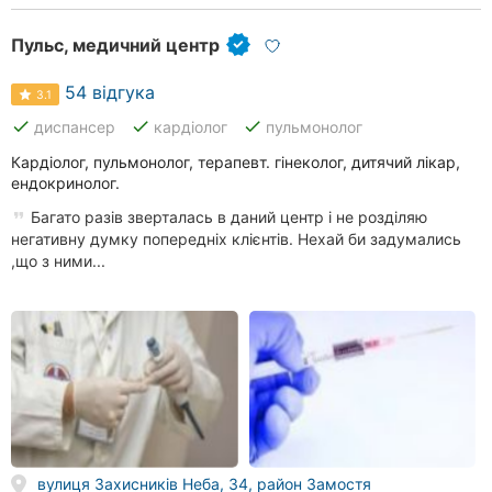
Пульс, медичний центр
54 відгука
3.1
done
done
done
диспансер
кардіолог
пульмонолог
Кардіолог, пульмонолог, терапевт. гінеколог, дитячий лікар,
ендокринолог.
Багато разів зверталась в даний центр і не розділяю
негативну думку попередніх клієнтів. Нехай би задумались
,що з ними...
вулиця Захисників Неба, 34, район Замостя