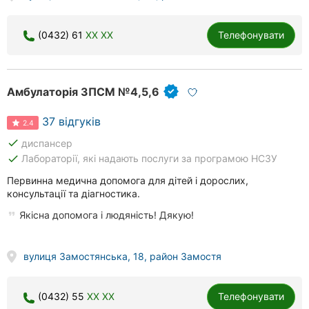
(0432) 61
XX XX
Телефонувати
Амбулаторія ЗПСМ №4,5,6
37 відгуків
2.4
done
диспансер
done
Лабораторії, які надають послуги за програмою НСЗУ
Первинна медична допомога для дітей і дорослих,
консультації та діагностика.
Якісна допомога і людяність! Дякую!
вулиця Замостянська, 18, район Замостя
(0432) 55
XX XX
Телефонувати