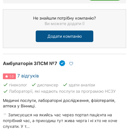
Не знайшли потрібну компанію?
Ви можете додати її
Додати компанію
Амбулаторія ЗПСМ №7
7 відгуків
1.0
done
done
done
гінеколог
диспансер
здати аналізи
done
Лабораторії, які надають послуги за програмою НСЗУ
Медичні послуги, лабораторні дослідження, фізіотерапія,
аптека у Вінниці.
Записуєшся на якийсь час через портал пацієнта на
потрібний час, а приходиш тут жива черга і ні хто не хоче
слухати. У т...