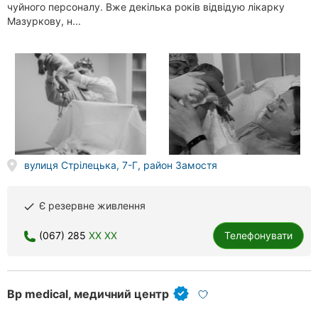
чуйного персоналу. Вже декілька років відвідую лікарку
Мазуркову, н...
вулиця Стрілецька, 7-Г, район Замостя
Є резервне живлення
done
(067) 285
XX XX
Телефонувати
Bp medical, медичний центр