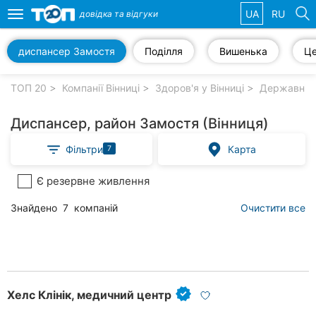
UA
RU
довідка та
відгуки
Toggle
navigation
диспансер Замостя
Поділля
Вишенька
Це
Обрані
компанії
ТОП 20
Компанії Вінниці
Здоров'я у Вінниці
Державні лі
Диспансер, район Замостя (Вінниця)
Фільтри
Карта
7
Популярні
рубрики:
Є резервне живлення
Стоматології
Знайдено
7
компаній
Очистити все
Ветеринарні
клініки
Приватні
клініки
Хелс Клінік, медичний центр