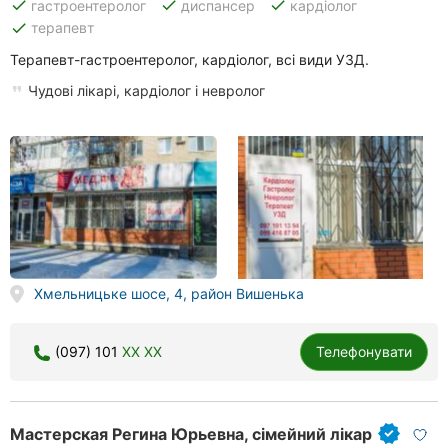
done
done
done
гастроентеролог
диспансер
кардіолог
done
терапевт
Терапевт-гастроентеролог, кардіолог, всі види УЗД.
Чудові лікарі, кардіолог і невролог
Хмельницьке шосе, 4, район Вишенька
(097) 101
XX XX
Телефонувати
Мастерская Регина Юрьевна, сімейний лікар