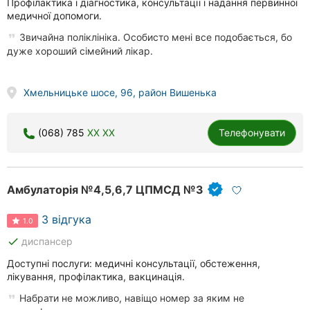
Профілактика і діагностика, консультації і надання первинної
медичної допомоги.
Звичайна поліклініка. Особисто мені все подобається, бо
дуже хороший сімейний лікар.
Хмельницьке шосе, 96, район Вишенька
(068) 785
XX XX
Телефонувати
Амбулаторія №4,5,6,7 ЦПМСД №3
3 відгука
1.0
done
диспансер
Доступні послуги: медичні консультації, обстеження,
лікування, профілактика, вакцинація.
Набрати не можливо, навіщо номер за яким не