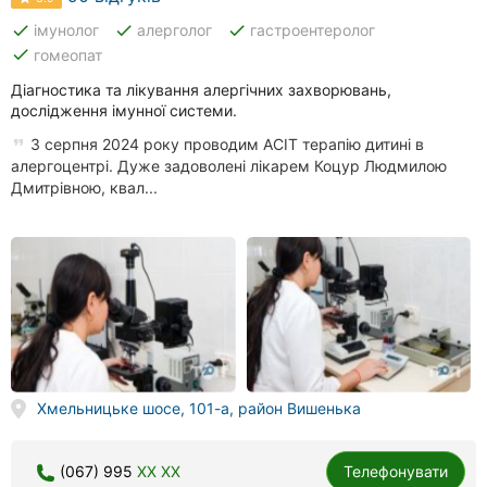
done
done
done
імунолог
алерголог
гастроентеролог
done
гомеопат
Діагностика та лікування алергічних захворювань,
дослідження імунної системи.
З серпня 2024 року проводим АСІТ терапію дитині в
алергоцентрі. Дуже задоволені лікарем Коцур Людмилою
Дмитрівною, квал...
Хмельницьке шосе, 101-а, район Вишенька
(067) 995
XX XX
Телефонувати