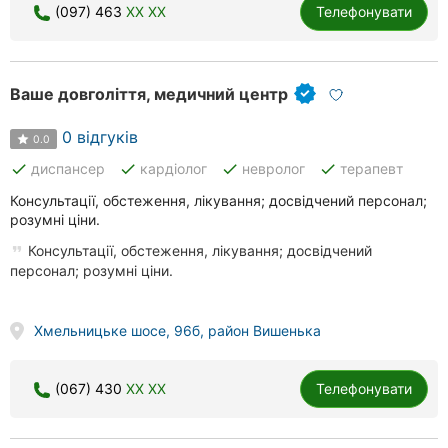
(097) 463
XX XX
Телефонувати
Ваше довголіття, медичний центр
0 відгуків
0.0
done
done
done
done
диспансер
кардіолог
невролог
терапевт
Консультації, обстеження, лікування; досвідчений персонал;
розумні ціни.
Консультації, обстеження, лікування; досвідчений
персонал; розумні ціни.
Хмельницьке шосе, 96б, район Вишенька
(067) 430
XX XX
Телефонувати