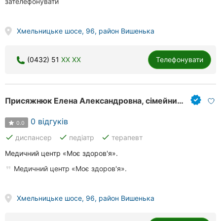
зателефонувати
Хмельницьке шосе, 96, район Вишенька
(0432) 51
XX XX
Телефонувати
Присяжнюк Елена Александровна, сімейний лікар
0 відгуків
0.0
done
done
done
диспансер
педіатр
терапевт
Медичний центр «Моє здоров'я».
Медичний центр «Моє здоров'я».
Хмельницьке шосе, 96, район Вишенька