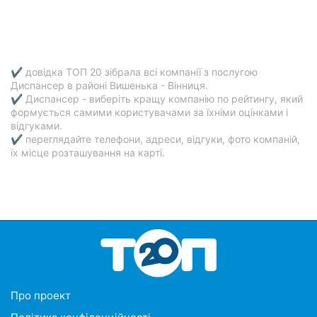
✔ довідка ТОП 20 зібрала всі компанії з послугою
Диспансер в районі Вишенька - Вінниця.
✔ Диспансер - виберіть кращу компанію по рейтингу, який
формується самими користувачами за їхніми оцінками і
відгуками.
✔ переглядайте телефони, адреси, відгуки, фото компаній,
їх місце розташування на карті.
Про проект