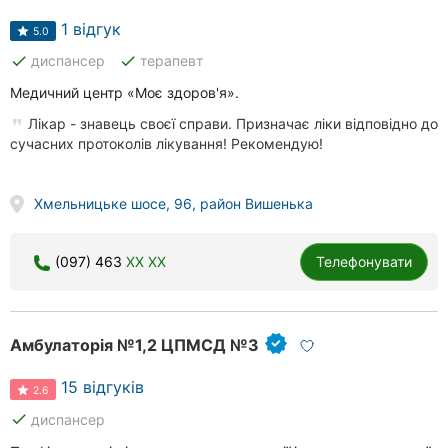
1 відгук
5.0
done
done
диспансер
терапевт
Медичний центр «Моє здоров'я».
Лікар - знавець своєї справи. Призначає ліки відповідно до
сучасних протоколів лікування! Рекомендую!
Хмельницьке шосе, 96, район Вишенька
(097) 463
XX XX
Телефонувати
Амбулаторія №1,2 ЦПМСД №3
15 відгуків
2.6
done
диспансер