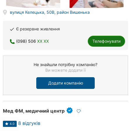
вулиця Келецька, 50B, район Вишенька
Є резервне живлення
done
(098) 506
XX XX
Телефонувати
Не знайшли потрібну компанію?
Ви можете додати її
Додати компанію
Мед ФМ, медичний центр
8 відгуків
4.0