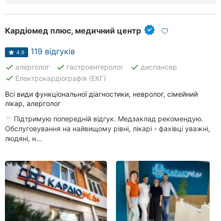
Рівне
Кардіомед плюс, медичний центр
Одеса
119 відгуків
Кропивницький
4.9
done
done
done
алерголог
гастроентеролог
диспансер
Київ
done
Електрокардіографія (ЕКГ)
Всі види функціональної діагностики, невролог, сімейний
Харків
лікар, алерголог
Запоріжжя
Підтримую попередній відгук. Медзаклад рекомендую.
Обслуговування на найвищому рівні, лікарі - фахівці уважні,
Дніпро
людяні, н...
Львів
Кривий
Ріг
Миколаїв