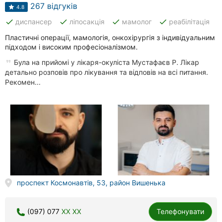
Автошколи
267 відгуків
4.8
done
done
done
done
диспансер
ліпосакція
мамолог
реабілітація
Ресторани
Пластичні операції, мамологія, онкохірургія з індивідуальним
Всі
підходом і високим професіоналізмом.
рубрики
Була на прийомі у лікаря-окуліста Мустафаєв Р. Лікар
детально розповів про лікування та відповів на всі питання.
Рекомен...
Всі
міста:
Вінниця
Житомир
проспект Космонавтів, 53, район Вишенька
Тернопіль
Хмельницький
(097) 077
XX XX
Телефонувати