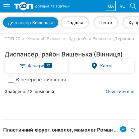
UA
RU
довідка та
відгуки
Toggle
navigation
диспансер Вишенька
Поділля
Центр
Хуті
Обрані
компанії
ТОП 20
Компанії Вінниці
Здоров'я у Вінниці
Державні лі
Диспансер, район Вишенька (Вінниця)
Фільтри
Карта
12
Популярні
рубрики:
Є резервне живлення
Стоматології
Знайдено
12
компаній
Очистити все
Ветеринарні
клініки
Приватні
клініки
Пластичний хірург, онколог, мамолог Роман Балич