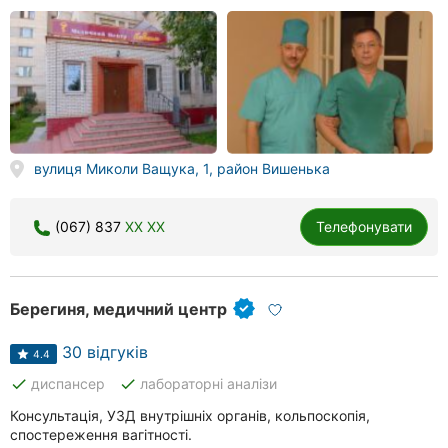
вулиця Миколи Ващука, 1, район Вишенька
(067) 837
XX XX
Телефонувати
Берегиня, медичний центр
30 відгуків
4.4
done
done
диспансер
лабораторні аналізи
Консультація, УЗД внутрішніх органів, кольпоскопія,
спостереження вагітності.