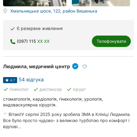
Херсон
Хмельницьке шосе, 122, район Вишенька
Полтава
Є резервне живлення
done
Чернігів
(097) 115
XX XX
Телефонувати
Черкаси
Чернівці
Людмила, медичний центр
Суми
54 відгука
4.7
Івано-
done
done
done
гінеколог
диспансер
хірург
Франківськ
стоматологія, кардіологія, гінекологія, урологія,
Луцьк
ендоваскулярна хірургія.
Вітаю!У серпні 2025 року зробила ЭМА в Клініці Людмила.
Ужгород
Все було просто чудово- з великою турботою про комфорт і
відпові...
Карпати