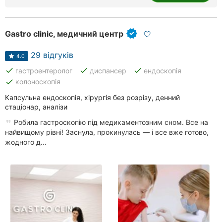
Gastro clinic, медичний центр
29 відгуків
4.0
done
done
done
гастроентеролог
диспансер
ендоскопія
done
колоноскопія
Капсульна ендоскопія, хірургія без розрізу, денний
стаціонар, аналізи
Робила гастроскопію під медикаментозним сном. Все на
найвищому рівні! Заснула, прокинулась — і все вже готово,
жодного д...