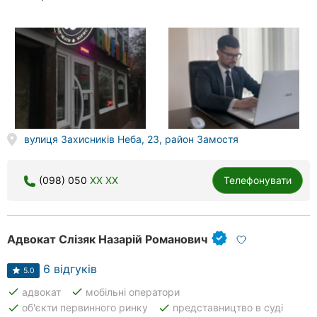
вулиця Захисників Неба, 23, район Замостя
(098) 050
XX XX
Телефонувати
Адвокат Слізяк Назарій Романович
6 відгуків
5.0
done
done
адвокат
мобільні оператори
done
done
об'єкти первинного ринку
представництво в суді