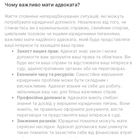
Чому важливо мати адвоката?
Життя сповнене непередбачуваних ситуацій, які можуть
потребувати юридичної допомоги. Незалежно від того, чи
стикаєтесь ви з кримінальною справою, сімейним спором,
цивільним позовом чи іншими юридичними питаннями,
важливо мати надійного адвоката, який буде представляти
ваші інтереси та захищати ваші права.
Захист ваших прав:
Адвокат знає закон і може
допомогти вам зрозуміти ваші права та обов'язки. Він
буде вести ваші справи та відстоювати ваші інтереси в
суді, адміністративних органах або на переговорах.
Економія часу та ресурсів:
Самостійне вирішення
юридичних проблем може бути складним і
виснажливим. Адвокат візьме на себе цю роботу,
звільнивши ваш час для більш важливих справ.
Професійна допомога:
Адвокати мають глибокі
знання та досвід у вирішенні юридичних питань. Вони
знають, як правильно оформити документи, вести
переговори та представляти ваші інтереси в суді.
Зниження ризиків:
Юридичні помилки можуть мати
серйозні наслідки. Адвокат допоможе вам уникнути
таких помилок та захистити себе від фінансових втрат