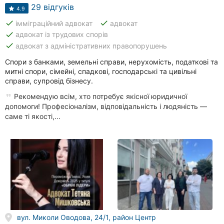
29 відгуків
4.9
done
done
імміграційний адвокат
адвокат
done
адвокат із трудових спорів
done
адвокат з адміністративних правопорушень
Спори з банками, земельні справи, нерухомість, податкові та
митні спори, сімейні, спадкові, господарські та цивільні
справи, супровід бізнесу.
Рекомендую всім, хто потребує якісної юридичної
допомоги! Професіоналізм, відповідальність і людяність —
саме ті якості,...
вул. Миколи Оводова, 24/1, район Центр