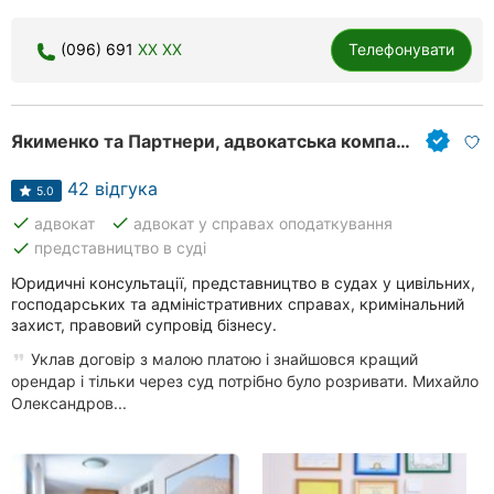
(096) 691
XX XX
Телефонувати
Якименко та Партнери, адвокатська компанія
42 відгука
5.0
done
done
адвокат
адвокат у справах оподаткування
done
представництво в суді
Юридичні консультації, представництво в судах у цивільних,
господарських та адміністративних справах, кримінальний
захист, правовий супровід бізнесу.
Уклав договір з малою платою і знайшовся кращий
орендар і тільки через суд потрібно було розривати. Михайло
Олександров...