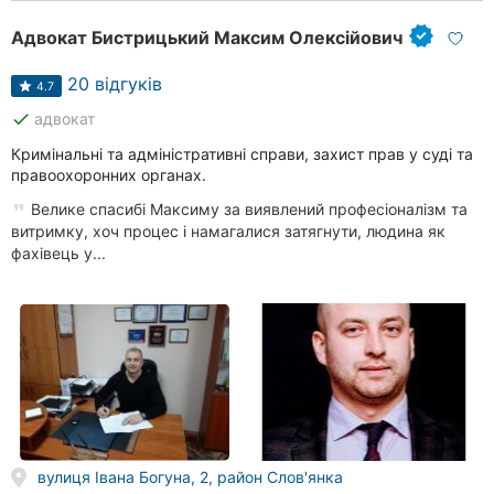
Адвокат Бистрицький Максим Олексійович
20 відгуків
4.7
done
адвокат
Кримінальні та адміністративні справи, захист прав у суді та
правоохоронних органах.
Велике спасибі Максиму за виявлений професіоналізм та
витримку, хоч процес і намагалися затягнути, людина як
фахівець у...
вулиця Івана Богуна, 2, район Слов'янка