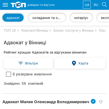
UA
RU
довідка та
відгуки
Toggle
navigation
адвокат
складання та оформлення документів
нотаріус
Обрані
компанії
ТОП 20
Компанії Вінниці
Бізнес послуги у Вінниці
Юриди
Адвокат у Вінниці
Рейтинг кращих Адвокатів за відгуками вінничан
Популярні
рубрики:
Фільтри
Карта
Стоматології
Є резервне живлення
Ветеринарні
Знайдено
56
компаній
клініки
Приватні
клініки
Адвокат Малик Олександр Володимирович