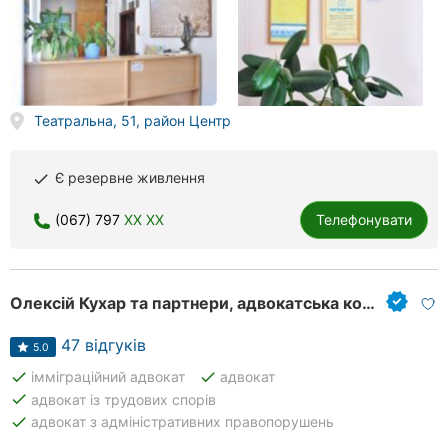
Театральна, 51, район Центр
Є резервне живлення
done
(067) 797
XX XX
Телефонувати
Олексій Кухар та партнери, адвокатська компанія
47 відгуків
5.0
done
done
імміграційний адвокат
адвокат
done
адвокат із трудових спорів
done
адвокат з адміністративних правопорушень