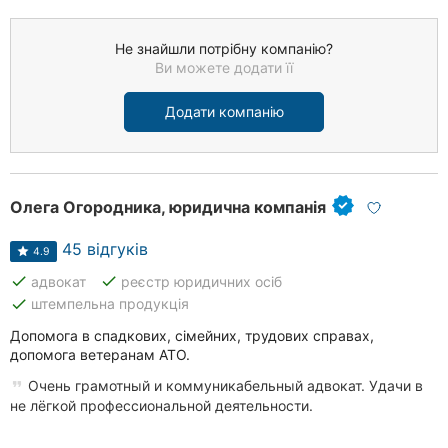
Не знайшли потрібну компанію?
Ви можете додати її
Додати компанію
Олега Огородника, юридична компанія
45 відгуків
4.9
done
done
адвокат
реєстр юридичних осіб
done
штемпельна продукція
Допомога в спадкових, сімейних, трудових справах,
допомога ветеранам АТО.
Очень грамотный и коммуникабельный адвокат. Удачи в
не лёгкой профессиональной деятельности.