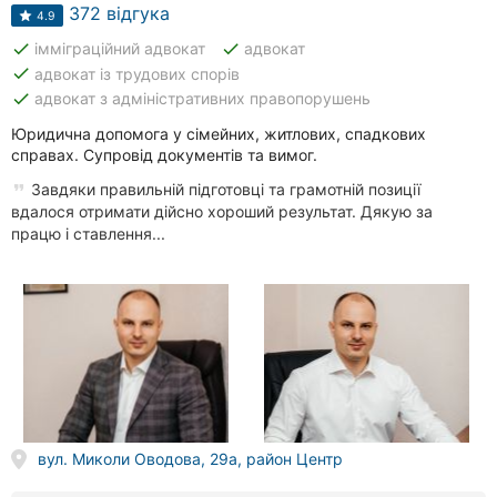
Автошколи
372 відгука
4.9
done
done
імміграційний адвокат
адвокат
Ресторани
done
адвокат із трудових спорів
done
адвокат з адміністративних правопорушень
Всі
рубрики
Юридична допомога у сімейних, житлових, спадкових
справах. Супровід документів та вимог.
Завдяки правильній підготовці та грамотній позиції
вдалося отримати дійсно хороший результат. Дякую за
працю і ставлення...
Всі
міста:
Вінниця
Житомир
Тернопіль
вул. Миколи Оводова, 29а, район Центр
Хмельницький