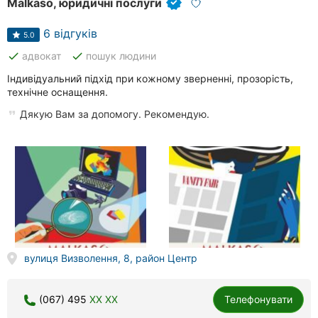
Malkaso, юридичні послуги
6 відгуків
5.0
done
done
адвокат
пошук людини
Індивідуальний підхід при кожному зверненні, прозорість,
технічне оснащення.
Дякую Вам за допомогу. Рекомендую.
вулиця Визволення, 8, район Центр
(067) 495
XX XX
Телефонувати