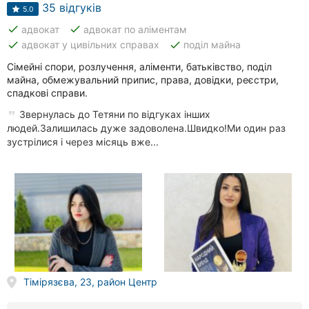
35 відгуків
5.0
done
done
адвокат
адвокат по аліментам
done
done
адвокат у цивільних справах
поділ майна
Сімейні спори, розлучення, аліменти, батьківство, поділ
майна, обмежувальний припис, права, довідки, реєстри,
спадкові справи.
Звернулась до Тетяни по відгуках інших
людей.Залишилась дуже задоволена.Швидко!Ми один раз
зустрілися і через місяць вже...
Тімірязєва, 23, район Центр