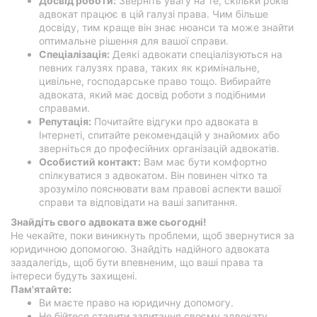
Досвід роботи:
Зверніть увагу на те, скільки років
адвокат працює в цій галузі права. Чим більше
досвіду, тим краще він знає нюанси та може знайти
оптимальне рішення для вашої справи.
Спеціалізація:
Деякі адвокати спеціалізуються на
певних галузях права, таких як кримінальне,
цивільне, господарське право тощо. Вибирайте
адвоката, який має досвід роботи з подібними
справами.
Репутація:
Почитайте відгуки про адвоката в
Інтернеті, спитайте рекомендацій у знайомих або
зверніться до професійних організацій адвокатів.
Особистий контакт:
Вам має бути комфортно
спілкуватися з адвокатом. Він повинен чітко та
зрозуміло пояснювати вам правові аспекти вашої
справи та відповідати на ваші запитання.
Знайдіть свого адвоката вже сьогодні!
Не чекайте, поки виникнуть проблеми, щоб звернутися за
юридичною допомогою. Знайдіть надійного адвоката
заздалегідь, щоб бути впевненим, що ваші права та
інтереси будуть захищені.
Пам'ятайте:
Ви маєте право на юридичну допомогу.
Не бійтеся ставити запитання своєму адвокату.