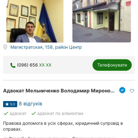
Магистратская, 158, район Центр
(096) 656
XX XX
Телефонувати
Адвокат Мельниченко Володимир Миронович
8 відгуків
5.0
done
done
адвокат
адвокат по аліментам
Правова допомога в усіх сферах, юридичний супровід в
справах.