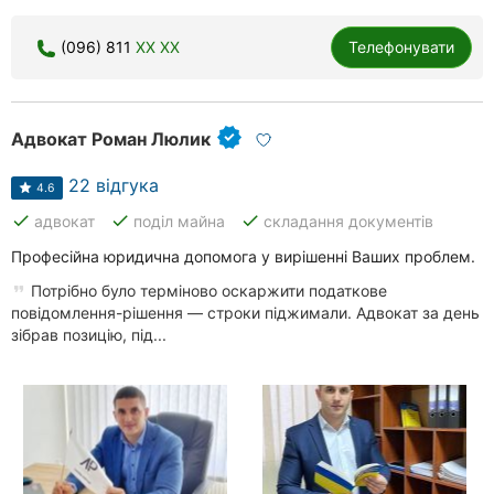
(096) 811
XX XX
Телефонувати
Адвокат Роман Люлик
22 відгука
4.6
done
done
done
адвокат
поділ майна
складання документів
Професійна юридична допомога у вирішенні Ваших проблем.
Потрібно було терміново оскаржити податкове
повідомлення-рішення — строки піджимали. Адвокат за день
зібрав позицію, під...