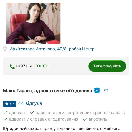
Архітектора Артинова, 49/8, район Центр
(097) 141
XX XX
Телефонувати
Макс Гарант, адвокатське об'єднання
44 відгука
4.5
done
done
адвокат
адвокат з адміністративних правопорушень
done
done
адвокат у справах оподаткування
апостиль
Юридичний захист прав у питаннях пенсійного, сімейного