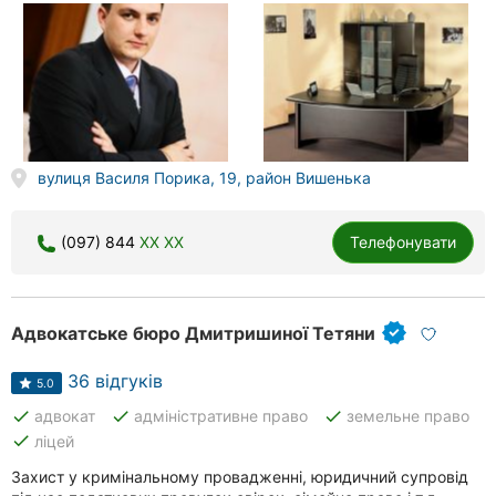
вулиця Василя Порика, 19, район Вишенька
(097) 844
XX XX
Телефонувати
Адвокатське бюро Дмитришиної Тетяни
36 відгуків
5.0
done
done
done
адвокат
адміністративне право
земельне право
done
ліцей
Захист у кримінальному провадженні, юридичний супровід