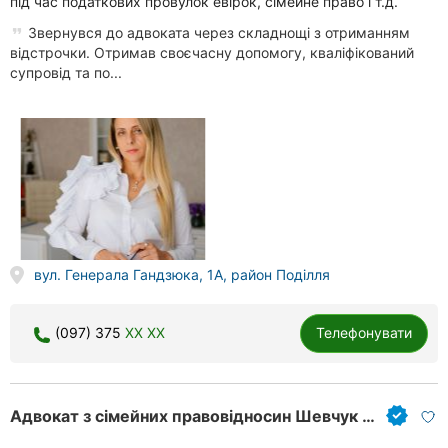
під час податкових провулок евірок, сімейне право і т.д.
Звернувся до адвоката через складнощі з отриманням
відстрочки. Отримав своєчасну допомогу, кваліфікований
супровід та по...
вул. Генерала Гандзюка, 1А, район Поділля
(097) 375
XX XX
Телефонувати
Адвокат з сімейних правовідносин Шевчук Тетяна Володимирівна