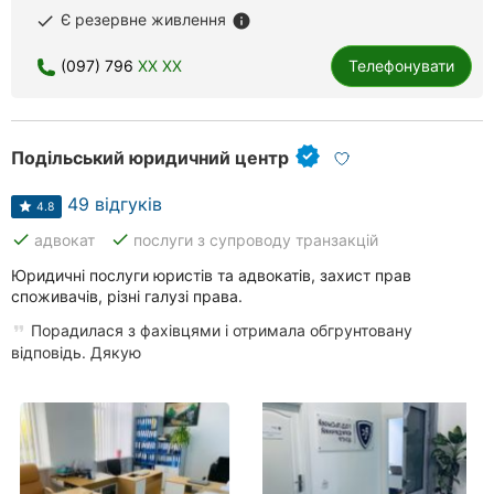
Є резервне живлення
done
info
(097) 796
XX XX
Телефонувати
Подільський юридичний центр
49 відгуків
4.8
done
done
адвокат
послуги з супроводу транзакцій
Юридичні послуги юристів та адвокатів, захист прав
споживачів, різні галузі права.
Порадилася з фахівцями і отримала обгрунтовану
відповідь. Дякую