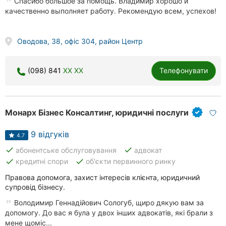
Спасибо большое за помощь. Владимир хорошо и
качественно выполняет работу. Рекомендую всем, успехов!
Оводова, 38, офіс 304, район Центр
(098) 841
XX XX
Телефонувати
Монарх Бізнес Консалтинг, юридичні послуги
9 відгуків
4.7
done
done
абонентське обслуговування
адвокат
done
done
кредитні спори
об'єкти первинного ринку
Правова допомога, захист інтересів клієнта, юридичний
супровід бізнесу.
Володимир Геннадійович Сологуб, щиро дякую вам за
допомогу. До вас я була у двох інших адвокатів, які брали з
мене щоміс...