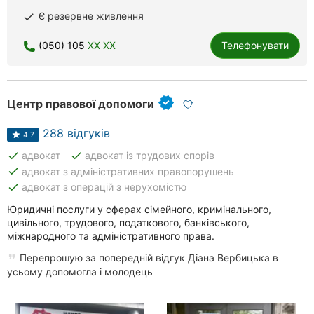
Рівне
Є резервне живлення
done
Одеса
(050) 105
XX XX
Телефонувати
Кропивницький
Центр правової допомоги
Київ
288 відгуків
Харків
4.7
done
done
адвокат
адвокат із трудових спорів
Запоріжжя
done
адвокат з адміністративних правопорушень
done
адвокат з операцій з нерухомістю
Дніпро
Юридичні послуги у сферах сімейного, кримінального,
цивільного, трудового, податкового, банківського,
Львів
міжнародного та адміністративного права.
Кривий
Перепрошую за попередній відгук Діана Вербицька в
Ріг
усьому допомогла і молодець
Миколаїв