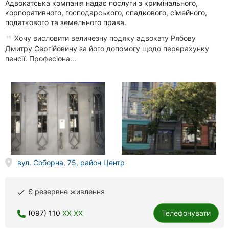
Адвокатська компанія надає послуги з кримінального,
корпоративного, господарського, спадкового, сімейного,
податкового та земельного права.
Хочу висловити величезну подяку адвокату Рябову
Дмитру Сергійовичу за його допомогу щодо перерахунку
пенсії. Професіона...
вул. Соборна, 75, район Центр
Є резервне живлення
done
(097) 110
XX XX
Телефонувати