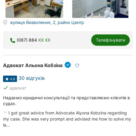
вулиця Визволення, 2, район Центр
(067) 884
XX XX
Телефонувати
Адвокат Альона Кобзіна
30 відгуків
4.8
done
адвокат
Надаємо юридичні консультації та представляємо клієнтів в
судах.
I got great advice from Advocate Alyona Kobzina regarding
my case. She was very prompt and advised me how to solve my
le...