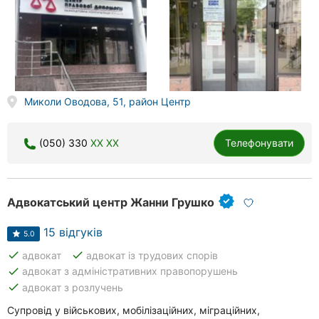
Херсон
Полтава
Чернігів
Миколи Оводова, 51, район Центр
Черкаси
Чернівці
(050) 330
XX XX
Телефонувати
Суми
Івано-
Адвокатський центр Жанни Грушко
Франківськ
15 відгуків
5.0
Луцьк
done
done
адвокат
адвокат із трудових спорів
done
адвокат з адміністративних правопорушень
Ужгород
done
адвокат з розлучень
Карпати
Супровід у військових, мобілізаційних, міграційних,