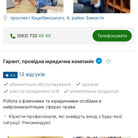
проспект Коцюбинського, 4, район Замостя
(063) 732
XX XX
Телефонувати
Гарант, провідна юридична компанія
13 відгуків
4.6
done
done
абонентське обслуговування
адвокат
done
done
реєстр юридичних осіб
штемпельна продукція
Робота з фізичними та юридичними особами в
найрізноманітніших сферах права.
Юристи-професіонали, які знайдуть вихід з будь-якої
ситуації. Рекомендую!