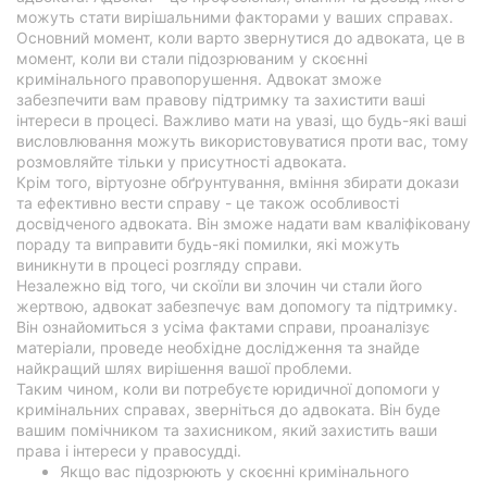
можуть стати вирішальними факторами у ваших справах.
Основний момент, коли варто звернутися до адвоката, це в
момент, коли ви стали підозрюваним у скоєнні
кримінального правопорушення. Адвокат зможе
забезпечити вам правову підтримку та захистити ваші
інтереси в процесі. Важливо мати на увазі, що будь-які ваші
висловлювання можуть використовуватися проти вас, тому
розмовляйте тільки у присутності адвоката.
Крім того, віртуозне обґрунтування, вміння збирати докази
та ефективно вести справу - це також особливості
досвідченого адвоката. Він зможе надати вам кваліфіковану
пораду та виправити будь-які помилки, які можуть
виникнути в процесі розгляду справи.
Незалежно від того, чи скоїли ви злочин чи стали його
жертвою, адвокат забезпечує вам допомогу та підтримку.
Він ознайомиться з усіма фактами справи, проаналізує
матеріали, проведе необхідне дослідження та знайде
найкращий шлях вирішення вашої проблеми.
Таким чином, коли ви потребуєте юридичної допомоги у
кримінальних справах, зверніться до адвоката. Він буде
вашим помічником та захисником, який захистить ваши
права і інтереси у правосудді.
Якщо вас підозрюють у скоєнні кримінального