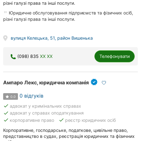
різні галузі права та інші послуги.
Юридичне обслуговування підприємств та фізичних осіб,
різні галузі права та інші послуги.
вулиця Келецька, 51, район Вишенька
(098) 835
XX XX
Телефонувати
Ампаро Лекс, юридична компанія
0 відгуків
0.0
done
адвокат у кримінальних справах
done
адвокат у справах оподаткування
done
done
корпоративне право
реєстр юридичних осіб
Корпоративне, господарське, податкове, цивільне право,
представництво в судах, реєстрація юридичних та фізичних