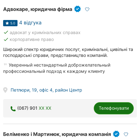
Адвокаре, юридична фірма
4 відгука
5.0
done
адвокат у кримінальних справах
done
корпоративне право
Широкий спектр юридичних послуг, кримінальні, цивільні та
господарські справи, представництво компаній.
Уверенный нестандартный доброжелательный
профессиональный подход к каждому клиенту
Петлюри, 19, офіс 4, район Центр
(067) 901
XX XX
Телефонувати
Беліменко і Мартинюк, юридична компанія