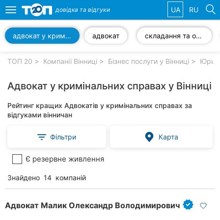
UA
RU
довідка та
відгуки
Toggle
navigation
адвокат у кримінальних справах
адвокат
складання та оформлення документів
Обрані
компанії
ТОП 20
Компанії Вінниці
Бізнес послуги у Вінниці
Юриди
Адвокат у кримінальних справах у Вінниці
Рейтинг кращих Адвокатів у кримінальних справах за
Популярні
відгуками вінничан
рубрики:
Фільтри
Карта
Стоматології
Є резервне живлення
Ветеринарні
клініки
Знайдено
14
компаній
Приватні
клініки
Адвокат Малик Олександр Володимирович