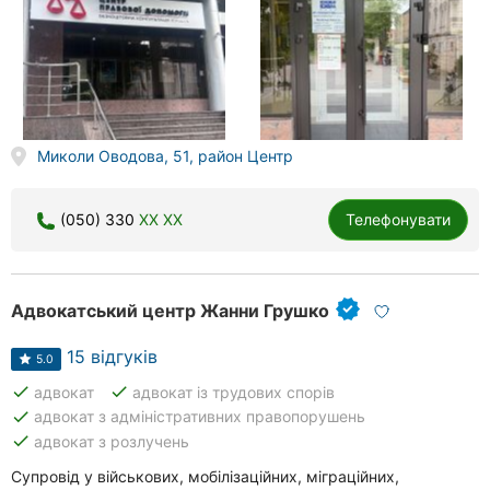
Херсон
Полтава
Чернігів
Миколи Оводова, 51, район Центр
Черкаси
Чернівці
(050) 330
XX XX
Телефонувати
Суми
Івано-
Адвокатський центр Жанни Грушко
Франківськ
15 відгуків
5.0
Луцьк
done
done
адвокат
адвокат із трудових спорів
done
адвокат з адміністративних правопорушень
Ужгород
done
адвокат з розлучень
Карпати
Супровід у військових, мобілізаційних, міграційних,