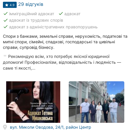
29 відгуків
4.9
done
done
імміграційний адвокат
адвокат
done
адвокат із трудових спорів
done
адвокат з адміністративних правопорушень
Спори з банками, земельні справи, нерухомість, податкові та
митні спори, сімейні, спадкові, господарські та цивільні
справи, супровід бізнесу.
Рекомендую всім, хто потребує якісної юридичної
допомоги! Професіоналізм, відповідальність і людяність —
саме ті якості,...
вул. Миколи Оводова, 24/1, район Центр