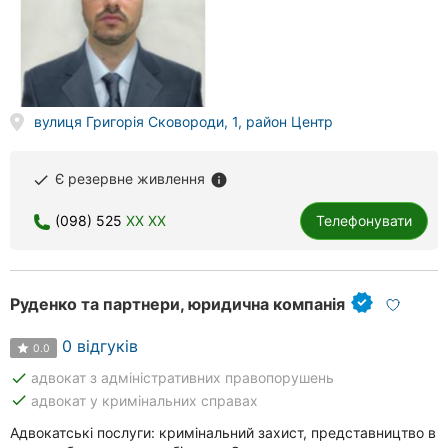
вулиця Григорія Сковороди, 1, район Центр
Є резервне живлення
done
info
(098) 525
XX XX
Телефонувати
Руденко та партнери, юридична компанія
0 відгуків
0.0
done
адвокат з адміністративних правопорушень
done
адвокат у кримінальних справах
Адвокатські послуги: кримінальний захист, представництво в