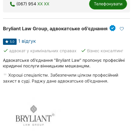
(067) 954
XX XX
Телефонувати
Bryliant Law Group, адвокатське об'єднання
1 відгук
5.0
done
done
адвокат у кримінальних справах
бізнес консалтинг
Адвокатське об'єднання "Bryliant Law" пропонує професійні
юридичні послуги вінницьким мешканцям.
Хороші спеціалістм. Забезпечили цілком професійний
захист в суді. Раджу дане адвокатське об'єднання.