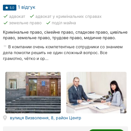
1 відгук
5.0
done
done
адвокат
адвокат у кримінальних справах
done
done
земельне право
поділ майна
Кримінальне право, сімейне право, спадкове право, цивільне
право, земельне право, трудове право, медичне право.
В компании очень компетентные сотрудники со знанием
дела помогли решить не один сложный вопрос. Все
грамотно, чётко и ор...
вулиця Визволення, 8, район Центр