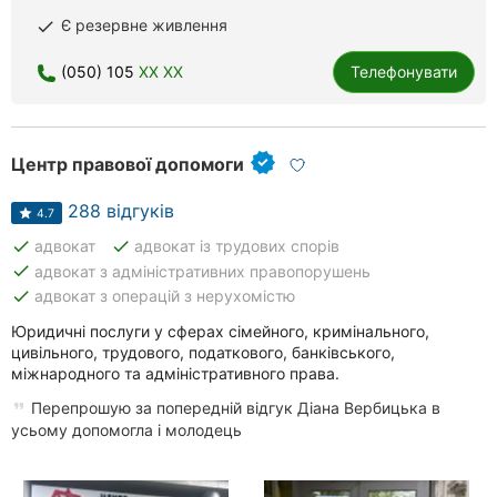
Рівне
Є резервне живлення
done
Одеса
(050) 105
XX XX
Телефонувати
Кропивницький
Центр правової допомоги
Київ
288 відгуків
Харків
4.7
done
done
адвокат
адвокат із трудових спорів
Запоріжжя
done
адвокат з адміністративних правопорушень
done
адвокат з операцій з нерухомістю
Дніпро
Юридичні послуги у сферах сімейного, кримінального,
цивільного, трудового, податкового, банківського,
Львів
міжнародного та адміністративного права.
Кривий
Перепрошую за попередній відгук Діана Вербицька в
Ріг
усьому допомогла і молодець
Миколаїв