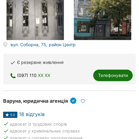
вул. Соборна, 75, район Центр
Є резервне живлення
done
(097) 110
XX XX
Телефонувати
Варуна, юридична агенція
18 відгуків
5.0
done
адвокат із трудових спорів
done
адвокат у кримінальних справах
done
адвокат у справах оподаткування