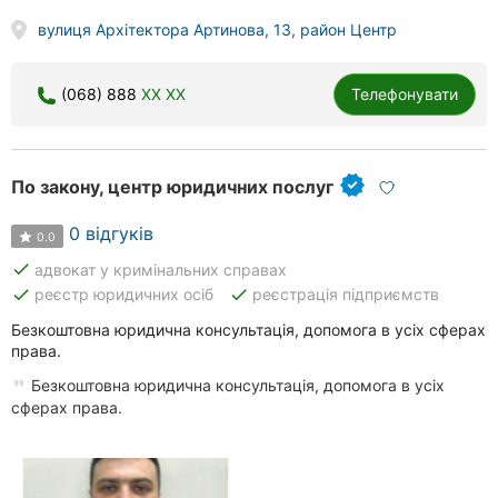
вулиця Архітектора Артинова, 13, район Центр
(068) 888
XX XX
Телефонувати
По закону, центр юридичних послуг
0 відгуків
0.0
done
адвокат у кримінальних справах
done
done
реєстр юридичних осіб
реєстрація підприємств
Безкоштовна юридична консультація, допомога в усіх сферах
права.
Безкоштовна юридична консультація, допомога в усіх
сферах права.