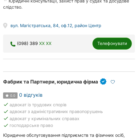
Юридичні консультації, захист прав у судах та досудове
слідство.
вул. Магістратська, 84, оф.12, район Центр
(098) 389
XX XX
Телефонувати
Фабрик та Партнери, юридична фірма
0 відгуків
0.0
done
адвокат із трудових спорів
done
адвокат з адміністративних правопорушень
done
адвокат у кримінальних справах
done
господарське право
Юридичне обслуговування підприємств та фізичних осіб,