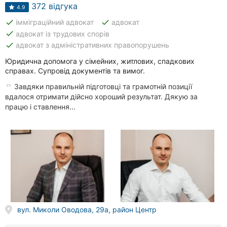
Автошколи
372 відгука
4.9
done
done
імміграційний адвокат
адвокат
Ресторани
done
адвокат із трудових спорів
done
адвокат з адміністративних правопорушень
Всі
рубрики
Юридична допомога у сімейних, житлових, спадкових
справах. Супровід документів та вимог.
Завдяки правильній підготовці та грамотній позиції
вдалося отримати дійсно хороший результат. Дякую за
працю і ставлення...
Всі
міста:
Вінниця
Житомир
Тернопіль
вул. Миколи Оводова, 29а, район Центр
Хмельницький