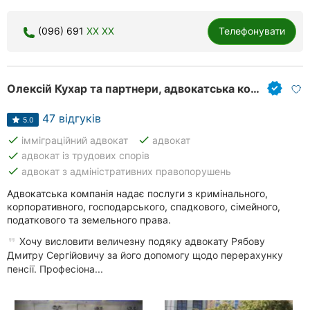
(096) 691
XX XX
Телефонувати
Олексій Кухар та партнери, адвокатська компанія
47 відгуків
5.0
done
done
імміграційний адвокат
адвокат
done
адвокат із трудових спорів
done
адвокат з адміністративних правопорушень
Адвокатська компанія надає послуги з кримінального,
корпоративного, господарського, спадкового, сімейного,
податкового та земельного права.
Хочу висловити величезну подяку адвокату Рябову
Дмитру Сергійовичу за його допомогу щодо перерахунку
пенсії. Професіона...