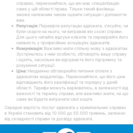
справах, переконайтеся, що він має спеціалізацію
саме у цій області права. Тільки такий фахівець
зможе належним чином оцінити ситуацію і допомогти
вам.
Репутація:
Перевірте репутацію адвоката, з'ясуйте, чи
були скарги на нього, чи вигравав він схожі справи.
Для цього читайте відгуки клієнтів та перевіряйте його
наявність у професійних асоціаціях адвокатів.
Комунікація:
Важливо мати спільну мову з адвокатом.
Зустріньтесь з ним особисто, обговоріть вашу справу
і оцініть, наскільки ви відчуваєте його підтримку та
розуміння ситуації.
Ціна:
Неодмінно обговорюйте питання оплати з
адвокатом заздалегідь. Переконайтеся, що його ціни
відповідають його кваліфікації та порядку у даній
області. Тарифи можуть варіюватись, в залежності від
важкості та терміну справи, але важливо знати, на що
саме ви будете витрачати свої кошти.
Середня вартість послуг адвоката у кримінальних справах
в Україні становить від 10 000 до 50 000 гривень, залежно
від складності справи та досвіду адвоката.