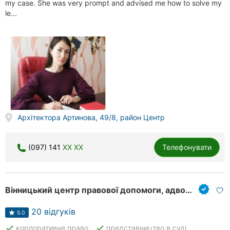
my case. She was very prompt and advised me how to solve my
le...
Архітектора Артинова, 49/8, район Центр
(097) 141
XX XX
Телефонувати
Вінницький центр правової допомоги, адвокатське об'єднання
20 відгуків
5.0
done
done
корпоративне право
представництво в суді