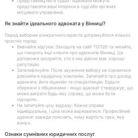
Представництво в судах: Адвокати можуть
представляти ваші інтереси в суді або органах
місцевого управління.
Як знайти ідеального адвоката у Вінниці?
Перед вибором конкретного юриста дотримуйтеся кількох
простих порад:
Вивчайте відгуки: Заходьте на сайт ТОП20 та читайте,
що говорять інші клієнти про адвокатів Вінниці. Це
допоможе зрозуміти, хто з них дійсно має хорошу
репутацію.
Зателефонуйте: Після звуження вибору не соромтеся
дзвонити в юридичну компанію. Запитайте про досвід
адвоката, його ліцензію та спеціалізацію. Будьте
обережні з обіцянками – якщо адвокат стверджує, що
може виграти будь-яку справу, це може бути
підозріло.
Не запитуйте ціну відразу: Кожна справа
індивідуальна, і ціна може варіюватися. Професійний
адвокат завжди пояснить, чому вартість така, яка
вона є.
Ознаки сумнівних юридичних послуг