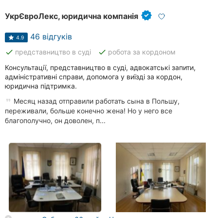
УкрЄвроЛекс, юридична компанія
46 відгуків
4.9
done
done
представництво в суді
робота за кордоном
Консультації, представництво в суді, адвокатські запити,
адміністративні справи, допомога у виїзді за кордон,
юридична підтримка.
Месяц назад отправили работать сына в Польшу,
переживали, больше конечно жена! Но у него все
благополучно, он доволен, п...