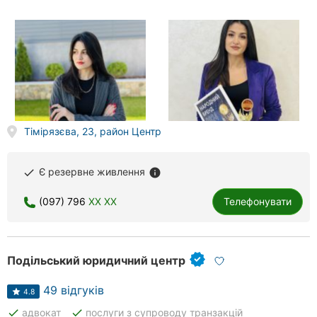
Тімірязєва, 23, район Центр
Є резервне живлення
done
info
(097) 796
XX XX
Телефонувати
Подільський юридичний центр
49 відгуків
4.8
done
done
адвокат
послуги з супроводу транзакцій