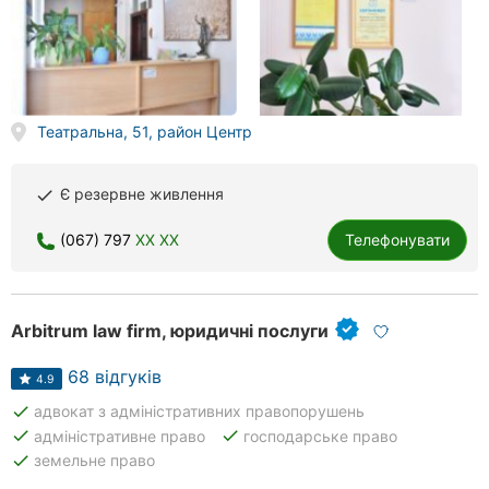
Театральна, 51, район Центр
Є резервне живлення
done
(067) 797
XX XX
Телефонувати
Arbitrum law firm, юридичні послуги
68 відгуків
4.9
done
адвокат з адміністративних правопорушень
done
done
адміністративне право
господарське право
done
земельне право