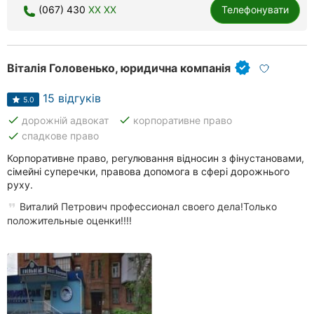
(067) 430
XX XX
Телефонувати
Віталія Головенько, юридична компанія
15 відгуків
5.0
done
done
дорожній адвокат
корпоративне право
done
спадкове право
Корпоративне право, регулювання відносин з фінустановами,
сімейні суперечки, правова допомога в сфері дорожнього
руху.
Виталий Петрович профессионал своего дела!Только
положительные оценки!!!!