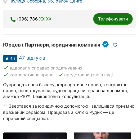
вулиця Соборна, 66, район Центр
(096) 786
XX XX
Телефонувати
Юрцев і Партнери, юридична компанія
47 відгуків
4.8
done
адвокат у справах оподаткування
done
done
корпоративне право
представництво в суді
Супроводження бізнесу, корпоративне право, контрактне
право, оподаткування, судові процеси, правова допомога,
знижка -10%, безкоштовна консультація.
Звертався за юридичною допомогою і залишився приємно
вражений сервісом. Працював з Юлією Рудик — це
справжній спеціаліст...