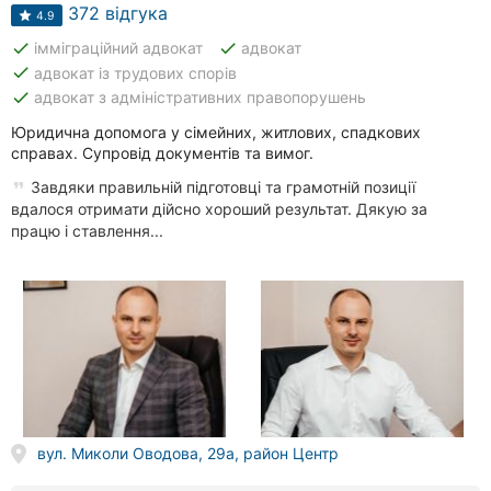
Автошколи
372 відгука
4.9
done
done
імміграційний адвокат
адвокат
Ресторани
done
адвокат із трудових спорів
done
адвокат з адміністративних правопорушень
Всі
рубрики
Юридична допомога у сімейних, житлових, спадкових
справах. Супровід документів та вимог.
Завдяки правильній підготовці та грамотній позиції
вдалося отримати дійсно хороший результат. Дякую за
працю і ставлення...
Всі
міста:
Вінниця
Житомир
Тернопіль
вул. Миколи Оводова, 29а, район Центр
Хмельницький