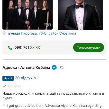
вулиця Пирогова, 76-Б, район Слов'янка
(096) 761
XX XX
Телефонувати
Адвокат Альона Кобзіна
30 відгуків
4.8
done
адвокат
Надаємо юридичні консультації та представляємо клієнтів в
судах.
I got great advice from Advocate Alyona Kobzina regarding