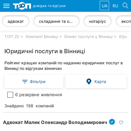
UA
RU
довідка та
відгуки
Toggle
navigation
адвокат
складання та оформлення документів
нотаріус
Обрані
компанії
ТОП 20
Компанії Вінниці
Бізнес послуги у Вінниці
Юридич
Юридичні послуги в Вінниці
Рейтинг кращих компаній по наданню юридичних послуг в
Популярні
Вінниці по відгукам вінничан
рубрики:
Фільтри
Карта
Стоматології
Є резервне живлення
Ветеринарні
клініки
Знайдено
198
компаній
Приватні
клініки
Адвокат Малик Олександр Володимирович