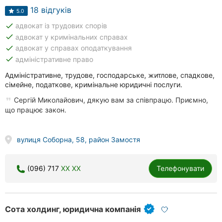
18 відгуків
5.0
done
адвокат із трудових спорів
done
адвокат у кримінальних справах
done
адвокат у справах оподаткування
done
адміністративне право
Адміністративне, трудове, господарське, житлове, спадкове,
сімейне, податкове, кримінальне юридичні послуги.
Сергій Миколайович, дякую вам за співпрацю. Приємно,
що працює закон.
вулиця Соборна, 58, район Замостя
(096) 717
XX XX
Телефонувати
Сота холдинг, юридична компанія