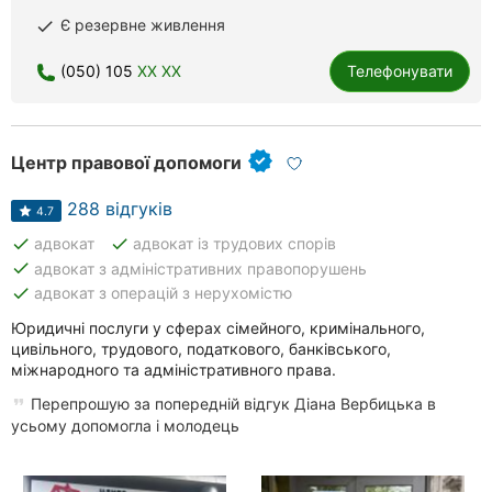
Рівне
Є резервне живлення
done
Одеса
(050) 105
XX XX
Телефонувати
Кропивницький
Центр правової допомоги
Київ
288 відгуків
Харків
4.7
done
done
адвокат
адвокат із трудових спорів
Запоріжжя
done
адвокат з адміністративних правопорушень
done
адвокат з операцій з нерухомістю
Дніпро
Юридичні послуги у сферах сімейного, кримінального,
цивільного, трудового, податкового, банківського,
Львів
міжнародного та адміністративного права.
Кривий
Перепрошую за попередній відгук Діана Вербицька в
Ріг
усьому допомогла і молодець
Миколаїв