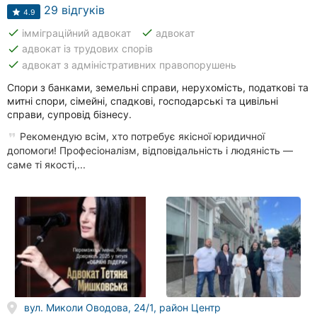
29 відгуків
4.9
done
done
імміграційний адвокат
адвокат
done
адвокат із трудових спорів
done
адвокат з адміністративних правопорушень
Спори з банками, земельні справи, нерухомість, податкові та
митні спори, сімейні, спадкові, господарські та цивільні
справи, супровід бізнесу.
Рекомендую всім, хто потребує якісної юридичної
допомоги! Професіоналізм, відповідальність і людяність —
саме ті якості,...
вул. Миколи Оводова, 24/1, район Центр