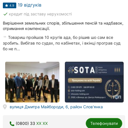
19 відгуків
4.9
done
кредит під заставу нерухомості
Вирішення земельних спорів, збільшення пенсій та надбавок,
отримання компенсації.
Товариш пройшов 10 кругів ада, бо рішив шо сам все
зробить. Вибігав по судах, по кабінетах, і вкінці програв суд
бо не п...
вулиця Дмитра Майбороди, 6, район Слов'янка
(0800) 33
XX XX
Телефонувати