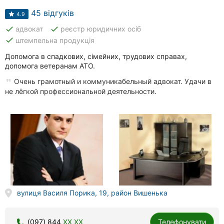
45 відгуків
4.9
done
done
адвокат
реєстр юридичних осіб
done
штемпельна продукція
Допомога в спадкових, сімейних, трудових справах,
допомога ветеранам АТО.
Очень грамотный и коммуникабельный адвокат. Удачи в
не лёгкой профессиональной деятельности.
вулиця Василя Порика, 19, район Вишенька
(097) 844
XX XX
Телефонувати