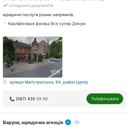
done
складання документів
юридичні послуги різних напрямків.
Кваліфіковані фахівці Все супер Дякую
вулиця Магістратська, 64, район Центр
(067) 430
XX XX
Телефонувати
Варуна, юридична агенція