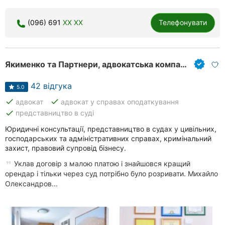
(096) 691
XX XX
Телефонувати
Якименко та Партнери, адвокатська компанія
42 відгука
5.0
done
done
адвокат
адвокат у справах оподаткування
done
представництво в суді
Юридичні консультації, представництво в судах у цивільних,
господарських та адміністративних справах, кримінальний
захист, правовий супровід бізнесу.
Уклав договір з малою платою і знайшовся кращий
орендар і тільки через суд потрібно було розривати. Михайло
Олександров...