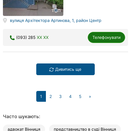
вулиця Архітектора Артинова, 1, район Центр
(093) 285
XX XX
Телефонувати
Дивитись ще
(current)
1
2
3
4
5
»
Часто шукають:
адвокат Вінниця
представництво в суді Вінниця