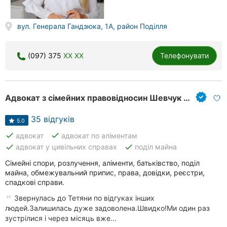
вул. Генерала Гандзюка, 1А, район Поділля
(097) 375
XX XX
Телефонувати
Адвокат з сімейних правовідносин Шевчук Тетяна Володимирівна
35 відгуків
5.0
done
done
адвокат
адвокат по аліментам
done
done
адвокат у цивільних справах
поділ майна
Сімейні спори, розлучення, аліменти, батьківство, поділ
майна, обмежувальний припис, права, довідки, реєстри,
спадкові справи.
Звернулась до Тетяни по відгуках інших
людей.Залишилась дуже задоволена.Швидко!Ми один раз
зустрілися і через місяць вже...