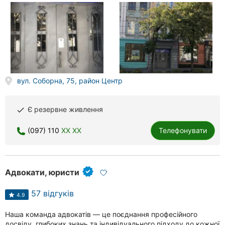
вул. Соборна, 75, район Центр
Є резервне живлення
done
(097) 110
XX XX
Телефонувати
Адвокати, юристи
57 відгуків
4.9
Наша команда адвокатів — це поєднання професійного
досвіду, глибоких знань та індивідуального підходу до кожної