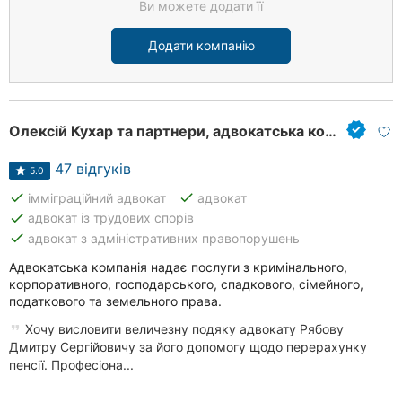
Ви можете додати її
Додати компанію
Олексій Кухар та партнери, адвокатська компанія
47 відгуків
5.0
done
done
імміграційний адвокат
адвокат
done
адвокат із трудових спорів
done
адвокат з адміністративних правопорушень
Адвокатська компанія надає послуги з кримінального,
корпоративного, господарського, спадкового, сімейного,
податкового та земельного права.
Хочу висловити величезну подяку адвокату Рябову
Дмитру Сергійовичу за його допомогу щодо перерахунку
пенсії. Професіона...