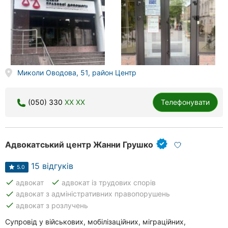
Херсон
Полтава
Чернігів
Миколи Оводова, 51, район Центр
Черкаси
Чернівці
(050) 330
XX XX
Телефонувати
Суми
Івано-
Адвокатський центр Жанни Грушко
Франківськ
15 відгуків
5.0
Луцьк
done
done
адвокат
адвокат із трудових спорів
done
адвокат з адміністративних правопорушень
Ужгород
done
адвокат з розлучень
Супровід у військових, мобілізаційних, міграційних,