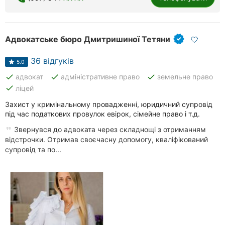
Адвокатське бюро Дмитришиної Тетяни
36 відгуків
5.0
done
done
done
адвокат
адміністративне право
земельне право
done
ліцей
Захист у кримінальному провадженні, юридичний супровід
під час податкових провулок евірок, сімейне право і т.д.
Звернувся до адвоката через складнощі з отриманням
відстрочки. Отримав своєчасну допомогу, кваліфікований
супровід та по...