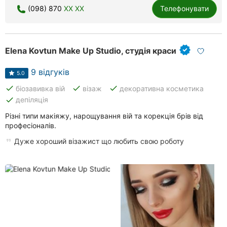
(098) 870
XX XX
Телефонувати
Elena Kovtun Make Up Studio, студія краси
9 відгуків
5.0
done
done
done
біозавивка вій
візаж
декоративна косметика
done
депіляція
Різні типи макіяжу, нарощування вій та корекція брів від
професіоналів.
Дуже хороший візажист що любить свою роботу