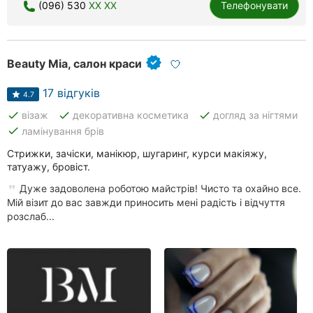
(096) 530
XX XX
Телефонувати
Beauty Mia, салон краси
17 відгуків
4.7
done
done
done
візаж
декоративна косметика
догляд за нігтями
done
ламінування брів
Стрижки, зачіски, манікюр, шугаринг, курси макіяжу,
татуажу, бровіст.
Дуже задоволена роботою майстрів! Чисто та охайно все.
Мій візит до вас завжди приносить мені радість і відчуття
розслаб...