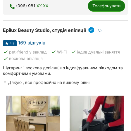
(096) 981
XX XX
Телефонувати
Рівне
Одеса
Epilux Beauty Studio, студія епіляції
Кропивницький
169 відгуків
Київ
4.9
done
done
done
pet-friendly заклад
Wi-Fi
індивідуальні заняття
Харків
done
воскова епіляція
Шугаринг і воскова депіляція з індивідуальним підходом та
Запоріжжя
комфортними умовами.
Дніпро
Дякую , все професійно на вищому рівні.
Львів
Кривий
Ріг
Миколаїв