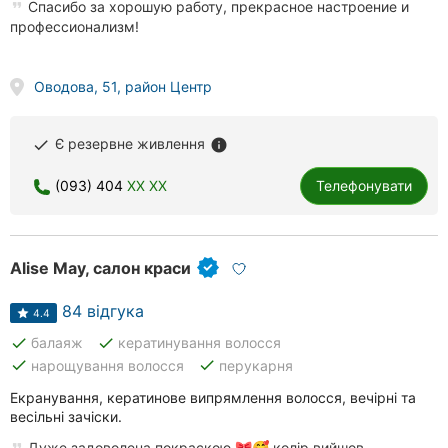
Спасибо за хорошую работу, прекрасное настроение и
профессионализм!
Оводова, 51, район Центр
Є резервне живлення
done
info
(093) 404
XX XX
Телефонувати
Alise May, салон краси
84 відгука
4.4
done
done
балаяж
кератинування волосся
done
done
нарощування волосся
перукарня
Екранування, кератинове випрямлення волосся, вечірні та
весільні зачіски.
Дуже задоволена покраскою 🎀🥰 колір вийшов