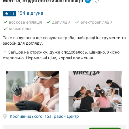
Meri-Di, студія естетичної епіляції
154 відгука
4.8
done
done
done
воскова епіляція
депіляція
електроепіляція
done
косметолог
Таке піклування ще пошукати треба, найкращі інструменти та
засоби для догляду.
Зайшов на стрижку, дуже сподобалось. Швидко, якісно,
стерильно. Нормальні ціни, хороші враження.
Кропивницького, 15а, район Центр