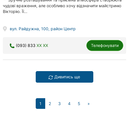
чудові враження, але особливо хочу відзначити майстриню
Вікторію. Її...
вул. Райдужна, 100, район Центр
(093) 833
XX XX
Телефонувати
Дивитись ще
(current)
1
2
3
4
5
»