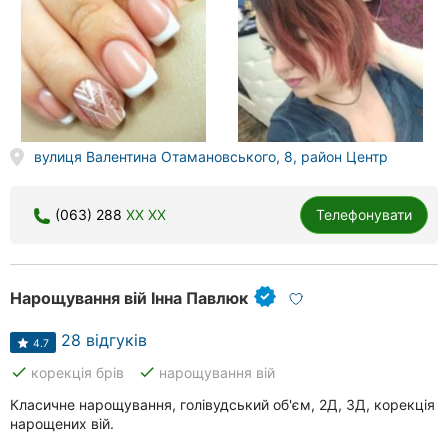
вулиця Валентина Отамановського, 8, район Центр
(063) 288
XX XX
Телефонувати
Нарощування вій Інна Павлюк
28 відгуків
4.7
done
done
корекція брів
нарощування вій
Класичне нарощування, голівудський об'єм, 2Д, 3Д, корекція
нарощених вій.