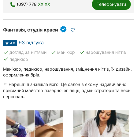
(097) 778
XX XX
Телефонувати
Фантазія, студія краси
93 відгука
4.8
done
done
done
догляд за нігтями
манікюр
нарощування нігтів
done
педикюр
Манікюр, педикюр, нарощування, зміцнення нігтів, їх дизайн,
оформлення брів.
Нарешті я знайшла його! Це салон в якому надзвичайно
приємний майстер лазерної епіляції, адміністратори та весь
персонал...