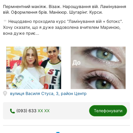
Пермнентний макiяж. Вiзаж. Нарощування вiй. Ламiнування
вiй. Оформлення брiв. Манiкюр. Шугарiнг. Курси.
Нещодавно проходила курс "Ламінування вій + ботокс".
Хочу сказати, що я дуже задоволена вчителем Мариною,
вона дуже приє...
вулиця Василя Стуса, 3, район Центр
(093) 633
XX XX
Телефонувати