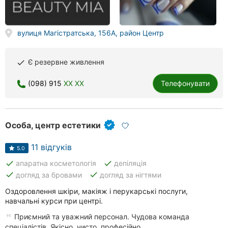
вулиця Магістратська, 156А, район Центр
Є резервне живлення
done
(098) 915
XX XX
Телефонувати
Особа, центр естетики
11 відгуків
5.0
done
done
апаратна косметологія
депіляція
done
done
догляд за бровами
догляд за нігтями
Оздоровлення шкіри, макіяж і перукарські послуги,
навчальні курси при центрі.
Приємний та уважний персонал. Чудова команда
спеціалістів. Якісно, чисто, професійно...