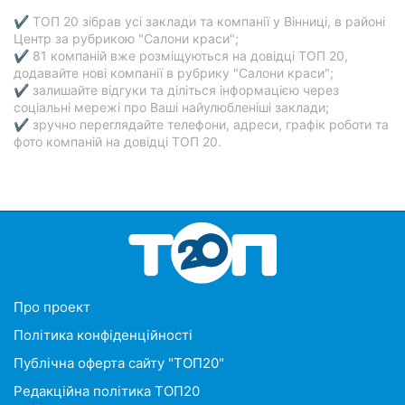
✔ ТОП 20 зібрав усі заклади та компанії у Вінниці, в районі
Центр за рубрикою "Салони краси";
✔ 81 компаній вже розміщуються на довідці ТОП 20,
додавайте нові компанії в рубрику "Салони краси";
✔ залишайте відгуки та діліться інформацією через
соціальні мережі про Ваші найулюбленіші заклади;
✔ зручно переглядайте телефони, адреси, графік роботи та
фото компаній на довідці ТОП 20.
Про проект
Політика конфіденційності
Публічна оферта сайту "ТОП20"
Редакційна політика ТОП20