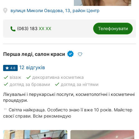
вулиця Миколи Оводова, 13, район Центр
(063) 183
XX XX
Телефонувати
Перша леді, салон краси
12 відгуків
4.6
done
done
візаж
декоративна косметика
done
done
догляд за бровами
догляд за нігтями
Лікувальні і перукарські послуги, косметологічні і косметичні
процедури.
Світла найкраща. Особисто знаю її вже 10 років. Майстер
своєї справи. Всім рекомендую