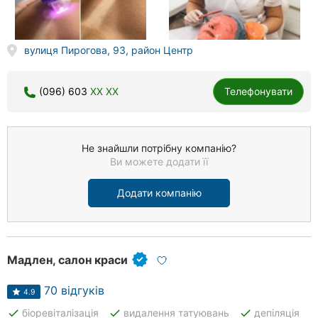
вулиця Пирогова, 93, район Центр
(096) 603
XX XX
Телефонувати
Не знайшли потрібну компанію?
Ви можете додати її
Додати компанію
Мадлен, салон краси
70 відгуків
4.9
done
done
done
біоревіталізація
видалення татуювань
депіляція