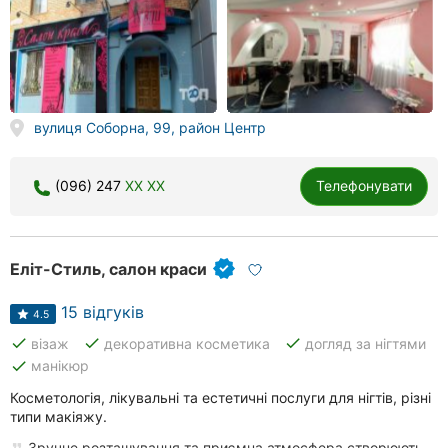
вулиця Соборна, 99, район Центр
(096) 247
XX XX
Телефонувати
Еліт-Стиль, салон краси
15 відгуків
4.5
done
done
done
візаж
декоративна косметика
догляд за нігтями
done
манікюр
Косметологія, лікувальні та естетичні послуги для нігтів, різні
типи макіяжу.
Зручне розташування та приємна атмосфера створюють