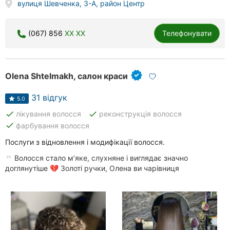
вулиця Шевченка, 3-А, район Центр
(067) 856
XX XX
Телефонувати
Olena Shtelmakh, салон краси
31 відгук
5.0
done
done
лікування волосся
реконструкція волосся
done
фарбування волосся
Послуги з відновлення і модифікації волосся.
Волосся стало м’яке, слухняне і виглядає значно
доглянутіше 💔 Золоті ручки, Олена ви чарівниця