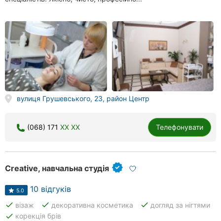
вулиця Грушевського, 23, район Центр
(068) 171
XX XX
Телефонувати
Creative, навчальна студія
10 відгуків
5.0
done
done
done
візаж
декоративна косметика
догляд за нігтями
done
корекція брів