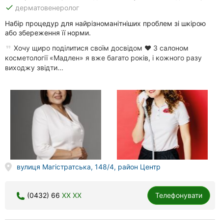
done
дерматовенеролог
Набір процедур для найрізноманітніших проблем зі шкірою
або збереження її норми.
Хочу щиро поділитися своїм досвідом ❤️ З салоном
косметології «Мадлен» я вже багато років, і кожного разу
виходжу звідти...
вулиця Магістратська, 148/4, район Центр
(0432) 66
XX XX
Телефонувати