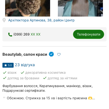
Архітектора Артинова, 38, район Центр
(099) 269
XX XX
Телефонувати
Beautylab, салон краси
23 відгука
5.0
done
done
візаж
декоративна косметика
done
done
догляд за бровами
догляд за нігтями
Фарбування волосся, Кератинування, манікюр, візаж,
Подарункові сертифікати.
Обожнюю. Стрижка за 15 хв і вартість приємна 🫶…