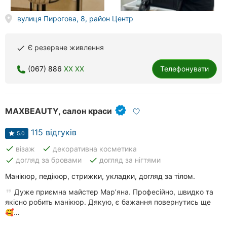
Херсон
вулиця Пирогова, 8, район Центр
Полтава
Є резервне живлення
done
Чернігів
(067) 886
XX XX
Телефонувати
Черкаси
Чернівці
MAXBEAUTY, салон краси
Суми
115 відгуків
5.0
Івано-
done
done
візаж
декоративна косметика
Франківськ
done
done
догляд за бровами
догляд за нігтями
Луцьк
Манікюр, педікюр, стрижки, укладки, догляд за тілом.
Дуже приємна майстер Марʼяна. Професійно, швидко та
Ужгород
якісно робить манікюр. Дякую, є бажання повернутись ще
🥰…
Карпати