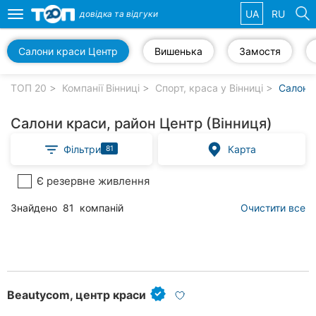
UA
RU
довідка та
відгуки
Toggle
navigation
Салони краси Центр
Вишенька
Замостя
Обрані
компанії
ТОП 20
Компанії Вінниці
Спорт, краса у Вінниці
Салони 
Салони краси, район Центр (Вінниця)
Фільтри
Карта
81
Популярні
рубрики:
Є резервне живлення
Стоматології
Знайдено
81
компаній
Очистити все
Ветеринарні
клініки
Приватні
клініки
Beautycom, центр краси