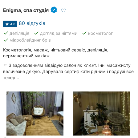
Enigma, спа студія
80 відгуків
4.8
done
done
done
депіляція
догляд за нігтями
косметолог
done
мікроблейдинг брів
Косметологія, масаж, нігтьовий сервіс, депіляція,
перманентний макіяж.
З задоволенням відвідую салон як клієнт. Інні масажисту
величезне дякую. Дарувала сертифікати рідним і подрузі все
тепер...