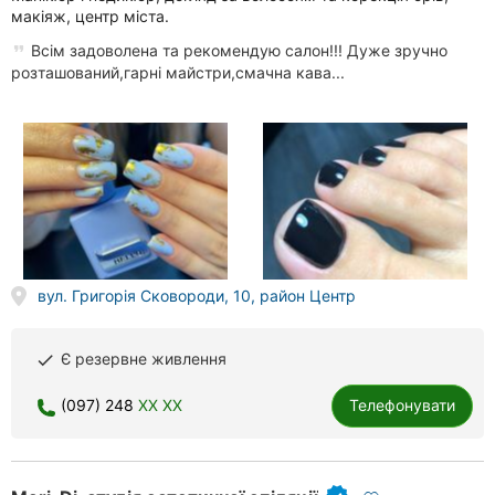
макіяж, центр міста.
Всім задоволена та рекомендую салон!!! Дуже зручно
розташований,гарні майстри,смачна кава...
вул. Григорія Сковороди, 10, район Центр
Є резервне живлення
done
(097) 248
XX XX
Телефонувати