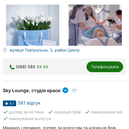
вулиця Театральна, 3, район Центр
(068) 585
XX XX
Телефонувати
Sky Lounge, студія краси
581 відгук
4.7
done
done
done
догляд за нігтями
корекція брів
ламінування вій
done
ламінування волосся
Манікюр і педикюр, догляд за волоссям та корекція брів,