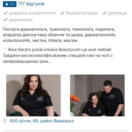
Автошколи
117 відгуків
4.7
done
done
done
апаратна косметологія
біоревіталізація
депіляція
Ресторани
done
дерматолог
Всі
Послуги дерматолога, трихолога, гінеколога, подолога,
рубрики
апаратна діагностика обличчя та шкіри, дерматоскопія,
кольпоскопія, чистки, пілінги, масаж.
Вже багато років клініка Beautycom-це моя любов!
Завдяки висококваліфікованим спеціалістам на чолі з
неперевершеною Ірин...
Всі
міста:
Вінниця
Житомир
Тернопіль
600-річчя, 68, район Вишенька
Хмельницький