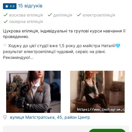
15 відгуків
4.8
done
done
done
воскова епіляція
депіляція
електроепіляція
done
лазерна епіляція
Цукрова епіляція, індивідуальні та групові курси навчання її
проведенню.
Ходжу до цієї студії вже 1,5 року до майстра Наталії🩵
результат електроепіляції чудовий, сервіс на рівні.
Рекомендую!…
вулиця Магістратська, 45, район Центр