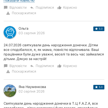
рівні: цікава програма, чуд...
Показати повністю
Відповісти
Поділитися
Корисно
chat_bubble
reply
thumb_up_alt
Поскаржитися
warning
Ольга
5.0
03 серпня 2026
24.07.2026 святкували день народження донечки. Дітям
все сподобалося, я, як мама, повністю відпочивала. Ваші
працівники були дуже уважні, веселі та весь час займалися
дітьми. Дякую за настрій!
Відповісти
Поділитися
Корисно
chat_bubble
reply
thumb_up_alt
Поскаржитися
warning
Яна Науменкова
5.0
02 серпня 2026
Святкували день народження донечки в Т.Ц F.A.Z.A, все
сподобалось, дітки задоволені було весело, атмосферно