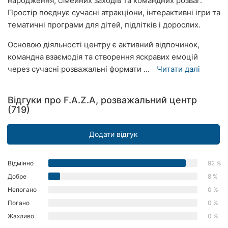
народження, сімейних заходів та командних розваг.
Херсон
Простір поєднує сучасні атракціони, інтерактивні ігри та
тематичні програми для дітей, підлітків і дорослих.
Полтава
Основою діяльності центру є активний відпочинок,
Чернігів
командна взаємодія та створення яскравих емоцій
через сучасні розважальні формати ...
Читати далі
Черкаси
Чернівці
Відгуки про F.A.Z.A, розважальний центр
(719)
Суми
Додати відгук
Івано-
Франківськ
Відмінно
92 %
Луцьк
Добре
8 %
Непогано
0 %
Ужгород
Погано
0 %
Жахливо
0 %
Карпати