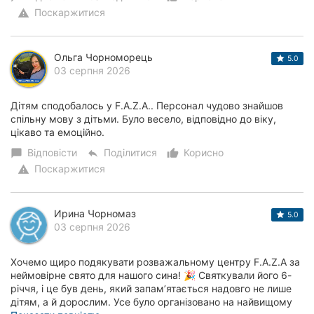
Поскаржитися
warning
Ольга Чорноморець
5.0
03 серпня 2026
Дітям сподобалось у F.A.Z.A.. Персонал чудово знайшов
спільну мову з дітьми. Було весело, відповідно до віку,
цікаво та емоційно.
Відповісти
Поділитися
Корисно
chat_bubble
reply
thumb_up_alt
Поскаржитися
warning
Ирина Чорномаз
5.0
03 серпня 2026
Хочемо щиро подякувати розважальному центру F.A.Z.A за
неймовірне свято для нашого сина! 🎉 Святкували його 6-
річчя, і це був день, який запам’ятається надовго не лише
дітям, а й дорослим. Усе було організовано на найвищому