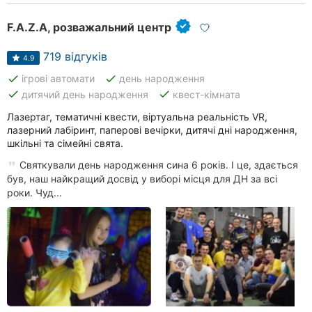
F.A.Z.A, розважальний центр
719 відгуків
4.9
done
done
ігрові автомати
день народження
done
done
дитячий день народження
квест-кімната
Лазертаг, тематичні квести, віртуальна реальність VR,
лазерний лабіринт, паперові вечірки, дитячі дні народження,
шкільні та сімейні свята.
Святкували день народження сина 6 років. І це, здається
був, наш найкращий досвід у виборі місця для ДН за всі
роки. Чуд...