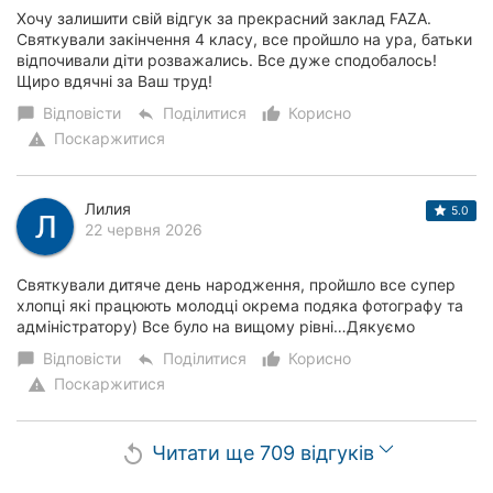
Хочу залишити свій відгук за прекрасний заклад FAZA.
Святкували закінчення 4 класу, все пройшло на ура, батьки
відпочивали діти розважались. Все дуже сподобалось!
Щиро вдячні за Ваш труд!
Відповісти
Поділитися
Корисно
chat_bubble
reply
thumb_up_alt
Поскаржитися
warning
Лилия
5.0
22 червня 2026
Святкували дитяче день народження, пройшло все супер
хлопці які працюють молодці окрема подяка фотографу та
адміністратору) Все було на вищому рівні…Дякуємо
Відповісти
Поділитися
Корисно
chat_bubble
reply
thumb_up_alt
Поскаржитися
warning
Читати ще 709 відгуків
replay