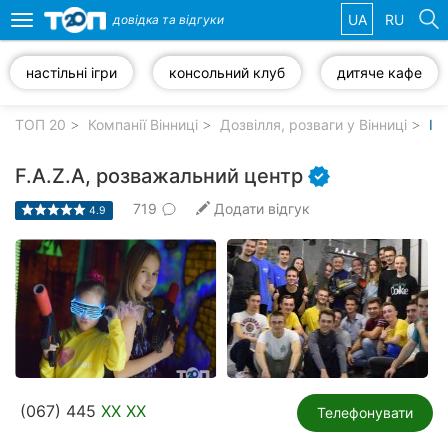
UA
RU
довідка та
відгуки
Toggle
navigation
настільні ігри
консольний клуб
дитяче кафе
Обрані
компанії
ТОП 20
Компанії Вінниці
Дозвілля, розваги у Вінниці
Іг
F.A.Z.A, розважальний центр
719
Додати відгук
4.9
Популярні
рубрики:
Стоматології
Ветеринарні
клініки
Приватні
(067) 445
XX XX
клініки
Телефонувати