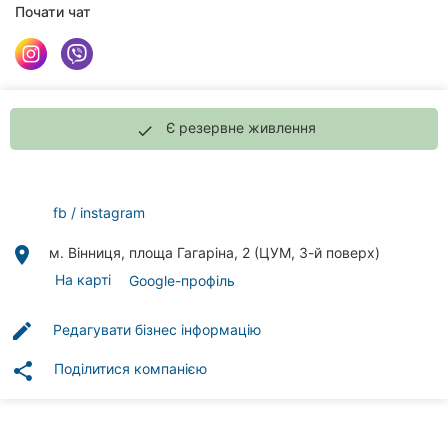
Автошколи
Почати чат
Ресторани
Всі
рубрики
Є резервне живлення
done
fb
instagram
Всі
place
м. Вінниця, площа Гагаріна, 2 (ЦУМ, 3-й поверх)
міста:
На карті
Google-профіль
Вінниця
edit
Редагувати бізнес інформацію
Житомир
share
Поділитися компанією
Тернопіль
Хмельницький