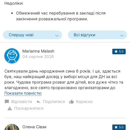
Недоліки:
Обмежений час перебування в закладі після
закінчення розважальної програми.
Спершу нові
Всі відгуки
Marianna Malash
5.0
04 серпня 2026
Святкували день народження сина 6 років. І це, здається
був, наш найкращий досвід у виборі місця для ДН за всі
роки. Чудова програма розваг для дітей, все дуже чітко та
злагоджено, все свято прораховано організаторами до
хвилини, жодна дитина не зали...
Показати повністю
Відповісти
Поділитися
Корисно
chat_bubble
reply
thumb_up_alt
Поскаржитися
warning
Олена Сівак
5.0