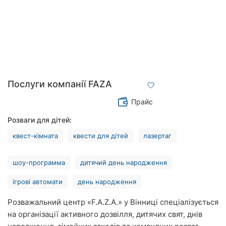
Рівне
Одеса
Кропивницький
Київ
Послуги компанії FAZA
Харків
Прайс
Запоріжжя
Розваги для дітей:
квест-кімната
квести для дітей
лазертаг
Дніпро
Львів
шоу-программа
дитячий день народження
ігрові автомати
день народження
Кривий
Ріг
Розважальний центр «F.A.Z.A.» у Вінниці спеціалізується
на організації активного дозвілля, дитячих свят, днів
Миколаїв