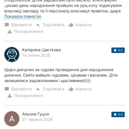
,цікаво день народження пройшло на ура,хочу подякувати
власниці закладу та її персоналу,власниця привітна, щира
доброзичлива,чуйна та дуже доб...
Показати повністю
Відповісти
Поділитися
Корисно
chat_bubble
reply
thumb_up_alt
Поскаржитися
warning
Катерина Цвєткова
5.0
14 липня 2026
Щиро дякуємо за чудове проведення дня народження
донечки. Свято вийшло чудовим, цікавим і веселим. Діти
залишилися задоволеними і щасливими)))))
Відповісти
Поділитися
Корисно
chat_bubble
reply
thumb_up_alt
Поскаржитися
warning
Альона Гуцол
5.0
27 червня 2026