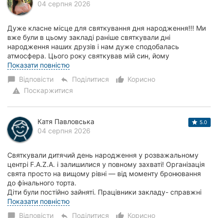
04 серпня 2026
Дуже класне місце для святкування дня народження!!! Ми
вже були в цьому закладі раніше святкували дні
народження наших друзів і нам дуже сподобалась
атмосфера. Цього року святкував мій син, йому
виповнилось 11 років. Навіть невеличкою компанією день...
Показати повністю
Відповісти
Поділитися
Корисно
chat_bubble
reply
thumb_up_alt
Поскаржитися
warning
Катя Павловська
5.0
04 серпня 2026
Святкували дитячий день народження у розважальному
центрі F.A.Z.A. і залишилися у повному захваті! Організація
свята просто на вищому рівні — від моменту бронювання
до фінального торта.
Діти були постійно зайняті. Працівники закладу- справжні
профес...
Показати повністю
Відповісти
Поділитися
Корисно
chat_bubble
reply
thumb_up_alt