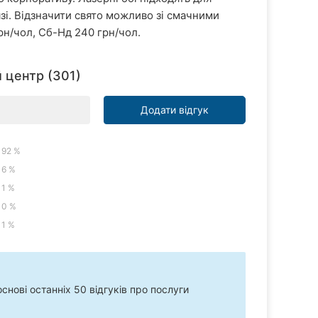
язі. Відзначити свято можливо зі смачними
грн/чол, Сб-Нд 240 грн/чол.
й центр (301)
Додати відгук
92 %
6 %
1 %
0 %
1 %
нові останніх 50 відгуків про послуги