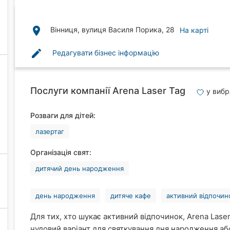
place
Вінниця, вулиця Василя Порика, 28
На карті
edit
Редагувати бізнес інформацію
Послуги компанії Arena Laser Tag
у виб
Розваги для дітей:
лазертаг
Організація свят:
дитячий день народження
день народження
дитяче кафе
активний відпочин
Для тих, хто шукає активний відпочинок, Arena Lase
чудовий варіант для святкування дня народження або