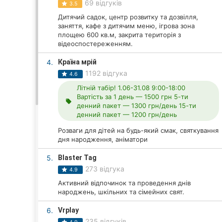
69 відгуків
3.5
Дитячий садок, центр розвитку та дозвілля,
заняття, кафе з дитячим меню, ігрова зона
Всі міста:
площею 600 кв.м, закрита територія з
відеоспостереженням.
Вінниця
4.
Країна мрій
1192 відгука
Житомир
4.6
Літній табір! 1.06-31.08 9:00-18:00
Тернопіль
Вартість за 1 день — 1500 грн 5-ти
local_offer
денний пакет — 1300 грн/день 15-ти
денний пакет — 1200 грн/день
Хмельницький
Розваги для дітей на будь-який смак, святкування
Рівне
дня народження, аніматори
5.
Blaster Tag
Одеса
273 відгука
4.9
Кропивницький
Активний відпочинок та проведення днів
народжень, шкільних та сімейних свят.
Київ
6.
Vrplay
235 відгуків