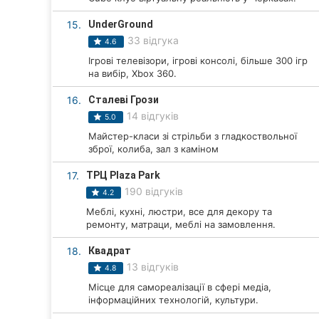
15.
UnderGround
33 відгука
4.6
Ігрові телевізори, ігрові консолі, більше 300 ігр
на вибір, Xbox 360.
16.
Сталеві Грози
14 відгуків
5.0
Майстер-класи зі стрільби з гладкоствольної
зброї, колиба, зал з каміном
17.
ТРЦ Plaza Park
190 відгуків
4.2
Меблі, кухні, люстри, все для декору та
ремонту, матраци, меблі на замовлення.
18.
Квадрат
13 відгуків
4.8
Місце для самореалізації в сфері медіа,
інформаційних технологій, культури.