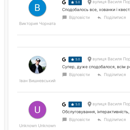
вулиця Василя Пор
5.0
Сподобалось все, хованки і квест
Відповісти
Поділитися
chat_bubble
reply
Виктория Чорната
вулиця Василя Пор
5.0
Супер, дуже сподобалося, всім 
Відповісти
Поділитися
chat_bubble
reply
Іван Вишневський
вулиця Василя Пор
5.0
Обслуговування, інтерактивність,
Відповісти
Поділитися
chat_bubble
reply
Unknown Unknown