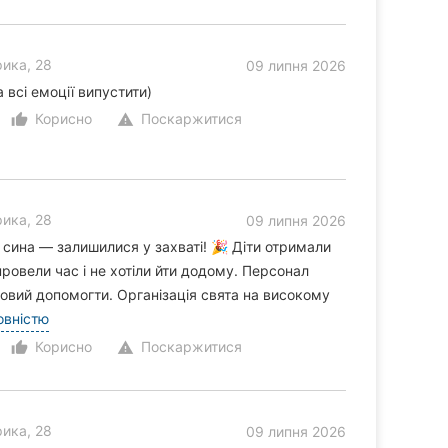
ика, 28
09 липня 2026
 всі емоції випустити)
Корисно
Поскаржитися
thumb_up_alt
warning
ика, 28
09 липня 2026
сина — залишилися у захваті! 🎉 Діти отримали
ровели час і не хотіли йти додому. Персонал
товий допомогти. Організація свята на високому
овністю
Корисно
Поскаржитися
thumb_up_alt
warning
ика, 28
09 липня 2026