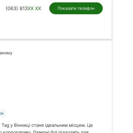
(063) 813
XX XX
Показати телефон
раному
ок
r Tag у Вінниці стане ідеальним місцем. Це
 корпоративу. Лазерні бої підходять для