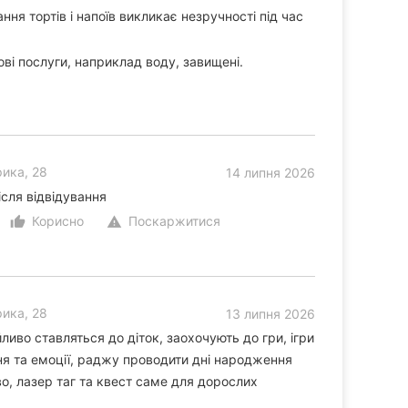
ня тортів і напоїв викликає незручності під час
ові послуги, наприклад воду, завищені.
ика, 28
14 липня 2026
сля відвідування
Корисно
Поскаржитися
thumb_up_alt
warning
ика, 28
13 липня 2026
иво ставляться до діток, заохочують до гри, ігри
ння та емоції, раджу проводити дні народження
о, лазер таг та квест саме для дорослих