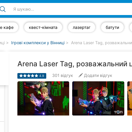
е кафе
квест-кімната
лазертаг
батути
иці
Ігрові комплекси у Вінниці
Arena Laser Tag, розважальни
Arena Laser Tag, розважальний 
301
відгук
Додати відгук
4.9