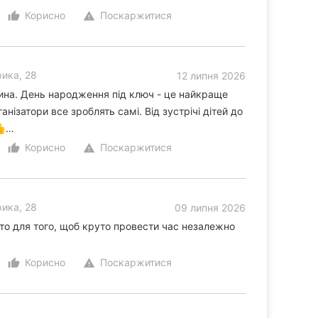
Корисно
Поскаржитися
thumb_up_alt
warning
ика, 28
12 липня 2026
ина. День народження під ключ - це найкраще
анізатори все зроблять самі. Від зустрічі дітей до
👍…
Корисно
Поскаржитися
thumb_up_alt
warning
ика, 28
09 липня 2026
то для того, щоб круто провести час незалежно
Корисно
Поскаржитися
thumb_up_alt
warning