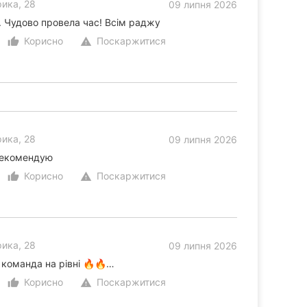
ика, 28
09 липня 2026
. Чудово провела час! Всім раджу
Корисно
Поскаржитися
thumb_up_alt
warning
ика, 28
09 липня 2026
рекомендую
Корисно
Поскаржитися
thumb_up_alt
warning
ика, 28
09 липня 2026
 команда на рівні 🔥🔥…
Корисно
Поскаржитися
thumb_up_alt
warning