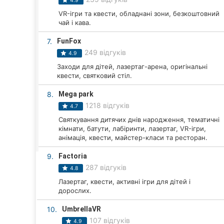
4.9
Харків
VR-ігри та квести, обладнані зони, безкоштовний
чай і кава.
Запоріжжя
7.
FunFox
Дніпро
249 відгуків
4.9
Львів
Заходи для дітей, лазертаг-арена, оригінальні
квести, святковий стіл.
Кривий Ріг
8.
Mega park
1218 відгуків
4.7
Миколаїв
Святкування дитячих днів народження, тематичні
кімнати, батути, лабіринти, лазертаг, VR-ігри,
Херсон
анімація, квести, майстер-класи та ресторан.
Полтава
9.
Factoria
287 відгуків
4.8
Чернігів
Лазертаг, квести, активні ігри для дітей і
дорослих.
Черкаси
10.
UmbrellaVR
Чернівці
107 відгуків
4.9