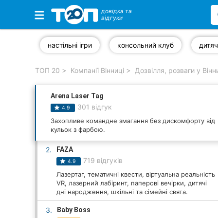
довідка та
відгуки
Обрані компанії
настільні ігри
консольний клуб
дитяч
ТОП 20
Компанії Вінниці
Дозвілля, розваги у Вінн
Популярні рубрики:
Arena Laser Tag
Стоматології
301 відгук
4.9
Ветеринарні клініки
Захопливе командне змагання без дискомфорту від
кульок з фарбою.
Приватні клініки
2.
FAZA
719 відгуків
4.9
Автошколи
Лазертаг, тематичні квести, віртуальна реальність
VR, лазерний лабіринт, паперові вечірки, дитячі
Ресторани
дні народження, шкільні та сімейні свята.
Всі рубрики
3.
Baby Boss