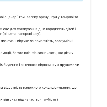
і сценарії гри, велику арену, ігри у темряві та
 місце для святкування днів народжень дітей і
(піньяти, паперові шоу).
озитивні відгуки за привітність, зрозумілий
емоції, багато клієнтів зазначають, що діти у
мбілдингів і активного відпочинку з друзями чи
та відсутність належного кондиціонування, що
 відгуках відзначається грубість і