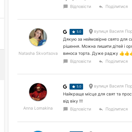
Відповісти
Поділитися
chat_bubble
reply
вулиця Василя Пор
5.0
Дякую за неймовірне свято для с
рішення. Можна лишити дітей і орг
Natasha Skvortsova
виноса торта. Дуже раджу 👍👍
Відповісти
Поділитися
chat_bubble
reply
вулиця Василя Пор
5.0
Найкраще місце для свят та прос
від віку !!!
Anna Lomakina
Відповісти
Поділитися
chat_bubble
reply