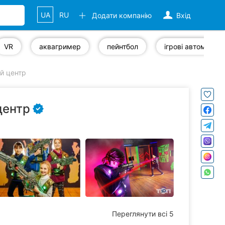
UA
RU
Додати компанію
Вхід
VR
аквагример
пейнтбол
ігрові автомати
й центр
центр
Переглянути всі 5