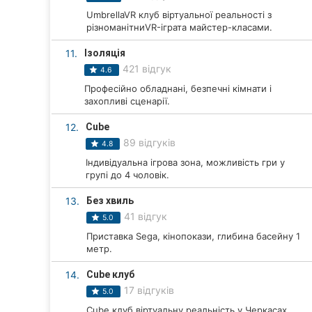
UmbrellaVR клуб віртуальної реальності з
Суми
різноманітниVR-іграта майстер-класами.
Івано-Франківськ
11.
Ізоляція
421 відгук
4.6
Луцьк
Професійно обладнані, безпечні кімнати і
захопливі сценарії.
Ужгород
12.
Cube
Карпати
89 відгуків
4.8
Індивідуальна ігрова зона, можливість гри у
групі до 4 чоловік.
13.
Без хвиль
41 відгук
5.0
Приставка Sega, кінопокази, глибина басейну 1
метр.
14.
Cube клуб
17 відгуків
5.0
Cube клуб віртуальну реальність у Черкасах.