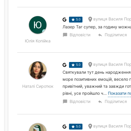
вулиця Василя Пор
5.0
Лазер Таг супер, за годину можна
Відповісти
Поділитися
chat_bubble
reply
Юлія Копійка
вулиця Василя Пор
5.0
Святкували тут день народження 
море позитивних емоцій, весело п
Наталі Сиротюк
привітний, уважний та завжди го
рівні, усе пройшло ч...
Показати п
Відповісти
Поділитися
chat_bubble
reply
вулиця Василя Пор
5.0