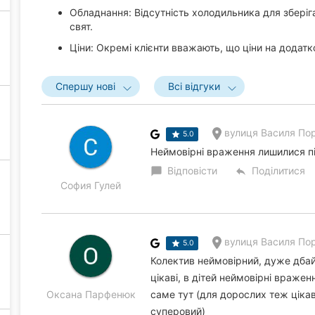
Обладнання: Відсутність холодильника для зберіган
свят.
Ціни: Окремі клієнти вважають, що ціни на додатк
Спершу нові
Всі відгуки
вулиця Василя Пор
5.0
Неймовірні враження лишилися пі
Відповісти
Поділитися
chat_bubble
reply
София Гулей
вулиця Василя Пор
5.0
Колектив неймовірний, дуже дбайл
цікаві, в дітей неймовірні враже
Оксана Парфенюк
саме тут (для дорослих теж цікав
суперовий)