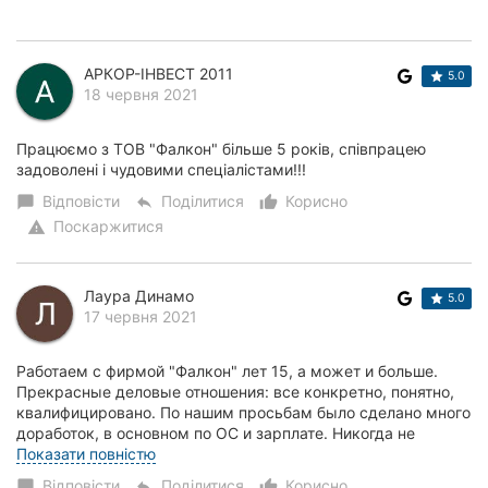
АРКОР-ІНВЕСТ 2011
5.0
18 червня 2021
Працюємо з ТОВ "Фалкон" більше 5 років, співпрацею
задоволені і чудовими спеціалістами!!!
Відповісти
Поділитися
Корисно
chat_bubble
reply
thumb_up_alt
Поскаржитися
warning
Лаура Динамо
5.0
17 червня 2021
Работаем с фирмой "Фалкон" лет 15, а может и больше.
Прекрасные деловые отношения: все конкретно, понятно,
квалифицировано. По нашим просьбам было сделано много
доработок, в основном по ОС и зарплате. Никогда не
возникало желания найти другую фирму д...
Показати повністю
Відповісти
Поділитися
Корисно
chat_bubble
reply
thumb_up_alt