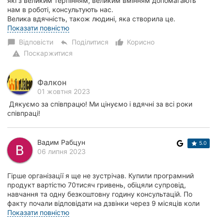
які з великим терпінням, великим вмінням допомагають
нам в роботі, консультують нас.
Херсон
Велика вдячність, також людині, яка створила це.
Дякуємо...
Показати повністю
Полтава
Відповісти
Поділитися
Корисно
chat_bubble
reply
thumb_up_alt
Чернігів
Поскаржитися
warning
Черкаси
Фалкон
01 жовтня 2023
Чернівці
Дякуємо за співпрацю! Ми цінуємо і вдячні за всі роки
співпраці!
Суми
Івано-
Вадим Рабцун
5.0
Франківськ
06 липня 2023
Луцьк
Гірше організації я ще не зустрічав. Купили програмний
продукт вартістю 70тисяч гривень, обіцяли супровід,
Ужгород
навчання та одну безкоштовну годину консультацій. По
факту почали відповідати на дзвінки через 9 місяців коли
Карпати
потрібно було щоб ми продовжили л...
Показати повністю