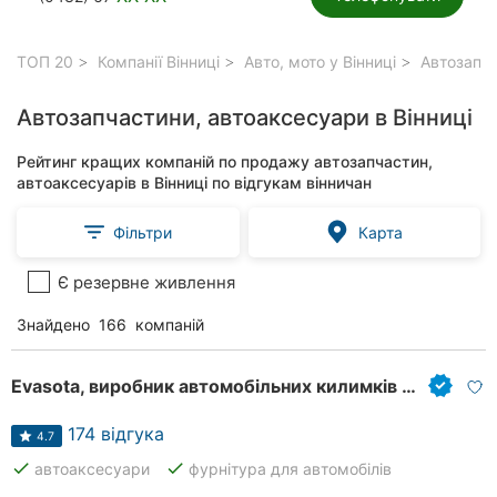
ТОП 20
Компанії Вінниці
Авто, мото у Вінниці
Автозапча
Автозапчастини, автоаксесуари в Вінниці
Рейтинг кращих компаній по продажу автозапчастин,
автоаксесуарів в Вінниці по відгукам вінничан
Фільтри
Карта
Є резервне живлення
Знайдено
166
компаній
Evasota, виробник автомобільних килимків з EVA матеріалу
174 відгука
4.7
done
done
автоаксесуари
фурнітура для автомобілів