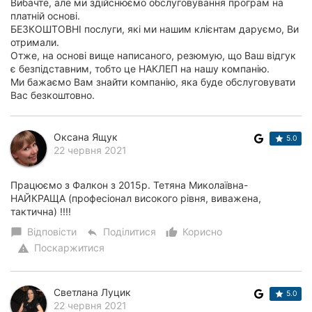
Вибачте, але ми здійснюємо обслуговування програм на
платній основі.
БЕЗКОШТОВНІ послуги, які ми нашим клієнтам даруємо, Ви
отримали.
Отже, на основі вище написаного, резюмую, що Ваш відгук
є безпідставним, тобто це НАКЛЕП на нашу компанію.
Ми бажаємо Вам знайти компанію, яка буде обслуговувати
Вас безкоштовно.
Оксана Ящук
5.0
22 червня 2021
Працюємо з Фалкон з 2015р. Тетяна Миколаївна-
НАЙКРАЩА (професіонал високого рівня, виважена,
тактична) !!!!
Відповісти
Поділитися
Корисно
chat_bubble
reply
thumb_up_alt
Поскаржитися
warning
Светлана Луцик
5.0
22 червня 2021