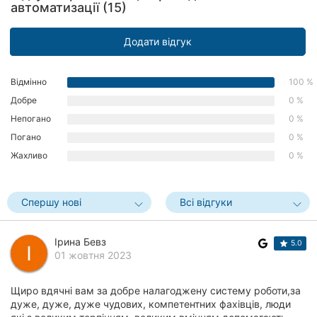
автоматизації (15)
Рівне
Додати відгук
Одеса
Кропивницький
Відмінно
100 %
Добре
0 %
Київ
Непогано
0 %
Харків
Погано
0 %
Жахливо
0 %
Запоріжжя
Дніпро
Спершу нові
Всі відгуки
Львів
Ірина Бевз
5.0
01 жовтня 2023
Кривий
Ріг
Щиро вдячні вам за добре налагоджену систему роботи,за
Миколаїв
дуже, дуже, дуже чудових, компетентних фахівців, люди