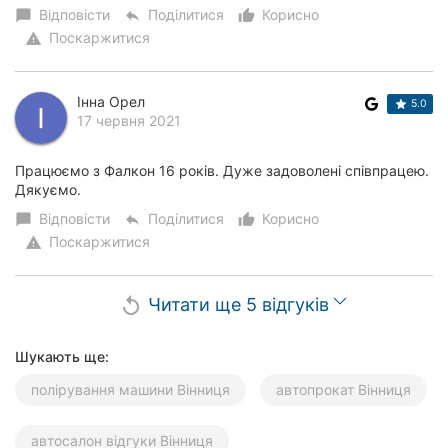
Відповісти
Поділитися
Корисно
chat_bubble
reply
thumb_up_alt
Поскаржитися
warning
Інна Орел
5.0
17 червня 2021
Працюємо з Фалкон 16 років. Дуже задоволені співпрацею.
Дякуємо.
Відповісти
Поділитися
Корисно
chat_bubble
reply
thumb_up_alt
Поскаржитися
warning
Читати ще 5 відгуків
replay
Шукають ще:
полірування машини Вінниця
автопрокат Вінниця
автосалон відгуки Вінниця