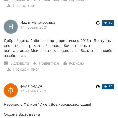
Поскаржитися
warning
Надія Малогорська
5.0
17 червня 2021
Добрый день. Работаю с предприятием с 2015 г. Доступны,
оперативны, грамотный подход. Качественные
консультации. Мои все фирмы довольны. Большое спасибо
за общение.
Відповісти
Поділитися
Корисно
chat_bubble
reply
thumb_up_alt
Поскаржитися
warning
федя федун
5.0
17 червня 2021
Работаю с Фалкон 17 лет. Все хорошо,молодцы!
Оксана Васильевна