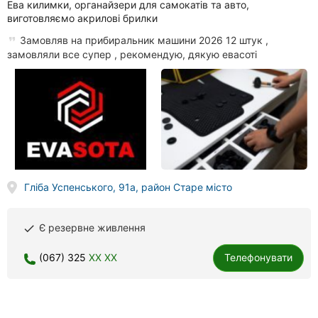
Ева килимки, органайзери для самокатів та авто,
виготовляємо акрилові брилки
Замовляв на прибиральник машини 2026 12 штук ,
замовляли все супер , рекомендую, дякую евасоті
Гліба Успенського, 91а, район Старе місто
Є резервне живлення
done
(067) 325
XX XX
Телефонувати
DeKo, магазин автозапчастин