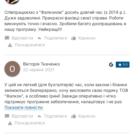
Співпрацюємо з "Фалконом" досить довгий час (з 2014 р.).
Дуже задоволені. Прекрасні фахівці своєї справи. Роботи
виконують точно і вчасно. Зробили багато доопрацювань в
нашу програму. Найкращі!!!
Відповісти
Поділитися
Корисно
chat_bubble
reply
thumb_up_alt
Поскаржитися
warning
Вікторія Ткаченко
5.0
22 червня 2021
У цей не легкий (для бухгалтерів) час, коли закони і бланки
змінюються безперервно, хочу висловити свою подяку ТОВ
"Фалкон", а особливо Ірині! Завжди оперативно і чітко
підтримує програмне забезпечення, налаштовує і не раз
перелаштовує ))) Дівчата, в...
Показати повністю
Відповісти
Поділитися
Корисно
chat_bubble
reply
thumb_up_alt
Поскаржитися
warning