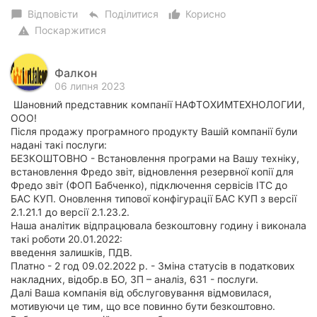
Відповісти
Поділитися
Корисно
chat_bubble
reply
thumb_up_alt
Поскаржитися
warning
Фалкон
06 липня 2023
Шановний представник компанії НАФТОХИМТЕХНОЛОГИИ,
ООО!
Після продажу програмного продукту Вашій компанії були
надані такі послуги:
БЕЗКОШТОВНО - Встановлення програми на Вашу техніку,
встановлення Фредо звіт, відновлення резервної копії для
Фредо звіт (ФОП Бабченко), підключення сервісів ІТС до
БАС КУП. Оновлення типової конфігурації БАС КУП з версії
2.1.21.1 до версії 2.1.23.2.
Наша аналітик відпрацювала безкоштовну годину і виконала
такі роботи 20.01.2022:
введення залишків, ПДВ.
Платно - 2 год 09.02.2022 р. - Зміна статусів в податкових
накладних, відобр.в БО, ЗП – аналіз, 631 - послуги.
Далі Ваша компанія від обслуговування відмовилася,
мотивуючи це тим, що все повинно бути безкоштовно.