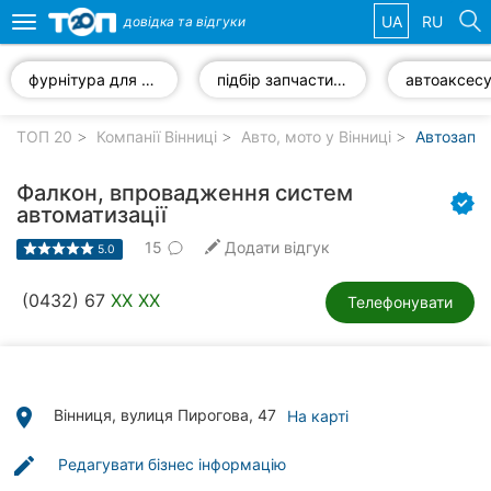
UA
RU
довідка та
відгуки
Toggle
navigation
фурнітура для автомобілів
підбір запчастин за VIN-кодом
автоаксес
Обрані
компанії
ТОП 20
Компанії Вінниці
Авто, мото у Вінниці
Автозапча
Фалкон, впровадження систем
автоматизації
15
Додати відгук
Популярні
5.0
рубрики:
(0432) 67
XX XX
Телефонувати
Стоматології
Ветеринарні
клініки
place
Вінниця, вулиця Пирогова, 47
На карті
Приватні
клініки
edit
Редагувати бізнес інформацію