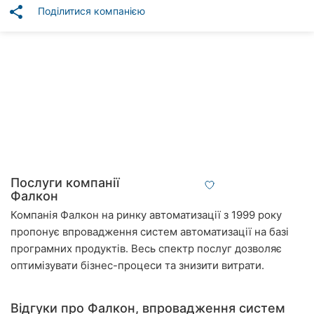
Автошколи
share
Поділитися компанією
Ресторани
Всі
рубрики
Всі
міста:
Послуги компанії
Фалкон
Вінниця
Компанія Фалкон на ринку автоматизації з 1999 року
пропонує впровадження систем автоматизації на базі
Житомир
програмних продуктів. Весь спектр послуг дозволяє
оптимізувати бізнес-процеси та знизити витрати.
Тернопіль
Хмельницький
Відгуки про Фалкон, впровадження систем