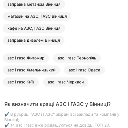
заправка метаном Вінниця
магазин на АЗС, ГАЗС Вінниця
кафе на АЗС, ГАЗС Вінниця
заправка дизелем Вінниця
азс і газс Житомир
азс і газс Тернопіль
азс і газс Хмельницький
азс і газс Одеса
азс і газс Київ
азс і газс Черкаси
Як визначити кращі АЗС і ГАЗС у Вінниці?
✔ В рубриці "АЗС і ГАЗС" зібрані всі заклади та компанії у
Вінниці;
✔ 14 азс і газс вже розміщуються на довідці ТОП 20,