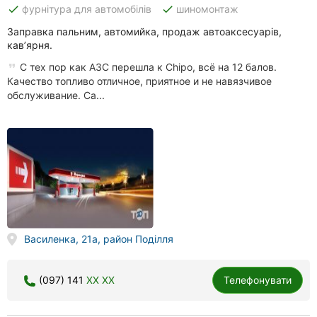
done
done
фурнітура для автомобілів
шиномонтаж
Заправка пальним, автомийка, продаж автоаксесуарів,
кав’ярня.
С тех пор как АЗС перешла к Chipo, всё на 12 балов.
Качество топливо отличное, приятное и не навязчивое
обслуживание. Са...
Василенка, 21а, район Поділля
(097) 141
XX XX
Телефонувати