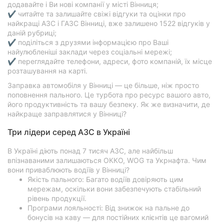
додавайте і Ви нові компанії у місті Вінниця;
✔ читайте та залишайте свіжі відгуки та оцінки про
найкращі АЗС і ГАЗС Вінниці, вже залишено 1522 відгуків у
даній рубриці;
✔ поділіться з друзями інформацією про Ваші
найулюбленіші заклади через соціальні мережі;
✔ переглядайте телефони, адреси, фото компаній, їх місце
розташування на карті.
Заправка автомобіля у Вінниці — це більше, ніж просто
поповнення пального. Це турбота про ресурс вашого авто,
його продуктивність та вашу безпеку. Як же визначити, де
найкраще заправлятися у Вінниці?
Три лідери серед АЗС в Україні
В Україні діють понад 7 тисяч АЗС, але найбільш
впізнаваними залишаються ОККО, WOG та Укрнафта. Чим
вони приваблюють водіїв у Вінниці?
Якість пального: Багато водіїв довіряють цим
мережам, оскільки вони забезпечують стабільний
рівень продукції.
Програми лояльності: Від знижок на пальне до
бонусів на каву — для постійних клієнтів це вагомий