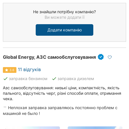
Не знайшли потрібну компанію?
Ви можете додати її
Додати компанію
Global Energy, АЗС самообслуговування
11 відгуків
3.6
done
done
заправка бензином
заправка дизелем
Азс самообслуговування: низькі ціни, компактність, якість
пального, відсутність черг, різні способи оплати, отримання
чека.
Неплохая заправка заправляюсь постоянно проблем с
машиной не было !