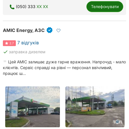
(050) 333
XX XX
Телефонувати
AMIC Energy, АЗС
7 відгуків
2.7
done
заправка дизелем
Цей AMIC залишає дуже гарне враження. Напрочуд - мало
клієнтів. Сервіс справді на рівні — персонал ввічливий,
працює ш...