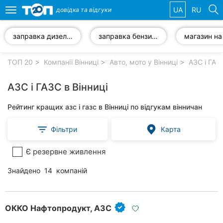
UA
RU
довідка та
відгуки
Toggle
navigation
заправка дизелем
заправка бензином
Обрані
компанії
ТОП 20
Компанії Вінниці
Авто, мото у Вінниці
АЗС і ГАЗС
АЗС і ГАЗС в Вінниці
Рейтинг кращих азс і газс в Вінниці по відгукам вінничан
Популярні
рубрики:
Фільтри
Карта
Стоматології
Є резервне живлення
Ветеринарні
Знайдено
14
компаній
клініки
Приватні
клініки
ОККО Нафтопродукт, АЗС