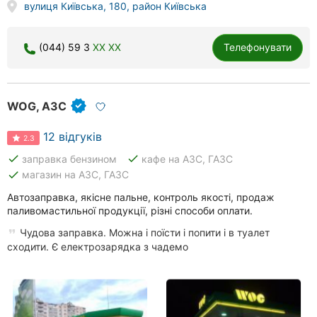
вулиця Київська, 180, район Київська
(044) 59 3
XX XX
Телефонувати
WOG, АЗС
12 відгуків
2.3
done
done
заправка бензином
кафе на АЗС, ГАЗС
done
магазин на АЗС, ГАЗС
Автозаправка, якісне пальне, контроль якості, продаж
паливомастильної продукції, різні способи оплати.
Чудова заправка. Можна і поїсти і попити і в туалет
сходити. Є електрозарядка з чадемо