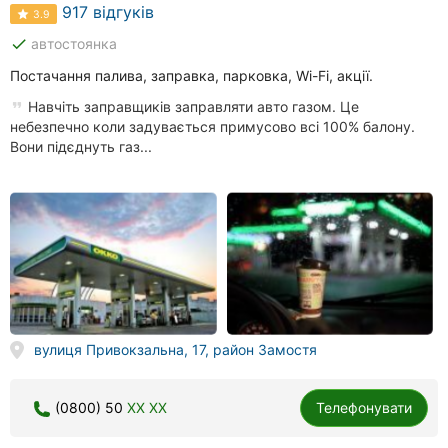
Автошколи
917 відгуків
3.9
done
автостоянка
Ресторани
Постачання палива, заправка, парковка, Wi-Fi, акції.
Всі
Навчіть заправщиків заправляти авто газом. Це
рубрики
небезпечно коли задувається примусово всі 100% балону.
Вони підєднуть газ...
Всі
міста:
Вінниця
Житомир
вулиця Привокзальна, 17, район Замостя
Тернопіль
(0800) 50
XX XX
Телефонувати
Хмельницький