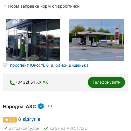
Норм заправка норм співробітники
проспект Юності, 81а, район Вишенька
(0432) 51
XX XX
Телефонувати
Народна, АЗС
8 відгуків
3.0
done
done
автоаксесуари
кафе на АЗС, ГАЗС