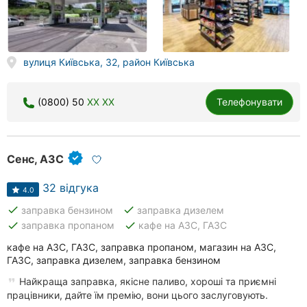
вулиця Київська, 32, район Київська
(0800) 50
XX XX
Телефонувати
Сенс, АЗС
32 відгука
4.0
done
done
заправка бензином
заправка дизелем
done
done
заправка пропаном
кафе на АЗС, ГАЗС
кафе на АЗС, ГАЗС, заправка пропаном, магазин на АЗС,
ГАЗС, заправка дизелем, заправка бензином
Найкраща заправка, якісне паливо, хороші та приємні
працівники, дайте їм премію, вони цього заслуговують.