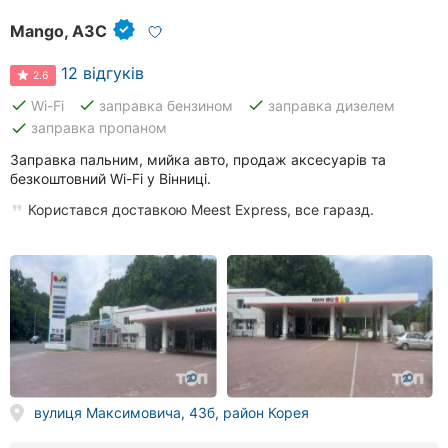
Mango, АЗС
12 відгуків
2.6
done
done
done
Wi-Fi
заправка бензином
заправка дизелем
done
заправка пропаном
Заправка пальним, мийка авто, продаж аксесуарів та
безкоштовний Wi-Fi у Вінниці.
Користався доставкою Meest Express, все гаразд.
вулиця Максимовича, 43б, район Корея