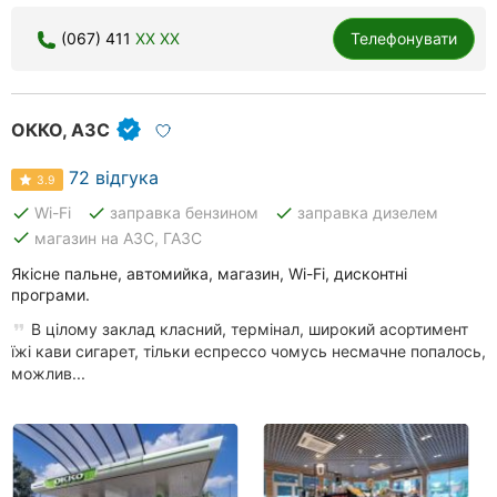
Херсон
(067) 411
XX XX
Телефонувати
Полтава
Чернігів
ОККО, АЗС
Черкаси
72 відгука
3.9
done
done
done
Wi-Fi
заправка бензином
заправка дизелем
Чернівці
done
магазин на АЗС, ГАЗС
Суми
Якісне пальне, автомийка, магазин, Wi-Fi, дисконтні
програми.
Івано-
В цілому заклад класний, термінал, широкий асортимент
Франківськ
їжі кави сигарет, тільки еспрессо чомусь несмачне попалось,
можлив...
Луцьк
Ужгород