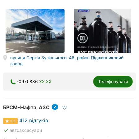
вулиця Сергія Зулінського, 46, район Підшипниковий
завод
(097) 886
XX XX
Телефонувати
БРСМ-Нафта, АЗС
412 відгуків
3.3
done
автоаксесуари