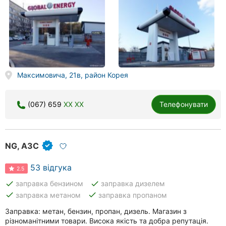
Максимовича, 21в, район Корея
(067) 659
XX XX
Телефонувати
NG, АЗС
53 відгука
2.5
done
done
заправка бензином
заправка дизелем
done
done
заправка метаном
заправка пропаном
Заправка: метан, бензин, пропан, дизель. Магазин з
різноманітними товари. Висока якість та добра репутація.