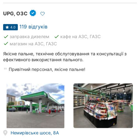
Рівне
UPG, ОЗС
Одеса
119 відгуків
4.0
Кропивницький
done
done
заправка дизелем
кафе на АЗС, ГАЗС
done
магазин на АЗС, ГАЗС
Київ
Якісне пальне, технічне обслуговування та консультації з
ефективного використання пального.
Харків
Привітний персонал, якісне пальне!
Запоріжжя
Дніпро
Львів
Кривий
Ріг
Немирівське шосе, 8A
Миколаїв