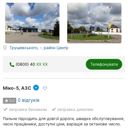
Грушевського, -, район Центр
(0800) 40
XX XX
Телефонувати
Міко-5, АЗС
0 відгуків
0.0
done
done
заправка бензином
заправка дизелем
Пальне підходить для довгої дороги, швидке обслуговування,
чесні працівники, доступні ціни, варіація за октанове число.