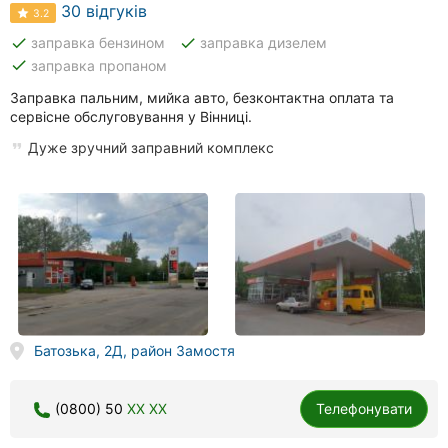
30 відгуків
3.2
done
done
заправка бензином
заправка дизелем
done
заправка пропаном
Заправка пальним, мийка авто, безконтактна оплата та
сервісне обслуговування у Вінниці.
Дуже зручний заправний комплекс
Батозька, 2Д, район Замостя
(0800) 50
XX XX
Телефонувати