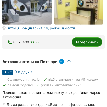
вулиця Брацлавська, 16, район Замостя
(067) 430
XX XX
Телефонувати
Автозапчастини на Петлюри
9 відгуків
4.7
done
done
балансування коліс
підбір запчастин за VIN-кодом
done
done
ремонт ходової
уживані автозапчастини
Продаж автозапчастин та комплектуючих до різних марок
автомобілів.
Делал развал-схождение.Быстро, профессионально,