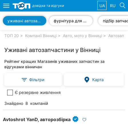
UA
RU
довідка та
відгуки
Toggle
navigation
уживані автозапчастини
фурнітура для автомобілів
Обрані
компанії
ТОП 20
Компанії Вінниці
Авто, мото у Вінниці
Автозапча
Уживані автозапчастини у Вінниці
Рейтинг кращих Магазинів уживаних запчастин за
Популярні
відгуками вінничан
рубрики:
Фільтри
Карта
Стоматології
Є резервне живлення
Ветеринарні
клініки
Знайдено
8
компаній
Приватні
клініки
Avtoshrot YanD, авторозбірка