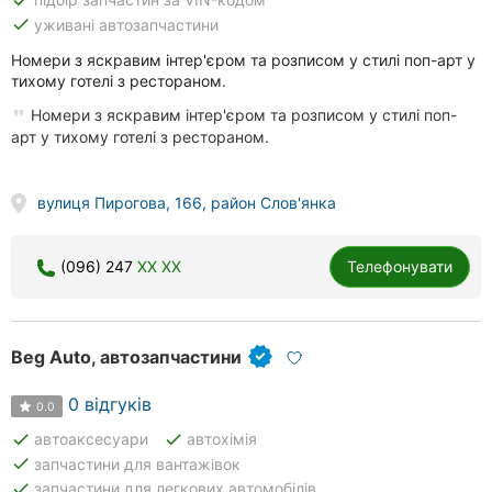
done
уживані автозапчастини
Номери з яскравим інтер'єром та розписом у стилі поп-арт у
тихому готелі з рестораном.
Номери з яскравим інтер'єром та розписом у стилі поп-
арт у тихому готелі з рестораном.
вулиця Пирогова, 166, район Слов'янка
(096) 247
XX XX
Телефонувати
Beg Auto, автозапчастини
0 відгуків
0.0
done
done
автоаксесуари
автохімія
done
запчастини для вантажівок
done
запчастини для легкових автомобілів