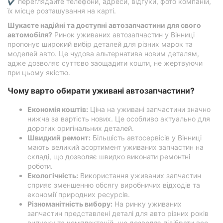
✔ переглядайте телефони, адреси, відгуки, фото компаній,
їх місце розташування на карті.
Шукаєте надійні та доступні автозапчастини для свого
автомобіля?
Ринок уживаних автозапчастин у Вінниці
пропонує широкий вибір деталей для різних марок та
моделей авто. Це чудова альтернатива новим деталям,
адже дозволяє суттєво заощадити кошти, не жертвуючи
при цьому якістю.
Чому варто обирати уживані автозапчастини?
Економія коштів:
Ціна на уживані запчастини значно
нижча за вартість нових. Це особливо актуально для
дорогих оригінальних деталей.
Швидкий ремонт:
Більшість автосервісів у Вінниці
мають великий асортимент уживаних запчастин на
складі, що дозволяє швидко виконати ремонтні
роботи.
Екологічність:
Використання уживаних запчастин
сприяє зменшенню обсягу виробничих відходів та
економії природних ресурсів.
Різноманітність вибору:
На ринку уживаних
запчастин представлені деталі для авто різних років
випуску та комплектацій, що дозволяє підібрати все