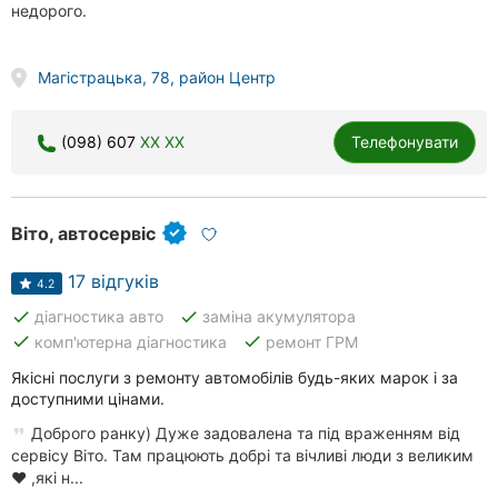
недорого.
Магістрацька, 78, район Центр
(098) 607
XX XX
Телефонувати
Віто, автосервіс
17 відгуків
4.2
done
done
діагностика авто
заміна акумулятора
done
done
комп'ютерна діагностика
ремонт ГРМ
Якісні послуги з ремонту автомобілів будь-яких марок і за
доступними цінами.
Доброго ранку) Дуже задовалена та під враженням від
сервісу Віто. Там працюють добрі та вічливі люди з великим
❤️ ,які н...