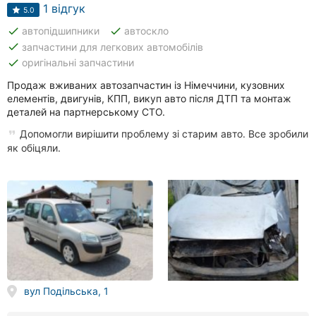
Автошколи
1 відгук
5.0
done
done
автопідшипники
автоскло
Ресторани
done
запчастини для легкових автомобілів
done
оригінальні запчастини
Всі
рубрики
Продаж вживаних автозапчастин із Німеччини, кузовних
елементів, двигунів, КПП, викуп авто після ДТП та монтаж
деталей на партнерському СТО.
Допомогли вирішити проблему зі старим авто. Все зробили
як обіцяли.
Всі
міста:
Вінниця
Житомир
Тернопіль
вул Подільська, 1
Хмельницький