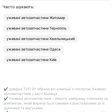
Часто шукають:
уживані автозапчастини Житомир
уживані автозапчастини Тернопіль
уживані автозапчастини Хмельницький
уживані автозапчастини Одеса
уживані автозапчастини Київ
✔ довідка ТОП 20 зібрала всі компанії з послугою Уживані
автозапчастини у місті Вінниця.
✔ Уживані автозапчастини - оберіть найкращу компанію за
рейтингом, який формується самими користувачами за їх
оцінками та відгуками.