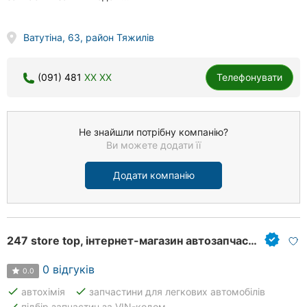
Ватутіна, 63, район Тяжилів
(091) 481
XX XX
Телефонувати
Не знайшли потрібну компанію?
Ви можете додати її
Додати компанію
247 store top, інтернет-магазин автозапчастин
0 відгуків
0.0
done
done
автохімія
запчастини для легкових автомобілів
done
підбір запчастин за VIN-кодом