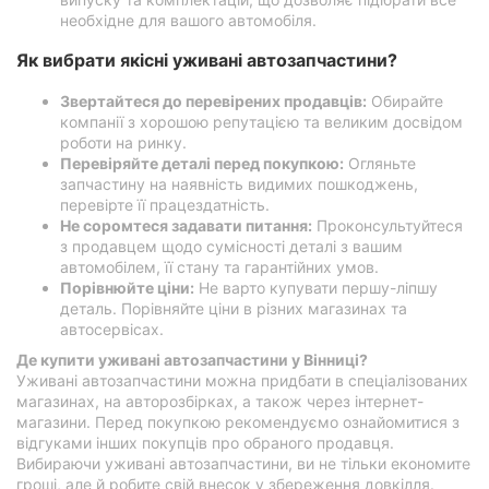
необхідне для вашого автомобіля.
Як вибрати якісні уживані автозапчастини?
Звертайтеся до перевірених продавців:
Обирайте
компанії з хорошою репутацією та великим досвідом
роботи на ринку.
Перевіряйте деталі перед покупкою:
Огляньте
запчастину на наявність видимих пошкоджень,
перевірте її працездатність.
Не соромтеся задавати питання:
Проконсультуйтеся
з продавцем щодо сумісності деталі з вашим
автомобілем, її стану та гарантійних умов.
Порівнюйте ціни:
Не варто купувати першу-ліпшу
деталь. Порівняйте ціни в різних магазинах та
автосервісах.
Де купити уживані автозапчастини у Вінниці?
Уживані автозапчастини можна придбати в спеціалізованих
магазинах, на авторозбірках, а також через інтернет-
магазини. Перед покупкою рекомендуємо ознайомитися з
відгуками інших покупців про обраного продавця.
Вибираючи уживані автозапчастини, ви не тільки економите
гроші, але й робите свій внесок у збереження довкілля.