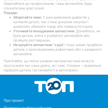
Звертайтеся до професіоналів, і ваш автомобіль буде
служити вам довгі роки!
Поради:
Зберігайте чеки:
У разі виявлення дефектів у
купленій деталі, чек стане доказом покупки і
дозволить обміняти товар або повернути кошти.
Уточнюйте походження запчастини:
Дізнайтеся, чи
була деталь знята з розбитого автомобіля або
пройшла реставрацію.
Не купуйте запчастини "з рук":
Існує ризик придбати
деталь з приховуваними дефектами або з краденого
автомобіля.
Пам'ятайте, що якісні уживані автозапчастини можуть
прослужити так само довго, як і нові. Головне – правильно
підібрати деталь і встановити її в автосервісі.
Про проект
Політика конфіденційності