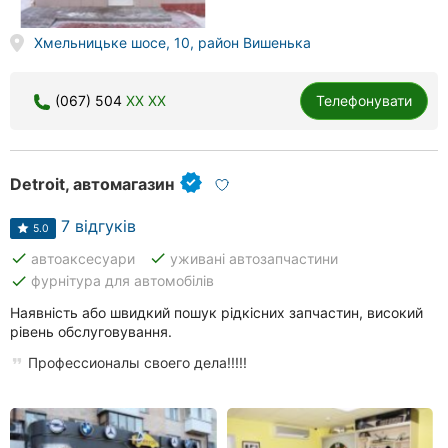
Херсон
Хмельницьке шосе, 10, район Вишенька
Полтава
(067) 504
XX XX
Телефонувати
Чернігів
Черкаси
Detroit, автомагазин
Чернівці
7 відгуків
5.0
Суми
done
done
автоаксесуари
уживані автозапчастини
Івано-
done
фурнітура для автомобілів
Франківськ
Наявність або швидкий пошук рідкісних запчастин, високий
рівень обслуговування.
Луцьк
Профессионалы своего дела!!!!!
Ужгород
Карпати