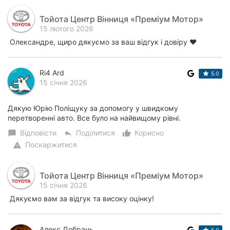
Тойота Центр Вінниця «Преміум Мотор»
15 лютого 2026
Олександре, щиро дякуємо за ваш відгук і довіру ❤️
Ri4 Ard
5.0
15 січня 2026
Дякую Юрію Поліщуку за допомогу у швидкому
перетворенні авто. Все було на найвищому рівні.
Відповісти
Поділитися
Корисно
chat_bubble
reply
thumb_up_alt
Поскаржитися
warning
Тойота Центр Вінниця «Преміум Мотор»
15 січня 2026
Дякуємо вам за відгук та високу оцінку!
Алекс Добрань