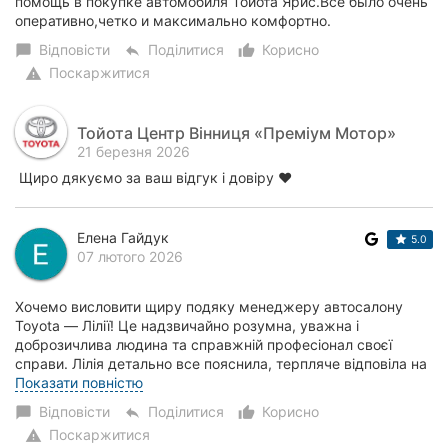
помощь в покупке автомобиля Тойота Ярис.Все было очень
оперативно,четко и максимально комфортно.
Відповісти
Поділитися
Корисно
chat_bubble
reply
thumb_up_alt
Поскаржитися
warning
Тойота Центр Вінниця «Преміум Мотор»
21 березня 2026
Щиро дякуємо за ваш відгук і довіру ❤️
Елена Гайдук
5.0
07 лютого 2026
Хочемо висловити щиру подяку менеджеру автосалону
Toyota — Лілії! Це надзвичайно розумна, уважна і
доброзичлива людина та справжній професіонал своєї
справи. Лілія детально все пояснила, терпляче відповіла на
всі наші запитання, допомогла розібратися...
Показати повністю
Відповісти
Поділитися
Корисно
chat_bubble
reply
thumb_up_alt
Поскаржитися
warning