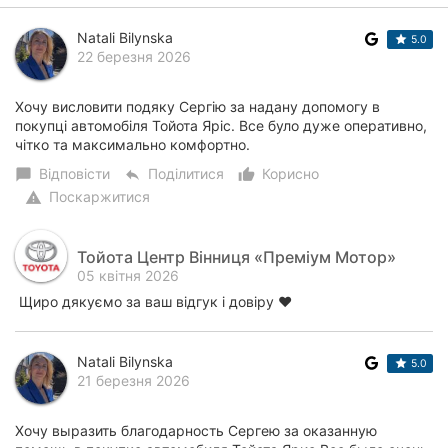
Natali Bilynska
5.0
22 березня 2026
Хочу висловити подяку Сергію за надану допомогу в
покупці автомобіля Тойота Яріс. Все було дуже оперативно,
чітко та максимально комфортно.
Відповісти
Поділитися
Корисно
chat_bubble
reply
thumb_up_alt
Поскаржитися
warning
Тойота Центр Вінниця «Преміум Мотор»
05 квітня 2026
Щиро дякуємо за ваш відгук і довіру ❤️
Natali Bilynska
5.0
21 березня 2026
Хочу выразить благодарность Сергею за оказанную