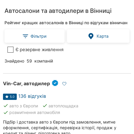
Автосалони та автодилери в Вінниці
Рейтинг кращих автосалонів в Вінниці по відгукам вінничан
Фільтри
Карта
Є резервне живлення
Знайдено
59
компаній
Vin-Car, автодилер
136 відгуків
5.0
done
done
авто з Європи
автоплощадка
done
розмитнення автомобіля
Підбір і доставка авто з Європи під замовлення, митне
оформлення, сертифікація, перевірка історії, продаж у
кредит та лізинг, підготовка авто.