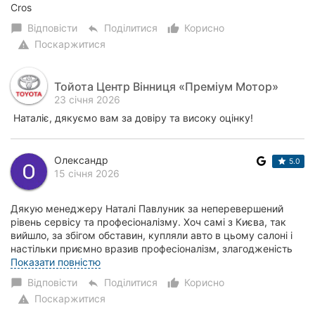
Cros
Відповісти
Поділитися
Корисно
chat_bubble
reply
thumb_up_alt
Поскаржитися
warning
Тойота Центр Вінниця «Преміум Мотор»
23 січня 2026
Наталіє, дякуємо вам за довіру та високу оцінку!
Олександр
5.0
15 січня 2026
Дякую менеджеру Наталі Павлуник за неперевершений
рівень сервісу та професіоналізму. Хоч самі з Києва, так
вийшло, за збігом обставин, купляли авто в цьому салоні і
настільки приємно вразив професіоналізм, злагодженість
співробітників салону, особлив...
Показати повністю
Відповісти
Поділитися
Корисно
chat_bubble
reply
thumb_up_alt
Поскаржитися
warning