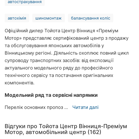
автострахування
Херсон
автохімія
шиномонтаж
балансування коліс
Полтава
Офіційний дилер Тойота Центр Вінниця «Преміум
Чернігів
Мотор» представляє сертифікований центр з продажу
та обслуговування японських автомобілів у
Черкаси
Вінницькому регіоні. Діяльність охоплює повний цикл
Чернівці
супроводу транспортних засобів: від експозиції
актуального модельного ряду до професійного
Суми
технічного сервісу та постачання оригінальних
компонентів.
Івано-
Франківськ
Модельний ряд та сервісні напрямки
Луцьк
Перелік основних пропоз ...
Читати далі
Ужгород
Відгуки про Тойота Центр Вінниця-Преміум
Мотор, автомобільний центр (162)
Карпати