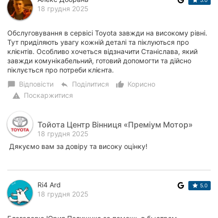
5.0
18 грудня 2025
Обслуговування в сервісі Toyota завжди на високому рівні.
Тут приділяють увагу кожній деталі та піклуються про
клієнтів. Особливо хочеться відзначити Станіслава, який
завжди комунікабельний, готовий допомогти та дійсно
піклується про потреби клієнта.
Відповісти
Поділитися
Корисно
chat_bubble
reply
thumb_up_alt
Поскаржитися
warning
Тойота Центр Вінниця «Преміум Мотор»
18 грудня 2025
Дякуємо вам за довіру та високу оцінку!
Ri4 Ard
5.0
18 грудня 2025