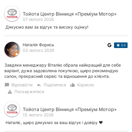
Тойота Центр Вінниця «Преміум Мотор»
07 лютого 2026
Дякуємо вам за відгук та високу оцінку!
Наталія Форись
5.0
03 лютого 2026
Завдяки менеджеру Віталію обрала найкращий для себе
варіант, дуже задоволена покупкою, щиро рекомендую
салон, прекрасний сервіс та відношення до клієнта.
Відповісти
Поділитися
Корисно
chat_bubble
reply
thumb_up_alt
Поскаржитися
warning
Тойота Центр Вінниця «Преміум Мотор»
15 лютого 2026
Наталіє, щиро дякуємо за ваш відгук і довіру ❤️