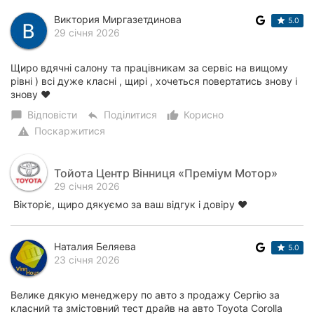
Виктория Миргазетдинова
5.0
29 січня 2026
Щиро вдячні салону та працівникам за сервіс на вищому
рівні ) всі дуже класні , щирі , хочеться повертатись знову і
знову ❤️
Відповісти
Поділитися
Корисно
chat_bubble
reply
thumb_up_alt
Поскаржитися
warning
Тойота Центр Вінниця «Преміум Мотор»
29 січня 2026
Вікторіє, щиро дякуємо за ваш відгук і довіру ❤️
Наталия Беляева
5.0
23 січня 2026
Велике дякую менеджеру по авто з продажу Сергію за
класний та змістовний тест драйв на авто Toyota Corolla