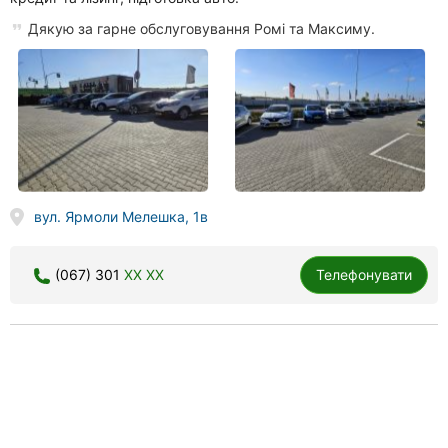
Дякую за гарне обслуговування Ромі та Максиму.
вул. Ярмоли Мелешка, 1в
(067) 301
XX XX
Телефонувати
Komis Auto, авто з Європи та США
224 відгука
4.6
done
done
done
авто з Європи
авто з Канади
авто з США