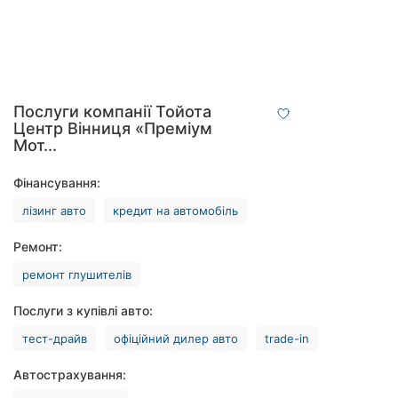
Рівне
Одеса
Кропивницький
Послуги компанії Тойота
Центр Вінниця «Преміум
Київ
Мот...
Харків
Фінансування:
Запоріжжя
лізинг авто
кредит на автомобіль
Ремонт:
Дніпро
ремонт глушителів
Львів
Послуги з купівлі авто:
Кривий
тест-драйв
офіційний дилер авто
trade-in
Ріг
Автострахування:
Миколаїв