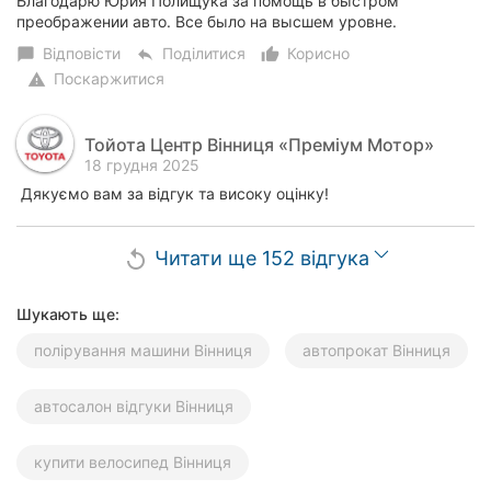
Благодарю Юрия Полищука за помощь в быстром
преображении авто. Все было на высшем уровне.
Відповісти
Поділитися
Корисно
chat_bubble
reply
thumb_up_alt
Поскаржитися
warning
Тойота Центр Вінниця «Преміум Мотор»
18 грудня 2025
Дякуємо вам за відгук та високу оцінку!
Читати ще 152 відгука
replay
Шукають ще:
полірування машини Вінниця
автопрокат Вінниця
автосалон відгуки Вінниця
купити велосипед Вінниця