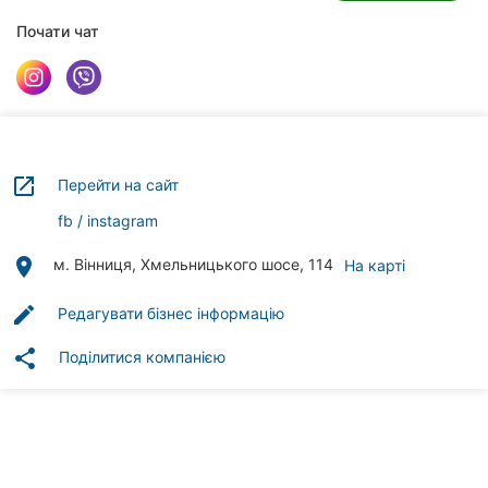
Автошколи
Почати чат
Ресторани
Всі
рубрики
launch
Перейти на сайт
fb
instagram
Всі
place
м. Вінниця, Хмельницького шосе, 114
На карті
міста:
edit
Редагувати бізнес інформацію
Вінниця
share
Поділитися компанією
Житомир
Тернопіль
Хмельницький