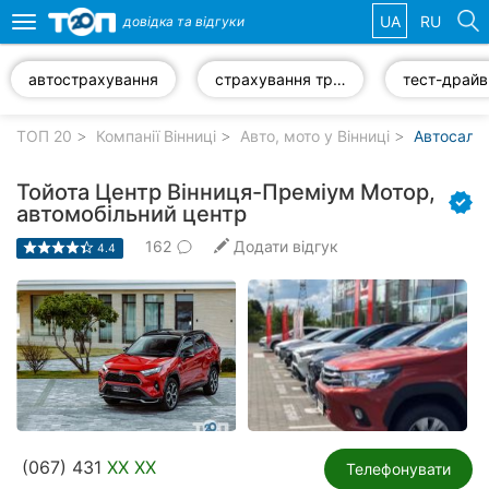
UA
RU
довідка та
відгуки
Toggle
navigation
автострахування
страхування транспорту
тест-драйв
Обрані
компанії
ТОП 20
Компанії Вінниці
Авто, мото у Вінниці
Автосалон
Тойота Центр Вінниця-Преміум Мотор,
автомобільний центр
162
Додати відгук
Популярні
4.4
рубрики:
Стоматології
Ветеринарні
клініки
Приватні
клініки
(067) 431
XX XX
Телефонувати