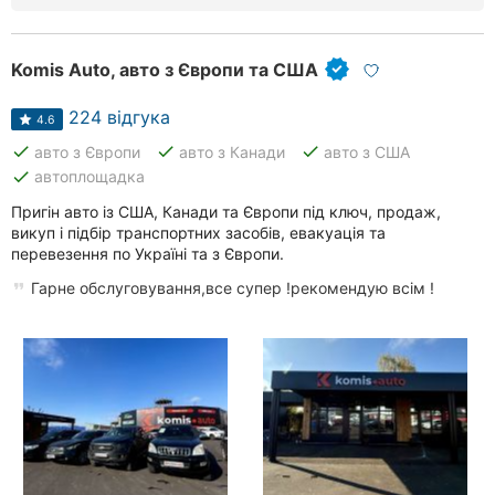
Рівне
Komis Auto, авто з Європи та США
Одеса
224 відгука
Кропивницький
4.6
done
done
done
авто з Європи
авто з Канади
авто з США
Київ
done
автоплощадка
Пригін авто із США, Канади та Європи під ключ, продаж,
Харків
викуп і підбір транспортних засобів, евакуація та
перевезення по Україні та з Європи.
Запоріжжя
Гарне обслуговування,все супер !рекомендую всім !
Дніпро
Львів
Кривий
Ріг
Миколаїв