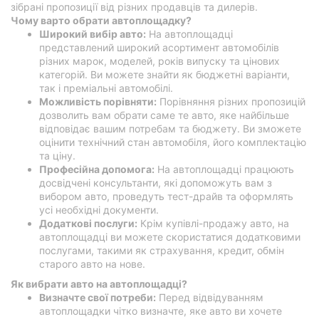
зібрані пропозиції від різних продавців та дилерів.
Чому варто обрати автоплощадку?
Широкий вибір авто:
На автоплощадці
представлений широкий асортимент автомобілів
різних марок, моделей, років випуску та цінових
категорій. Ви можете знайти як бюджетні варіанти,
так і преміальні автомобілі.
Можливість порівняти:
Порівняння різних пропозицій
дозволить вам обрати саме те авто, яке найбільше
відповідає вашим потребам та бюджету. Ви зможете
оцінити технічний стан автомобіля, його комплектацію
та ціну.
Професійна допомога:
На автоплощадці працюють
досвідчені консультанти, які допоможуть вам з
вибором авто, проведуть тест-драйв та оформлять
усі необхідні документи.
Додаткові послуги:
Крім купівлі-продажу авто, на
автоплощадці ви можете скористатися додатковими
послугами, такими як страхування, кредит, обмін
старого авто на нове.
Як вибрати авто на автоплощадці?
Визначте свої потреби:
Перед відвідуванням
автоплощадки чітко визначте, яке авто ви хочете