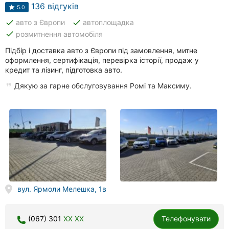
Автошколи
136 відгуків
5.0
done
done
авто з Європи
автоплощадка
Ресторани
done
розмитнення автомобіля
Всі
Підбір і доставка авто з Європи під замовлення, митне
рубрики
оформлення, сертифікація, перевірка історії, продаж у
кредит та лізинг, підготовка авто.
Дякую за гарне обслуговування Ромі та Максиму.
Всі
міста:
Вінниця
Житомир
вул. Ярмоли Мелешка, 1в
Тернопіль
Хмельницький
(067) 301
XX XX
Телефонувати