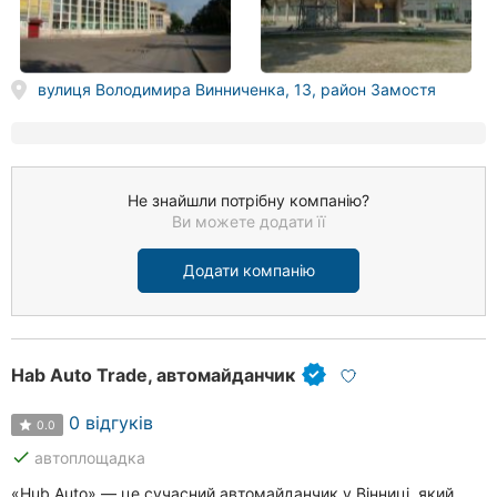
вулиця Володимира Винниченка, 13, район Замостя
Не знайшли потрібну компанію?
Ви можете додати її
Додати компанію
Hab Auto Trade, автомайданчик
0 відгуків
0.0
done
автоплощадка
«Hub Auto» — це сучасний автомайданчик у Вінниці, який