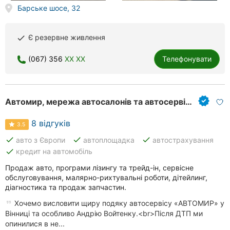
Барське шосе, 32
Херсон
Полтава
Є резервне живлення
done
Чернігів
(067) 356
XX XX
Телефонувати
Черкаси
Чернівці
Автомир, мережа автосалонів та автосервісів
Суми
8 відгуків
3.5
done
done
done
авто з Європи
автоплощадка
автострахування
Івано-
done
кредит на автомобіль
Франківськ
Продаж авто, програми лізингу та трейд-ін, сервісне
Луцьк
обслуговування, малярно-рихтувальні роботи, дітейлинг,
діагностика та продаж запчастин.
Ужгород
Хочемо висловити щиру подяку автосервісу «АВТОМИР» у
Вінниці та особливо Андрію Войтенку.<br>Після ДТП ми
Карпати
опинилися в не...