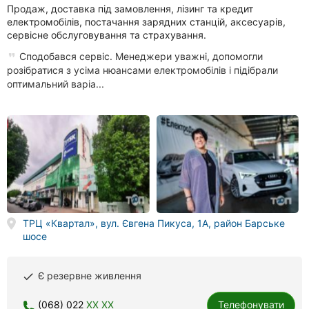
Продаж, доставка під замовлення, лізинг та кредит
електромобілів, постачання зарядних станцій, аксесуарів,
сервісне обслуговування та страхування.
Сподобався сервіс. Менеджери уважні, допомогли
розібратися з усіма нюансами електромобілів і підібрали
оптимальний варіа...
ТРЦ «Квартал», вул. Євгена Пикуса, 1А, район Барське
шосе
Є резервне живлення
done
(068) 022
XX XX
Телефонувати