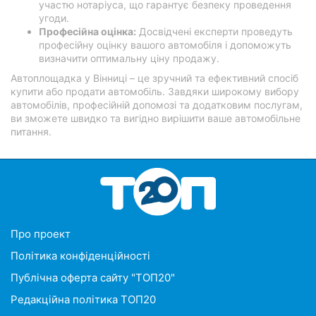
участю нотаріуса, що гарантує безпеку проведення
угоди.
Професійна оцінка:
Досвідчені експерти проведуть
професійну оцінку вашого автомобіля і допоможуть
визначити оптимальну ціну продажу.
Автоплощадка у Вінниці – це зручний та ефективний спосіб
купити або продати автомобіль. Завдяки широкому вибору
автомобілів, професійній допомозі та додатковим послугам,
ви зможете швидко та вигідно вирішити ваше автомобільне
питання.
Про проект
Політика конфіденційності
Публічна оферта сайту "ТОП20"
Редакційна політика ТОП20