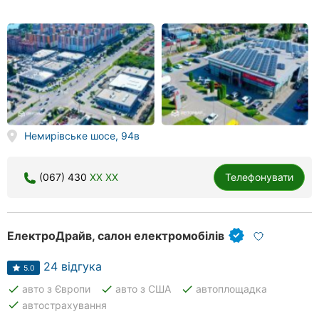
Немирівське шосе, 94в
(067) 430
XX XX
Телефонувати
ЕлектроДрайв, салон електромобілів
24 відгука
5.0
done
done
done
авто з Європи
авто з США
автоплощадка
done
автострахування