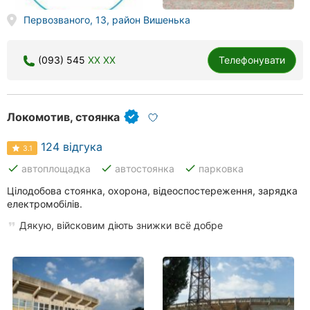
Первозваного, 13, район Вишенька
(093) 545
XX XX
Телефонувати
Локомотив, стоянка
124 відгука
3.1
done
done
done
автоплощадка
автостоянка
парковка
Цілодобова стоянка, охорона, відеоспостереження, зарядка
електромобілів.
Дякую, війсковим діють знижки всё добре