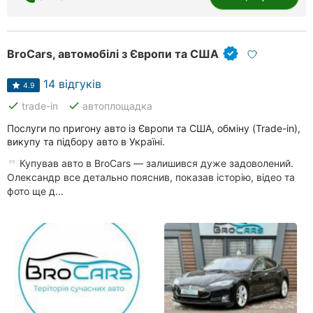
BroCars, автомобілі з Європи та США
14 відгуків
4.9
done
done
trade-in
автоплощадка
Послуги по пригону авто із Європи та США, обміну (Trade-in),
викупу та підбору авто в Україні.
Купував авто в BroCars — залишився дуже задоволений.
Олександр все детально пояснив, показав історію, відео та
фото ще д...