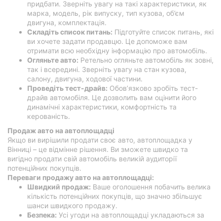
придбати. Зверніть увагу на такі характеристики, як
марка, модель, рік випуску, тип кузова, об’єм
двигуна, комплектація.
Складіть список питань:
Підготуйте список питань, які
ви хочете задати продавцю. Це допоможе вам
отримати всю необхідну інформацію про автомобіль.
Огляньте авто:
Ретельно огляньте автомобіль як зовні,
так і всередині. Зверніть увагу на стан кузова,
салону, двигуна, ходової частини.
Проведіть тест-драйв:
Обов’язково зробіть тест-
драйв автомобіля. Це дозволить вам оцінити його
динамічні характеристики, комфортність та
керованість.
Продаж авто на автоплощадці
Якщо ви вирішили продати своє авто, автоплощадка у
Вінниці – це відмінне рішення. Ви зможете швидко та
вигідно продати свій автомобіль великій аудиторії
потенційних покупців.
Переваги продажу авто на автоплощадці:
Швидкий продаж:
Ваше оголошення побачить велика
кількість потенційних покупців, що значно збільшує
шанси швидкого продажу.
Безпека:
Усі угоди на автоплощадці укладаються за