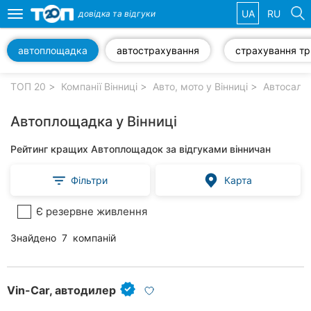
UA
RU
довідка та
відгуки
Toggle
navigation
автоплощадка
автострахування
с
Обрані
компанії
ТОП 20
Компанії Вінниці
Авто, мото у Вінниці
Автосалон
Автоплощадка у Вінниці
Рейтинг кращих Автоплощадок за відгуками вінничан
Популярні
рубрики:
Фільтри
Карта
Стоматології
Є резервне живлення
Ветеринарні
Знайдено
7
компаній
клініки
Приватні
клініки
Vin-Car, автодилер