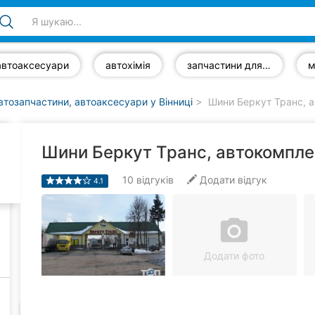
автоаксесуари
автохімія
запчастини для легкових автомобілів
втозапчастини, автоаксесуари у Вінниці
Шини Беркут Транс, 
Шини Беркут Транс, автокомпле
10
відгуків
Додати відгук
4.1
camera_alt
Додати фото