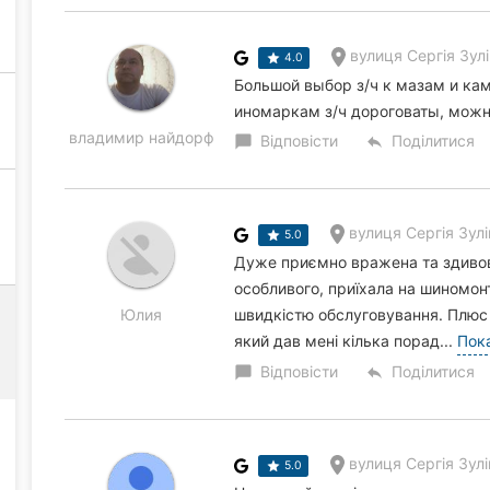
вулиця Сергія Зулі
4.0
Большой выбор з/ч к мазам и ка
иномаркам з/ч дороговаты, можн
владимир найдорф
Відповісти
Поділитися
chat_bubble
reply
вулиця Сергія Зулі
5.0
Дуже приємно вражена та здивова
особливого, приїхала на шиномон
Юлия
швидкістю обслуговування. Плюс 
який дав мені кілька порад...
Пок
Відповісти
Поділитися
chat_bubble
reply
вулиця Сергія Зулі
5.0