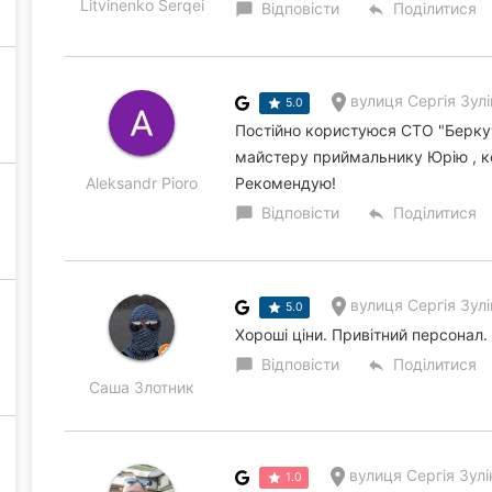
Litvinenko Serqei
Відповісти
Поділитися
chat_bubble
reply
вулиця Сергія Зулі
5.0
Постійно користуюся СТО "Беркут
майстеру приймальнику Юрію , кер
Aleksandr Pioro
Рекомендую!
Відповісти
Поділитися
chat_bubble
reply
вулиця Сергія Зулі
5.0
Хороші ціни. Привітний персонал.
Відповісти
Поділитися
chat_bubble
reply
Саша Злотник
вулиця Сергія Зулі
1.0