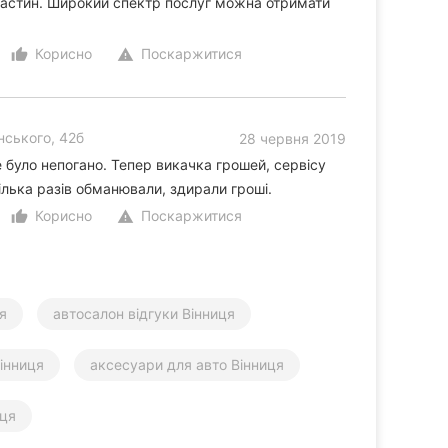
частин. Широкий спектр послуг можна отримати
Корисно
Поскаржитися
thumb_up_alt
warning
нського, 42б
28 червня 2019
 було непогано. Тепер викачка грошей, сервісу
ілька разів обманювали, здирали гроші.
Корисно
Поскаржитися
thumb_up_alt
warning
я
автосалон відгуки Вінниця
інниця
аксесуари для авто Вінниця
иця