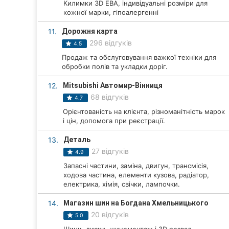
Килимки 3D ЕВА, індивідуальні розміри для
кожної марки, гіпоалергенні
Суми
11.
Дорожня карта
Івано-Франківськ
296 відгуків
4.5
Продаж та обслуговування важкої техніки для
Луцьк
обробки полів та укладки доріг.
Ужгород
12.
Mitsubishi Автомир-Вінниця
68 відгуків
4.7
Карпати
Орієнтованість на клієнта, різноманітність марок
і цін, допомога при реєстрації.
13.
Деталь
27 відгуків
4.9
Запасні частини, заміна, двигун, трансмісія,
ходова частина, елементи кузова, радіатор,
електрика, хімія, свічки, лампочки.
14.
Магазин шин на Богдана Хмельницького
20 відгуків
5.0