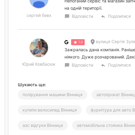
Непоганий сервіс та магазин зап
на одній території.
сергей бевх
Відповісти
Поділитися
chat_bubble
reply
вулиця Сергія Зулі
1.0
Зажралась дана компанія. Раніше
ніякого. Дуже розчарований. Дек
Юрий Ковбасюк
Відповісти
Поділитися
chat_bubble
reply
Шукають ще:
полірування машини Вінниця
автопрокат Вінниц
купити велосипед Вінниця
фурнітура для авто В
азс відгуки Вінниця
автомобільна стоянка Вінн