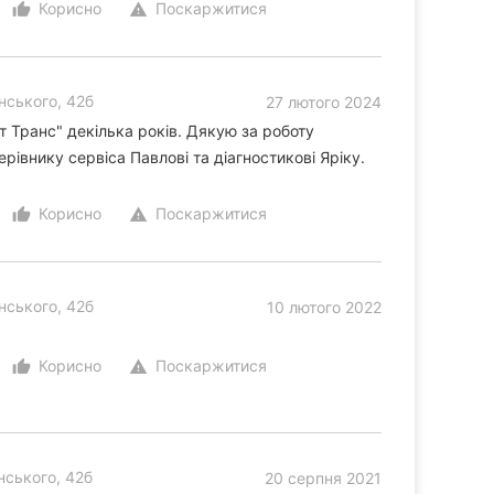
Корисно
Поскаржитися
thumb_up_alt
warning
нського, 42б
27 лютого 2024
 Транс" декілька років. Дякую за роботу
івнику сервіса Павлові та діагностикові Яріку.
Корисно
Поскаржитися
thumb_up_alt
warning
нського, 42б
10 лютого 2022
Корисно
Поскаржитися
thumb_up_alt
warning
нського, 42б
20 серпня 2021