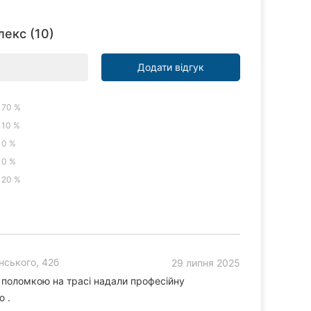
лекс (10)
Додати відгук
70 %
10 %
0 %
0 %
20 %
нського, 42б
29 липня 2025
 поломкою на трасі надали професійну
 .