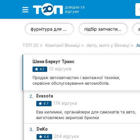
довідка та
відгуки
Обрані компанії
фурнітура для автомобілів
підбір запчастин за VIN-кодом
ТОП 20
Компанії Вінниці
Авто, мото у Вінниці
А
Популярні рубрики:
Шини Беркут Транс
Стоматології
10 відгуків
4.1
Ветеринарні клініки
Продаж автозапчастин і вантажної техніки,
сервісне обслуговування автомобілів.
Приватні клініки
2.
Evasota
174 відгука
4.7
Автошколи
Ева килимки, органайзери для самокатів та авто,
виготовляємо акрилові брилки
Ресторани
3.
DeKo
Всі рубрики
204 відгука
4.6