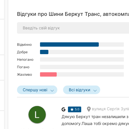
Відгуки про Шини Беркут Транс, автокомп
Відмінно
Добре
Непогано
Погано
Жахливо
Спершу нові
Всі відгуки
вулиця Сергія Зулі
5.0
Дякую Беркут тран незалишили з
допомогу.Паша тобі окремо дякую