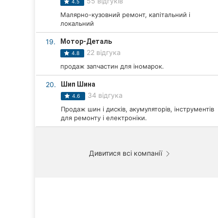
55 відгуків
4.5
Малярно-кузовний ремонт, капітальний і
локальний
19.
Мотор-Деталь
22 відгука
4.8
продаж запчастин для іномарок.
20.
Шип Шина
34 відгука
4.6
Продаж шин і дисків, акумуляторів, інструментів
для ремонту і електроніки.
Дивитися всі компанії