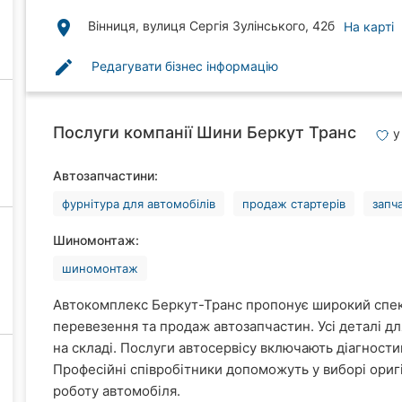
place
Вінниця, вулиця Сергія Зулінського, 42б
На карті
edit
Редагувати бізнес інформацію
Послуги компанії Шини Беркут Транс
у
Автозапчастини:
фурнітура для автомобілів
продаж стартерів
запч
Шиномонтаж:
шиномонтаж
Автокомплекс Беркут-Транс пропонує широкий спек
перевезення та продаж автозапчастин. Усі деталі дл
на складі. Послуги автосервісу включають діагност
Професійні співробітники допоможуть у виборі ориг
роботу автомобіля.