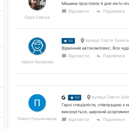
Машина простояла 4 дня ніхто ніч
Відповісти
Поділитися
chat_bubble
reply
Сера Савчук
вулиця Сергія Зулінсь
5.0
Відмінний автокомплекс. Все чуд
Відповісти
Поділитися
chat_bubble
reply
Vadym Barabolia
вулиця Сергія Зулі
5.0
Гарні спеціалісти, співпрацюю з н
виконується, широкий асортимент
Павел Лукьянчиков
Відповісти
Поділитися
chat_bubble
reply