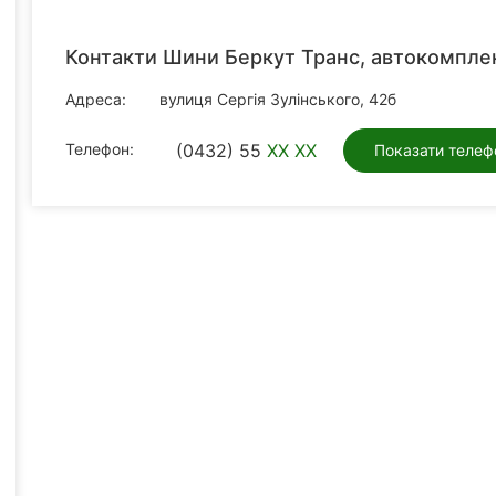
Контакти Шини Беркут Транс, автокомпле
Адреса:
вулиця Сергія Зулінського, 42б
Телефон:
(0432) 55
XX XX
Показати телеф