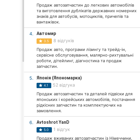
Продаж автозапчастин до легкових автомобілів
та виготовлення дублікатів державних номерних
знаків для автобусів, мотоциклів, причепів та
Всі міста:
вантажівок.
Вінниця
4.
Автомир
8 відгуків
3.5
Житомир
Продаж авто, програми лізингу та трейд-ін,
сервісне обслуговування, малярно-рихтувальні
Тернопіль
роботи, дітейлинг, діагностика та продаж
запчастин.
Хмельницький
5.
Японія (Япономарка)
52 відгука
4.1
Рівне
Продаж автозапчастин та деталей підвіски для
японських і корейських автомобілів, постачання
Одеса
рідкісних запчастин та комплектуючих на
замовлення.
Кропивницький
6.
Avtoshrot YanD
Київ
1 відгук
5.0
Продаж вживаних автозапчастин із Німеччини,