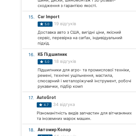
Шини, диски, шиномонтаж і 3D розвал-
сходження з гарантією якості.
15.
Car Import
19 відгуків
5.0
Доставка авто з США, вигідні ціни, якісний
сервіс, перевірка на carfax, індивідуальний
підхід.
16.
КБ Підшипник
18 відгуків
5.0
Підшипники для агро- та промислової техніки,
ремені, технічні ущільнення, мастила,
слюсарний і металоріжучий інструмент, робочі
рукавички, підбір комп
17.
AutoGrot
34 відгука
4.7
Різноманітність видів запчастин для вітчизняних
та іноземних марок машин.
18.
Автомир Колор