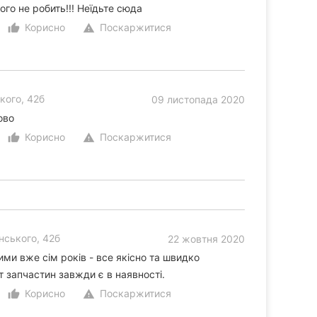
ого не робить!!! Неїдьте сюда
Корисно
Поскаржитися
thumb_up_alt
warning
кого, 42б
09 листопада 2020
ово
Корисно
Поскаржитися
thumb_up_alt
warning
нського, 42б
22 жовтня 2020
ими вже сім років - все якісно та швидко
 запчастин завжди є в наявності.
Корисно
Поскаржитися
thumb_up_alt
warning