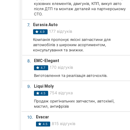
Харків
кузовних елементів, двигунів, КПП, викуп авто
після ДТП та монтаж деталей на партнерському
Запоріжжя
СТО.
7.
Eurasia Auto
Дніпро
177 відгуків
4.9
Львів
Компанія пропонує якісні запчастини для
автомобілів з широким асортиментом,
консультування та знижки.
Кривий Ріг
8.
EMC-Elegant
Миколаїв
170 відгуків
4.7
Виготовлення та реалізація авточохлів.
Херсон
9.
Liqui Moly
Полтава
754 відгука
4.5
Чернігів
Продаж оригінальних запчастин, автохімії,
мастил, антифрізів
Черкаси
10.
Evacar
815 відгуків
4.5
Чернівці