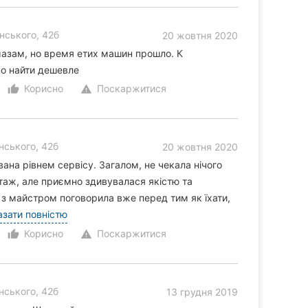
нського, 42б
20 жовтня 2020
мазам, но время етих машин прошло. К
о найти дешевле
Корисно
Поскаржитися
thumb_up_alt
warning
нського, 42б
20 жовтня 2020
на рівнем сервісу. Загалом, не чекала нічого
таж, але приємно здивувалася якістю та
з майстром поговорила вже перед тим як їхати,
азати повністю
Корисно
Поскаржитися
thumb_up_alt
warning
нського, 42б
13 грудня 2019