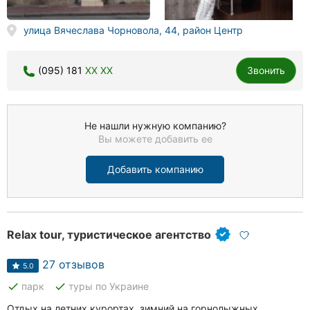
улица Вячеслава Чорновола, 44, район Центр
(095) 181
XX XX
Звонить
Не нашли нужную компанию?
Вы можете добавить ее
Добавить компанию
Relax tour, туристическое агентство
27 отзывов
5.0
done
done
парк
туры по Украине
Отдых на летних курортах, зимний на горнолыжных,