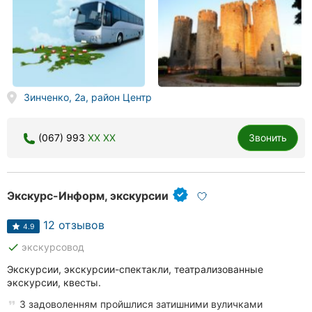
Зинченко, 2а, район Центр
(067) 993
XX XX
Звонить
Экскурс-Информ, экскурсии
12 отзывов
4.9
done
экскурсовод
Экскурсии, экскурсии-спектакли, театрализованные
экскурсии, квесты.
З задоволенням пройшлися затишними вуличками