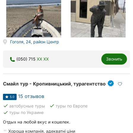
Гоголя, 24, район Центр
(050) 715
XX XX
Звонить
Смайл тур - Кропивницький, турагентство
15 отзывов
5.0
done
done
автобусные туры
туры по Европе
done
туры по Украине
Отдых на любой вкус и кошелек.
Хороша компанія, адекватні ціни