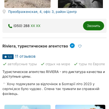
Преображенская, 4, офіс 3, район Центр
(050) 288
XX XX
Звонить
Riviera, туристическое агентство
11 отзывов
5.0
done
done
done
автобусные туры
отдых на море
туры по Европе
Туристическое агентство RIVIERA - это диктатура качества и
доступные цены.
Хочу подякувати за відпочінок в Болгарії літо 2023 у
серпні,все було чудово . Олена так тримати ви справжній
фахівець.