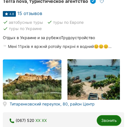
Terra nova, туристическое агентство
15 отзывов
4.8
done
done
автобусные туры
туры по Европе
done
туры по Украине
Отдых в Украине и за рубежоТрудоустройство
Мені 11рків я вржнй ротойу пркрні я водний😊😊😊…
Титаренковский переулок, 80, район Центр
(067) 520
XX XX
Звонить