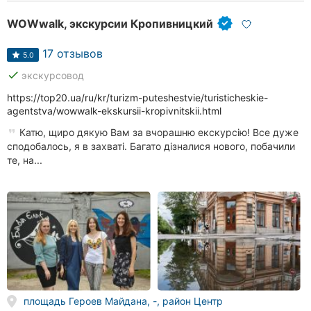
WOWwalk, экскурсии Кропивницкий
17 отзывов
5.0
done
экскурсовод
https://top20.ua/ru/kr/turizm-puteshestvie/turisticheskie-
agentstva/wowwalk-ekskursii-kropivnitskii.html
Катю, щиро дякую Вам за вчорашню екскурсію! Все дуже
сподобалось, я в захваті. Багато дізналися нового, побачили
те, на...
площадь Героев Майдана, -, район Центр