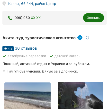
Карпы, 66 / 44, район Центр
(099) 050
XX XX
Звонить
Акита-тур, туристическое агентство
30 отзывов
4.5
done
done
автобусные перевозки
детский лагерь
Пляжный, активный отдых в Украине и за рубежом.
Тилігул був чудовий. Дякую за відпочинок.