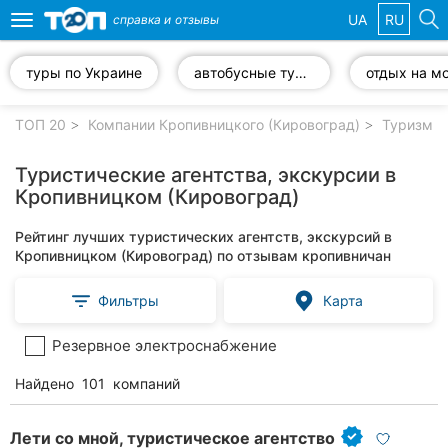
UA
RU
справка и
отзывы
Toggle
navigation
туры по Украине
автобусные туры
отдых на м
Избранные
компании
ТОП 20
Компании Кропивницкого (Кировоград)
Туризм, 
Туристические агентства, экскурсии в
Кропивницком (Кировоград)
Популярные
Рейтинг лучших туристических агентств, экскурсий в
рубрики:
Кропивницком (Кировоград) по отзывам кропивничан
Стоматологии
Фильтры
Карта
Частные
Резервное электроснабжение
клиники
Найдено
101
компаний
Ветеринарные
клиники
Лети со мной, туристическое агентство