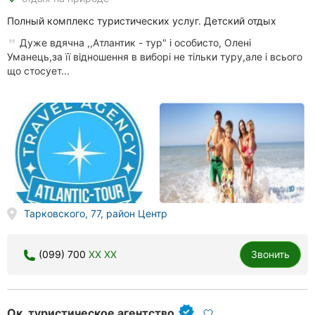
Полный комплекс туристических услуг. Детский отдых
Дуже вдячна ,,Атлантик - тур" і особисто, Олені
Уманець,за її відношення в виборі не тільки туру,але і всього
що стосует...
Тарковского, 77, район Центр
(099) 700
XX XX
Звонить
Ок, туристическое агентство