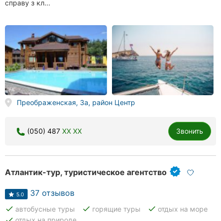
справу з кл...
Преображенская, 3а, район Центр
(050) 487
XX XX
Звонить
Атлантик-тур, туристическое агентство
37 отзывов
5.0
done
done
done
автобусные туры
горящие туры
отдых на море
done
отдых на природе