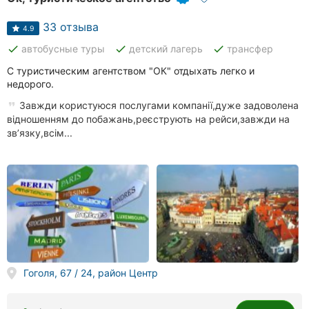
33 отзыва
4.9
done
done
done
автобусные туры
детский лагерь
трансфер
С туристическим агентством "ОК" отдыхать легко и
недорого.
Завжди користуюся послугами компанії,дуже задоволена
відношенням до побажань,реєструють на рейси,завжди на
звʼязку,всім...
Гоголя, 67 / 24, район Центр