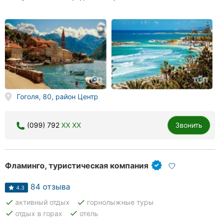
Гоголя, 80, район Центр
(099) 792
XX XX
Звонить
Фламинго, туристическая компания
84 отзыва
4.3
done
done
активный отдых
горнолыжные туры
done
done
отдых в горах
отель