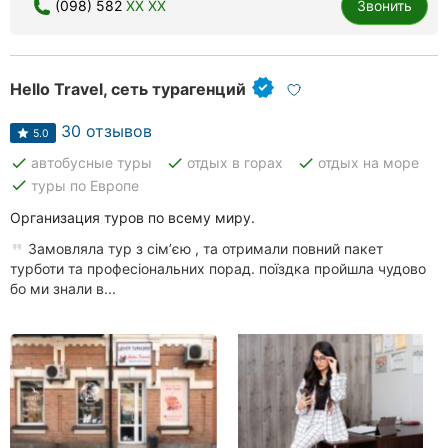
(098) 582
XX XX
Звонить
Hello Travel, сеть турагенций
30 отзывов
5.0
done
done
done
автобусные туры
отдых в горах
отдых на море
done
туры по Европе
Организация туров по всему миру.
Замовляла тур з сімʼєю , та отримали повний пакет
турботи та професіональних порад. поїздка пройшла чудово
бо ми знали в...