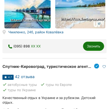
Чмиленко, 24б, район Ковалёвка
(095) 898
XX XX
Звонить
Спутник-Кировоград, туристическое агентство
42 отзыва
4.7
done
done
автобусные туры
туры по Европе
done
туры по Украине
Качественный отдых в Украине и за рубежом. Детский
отдых.