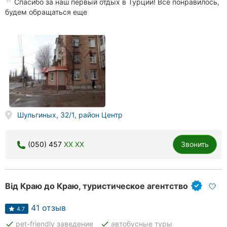
Спасибо за наш первый отдых в Турции! Все понравилось,
будем обращаться еще
Шульгиных, 32/1, район Центр
(050) 457
XX XX
Звонить
Від Краю до Краю, туристическое агентство
41 отзыв
4.7
done
done
pet-friendly заведение
автобусные туры