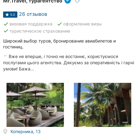
Mr.Travel, турагентство
26 отзывов
5.0
done
done
визовая поддержка
оформление визы
done
туристическое страхование
Широкий выбор туров, бронирование авиабилетов и
гостиниц.
Вже не вперше, і точно не востаннє, користуємося
послугами цього агентства. Дякуємо за оперативність і гарні
умови! Бажа...
Коперника, 13