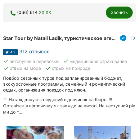
Хмельницкий
(066) 614
XX XX
Звонить
Ровно
Одесса
Star Tour by Natali Ladik, туристическое агентство
Киев
312 отзывов
4.9
Харьков
done
done
автобусные перевозки
медицинское страхование
done
done
отдых на море
отдых на природе
Запорожье
Подбор сезонных туров под запланированный бюджет,
экскурсионные программы, семейный и романтический
Днепр
отдых, организация поездок под ключ.
Наталі, дякую за чудовий відпочинок на Кіпрі. !!!!
Львов
Організація відпочинку як завжди на висоті. На наступний рік
ми до т...
Кривой
Рог
Николаев