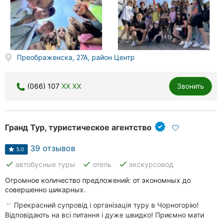
Херсон
Полтава
Чернигов
Преображенска, 27А, район Центр
Черкассы
(066) 107
XX XX
Звонить
Черновцы
Сумы
Гранд Тур, туристическое агентство
Ивано-
39 отзывов
Франковск
5.0
done
done
done
автобусные туры
отель
экскурсовод
Луцк
Огромное количество предложений: от экономных до
совершенно шикарных.
Ужгород
Прекрасний супровід і організація туру в Чорногорію!
Карпаты
Відповідають на всі питання і дуже швидко! Приємно мати