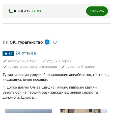
(099) 412
XX XX
Звонить
ПП ОК, турагенство
24 отзыва
4.7
done
done
автобусные туры
отдых в горах
done
done
туристическое страхование
туры по Украине
Туристические услуги, бронирование авиабилетов, гостиниц,
индивидуальные поездки.
Дуже дякую Олі за швидко і якісно підібрані квитки.
Звертаюся не перший раз- завжди відмінний сервіс та
допомога. Щиро р...