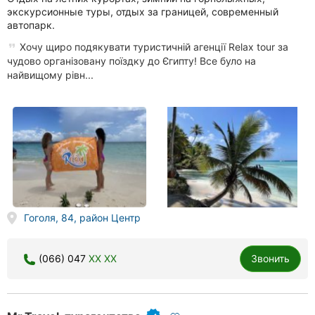
экскурсионные туры, отдых за границей, современный
автопарк.
Хочу щиро подякувати туристичній агенції Relax tour за
чудово організовану поїздку до Єгипту! Все було на
найвищому рівн...
Гоголя, 84, район Центр
(066) 047
XX XX
Звонить