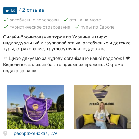
Автошколы
42 отзыва
5.0
Рестораны
done
done
автобусные перевозки
отдых на море
done
done
туристическое страхование
туры по Европе
Все
рубрики
Онлайн-бронирование туров по Украине и миру:
индивидуальный и групповой отдых, автобусные и детские
туры, страхование, круглосуточная поддержка.
Щиро дякуємо за чудову організацію нашої подорожі! ❤️
Відпочинок залишив багато приємних вражень. Окрема
подяка за вашу...
Все
города:
Кропивницкий
Винница
Житомир
Тернополь
Преображенская, 27А