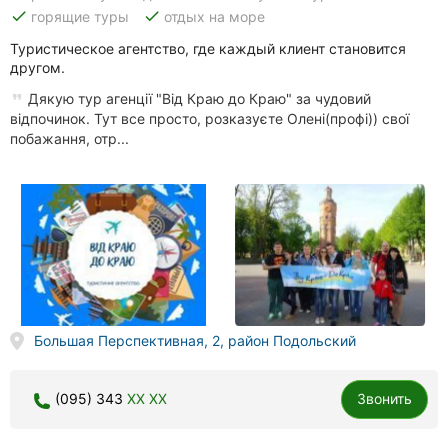
done
done
горящие туры
отдых на море
Туристическое агентство, где каждый клиент становится
другом.
Дякую тур агенції "Від Краю до Краю" за чудовий
відпочинок. Тут все просто, розказуєте Олені(профі)) свої
побажання, отр...
Большая Перспективная, 2, район Подольский
(095) 343
XX XX
Звонить