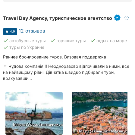
Travel Day Agency, туристическое агентство
12 отзывов
4.9
done
done
done
автобусные туры
горящие туры
отдых на море
done
туры по Украине
Раннее бронирование туров. Визовая поддержка
Чудова компанія!!! Неодноразово відпочивали з ними, все
на найвищому рівні. Дівчатка швидко підбирали тури,
врахувавши...