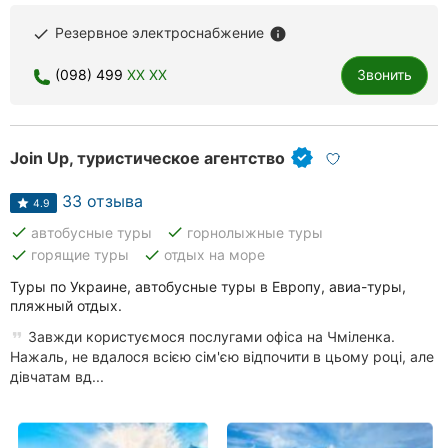
Резервное электроснабжение
done
info
(098) 499
XX XX
Звонить
Join Up, туристическое агентство
33 отзыва
4.9
done
done
автобусные туры
горнолыжные туры
done
done
горящие туры
отдых на море
Туры по Украине, автобусные туры в Европу, авиа-туры,
пляжный отдых.
Завжди користуємося послугами офіса на Чміленка.
Нажаль, не вдалося всією сім'єю відпочити в цьому році, але
дівчатам вд...