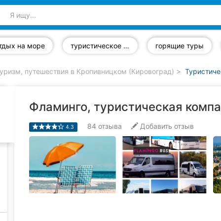
тдых на море
туристическое страхование
горящие туры
уризм, путешествия в Кропивницком (Кировоград)
Туристиче
Фламинго, туристическая комп
84
отзыва
Добавить отзыв
4.3