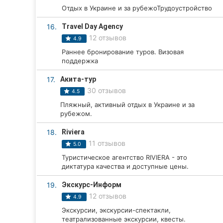
Отдых в Украине и за рубежоТрудоустройство
16.
Travel Day Agency
12 отзывов
4.9
Раннее бронирование туров. Визовая
поддержка
17.
Акита-тур
30 отзывов
4.5
Пляжный, активный отдых в Украине и за
рубежом.
18.
Riviera
11 отзывов
5.0
Туристическое агентство RIVIERA - это
диктатура качества и доступные цены.
19.
Экскурс-Информ
12 отзывов
4.9
Экскурсии, экскурсии-спектакли,
театрализованные экскурсии, квесты.