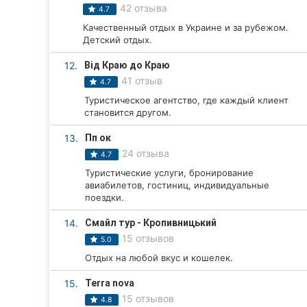
42 отзыва
4.7
Сумы
Качественный отдых в Украине и за рубежом.
Детский отдых.
Ивано-Франковск
12.
Від Краю до Краю
Луцк
41 отзыв
4.7
Туристическое агентство, где каждый клиент
Ужгород
становится другом.
Карпаты
13.
Пп ок
24 отзыва
4.7
Туристические услуги, бронирование
авиабилетов, гостиниц, индивидуальные
поездки.
14.
Смайл тур - Кропивницький
15 отзывов
5.0
Отдых на любой вкус и кошелек.
15.
Terra nova
15 отзывов
4.8