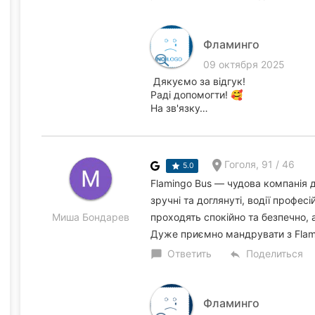
Фламинго
09 октября 2025
Дякуємо за відгук!
Раді допомогти! 🥰
На зв'язку…
Гоголя, 91 / 46
5.0
Flamingo Bus — чудова компанія 
зручні та доглянуті, водії профес
Миша Бондарев
проходять спокійно та безпечно, 
Дуже приємно мандрувати з Flam
Ответить
Поделиться
chat_bubble
reply
Фламинго