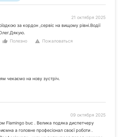
21 октября 2025
здкою за кордон ,сервіс на вищому рівні.Водії
 Олег.Дякую.
Полезно
Пожаловаться
thumb_up_alt
warning
ям чекаємо на нову зустріч.
09 октября 2025
ом Flamingo buc . Велика подяка диспетчеру
риємна а головне професіонал своєї роботи .