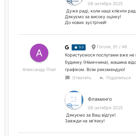
08 октября 2025
Дуже раді, коли наші клієнти раді
Дякуємо за високу оцінку!
До нових зустрічей!
Гоголя, 91 / 46
5.0
Користуємося послугами вже не 
будинку (Німеччина), машина від
Александр Плат
графіком. Всім рекомендую!
Ответить
Поделиться
chat_bubble
reply
Фламинго
08 октября 2025
Дякуємо за Ваш відгук!
Завжди на зв'язку!