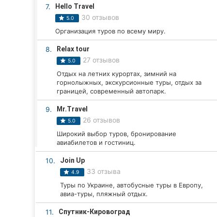
Харьков
7.
Hello Travel
30 отзывов
5.0
Запорожье
Организация туров по всему миру.
Днепр
8.
Relax tour
27 отзывов
5.0
Львов
Отдых на летних курортах, зимний на
горнолыжных, экскурсионные туры, отдых за
Кривой Рог
границей, современный автопарк.
Николаев
9.
Mr.Travel
26 отзывов
5.0
Херсон
Широкий выбор туров, бронирование
авиабилетов и гостиниц.
Полтава
10.
Join Up
Чернигов
33 отзыва
4.9
Туры по Украине, автобусные туры в Европу,
Черкассы
авиа-туры, пляжный отдых.
Черновцы
11.
Спутник-Кировоград