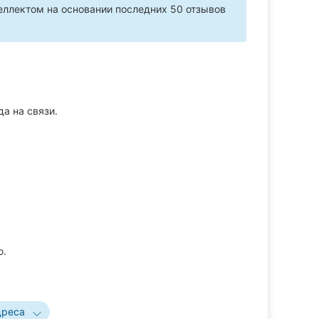
ллектом на основании последних 50 отзывов
а на связи.
ю.
дреса