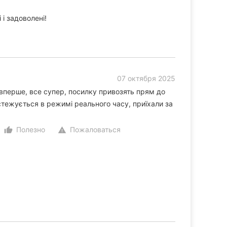
 і задоволені!
07 октября 2025
вперше, все супер, посилку привозять прям до
стежується в режимі реального часу, приїхали за
Полезно
Пожаловаться
thumb_up_alt
warning