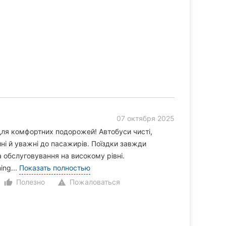
07 октября 2025
для комфортних подорожей! Автобуси чисті,
ійні й уважні до пасажирів. Поїздки завжди
а обслуговування на високому рівні.
ing...
Показать полностью
Полезно
Пожаловаться
thumb_up_alt
warning