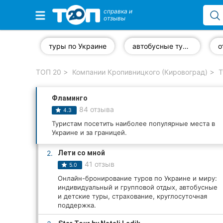
справка и
отзывы
Избранные компании
туры по Украине
автобусные туры
о
ТОП 20
Компании Кропивницкого (Кировоград)
Т
Популярные рубрики:
Фламинго
Стоматологии
84 отзыва
4.3
Частные клиники
Туристам посетить наиболее популярные места в
Украине и за границей.
Ветеринарные клиники
2.
Лети со мной
41 отзыв
5.0
Автошколы
Онлайн-бронирование туров по Украине и миру:
индивидуальный и групповой отдых, автобусные
Рестораны
и детские туры, страхование, круглосуточная
поддержка.
Все рубрики