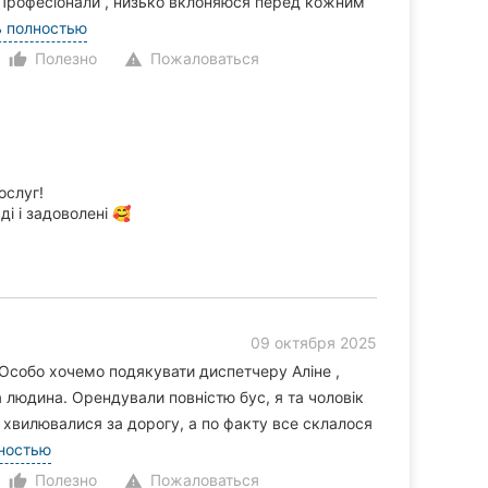
 Професіонали , низько вклоняюся перед кожним
ь полностью
Полезно
Пожаловаться
thumb_up_alt
warning
ослуг!
ді і задоволені 🥰
09 октября 2025
 Особо хочемо подякувати диспетчеру Аліне ,
 людина. Орендували повністю бус, я та чоловік
 хвилювалися за дорогу, а по факту все склалося
ностью
Полезно
Пожаловаться
thumb_up_alt
warning