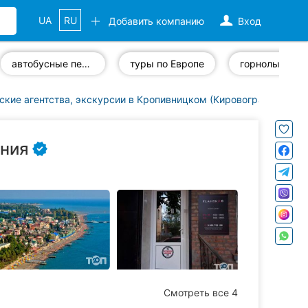
UA
RU
Добавить компанию
Вход
автобусные перевозки
туры по Европе
ские агентства, экскурсии в Кропивницком (Кировоград)
Флам
ания
Смотреть все 4