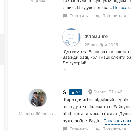
Лариса
Також дуже дякую усім водіям .
із них . Це дуже тяжка...
Показат
Ответить
Поделиться
chat_bubble
reply
Фламинго
26 октября 2025
Дякуємо за Вашу оцінку наших п
Завжди раді, коли наші клієнти ра
До зустрічі!
…
Гоголя, 91 / 46
5.0
Щиро вдячні за відмінний сервіс.
вона дуже ввічлива та небайдужа
Марина Яблонская
літні люди та мама лежача. Дуже
дуже добре. Водії...
Показать пол
Ответить
Поделиться
chat_bubble
reply