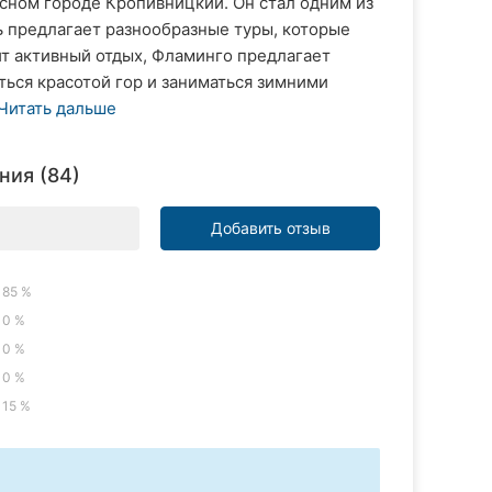
сном городе Кропивницкий. Он стал одним из
ь предлагает разнообразные туры, которые
ит активный отдых, Фламинго предлагает
ься красотой гор и заниматься зимними
Читать дальше
ния (84)
Добавить отзыв
85 %
0 %
0 %
0 %
15 %