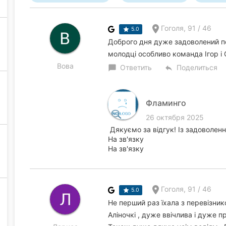
Гоголя, 91 / 46
5.0
Доброго дня дуже задоволений пої
молодці особливо команда Ігор і
Вова
Ответить
Поделиться
chat_bubble
reply
Фламинго
26 октября 2025
Дякуємо за відгук! Із задоволенн
На зв'язку
На зв'язку
Гоголя, 91 / 46
5.0
Не перший раз їхала з перевізник
Аліночкі , дуже ввічлива і дуже п