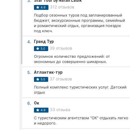
3.
Star Tour by Natali Ladik
312 отзывов
4.9
Подбор сезонных туров под запланированный
Все города:
бюджет, экскурсионные программы, семейный
и романтический отдых, организация поездок
Кропивницкий
под ключ.
4.
Гранд Тур
Винница
39 отзывов
5.0
Житомир
Огромное количество предложений: от
экономных до совершенно шикарных.
Тернополь
5.
Атлантик-тур
37 отзывов
5.0
Хмельницкий
Полный комплекс туристических услуг. Детский
отдых
Ровно
6.
Ок
Одесса
33 отзыва
4.9
С туристическим агентством "ОК" отдыхать легко
Киев
и недорого.