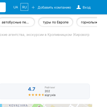
UA
RU
Добавить компанию
Вход
автобусные перевозки
туры по Европе
г
ские агентства, экскурсии в Кропивницком (Кировоград)
гор
Рейтинг
4.7
202
★★★★★
★★★★★
відгуків