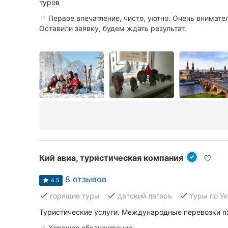
туров
Первое впечатление, чисто, уютно. Очень внимате
Оставили заявку, будем ждать результат.
Кий авиа, туристическая компания
8 отзывов
4.5
done
done
done
горящие туры
детский лагерь
туры по У
Туристические услуги. Международные перевозки п
Хорошее обслуживание