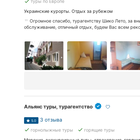
done
туры по Европе
Украинские курорты. Отдых за рубежом
Огромное спасибо, турагентству Шико Лето, за в
обслуживание, отличный отдых, будем Вас всем рек
Альянс туры, турагентство
3 отзыва
5.0
done
done
горнолыжные туры
горящие туры
Морские, экскурсионные туры, страхование, горящ