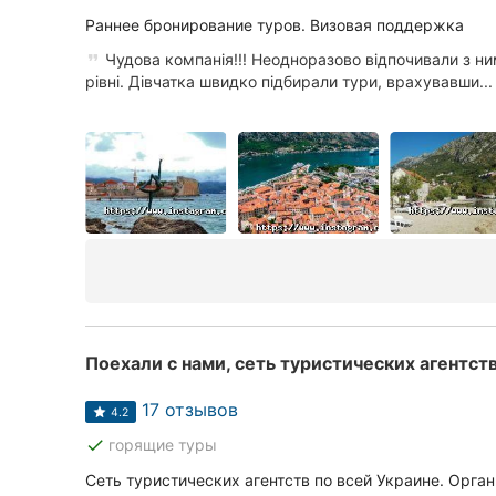
Раннее бронирование туров. Визовая поддержка
Чудова компанія!!! Неодноразово відпочивали з н
рівні. Дівчатка швидко підбирали тури, врахувавши...
Поехали с нами, сеть туристических агентст
17 отзывов
4.2
done
горящие туры
Сеть туристических агентств по всей Украине. Орга