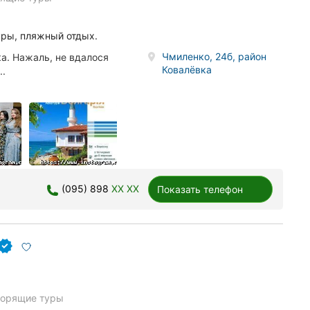
уры, пляжный отдых.
Чмиленко, 24б, район
а. Нажаль, не вдалося
Ковалёвка
..
(095) 898
XX XX
Показать телефон
горящие туры