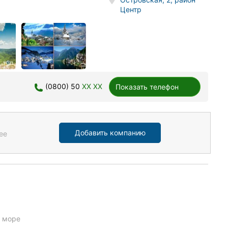
Центр
(0800) 50
XX XX
Показать телефон
Добавить компанию
ее
а море