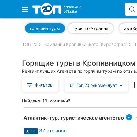
справка и
отзывы
Избранные компании
горящие туры
туры по Украине
ТОП 20
Компании Кропивницкого (Кировоград)
Т
Популярные рубрики:
Горящие туры в Кропивницком 
Стоматологии
Рейтинг лучших Агентств по горячим турам по отзы
Частные клиники
Фильтры
Топ 20 рекомендует
Ветеринарные клиники
Найдено
19
компаний
Автошколы
Рестораны
Атлантик-тур, туристическое агентство
Все рубрики
37 отзывов
5.0