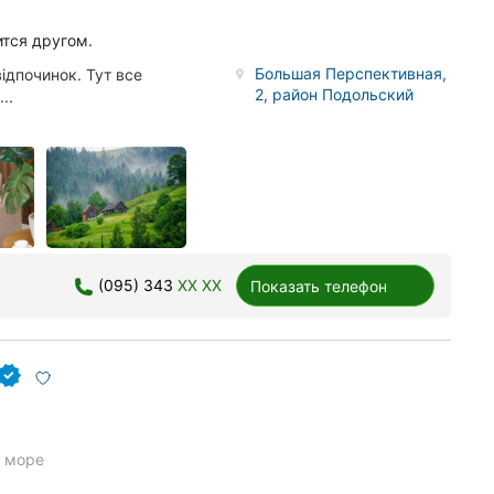
ится другом.
Большая Перспективная,
ідпочинок. Тут все
2, район Подольский
..
(095) 343
XX XX
Показать телефон
а море