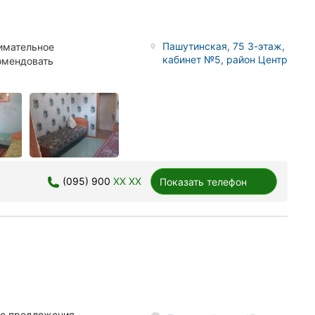
Пашутинская, 75 3-этаж,
нимательное
кабинет №5, район Центр
омендовать
(095) 900
XX XX
Показать телефон
ие предложения.