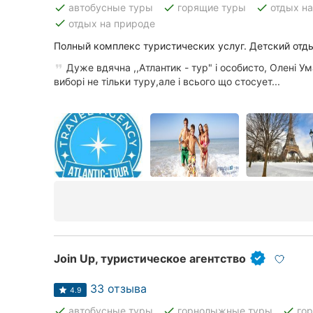
done
done
done
автобусные туры
горящие туры
отдых н
done
отдых на природе
Полный комплекс туристических услуг. Детский отд
Все города:
Дуже вдячна ,,Атлантик - тур" і особисто, Олені Ум
Кропивницкий
виборі не тільки туру,але і всього що стосует...
Винница
Житомир
Тернополь
Хмельницкий
Ровно
Одесса
Join Up, туристическое агентство
Киев
33 отзыва
4.9
done
done
done
автобусные туры
горнолыжные туры
го