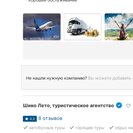
Не нашли нужную компанию?
Вы можете добавить 
Шико Лето, туристическое агентство
8 отзывов
4.3
done
done
done
автобусные туры
горящие туры
отдых н