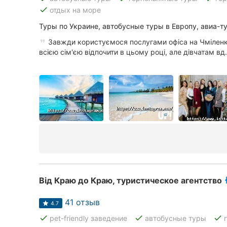
Харьков
done
отдых на море
Запорожье
Туры по Украине, автобусные туры в Европу, авиа-т
Завжди користуємося послугами офіса на Чміленк
Днепр
всією сім'єю відпочити в цьому році, але дівчатам вд.
Львов
Кривой Рог
Николаев
Херсон
Полтава
Чернигов
Від Краю до Краю, туристическое агентство
Черкассы
41 отзыв
4.7
done
done
done
pet-friendly заведение
автобусные туры
Черновцы