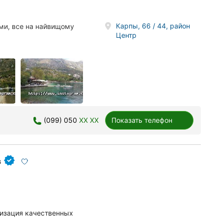
Карпы, 66 / 44, район
ими, все на найвищому
Центр
(099) 050
XX XX
Показать телефон
в
низация качественных