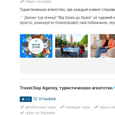
done
отдых на море
Сумы
Туристическое агентство, где каждый клиент станов
Дякую тур агенції "Від Краю до Краю" за чудовий в
Ивано-Франковск
просто, розказуєте Олені(профі)) свої побажання, отр.
Луцк
Ужгород
Карпаты
Travel Day Agency, туристическое агентство
12 отзывов
4.9
done
done
done
автобусные туры
горящие туры
отдых н
done
туры по Украине