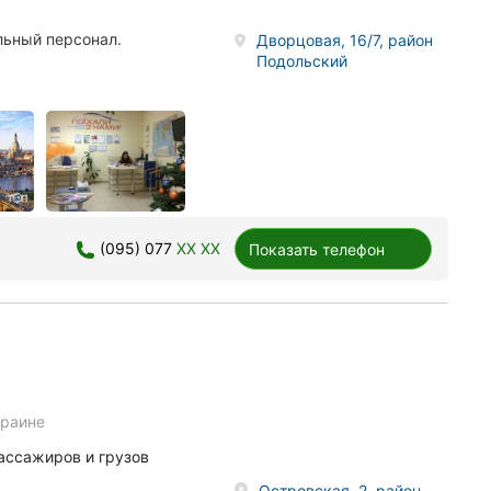
льный персонал.
Дворцовая, 16/7, район
Подольский
(095) 077
XX XX
Показать телефон
краине
ассажиров и грузов
Островская, 2, район