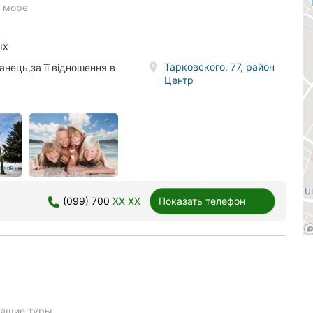
а море
ых
Тарковского, 77, район
анець,за її відношення в
Центр
(099) 700
XX XX
Показать телефон
рящие туры