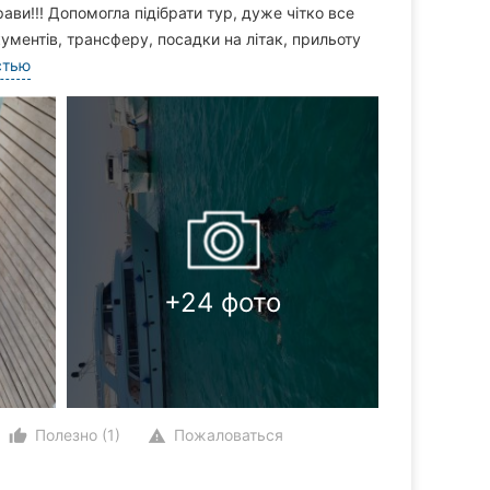
ави!!! Допомогла підібрати тур, дуже чітко все
ументів, трансферу, посадки на літак, прильоту
стью
+24 фото
Полезно (1)
Пожаловаться
thumb_up_alt
warning