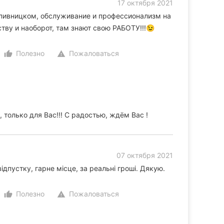
17 октября 2021
пивницком, обслуживание и профессионализм на
ству и наоборот, там знают свою РАБОТУ!!!😉
Полезно
Пожаловаться
thumb_up_alt
warning
 только для Вас!!! С радостью, ждём Вас !
07 октября 2021
ідпустку, гарне місце, за реальні гроші. Дякую.
Полезно
Пожаловаться
thumb_up_alt
warning