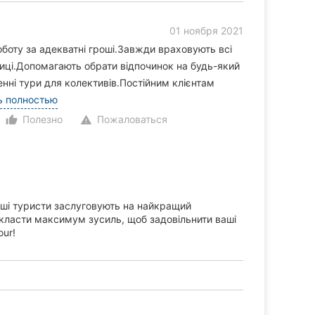
01 ноября 2021
боту за адекватні гроші.Завжди враховують всі
ниці.Допомагають обрати відпочинок на будь-який
нні тури для колективів.Постійним клієнтам
ь полностью
Полезно
Пожаловаться
thumb_up_alt
warning
аші туристи заслуговують на найкращий
класти максимум зусиль, щоб задовільнити ваші
our!