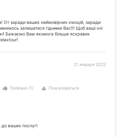
а! От заради ваших неймовірних ємоцій, заради
имемось залишатися гідними Вас!!! Щоб ваші очі
жі! Бажаємо Вам якомога більше яскравих
elaxtour!
21 января 2022
Полезно (1)
Пожаловаться
thumb_up_alt
warning
 до ваших послуг!