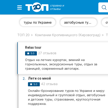
справка и
отзывы
Избранные компании
туры по Украине
автобусные туры
о
ТОП 20
Компании Кропивницкого (Кировоград)
Т
Популярные рубрики:
Relax tour
Стоматологии
27 отзывов
5.0
Частные клиники
Отдых на летних курортах, зимний на
горнолыжных, экскурсионные туры, отдых за
границей, современный автопарк.
Ветеринарные клиники
2.
Лети со мной
Автошколы
42 отзыва
5.0
Онлайн-бронирование туров по Украине и миру:
Рестораны
индивидуальный и групповой отдых, автобусные
и детские туры, страхование, круглосуточная
Все рубрики
поддержка.