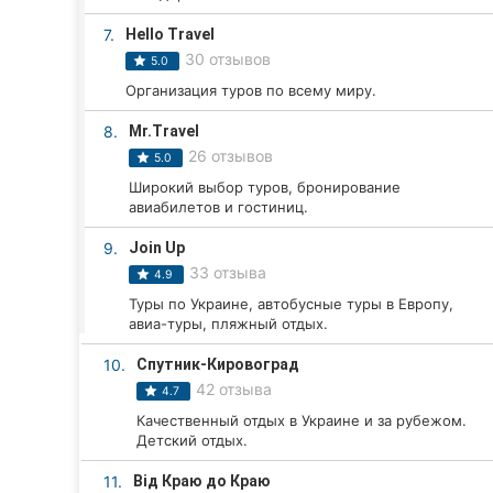
Харьков
7.
Hello Travel
Запорожье
30 отзывов
5.0
Организация туров по всему миру.
Днепр
8.
Mr.Travel
Львов
26 отзывов
5.0
Широкий выбор туров, бронирование
Кривой Рог
авиабилетов и гостиниц.
Николаев
9.
Join Up
33 отзыва
4.9
Херсон
Туры по Украине, автобусные туры в Европу,
авиа-туры, пляжный отдых.
Полтава
10.
Спутник-Кировоград
Чернигов
42 отзыва
4.7
Качественный отдых в Украине и за рубежом.
Черкассы
Детский отдых.
Черновцы
11.
Від Краю до Краю