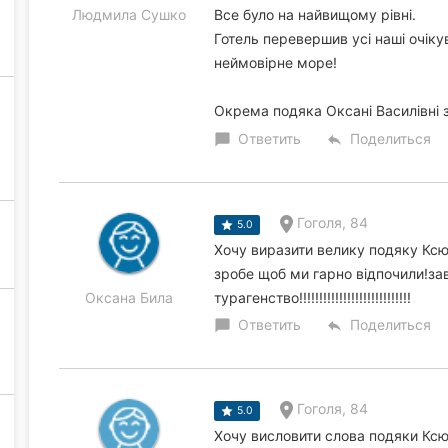
Людмила Сушко
Все було на найвищому рівні.
Готель перевершив усі наші очіку
неймовірне море!
Окрема подяка Оксані Василівні з
Ответить
Поделиться
chat_bubble
reply
Гоголя, 84
5.0
Хочу виразити велику подяку Ксю
зробе щоб ми гарно відпочили!за
Оксана Била
турагенство!!!!!!!!!!!!!!!!!!!!!!!!!!!!
Ответить
Поделиться
chat_bubble
reply
Гоголя, 84
5.0
Хочу висловити слова подяки Ксю