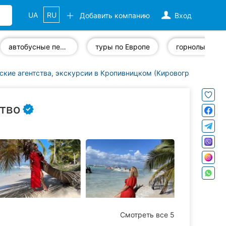
UA
RU
Добавить компанию
Вход
автобусные перевозки
туры по Европе
ские агентства, экскурсии в Кропивницком (Кировоград)
Rela
ство
Смотреть все 5