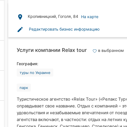
place
Кропивницкий, Гоголя, 84
На карте
edit
Редактировать бизнес информацию
Услуги компании Relax tour
в выбранном
География:
туры по Украине
парк
Туристическое агентство «Relax Tour» («Релакс Тур
оправдывает свое название. Отдых с компанией – э
удовольствия и незабываемые впечатления от поезд
агентства включают, в частности: отдых на летних к
Генгорка, Геническ, Счастливцево, Стрелковое) и че