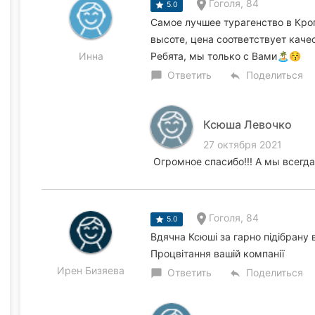
Гоголя, 84
5.0
Самое лучшее турагенство в Кро
высоте, цена соответствует каче
Инна
Ребята, мы только с Вами🏝😚
Ответить
Поделиться
chat_bubble
reply
Ксюша Левочко
27 октября 2021
Огромное спасибо!!! А мы всегда,
Гоголя, 84
5.0
Вдячна Ксюші за гарно підібрану в
Процвітання вашій компанії
Ирен Бизяева
Ответить
Поделиться
chat_bubble
reply