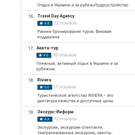
Отдых в Украине и за рубежоТрудоустройство
16.
Travel Day Agency
12 отзывов
4.9
Раннее бронирование туров. Визовая
поддержка
17.
Акита-тур
30 отзывов
4.5
Пляжный, активный отдых в Украине и за
рубежом.
18.
Riviera
11 отзывов
5.0
Туристическое агентство RIVIERA - это
диктатура качества и доступные цены.
19.
Экскурс-Информ
12 отзывов
4.9
Экскурсии, экскурсии-спектакли,
театрализованные экскурсии, квесты.