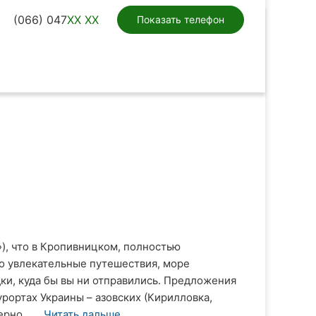
(066) 047
XX XX
Показать телефон
»), что в Кропивницком, полностью
то увлекательные путешествия, море
ки, куда бы вы ни отправились. Предложения
урортах Украины – азовских (Кирилловка,
рно ...
Читать дальше