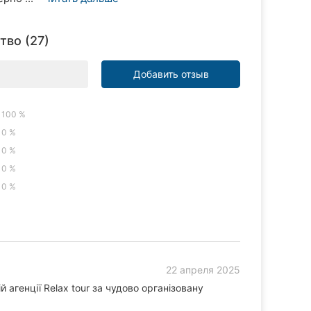
тво (27)
Добавить отзыв
100 %
0 %
0 %
0 %
0 %
22 апреля 2025
 агенції Relax tour за чудово організовану