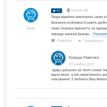
Гоголя, 84
5.0
Люди відмінно виконують свою ро
бажання,особливості,навіть дріб
Анна
смак.Окрема вдячність за одноде
завжди знижки.Бажаю...
Показат
Ответить
Поделиться
chat_bubble
reply
Ксюша Левочко
07 ноября 2021
Щиро дякуємо за теплі слова! Н
відпочинок, а ми намагаємось до
очікування) З любов'ю Ваш Relaxt