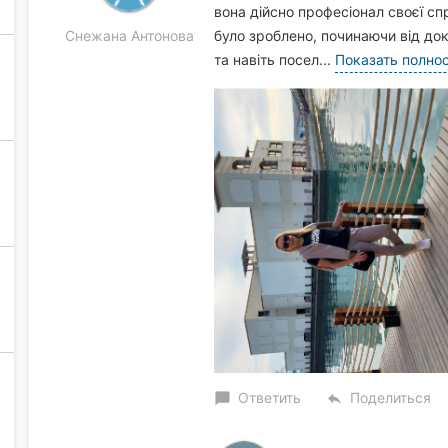
вона дійсно професіонал своєї спр
Снежана Антонова
було зроблено, починаючи від док
та навіть посел...
Показать полно
Ответить
Поделиться
chat_bubble
reply