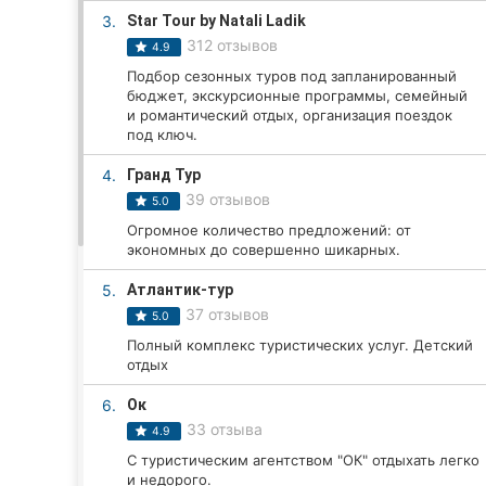
3.
Star Tour by Natali Ladik
312 отзывов
4.9
Все города:
Подбор сезонных туров под запланированный
бюджет, экскурсионные программы, семейный
Кропивницкий
и романтический отдых, организация поездок
под ключ.
Винница
4.
Гранд Тур
39 отзывов
5.0
Житомир
Огромное количество предложений: от
экономных до совершенно шикарных.
Тернополь
5.
Атлантик-тур
Хмельницкий
37 отзывов
5.0
Полный комплекс туристических услуг. Детский
Ровно
отдых
Одесса
6.
Ок
33 отзыва
4.9
Киев
С туристическим агентством "ОК" отдыхать легко
и недорого.