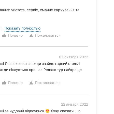
вання: чистота, сервіс, смачне харчування та
...
Показать полностью
Полезно
Пожаловаться
thumb_up_alt
warning
07 октября 2022
ші Левочко,яка завжди знайде гарний отель і
вжди піклується про нас!Релакс тур найкраще
Полезно
Пожаловаться
thumb_up_alt
warning
22 января 2022
ші за чудовий відпочинок 😍 Хочу сказати, шо