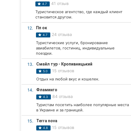
41 отзыв
4.7
Сумы
Туристическое агентство, где каждый клиент
становится другом.
Ивано-Франковск
12.
Пп ок
Луцк
24 отзыва
4.7
Туристические услуги, бронирование
Ужгород
авиабилетов, гостиниц, индивидуальные
поездки.
Карпаты
13.
Смайл тур - Кропивницький
15 отзывов
5.0
Отдых на любой вкус и кошелек.
14.
Фламинго
84 отзыва
4.3
Туристам посетить наиболее популярные места
в Украине и за границей.
15.
Terra nova
15 отзывов
4.8