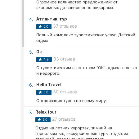
Огромное количество предложений: от
экономных до совершенно шикарных.
4.
Атлантик-тур
Все города:
37 отзывов
5.0
Кропивницкий
Полный комплекс туристических услуг. Детский
отдых
Винница
5.
Ок
33 отзыва
Житомир
4.9
С туристическим агентством "ОК" отдыхать легко
Тернополь
и недорого.
6.
Hello Travel
Хмельницкий
30 отзывов
5.0
Ровно
Организация туров по всему миру.
7.
Relax tour
Одесса
27 отзывов
5.0
Киев
Отдых на летних курортах, зимний на
горнолыжных, экскурсионные туры, отдых за