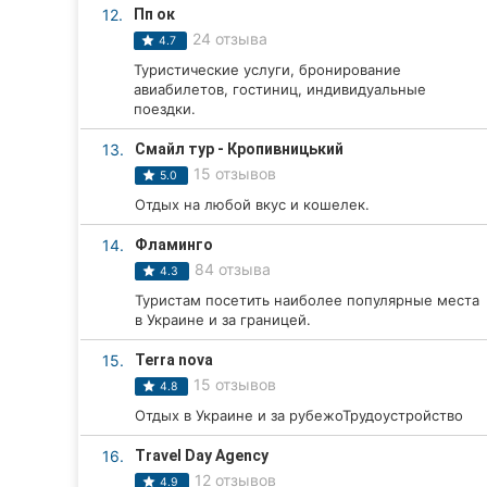
12.
Пп ок
Сумы
24 отзыва
4.7
Туристические услуги, бронирование
Ивано-Франковск
авиабилетов, гостиниц, индивидуальные
поездки.
Луцк
13.
Смайл тур - Кропивницький
Ужгород
15 отзывов
5.0
Отдых на любой вкус и кошелек.
Карпаты
14.
Фламинго
84 отзыва
4.3
Туристам посетить наиболее популярные места
в Украине и за границей.
15.
Terra nova
15 отзывов
4.8
Отдых в Украине и за рубежоТрудоустройство
16.
Travel Day Agency
12 отзывов
4.9