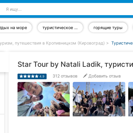
тдых на море
туристическое страхование
горящие туры
уризм, путешествия в Кропивницком (Кировоград)
Туристиче
Star Tour by Natali Ladik, турис
312
отзывов
Добавить отзыв
4.9