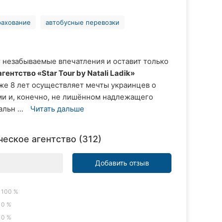
рахование
автобусные перевозки
т незабываемые впечатления и оставит только
гентство «Star Tour by Natali Ladik»
уже 8 лет осуществляет мечты украинцев о
и и, конечно, не лишённом надлежащего
льн ...
Читать дальше
ическое агентство (312)
Добавить отзыв
100 %
0 %
0 %