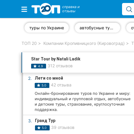
справка и
отзывы
Избранные компании
туры по Украине
автобусные туры
о
ТОП 20
Компании Кропивницкого (Кировоград)
Т
Популярные рубрики:
Star Tour by Natali Ladik
Стоматологии
312 отзывов
4.9
Частные клиники
2.
Лети со мной
42 отзыва
5.0
Ветеринарные клиники
Онлайн-бронирование туров по Украине и миру:
индивидуальный и групповой отдых, автобусные
Автошколы
и детские туры, страхование, круглосуточная
поддержка.
Рестораны
3.
Гранд Тур
Все рубрики
39 отзывов
5.0