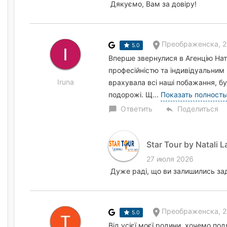
Дякуємо, Вам за довіру!
Преображенска, 2
5.0
Вперше звернулися в Агенцію Ната
професійністю та індивідуальним
Iruna
врахувала всі наші побажання, бул
подорожі. Щ...
Показать полност
Ответить
Поделиться
chat_bubble
reply
Star Tour by Natali L
27 июля 2026
Дуже раді, що ви залишились зад
Преображенска, 2
5.0
Від усієї моєї родини, хочемо подя