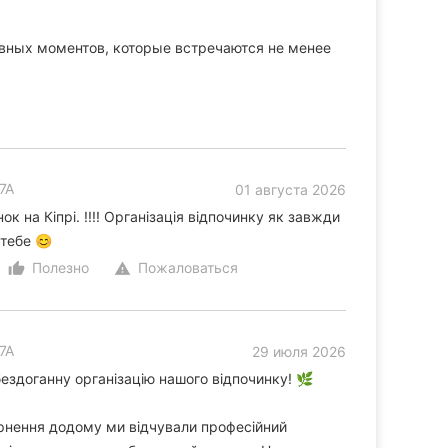
вных моментов, которые встречаются не менее
7А
01 августа 2026
ок на Кіпрі. !!!! Організація відпочинку як завжди
 тебе 😊
Полезно
Пожаловаться
thumb_up_alt
warning
7А
29 июля 2026
ездоганну організацію нашого відпочинку! 🌿
вернення додому ми відчували професійний