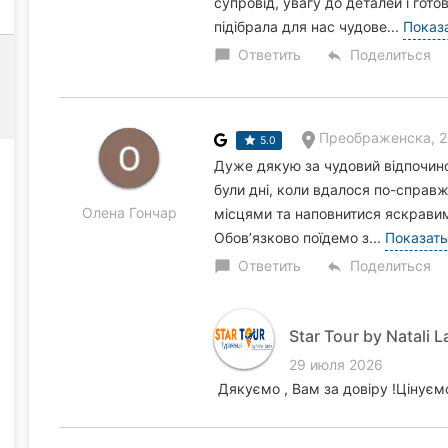
супровід, увагу до деталей і гот
підібрала для нас чудове...
Показ
Ответить
Поделиться
chat_bubble
reply
Преображенска, 2
5.0
Дуже дякую за чудовий відпочинок
були дні, коли вдалося по-спра
Олена Гончар
місцями та наповнитися яскравим
Обов’язково поїдемо з...
Показать
Ответить
Поделиться
chat_bubble
reply
Star Tour by Natali L
29 июля 2026
Дякуємо , Вам за довіру !Цінуєм