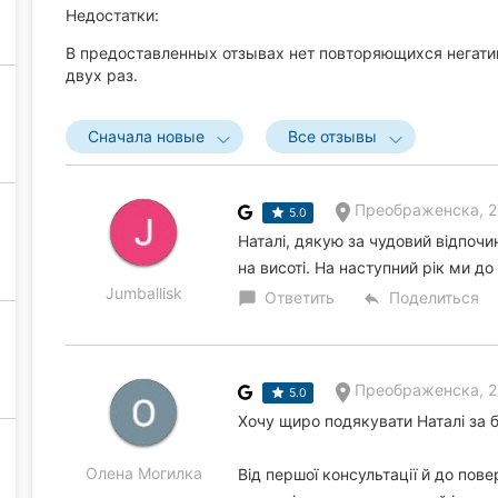
Недостатки:
В предоставленных отзывах нет повторяющихся негати
двух раз.
Сначала новые
Все отзывы
Преображенска, 2
5.0
Наталі, дякую за чудовий відпочин
на висоті. На наступний рік ми до
Jumballisk
Ответить
Поделиться
chat_bubble
reply
Преображенска, 2
5.0
Хочу щиро подякувати Наталі за б
Олена Могилка
Від першої консультації й до по