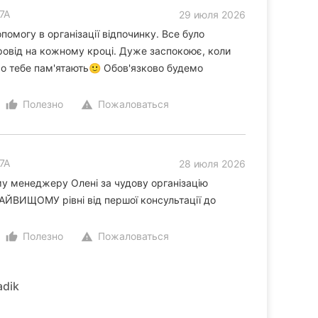
7А
29 июля 2026
помогу в організації відпочинку. Все було
провід на кожному кроці. Дуже заспокоює, коли
ро тебе пам'ятають🙂 Обов'язково будемо
Полезно
Пожаловаться
thumb_up_alt
warning
7А
28 июля 2026
у менеджеру Олені за чудову організацію
НАЙВИЩОМУ рівні від першої консультації до
Полезно
Пожаловаться
thumb_up_alt
warning
adik