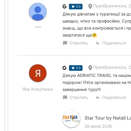
Преображенска, 2
5.0
Дякую дівчатам з турагенції за до
швидко, чітко та професійно. Су
***
знаєш, що все контролюється і п
звертатися ще🤗
Ответить
Поделиться
chat_bubble
reply
Преображенска, 2
5.0
Дякую ADRIATIC TRAVEL та нашом
подорожі !!!Усе організовано на 
Яна Хомутенко
завершення туру!!!
Ответить
Поделиться
chat_bubble
reply
Star Tour by Natali L
28 июля 2026