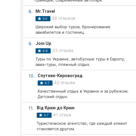
границей, современный автопарк.
Харьков
8.
Mr.Travel
Запорожье
26 отзывов
5.0
Широкий выбор туров, бронирование
Днепр
авиабилетов и гостиниц.
Львов
9.
Join Up
33 отзыва
4.9
Кривой Рог
Туры по Украине, автобусные туры в Европу,
авиа-туры, пляжный отдых.
Николаев
10.
Спутник-Кировоград
Херсон
42 отзыва
4.7
Качественный отдых в Украине и за рубежом.
Полтава
Детский отдых.
Чернигов
11.
Від Краю до Краю
41 отзыв
4.7
Черкассы
Туристическое агентство, где каждый клиент
становится другом.
Черновцы