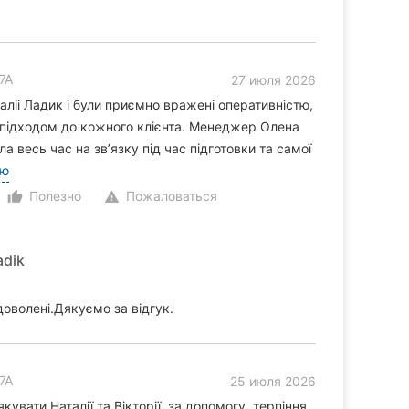
7А
27 июля 2026
ліі Ладик і були приємно вражені оперативністю,
 підходом до кожного клієнта. Менеджер Олена
а весь час на звʼязку під час підготовки та самої
ью
Полезно
Пожаловаться
thumb_up_alt
warning
adik
оволені.Дякуємо за відгук.
7А
25 июля 2026
кувати Наталії та Вікторії, за допомогу, терпіння,