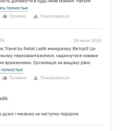
овність допомогти в будь-який момент. Наталя
ать полностью
Полезно
Пожаловаться
thumb_up_alt
warning
7А
29 июля 2026
 Travel by Natali Ladik менеджеру Вікторії! Це
вжньому перезавантажитися, надихнутися новими
и враженнями. Організація на вищому рівні.
 полностью
Полезно
Пожаловаться
thumb_up_alt
warning
adik
о дуже і чекаємо на наступну подорож