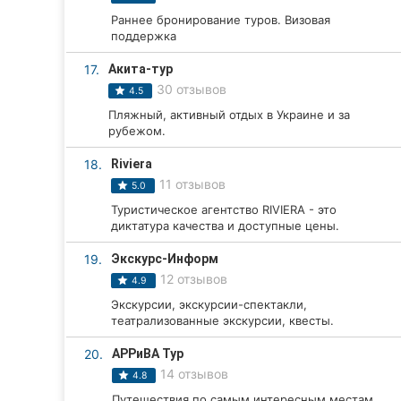
Раннее бронирование туров. Визовая
поддержка
17.
Акита-тур
30 отзывов
4.5
Пляжный, активный отдых в Украине и за
рубежом.
18.
Riviera
11 отзывов
5.0
Туристическое агентство RIVIERA - это
диктатура качества и доступные цены.
19.
Экскурс-Информ
12 отзывов
4.9
Экскурсии, экскурсии-спектакли,
театрализованные экскурсии, квесты.
20.
АРРиВА Тур
14 отзывов
4.8
Путешествия по самым интересным местам