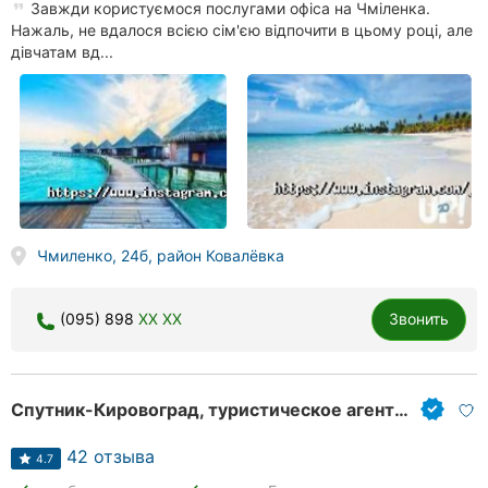
Завжди користуємося послугами офіса на Чміленка.
Нажаль, не вдалося всією сім'єю відпочити в цьому році, але
дівчатам вд...
Чмиленко, 24б, район Ковалёвка
(095) 898
XX XX
Звонить
Спутник-Кировоград, туристическое агентство
42 отзыва
4.7