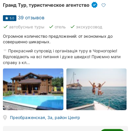
Гранд Тур, туристическое агентство
39 отзывов
5.0
done
done
done
автобусные туры
отель
экскурсовод
Огромное количество предложений: от экономных до
совершенно шикарных.
Прекрасний супровід і організація туру в Чорногорію!
Відповідають на всі питання і дуже швидко! Приємно мати
справу з кл...
Преображенская, 3а, район Центр