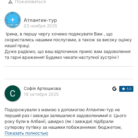
Пожаловаться
warning
Атлантик-тур
03 ноября 2025
Ірина, в першу чергу хочемо подякувати Вам , що
скористались нашими послугами, а також за високу оцінку
нашої праці.
Дуже радіємо, що ваш відпочинок приніс вам задоволення
та гарні враження! Будемо чекати наступної зустрічі !
Софія Артюшкова
5.0
16 октября 2025
Подорожували з мамою з допомогою Атлантик-тур не
перший раз і завжди залишалися задоволеними!☺️ Цього
року були в Албанії, швидко (як і завжди) підібрали
суперову путівку за нашими побажаннями: бюджетом,
розташуванням готелю, містом та країною вильот...
Показать полностью