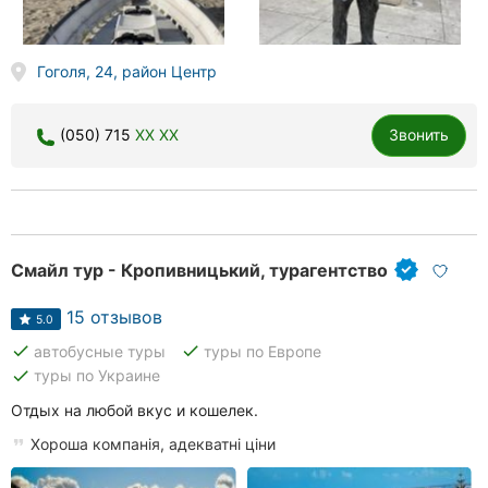
Гоголя, 24, район Центр
(050) 715
XX XX
Звонить
Смайл тур - Кропивницький, турагентство
15 отзывов
5.0
done
done
автобусные туры
туры по Европе
done
туры по Украине
Отдых на любой вкус и кошелек.
Хороша компанія, адекватні ціни