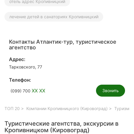
отель адрес Кропивницкий
лечение детей в санаториях Кропивницкий
Контакты Атлантик-тур, туристическое
агентство
Адрес:
Тарковского, 77
Телефон:
XX XX
Звонить
(099) 700
ТОП 20
Компании Кропивницкого (Кировоград)
Туризм, 
Туристические агентства, экскурсии в
Кропивницком (Кировоград)