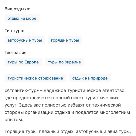
Хмельницкий
Вид отдыха:
отдых на море
Ровно
Тип тура:
Одесса
автобусные туры
горящие туры
Киев
География:
Харьков
туры по Европе
туры по Украине
Запорожье
туристическое страхование
отдых на природе
Днепр
«Атлантик-тур» – надежное туристическое агентство,
где предоставляется полный пакет туристических
Львов
услуг. Здесь вас полностью избавят от технической
Кривой
стороны организации отдыха и поделятся многолетним
Рог
опытом.
Николаев
Горящие туры, пляжный отдых, автобусные и авиа туры,