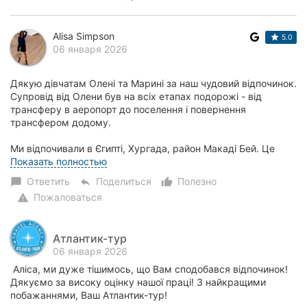
Alisa Simpson
5.0
06 января 2026
Дякую дівчатам Олені та Марині за наш чудовий відпочинок.
Супровід від Олени був на всіх етапах подорожі - від
трансферу в аеропорт до поселення і повернення
трансфером додому.
Ми відпочивали в Єгипті, Хургада, район Макаді Бей. Це
чудовий готель J...
Показать полностью
Ответить
Поделиться
Полезно
chat_bubble
reply
thumb_up_alt
Пожаловаться
warning
Атлантик-тур
06 января 2026
Аліса, ми дуже тішимось, що Вам сподобався відпочинок!
Дякуємо за високу оцінку нашої праці! З найкращими
побажаннями, Ваш Атлантик-тур!