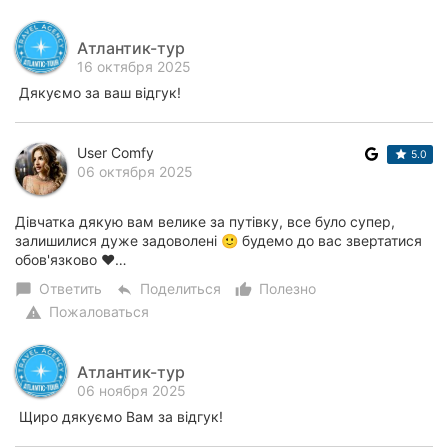
Атлантик-тур
16 октября 2025
Дякуємо за ваш відгук!
User Comfy
5.0
06 октября 2025
Дівчатка дякую вам велике за путівку, все було супер,
залишилися дуже задоволені 🙂 будемо до вас звертатися
обов'язково ❤️…
Ответить
Поделиться
Полезно
chat_bubble
reply
thumb_up_alt
Пожаловаться
warning
Атлантик-тур
06 ноября 2025
Щиро дякуємо Вам за відгук!