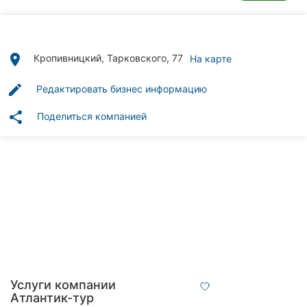
Автошколы
Рестораны
place
Кропивницкий, Тарковского, 77
На карте
Все
рубрики
edit
Редактировать бизнес информацию
share
Поделиться компанией
Все
города:
Кропивницкий
Винница
Житомир
Услуги компании
Тернополь
Атлантик-тур