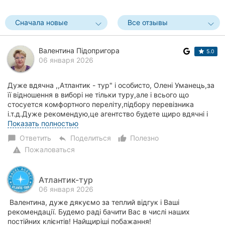
Сначала новые
Все отзывы
Валентина Підопригора
5.0
06 января 2026
Дуже вдячна ,,Атлантик - тур" і особисто, Олені Уманець,за
її відношення в виборі не тільки туру,але і всього що
стосуется комфортного переліту,підбору перевізника
і.т.д.Дуже рекомендую,це агентство будете щиро вдячні і
задоволені вашим відпочинком.Б...
Показать полностью
Ответить
Поделиться
Полезно
chat_bubble
reply
thumb_up_alt
Пожаловаться
warning
Атлантик-тур
06 января 2026
Валентина, дуже дякуємо за теплий відгук і Ваші
рекомендації. Будемо раді бачити Вас в числі наших
постійних клієнтів! Найщиріші побажання!