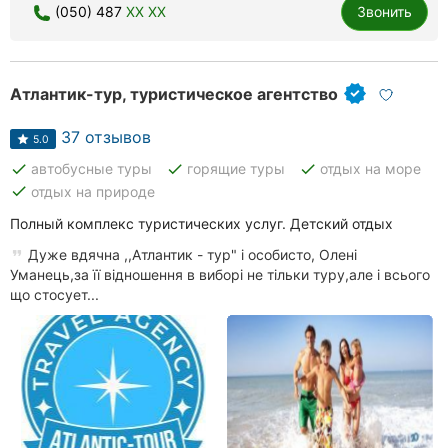
(050) 487
XX XX
Звонить
Атлантик-тур, туристическое агентство
37 отзывов
5.0
done
done
done
автобусные туры
горящие туры
отдых на море
done
отдых на природе
Полный комплекс туристических услуг. Детский отдых
Дуже вдячна ,,Атлантик - тур" і особисто, Олені
Уманець,за її відношення в виборі не тільки туру,але і всього
що стосует...