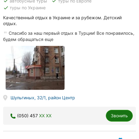
done
done
автобусные туры
туры по Европе
done
туры по Украине
Качественный отдых в Украине и за рубежом. Детский
отдых.
Спасибо за наш первый отдых в Турции! Все понравилось,
будем обращаться еще
Шульгиных, 32/1, район Центр
(050) 457
XX XX
Звонить