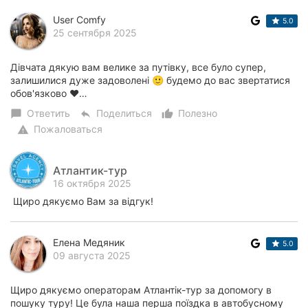
User Comfy
5.0
25 сентября 2025
Дівчата дякую вам велике за путівку, все було супер,
залишилися дуже задоволені 🙂 будемо до вас звертатися
обов'язково ❤️…
Ответить
Поделиться
Полезно
chat_bubble
reply
thumb_up_alt
Пожаловаться
warning
Атлантик-тур
16 октября 2025
Щиро дякуємо Вам за відгук!
Елена Медяник
5.0
09 августа 2025
Щиро дякуємо операторам Атлантік-тур за допомогу в
пошуку туру! Це була наша перша поїздка в автобусному