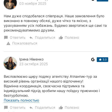
03 ноября 2025
Нам дуже сподобалася співпраця. Наше замовлення було
виконано в повному обсязі, дуже чітко та якісно, з
урахуванням усіх побажань. Будемо звертатися ще самі та
рекомендуватимемо друзям.
Ответить
Поделиться
Полезно
chat_bubble
reply
thumb_up_alt
Пожаловаться
warning
Ірина Німенко
5.0
23 октября 2025
Висловлюємо щиру подяку агентству Атлантик-тур за
високий рівень організації нашого відпочинку!
Відмінна координація, своєчасна підтримка та
індивідуальний підхід зробили нашу поїздку приємною і
безтурботною.
Бажаємо вам подальшого розвитку та вдячни...
Показать полностью
Ответить
Поделиться
Полезно
chat_bubble
reply
thumb_up_alt