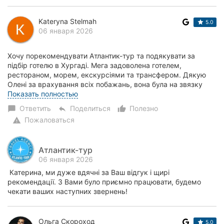
Kateryna Stelmah
5.0
06 января 2026
Хочу порекомендувати Атлантик-тур та подякувати за
підбір готелю в Хургаді. Мега задоволена готелем,
рестораном, морем, екскурсіями та трансфером. Дякую
Олені за врахування всіх побажань, вона була на звязку
весь час і допомагала у всіх питаннях. Рек...
Показать полностью
Ответить
Поделиться
Полезно
chat_bubble
reply
thumb_up_alt
Пожаловаться
warning
Атлантик-тур
06 января 2026
Катерина, ми дуже вдячні за Ваш відгук і щирі
рекомендації. З Вами було приємно працювати, будемо
чекати ваших наступних звернень!
Ольга Скороход
5.0