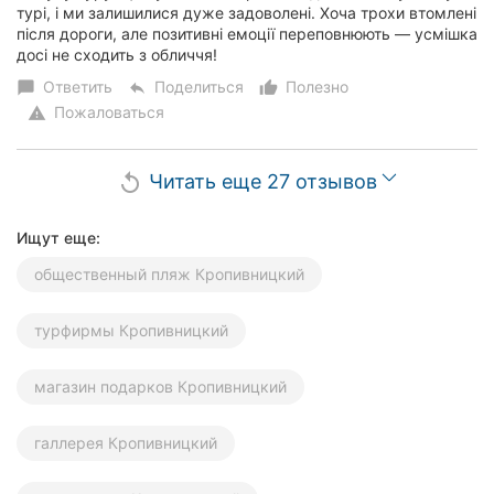
турі, і ми залишилися дуже задоволені. Хоча трохи втомлені
після дороги, але позитивні емоції переповнюють — усмішка
досі не сходить з обличчя!
Ответить
Поделиться
Полезно
chat_bubble
reply
thumb_up_alt
Пожаловаться
warning
Читать еще 27 отзывов
replay
Ищут еще:
общественный пляж Кропивницкий
турфирмы Кропивницкий
магазин подарков Кропивницкий
галлерея Кропивницкий