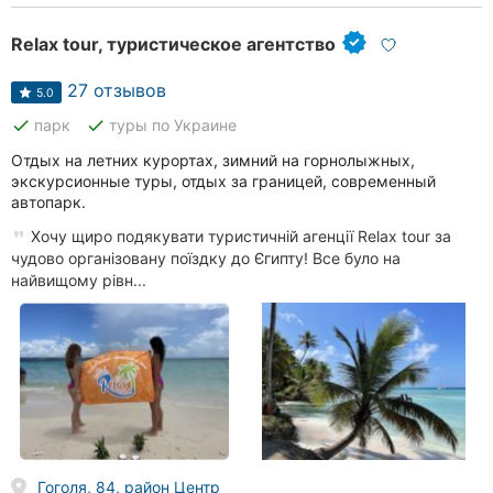
Relax tour, туристическое агентство
27 отзывов
5.0
done
done
парк
туры по Украине
Отдых на летних курортах, зимний на горнолыжных,
экскурсионные туры, отдых за границей, современный
автопарк.
Хочу щиро подякувати туристичній агенції Relax tour за
чудово організовану поїздку до Єгипту! Все було на
найвищому рівн...
Гоголя, 84, район Центр