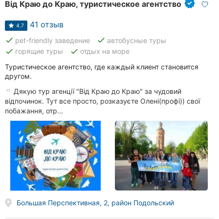
Від Краю до Краю, туристическое агентство
41 отзыв
4.7
done
done
pet-friendly заведение
автобусные туры
done
done
горящие туры
отдых на море
Туристическое агентство, где каждый клиент становится
другом.
Дякую тур агенції "Від Краю до Краю" за чудовий
відпочинок. Тут все просто, розказуєте Олені(профі)) свої
побажання, отр...
Большая Перспективная, 2, район Подольский