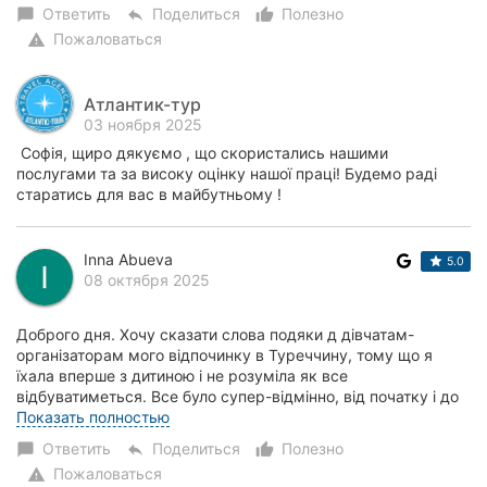
Ответить
Поделиться
Полезно
chat_bubble
reply
thumb_up_alt
Пожаловаться
warning
Атлантик-тур
03 ноября 2025
Софія, щиро дякуємо , що скористались нашими
послугами та за високу оцінку нашої праці! Будемо раді
старатись для вас в майбутньому !
Inna Abueva
5.0
08 октября 2025
Доброго дня. Хочу сказати слова подяки д дівчатам-
організаторам мого відпочинку в Туреччину, тому що я
їхала вперше з дитиною і не розуміла як все
відбуватиметься. Все було супер-відмінно, від початку і до
кінця. Весь час були на зв'язку, цікавилис...
Показать полностью
Ответить
Поделиться
Полезно
chat_bubble
reply
thumb_up_alt
Пожаловаться
warning