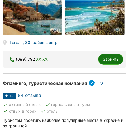
Гоголя, 80, район Центр
(099) 792
XX XX
Звонить
Фламинго, туристическая компания
84 отзыва
4.3
done
done
активный отдых
горнолыжные туры
done
done
отдых в горах
отель
Туристам посетить наиболее популярные места в Украине и
за границей.