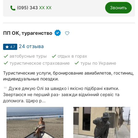
(095) 343
XX XX
Звонить
ПП ОК, турагенство
24 отзыва
4.7
done
done
автобусные туры
отдых в горах
done
done
туристическое страхование
туры по Украине
Туристические услуги, бронирование авиабилетов, гостиниц,
индивидуальные поездки.
Дуже дякую Олі за швидко і якісно підібрані квитки.
Звертаюся не перший раз- завжди відмінний сервіс та
допомога. Щиро р...