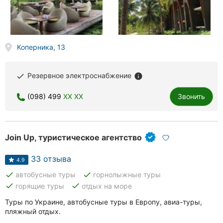
Коперника, 13
Резервное электроснабжение
done
info
(098) 499
XX XX
Звонить
Join Up, туристическое агентство
33 отзыва
4.9
done
done
автобусные туры
горнолыжные туры
done
done
горящие туры
отдых на море
Туры по Украине, автобусные туры в Европу, авиа-туры,
пляжный отдых.