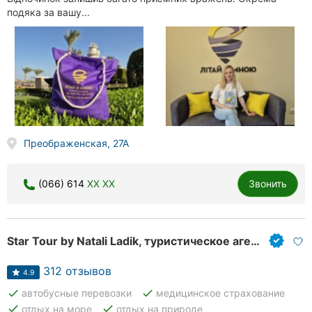
подяка за вашу...
Преображенская, 27А
(066) 614
XX XX
Звонить
Star Tour by Natali Ladik, туристическое агентство
312 отзывов
4.9
done
done
автобусные перевозки
медицинское страхование
done
done
отдых на море
отдых на природе