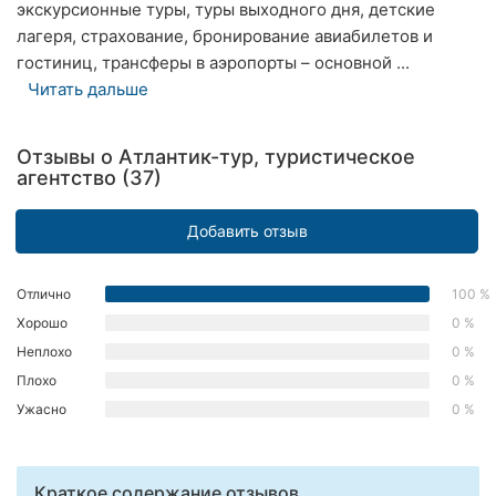
экскурсионные туры, туры выходного дня, детские
Херсон
лагеря, страхование, бронирование авиабилетов и
гостиниц, трансферы в аэропорты – основной ...
Полтава
Читать дальше
Чернигов
Отзывы о Атлантик-тур, туристическое
Черкассы
агентство (37)
Черновцы
Добавить отзыв
Сумы
Отлично
100 %
Ивано-
Хорошо
0 %
Франковск
Неплохо
0 %
Луцк
Плохо
0 %
Ужасно
0 %
Ужгород
Карпаты
Краткое содержание отзывов