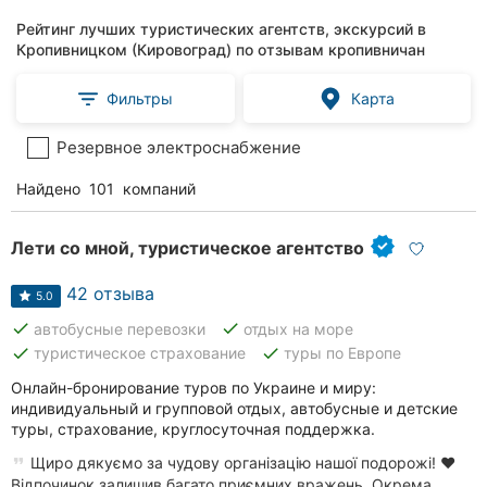
Рейтинг лучших туристических агентств, экскурсий в
Кропивницком (Кировоград) по отзывам кропивничан
Фильтры
Карта
Резервное электроснабжение
Найдено
101
компаний
Лети со мной, туристическое агентство
42 отзыва
5.0
done
done
автобусные перевозки
отдых на море
done
done
туристическое страхование
туры по Европе
Онлайн-бронирование туров по Украине и миру:
индивидуальный и групповой отдых, автобусные и детские
туры, страхование, круглосуточная поддержка.
Щиро дякуємо за чудову організацію нашої подорожі! ❤️
Відпочинок залишив багато приємних вражень. Окрема