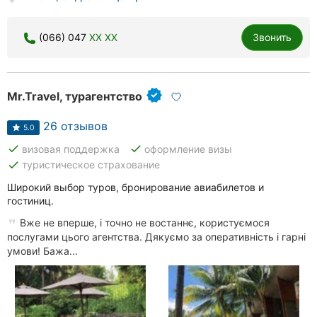
(066) 047
XX XX
Звонить
Mr.Travel, турагентство
26 отзывов
5.0
done
done
визовая поддержка
оформление визы
done
туристическое страхование
Широкий выбор туров, бронирование авиабилетов и
гостиниц.
Вже не вперше, і точно не востаннє, користуємося
послугами цього агентства. Дякуємо за оперативність і гарні
умови! Бажа...