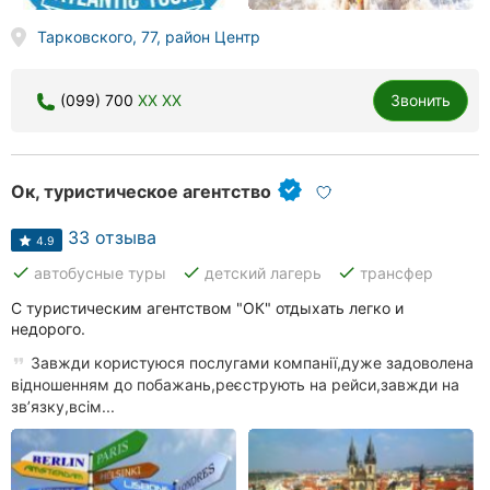
Тарковского, 77, район Центр
(099) 700
XX XX
Звонить
Ок, туристическое агентство
33 отзыва
4.9
done
done
done
автобусные туры
детский лагерь
трансфер
С туристическим агентством "ОК" отдыхать легко и
недорого.
Завжди користуюся послугами компанії,дуже задоволена
відношенням до побажань,реєструють на рейси,завжди на
звʼязку,всім...