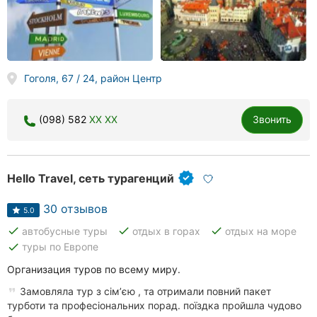
Гоголя, 67 / 24, район Центр
(098) 582
XX XX
Звонить
Hello Travel, сеть турагенций
30 отзывов
5.0
done
done
done
автобусные туры
отдых в горах
отдых на море
done
туры по Европе
Организация туров по всему миру.
Замовляла тур з сімʼєю , та отримали повний пакет
турботи та професіональних порад. поїздка пройшла чудово