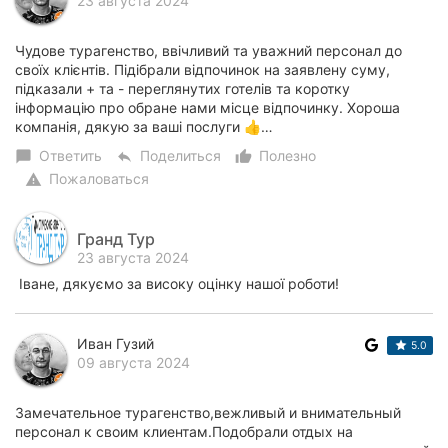
23 августа 2024
Чудове турагенство, ввічливий та уважний персонал до
своїх клієнтів. Підібрали відпочинок на заявлену суму,
підказали + та - переглянутих готелів та коротку
інформацію про обране нами місце відпочинку. Хороша
компанія, дякую за ваші послуги 👍…
Ответить
Поделиться
Полезно
chat_bubble
reply
thumb_up_alt
Пожаловаться
warning
Гранд Тур
23 августа 2024
Іване, дякуємо за високу оцінку нашої роботи!
Иван Гузий
5.0
09 августа 2024
Замечательное турагенство,вежливый и внимательный
персонал к своим клиентам.Подобрали отдых на