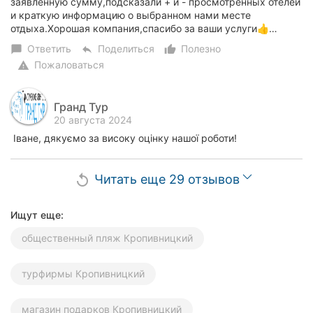
заявленную сумму,подсказали + и - просмотренных отелей
и краткую информацию о выбранном нами месте
отдыха.Хорошая компания,спасибо за ваши услуги👍…
Ответить
Поделиться
Полезно
chat_bubble
reply
thumb_up_alt
Пожаловаться
warning
Гранд Тур
20 августа 2024
Іване, дякуємо за високу оцінку нашої роботи!
Читать еще 29 отзывов
replay
Ищут еще:
общественный пляж Кропивницкий
турфирмы Кропивницкий
магазин подарков Кропивницкий