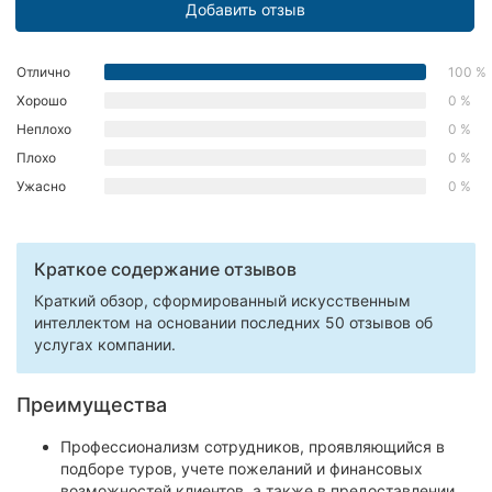
Добавить отзыв
Херсон
Полтава
Отлично
100 %
Хорошо
0 %
Чернигов
Неплохо
0 %
Плохо
0 %
Черкассы
Ужасно
0 %
Черновцы
Сумы
Краткое содержание отзывов
Краткий обзор, сформированный искусственным
Ивано-
интеллектом на основании последних 50 отзывов об
Франковск
услугах компании.
Луцк
Преимущества
Ужгород
Профессионализм сотрудников, проявляющийся в
подборе туров, учете пожеланий и финансовых
Карпаты
возможностей клиентов, а также в предоставлении