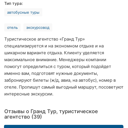
Тип тура:
Хмельницкий
автобусные туры
Ровно
отель
экскурсовод
Одесса
Туристическое агентство «Гранд Тур»
Киев
специализируется и на экономном отдыхе и на
шикарном варианте отдыха. Клиенту уделяется
Харьков
максимальное внимание. Менеджеры компании
помогут определиться с туром, который подойдет
Запорожье
именно вам, подготовят нужные документы,
Днепр
забронируют билеты (ж/д, авиа, на автобус), номер в
отеле. Пропишут самый выгодный маршрут, посоветуют
Львов
интересные экскурсии.
Кривой
Рог
Отзывы о Гранд Тур, туристическое
агентство (39)
Николаев