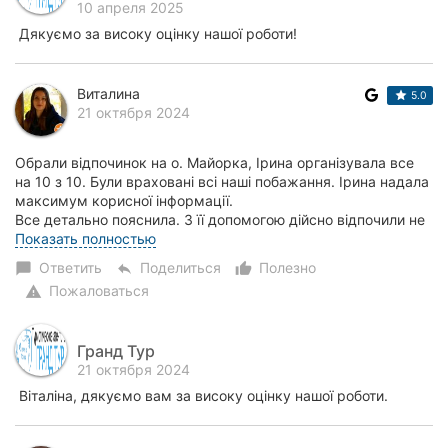
10 апреля 2025
Дякуємо за високу оцінку нашої роботи!
Виталина
5.0
21 октября 2024
Обрали відпочинок на о. Майорка, Ірина організувала все
на 10 з 10. Були враховані всі наші побажання. Ірина надала
максимум корисної інформації.
Все детально пояснила. З її допомогою дійсно відпочили не
задумуючись ні над чим. Професіонал з великої...
Показать полностью
Ответить
Поделиться
Полезно
chat_bubble
reply
thumb_up_alt
Пожаловаться
warning
Гранд Тур
21 октября 2024
Віталіна, дякуємо вам за високу оцінку нашої роботи.