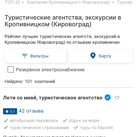
ТОП 20
Компании Кропивницкого (Кировоград)
Туризм, 
Туристические агентства, экскурсии в
Кропивницком (Кировоград)
Рейтинг лучших туристических агентств, экскурсий в
Кропивницком (Кировоград) по отзывам кропивничан
Фильтры
Карта
Резервное электроснабжение
Найдено
101
компаний
Лети со мной, туристическое агентство
42 отзыва
5.0
done
done
автобусные перевозки
отдых на море
done
done
туристическое страхование
туры по Европе