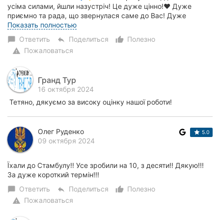
усіма силами, йшли назустріч! Це дуже цінно!❤️ Дуже
приємно та рада, що звернулася саме до Вас! Дуже
швидко отримали переклад, дуже зручно! Велике...
Показать полностью
Ответить
Поделиться
Полезно
chat_bubble
reply
thumb_up_alt
Пожаловаться
warning
Гранд Тур
16 октября 2024
Тетяно, дякуємо за високу оцінку нашої роботи!
Олег Руденко
5.0
09 октября 2024
Їхали до Стамбулу!! Усе зробили на 10, з десяти!! Дякую!!!
За дуже короткий термін!!!
Ответить
Поделиться
Полезно
chat_bubble
reply
thumb_up_alt
Пожаловаться
warning