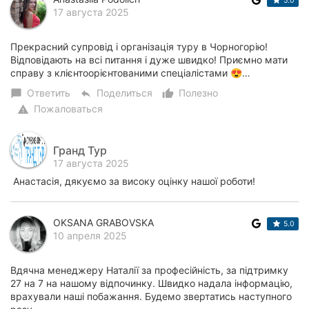
5.0
17 августа 2025
Прекрасний супровід і організація туру в Чорногорію!
Відповідають на всі питання і дуже швидко! Приємно мати
справу з клієнтоорієнтованими спеціалістами 😍…
Ответить
Поделиться
Полезно
chat_bubble
reply
thumb_up_alt
Пожаловаться
warning
Гранд Тур
17 августа 2025
Анастасія, дякуємо за високу оцінку нашої роботи!
OKSANA GRABOVSKA
5.0
10 апреля 2025
Вдячна менеджеру Наталії за професійність, за підтримку
27 на 7 на нашому відпочинку. Швидко надала інформацію,
врахували наші побажання. Будемо звертатись наступного