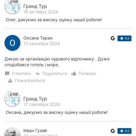
Гранд Тур
16 октября 2024
Олег, дякуємо за високу оцінку нашої роботи!
Оксана Таран
5.0
17 сентября 2024
Дякую за організацію чудового відпочинку . Дуже
сподобався готель і море.
Ответить
Поделиться
Полезно
chat_bubble
reply
thumb_up_alt
Пожаловаться
warning
Гранд Тур
17 сентября 2024
Оксана, дякуємо за високу оцінку нашої роботи!
Иван Гузий
5.0