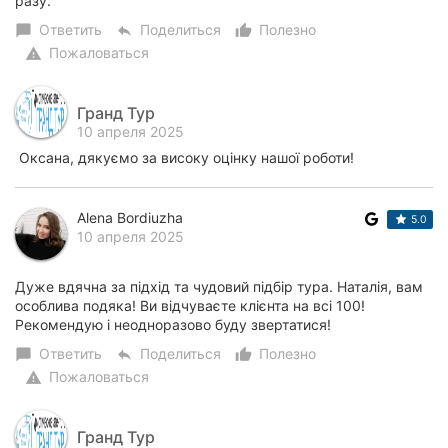
разу.
Ответить
Поделиться
Полезно
chat_bubble
reply
thumb_up_alt
Пожаловаться
warning
Гранд Тур
10 апреля 2025
Оксана, дякуємо за високу оцінку нашої роботи!
Alena Bordiuzha
5.0
10 апреля 2025
Дуже вдячна за підхід та чудовий підбір тура. Наталія, вам
особлива подяка! Ви відчуваєте клієнта на всі 100!
Рекомендую і неодноразово буду звертатися!
Ответить
Поделиться
Полезно
chat_bubble
reply
thumb_up_alt
Пожаловаться
warning
Гранд Тур