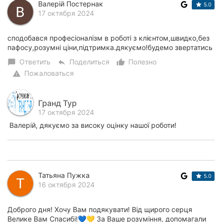
Валерій Постернак
5.0
17 октября 2024
сподобався професіоналізм в роботі з клієнтом,швидко,без
пафосу,розумні ціни,підтримка.дякуємо!будемо звертатись
Ответить
Поделиться
Полезно
chat_bubble
reply
thumb_up_alt
Пожаловаться
warning
Гранд Тур
17 октября 2024
Валерій, дякуємо за високу оцінку нашої роботи!
Татьяна Пужка
5.0
16 октября 2024
Доброго дня! Хочу Вам подякувати! Від щирого серця
Велике Вам Спасибі!💙💛 За Ваше розуміння, допомагали