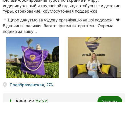
Онлайн-бронирование туров по Украине и миру:
индивидуальный и групповой отдых, автобусные и детские
туры, страхование, круглосуточная поддержка.
Щиро дякуємо за чудову організацію нашої подорожі! ❤️
Відпочинок залишив багато приємних вражень. Окрема
подяка за вашу...
Преображенская, 27А
(066) 614
XX XX
Звонить
Star Tour by Natali Ladik, туристическое агентство