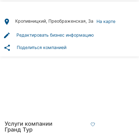
Автошколы
Рестораны
place
Кропивницкий, Преображенская, 3а
На карте
Все
edit
Редактировать бизнес информацию
рубрики
share
Поделиться компанией
Все
города:
Кропивницкий
Винница
Житомир
Услуги компании
Гранд Тур
Тернополь