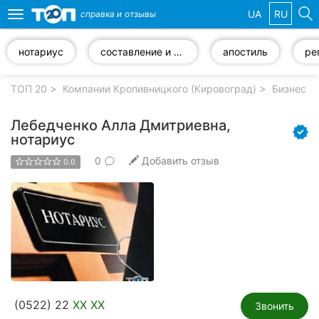
UA
RU
справка и
отзывы
Toggle
navigation
нотариус
составление и оформление документов
апостиль
Избранные
компании
ТОП 20
Компании Кропивницкого (Кировоград)
Бизнес у
Лебедченко Алла Дмитриевна,
нотариус
0
Добавить отзыв
Популярные
0.0
рубрики:
Стоматологии
Частные
клиники
Ветеринарные
клиники
(0522) 22
XX XX
Звонить