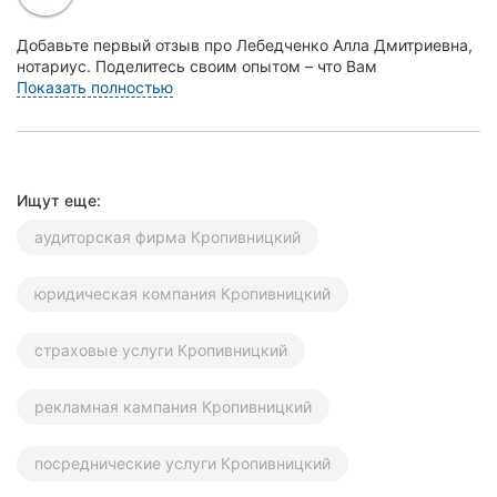
Херсон
Добавьте первый отзыв про Лебедченко Алла Дмитриевна,
нотариус. Поделитесь своим опытом – что Вам
Полтава
понравилось, а что нет! Это поможет другим жителям...
Показать полностью
Чернигов
Черкассы
Ищут еще:
Черновцы
аудиторская фирма Кропивницкий
Сумы
юридическая компания Кропивницкий
Ивано-
Франковск
страховые услуги Кропивницкий
Луцк
рекламная кампания Кропивницкий
Ужгород
посреднические услуги Кропивницкий
Карпаты