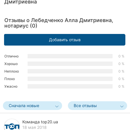
Дмитриевна
Хмельницкий
Ровно
Отзывы о Лебедченко Алла Дмитриевна,
нотариус (0)
Одесса
Добавить отзыв
Киев
Харьков
Отлично
0 %
Хорошо
0 %
Запорожье
Неплохо
0 %
Плохо
0 %
Днепр
Ужасно
0 %
Львов
Сначала новые
Все отзывы
Кривой
Рог
Команда top20.ua
Николаев
18 мая 2018