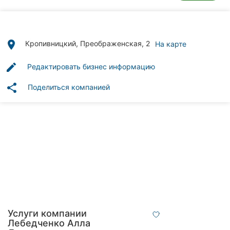
Автошколы
Рестораны
place
Кропивницкий, Преображенская, 2
На карте
Все
рубрики
edit
Редактировать бизнес информацию
share
Поделиться компанией
Все
города:
Кропивницкий
Винница
Житомир
Услуги компании
Тернополь
Лебедченко Алла