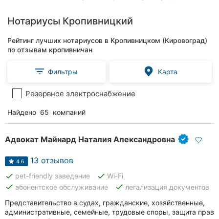
Нотариусы Кропивницкий
Рейтинг лучших нотариусов в Кропивницком (Кировоград)
по отзывам кропивничан
Фильтры
Карта
Резервное электроснабжение
Найдено
65
компаний
Адвокат Майнард Наталия Александровна
13 отзывов
4.6
done
done
pet-friendly заведение
Wi-Fi
done
done
абонентское обслуживание
легализация документов
Представительство в судах, гражданские, хозяйственные,
административные, семейные, трудовые споры, защита прав