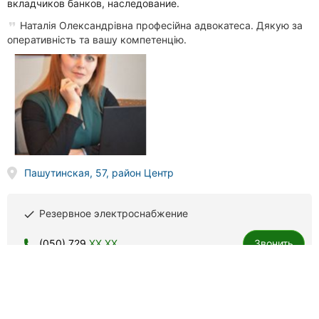
вкладчиков банков, наследование.
Наталія Олександрівна професійна адвокатеса. Дякую за
оперативність та вашу компетенцію.
Пашутинская, 57, район Центр
Резервное электроснабжение
done
(050) 729
XX XX
Звонить
Нотариус Панчишина Светлана Станиславовна