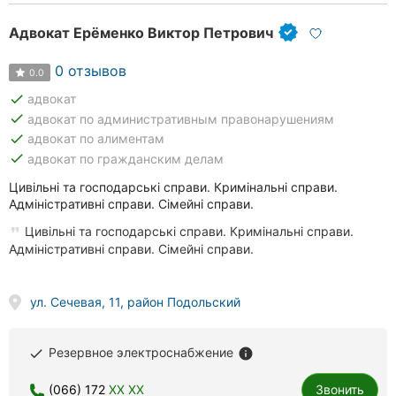
Адвокат Ерёменко Виктор Петрович
0 отзывов
0.0
done
адвокат
done
адвокат по административным правонарушениям
done
адвокат по алиментам
done
адвокат по гражданским делам
Цивільні та господарські справи. Кримінальні справи.
Адміністративні справи. Сімейні справи.
Цивільні та господарські справи. Кримінальні справи.
Адміністративні справи. Сімейні справи.
ул. Сечевая, 11, район Подольский
Резервное электроснабжение
done
info
(066) 172
XX XX
Звонить