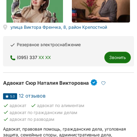
Хмельницкий
Ровно
улица Виктора Френчка, 8, район Крепостной
Одесса
Резервное электроснабжение
done
Киев
(095) 337
XX XX
Звонить
Харьков
Запорожье
Адвокат Сюр Наталия Викторовна
Днепр
12 отзывов
5.0
Львов
done
done
адвокат
адвокат по алиментам
Кривой
done
адвокат по гражданским делам
Рог
done
адвокат по разводам
Адвокат, правовая помощь, гражданские дела, уголовная
Николаев
защита, семейные споры, административные дела,