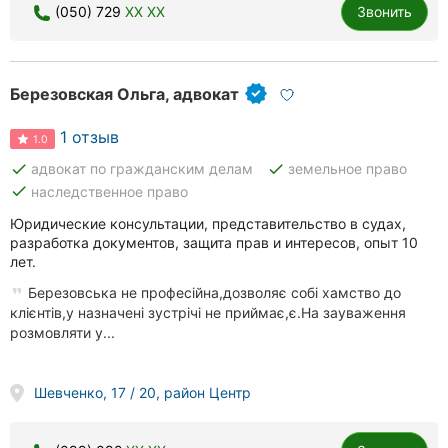
(050) 729
XX XX
Звонить
Березовская Ольга, адвокат
1 отзыв
1.0
done
done
адвокат по гражданским делам
земельное право
done
наследственное право
Юридические консультации, представительство в судах,
разработка документов, защита прав и интересов, опыт 10
лет.
Березовська не професійна,дозволяє собі хамство до
клієнтів,у назначені зустрічі не приймає,є.На зауваження
розмовляти у...
Шевченко, 17 / 20, район Центр