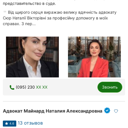
представительство в суде.
Херсон
Від щирого серця виражаю велику вдячність адвокату
Сюр Наталії Вікторівні за професійну допомогу в моїх
Полтава
справах. З пер...
Чернигов
Черкассы
Черновцы
Сумы
Ивано-
Франковск
(095) 230
XX XX
Звонить
Луцк
Ужгород
Адвокат Майнард Наталия Александровна
Карпаты
13 отзывов
4.6