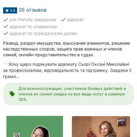
Автошколы
35 отзывов
4.8
Рестораны
done
done
pet-friendly заведение
адвокат
done
адвокат по алиментам
Все
done
адвокат по гражданским делам
рубрики
Развод, раздел имущества, взыскание алиментов, решение
наследственных споров, защита прав военных и членов
семей, онлайн-представительство в судах.
Хочу щиро подякувати адвокату Сьорі Оксані Миколаївні
за професіоналізм, відповідальність та підтримку. Завдяки її
Все
грамо...
города:
Для военнослужащих, участников боевых действий и
Кропивницкий
local_offer
членов их семей скидка на все виды услуг в размере
30%.
Винница
Житомир
Тернополь