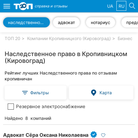
UA
RU
справка и
отзывы
Toggle
navigation
наследственное право
адвокат
нотариус
Избранные
компании
ТОП 20
Компании Кропивницкого (Кировоград)
Бизнес у
Наследственное право в Кропивницком
(Кировоград)
Популярные
Рейтинг лучших Наследственного права по отзывам
рубрики:
кропивничан
Стоматологии
Фильтры
Карта
Частные
Резервное электроснабжение
клиники
Найдено
8
компаний
Ветеринарные
клиники
Адвокат Сёра Оксана Николаевна