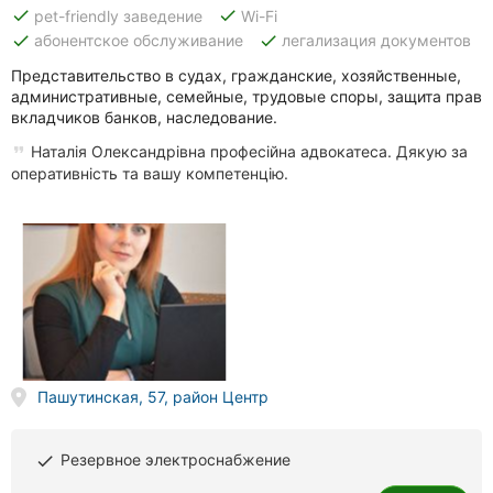
done
done
pet-friendly заведение
Wi-Fi
done
done
абонентское обслуживание
легализация документов
Представительство в судах, гражданские, хозяйственные,
административные, семейные, трудовые споры, защита прав
вкладчиков банков, наследование.
Наталія Олександрівна професійна адвокатеса. Дякую за
оперативність та вашу компетенцію.
Пашутинская, 57, район Центр
Резервное электроснабжение
done