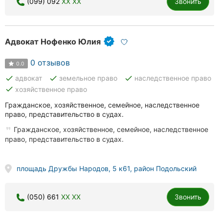
(099) 092
XX XX
Звонить
Адвокат Нофенко Юлия
0 отзывов
0.0
done
done
done
адвокат
земельное право
наследственное право
done
хозяйственное право
Гражданское, хозяйственное, семейное, наследственное
право, представительство в судах.
Гражданское, хозяйственное, семейное, наследственное
право, представительство в судах.
площадь Дружбы Народов, 5 к61, район Подольский
(050) 661
XX XX
Звонить