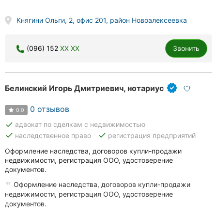
Княгини Ольги, 2, офис 201, район Новоалексеевка
(096) 152
XX XX
Звонить
Белинский Игорь Дмитриевич, нотариус
0 отзывов
0.0
done
адвокат по сделкам с недвижимостью
done
done
наследственное право
регистрация предприятий
Оформление наследства, договоров купли-продажи
недвижимости, регистрация ООО, удостоверение
документов.
Оформление наследства, договоров купли-продажи
недвижимости, регистрация ООО, удостоверение
документов.